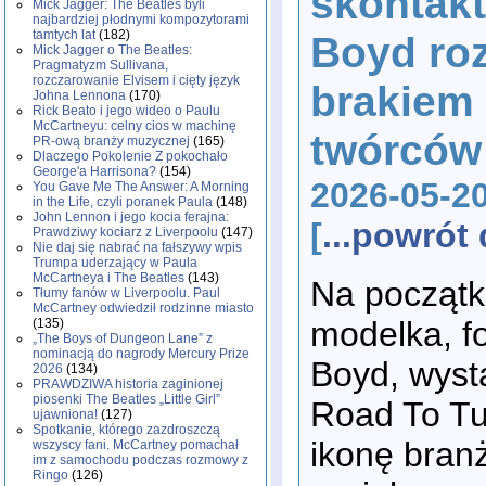
skontakt
Mick Jagger: The Beatles byli
najbardziej płodnymi kompozytorami
tamtych lat
(182)
Boyd ro
Mick Jagger o The Beatles:
Pragmatyzm Sullivana,
rozczarowanie Elvisem i cięty język
brakiem 
Johna Lennona
(170)
Rick Beato i jego wideo o Paulu
McCartneyu: celny cios w machinę
twórców
PR-ową branży muzycznej
(165)
Dlaczego Pokolenie Z pokochało
George'a Harrisona?
(154)
2026-05-2
You Gave Me The Answer: A Morning
in the Life, czyli poranek Paula
(148)
John Lennon i jego kocia ferajna:
[
...powró
Prawdziwy kociarz z Liverpoolu
(147)
Nie daj się nabrać na fałszywy wpis
Trumpa uderzający w Paula
McCartneya i The Beatles
(143)
Na początk
Tłumy fanów w Liverpoolu. Paul
McCartney odwiedził rodzinne miasto
modelka, fo
(135)
„The Boys of Dungeon Lane” z
nominacją do nagrody Mercury Prize
Boyd, wyst
2026
(134)
PRAWDZIWA historia zaginionej
piosenki The Beatles „Little Girl”
Road To Tu
ujawniona!
(127)
Spotkanie, którego zazdroszczą
ikonę bran
wszyscy fani. McCartney pomachał
im z samochodu podczas rozmowy z
Ringo
(126)