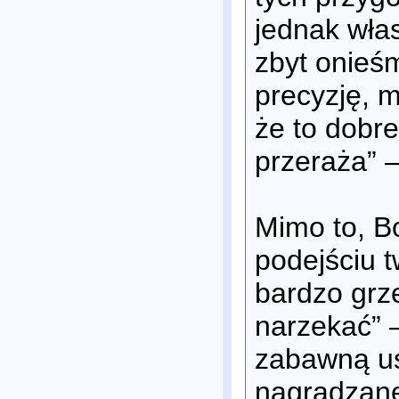
jednak wła
zbyt onieś
precyzję, 
że to dobr
przeraża” 
Mimo to, B
podejściu 
bardzo grz
narzekać” –
zabawną us
nagradzane