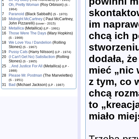
powinni m
3
Oh, Pretty Woman
(Roy Orbison)
(S -
skontakto
1964)
7
Paranoid
(Black Sabbath)
(S - 1970)
10
Midnight McCartney
( Paul McCartney,
im naprawd
John Pizzarelli)
(cover - 2015)
12
Metallica
(Metallica)
(LP - 1991)
chcą ich p
16
Those Were The Days
(Mary Hopkins)
(S - 1968)
18
We Love You / Dandelion
(Rolling
stworzeniu
Stones)
(S - 1967)
19
Pussy Cats
(Harry Nilsson)
(LP - 1974)
dodała, że
20
(I Can't Get No) Satisfaction
(Rolling
Stones)
(S - 1965)
25
...And Justice For All
(Metallica)
(LP -
mieć „nic
1988)
28
Please Mr. Postman
(The Marvelettes)
z tym, co 
(S - 1951)
31
Bad
(Michael Jackson)
(LP - 1987)
chcą rozma
to „kreacj
miało miej