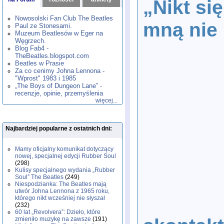
„Nikt się
1980
1981
1982
1983
1984
,
,
,
,
,
1985
1986
1987
1988
1989
,
,
,
,
,
Nowosolski Fan Club The Beatles
mną nie
1990
1991
1992
1993
1994
,
,
,
,
,
Paul ze Stonesami.
1995
1996
1997
1998
1999
,
,
,
,
,
Muzeum Beatlesów w Eger na
2000
2001
2002
2003
2004
,
,
,
,
,
Węgrzech.
2005
2006
2007
2008
2009
,
,
,
,
,
Blog Fab4 -
2010
2011
2012
2013
2014
TheBeatles.blogspot.com
,
,
,
,
,
2015
Beatles w Prasie
2016
2017
2018
2019
,
,
,
,
,
Za co cenimy Johna Lennona -
2020
2021
2022
2023
2024
,
,
,
,
,
"Wprost" 1983 i 1985
2025
2026
,
,
„The Boys of Dungeon Lane” -
recenzje, opinie, przemyślenia
więcej...
Najbardziej popularne z ostatnich dni:
Mamy oficjalny komunikat dotyczący
nowej, specjalnej edycji Rubber Soul
(298)
Kulisy specjalnego wydania „Rubber
Soul” The Beatles
(249)
Niespodzianka: The Beatles mają
utwór Johna Lennona z 1965 roku,
którego nikt wcześniej nie słyszał
(232)
60 lat „Revolvera”: Dzieło, które
zmieniło muzykę na zawsze
(191)