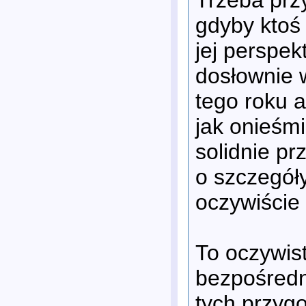
Trzeba przy
gdyby ktoś 
jej perspe
dosłownie w
tego roku 
jak onieśmi
solidnie pr
o szczegóły
oczywiście 
To oczywis
bezpośredn
tych przyg