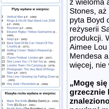
z wieloma a
Stones, aż
Plyty wydane w sierpniu:
3
Vertical Man
(LP - 1998)
pyta Boyd o
4
Ringo & His All Starr Band Live 2006
(LP - 2008)
reżyserii S
5
Revolver
(LP - 1966)
5
Eleanor Rigby / Yellow Submarine
(S -
produkcji. 
1966)
6
Help!
(LP - 1965)
13
Back Seat Of My Car / Heart Of The
Aimee Lou 
Country
(S - 1971)
16
Getting Closer / Baby's Request
(S -
Mendesa an
1979)
21
iTunes Festival: London
(EP - 2007)
23
She Loves You / I`ll Get You
(S - 1963)
więcej, nie
26
London Town / I'm Carrying
(S - 1978)
27
Photograph: The Very Best Of Ringo
Starr
(LP - 2007)
29
Fine Line / Growing Up Falling Down
(S
„Mogę się 
- 2005)
30
Hey Jude / Revolution
(S - 1968)
grzecznie
Klasyka rocka wydana w sierpniu:
znaleziono
1
Mack The Knife
(Bobby Darin)
(S - 1959)
1
Time
(ELO)
(LP - 1981)
2
Be My Baby
(The Ronettes)
(S - 1963)