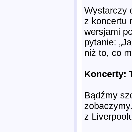
Wystarczy c
z koncertu
wersjami po
pytanie: „Ja
niż to, co 
Koncerty: T
Bądźmy szcz
zobaczymy. 
z Liverpool