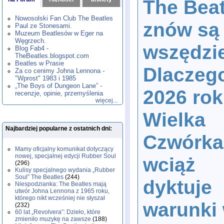
The Beat
1980
1981
1982
1983
1984
,
,
,
,
,
1985
1986
1987
1988
1989
,
,
,
,
,
Nowosolski Fan Club The Beatles
znów są
1990
1991
1992
1993
1994
,
,
,
,
,
Paul ze Stonesami.
1995
1996
1997
1998
1999
,
,
,
,
,
Muzeum Beatlesów w Eger na
2000
2001
2002
2003
2004
,
,
,
,
,
Węgrzech.
wszędzi
2005
2006
2007
2008
2009
,
,
,
,
,
Blog Fab4 -
2010
2011
2012
2013
2014
TheBeatles.blogspot.com
,
,
,
,
,
2015
Beatles w Prasie
2016
2017
2018
2019
,
,
,
,
,
Dlaczeg
Za co cenimy Johna Lennona -
2020
2021
2022
2023
2024
,
,
,
,
,
"Wprost" 1983 i 1985
2025
2026
,
,
„The Boys of Dungeon Lane” -
2026 ro
recenzje, opinie, przemyślenia
więcej...
Wielka
Najbardziej popularne z ostatnich dni:
Czwórka
Mamy oficjalny komunikat dotyczący
nowej, specjalnej edycji Rubber Soul
wciąż
(296)
Kulisy specjalnego wydania „Rubber
Soul” The Beatles
(244)
dyktuje
Niespodzianka: The Beatles mają
utwór Johna Lennona z 1965 roku,
którego nikt wcześniej nie słyszał
warunki
(232)
60 lat „Revolvera”: Dzieło, które
zmieniło muzykę na zawsze
(188)