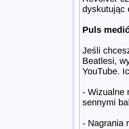
dyskutując 
Puls medió
Jeśli chces
Beatlesi, w
YouTube. I
- Wizualne 
sennymi bal
- Nagrania 