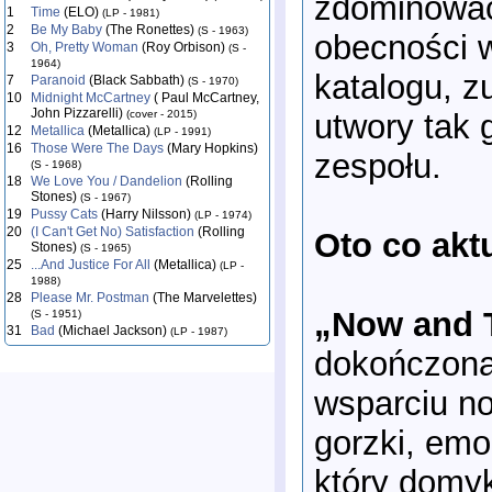
zdominować
1
Time
(ELO)
(LP - 1981)
2
Be My Baby
(The Ronettes)
(S - 1963)
obecności w
3
Oh, Pretty Woman
(Roy Orbison)
(S -
1964)
katalogu, z
7
Paranoid
(Black Sabbath)
(S - 1970)
10
Midnight McCartney
( Paul McCartney,
John Pizzarelli)
utwory tak 
(cover - 2015)
12
Metallica
(Metallica)
(LP - 1991)
16
Those Were The Days
(Mary Hopkins)
zespołu.
(S - 1968)
18
We Love You / Dandelion
(Rolling
Stones)
(S - 1967)
19
Pussy Cats
(Harry Nilsson)
(LP - 1974)
20
(I Can't Get No) Satisfaction
(Rolling
Oto co akt
Stones)
(S - 1965)
25
...And Justice For All
(Metallica)
(LP -
1988)
28
Please Mr. Postman
(The Marvelettes)
„Now and 
(S - 1951)
31
Bad
(Michael Jackson)
(LP - 1987)
dokończona
wsparciu no
gorzki, emoc
który domyk