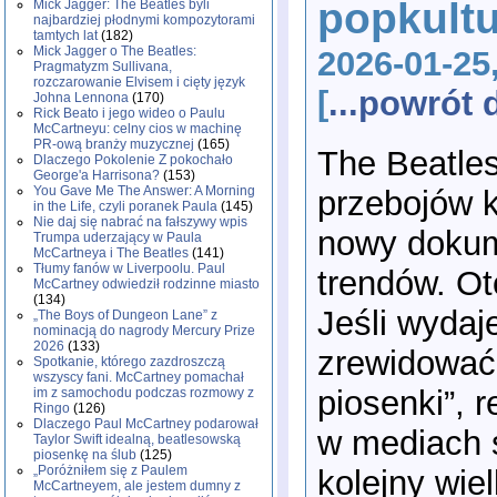
popkult
Mick Jagger: The Beatles byli
najbardziej płodnymi kompozytorami
tamtych lat
(182)
Mick Jagger o The Beatles:
2026-01-25
Pragmatyzm Sullivana,
rozczarowanie Elvisem i cięty język
[
...powrót
Johna Lennona
(170)
Rick Beato i jego wideo o Paulu
McCartneyu: celny cios w machinę
PR-ową branży muzycznej
(165)
The Beatles
Dlaczego Pokolenie Z pokochało
George'a Harrisona?
(153)
You Gave Me The Answer: A Morning
przebojów k
in the Life, czyli poranek Paula
(145)
Nie daj się nabrać na fałszywy wpis
nowy dokume
Trumpa uderzający w Paula
McCartneya i The Beatles
(141)
Tłumy fanów w Liverpoolu. Paul
trendów. Ot
McCartney odwiedził rodzinne miasto
(134)
Jeśli wydaje
„The Boys of Dungeon Lane” z
nominacją do nagrody Mercury Prize
2026
(133)
zrewidować 
Spotkanie, którego zazdroszczą
wszyscy fani. McCartney pomachał
piosenki”, 
im z samochodu podczas rozmowy z
Ringo
(126)
Dlaczego Paul McCartney podarował
w mediach 
Taylor Swift idealną, beatlesowską
piosenkę na ślub
(125)
„Poróżniłem się z Paulem
kolejny wie
McCartneyem, ale jestem dumny z