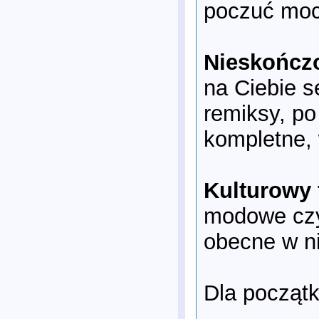
poczuć moc 
Nieskończo
na Ciebie se
remiksy, po
kompletne,
Kulturowy
modowe czy 
obecne w ni
Dla początku