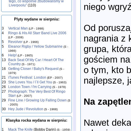
tego, co wspólnie zbudowaliśmy w
niego wgryź
Liverpoolu”
(110)
Plyty wydane w sierpniu:
Od porusza
3
Vertical Man
(LP - 1998)
4
Ringo & His All Starr Band Live 2006
nagrania z 
(LP - 2008)
5
Revolver
(LP - 1966)
grupa, któr
5
Eleanor Rigby / Yellow Submarine
(S -
1966)
6
Help!
(LP - 1965)
gościem na 
13
Back Seat Of My Car / Heart Of The
Country
(S - 1971)
o tym, kto 
16
Getting Closer / Baby's Request
(S -
1979)
najlepsze, j
21
iTunes Festival: London
(EP - 2007)
23
She Loves You / I`ll Get You
(S - 1963)
26
London Town / I'm Carrying
(S - 1978)
27
Photograph: The Very Best Of Ringo
Starr
(LP - 2007)
Na zapętle
29
Fine Line / Growing Up Falling Down
(S
- 2005)
30
Hey Jude / Revolution
(S - 1968)
Nawet dekad
Klasyka rocka wydana w sierpniu:
1
Mack The Knife
(Bobby Darin)
(S - 1959)