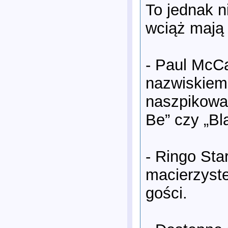
To jednak n
wciąż mają 
- Paul McCa
nazwiskiem,
naszpikowan
Be” czy „Bl
- Ringo Sta
macierzyste
gości.