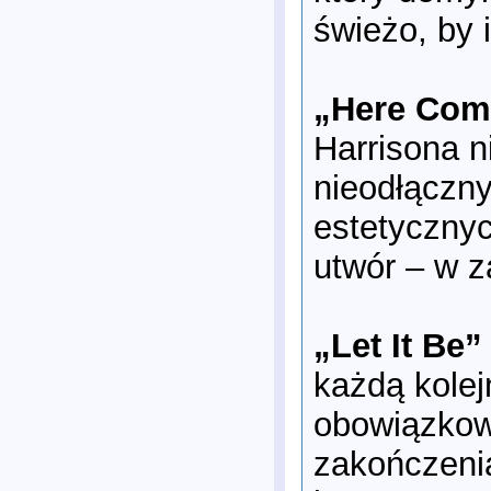
świeżo, by 
„Here Com
Harrisona n
nieodłączny
estetycznyc
utwór – w z
„Let It Be”
każdą kole
obowiązkow
zakończenia