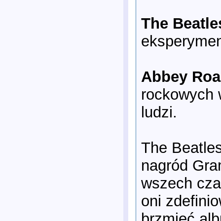
The Beatle
eksperymen
Abbey Roa
rockowych w
ludzi.
The Beatles
nagród Gra
wszech czas
oni zdefini
brzmieć alb