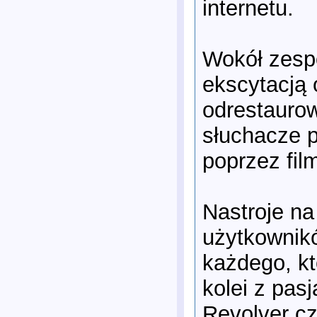
internetu.
Wokół zespo
ekscytacją 
odrestaurow
słuchacze p
poprzez film
Nastroje na
użytkownikó
każdego, kt
kolei z pas
Revolver cz