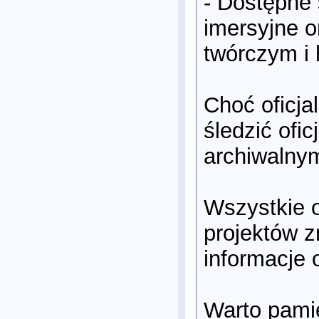
- Dostępne 
imersyjne o
twórczym i h
Choć oficja
śledzić ofi
archiwalnym
Wszystkie o
projektów z
informacje 
Warto pamię