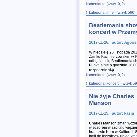
łóżka dla chorych na raka dz
komentarze (www:
0
, fb:
) kategoria: inne (wizyt: 566)
Beatlemania sho
koncert w Przem
2017-11-26, autor: Agoos
W niedzielę 26 listopada 20
Zamku Kazimierzowskim w P
odbędzie się Beatlemania s
Punktualnie o godzinie 18:0
rozpocznie si�
...
komentarze (www:
0
, fb:
) kategoria: koncert (wizyt: 5
Nie żyje Charles
Manson
2017-11-19, autor: kasia
Charles Manson zmarł wczor
wieczorem w szpitalu więzi
hrabstwie Kern w Kalifornii. 
trafił do lecznicy w ubiegłym