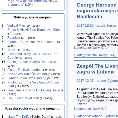
tego, co wspólnie zbudowaliśmy w
George Harrison
Liverpoolu”
(104)
najpopularniejs
Beatlesem
Plyty wydane w sierpniu:
2017-12-20, autor: kasia
3
Vertical Man
(LP - 1998)
4
Ringo & His All Starr Band Live 2006
(LP - 2008)
W zeszłym tygodniu na oficj
5
Revolver
kanale The Beatles YouTube
(LP - 1966)
uciesze fanów pojawiło się 
5
Eleanor Rigby / Yellow Submarine
(S -
klipów z piosenkami zespołu
1966)
komentarze (www:
0
, fb:
6
Help!
(LP - 1965)
13
Back Seat Of My Car / Heart Of The
) kategoria: film (wizyt: 844)
Country
(S - 1971)
16
Getting Closer / Baby's Request
(S -
Zespół The Liver
1979)
21
iTunes Festival: London
(EP - 2007)
zagra w Lubinie
23
She Loves You / I`ll Get You
(S - 1963)
26
London Town / I'm Carrying
(S - 1978)
2017-12-17, autor: Agoos
27
Photograph: The Very Best Of Ringo
Starr
(LP - 2007)
17 grudnia 2017 roku na sce
29
Fine Line / Growing Up Falling Down
(S
Pod Muzami w Lubinie zabr
- 2005)
Beatlesów. Największe prze
30
Hey Jude / Revolution
(S - 1968)
Brytyjczyków zagra polska g
Liverpo
...
Klasyka rocka wydana w sierpniu:
komentarze (www:
0
, fb:
) kategoria: koncert (wizyt: 8
1
Mack The Knife
(Bobby Darin)
(S - 1959)