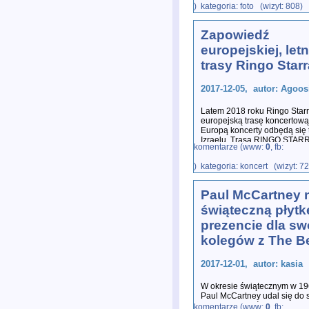
) kategoria: foto (wizyt: 808)
Zapowiedź
europejskiej, letn
trasy Ringo Starr
2017-12-05, autor: Agoos
Latem 2018 roku Ringo Star
europejską trasę koncertową
Europą koncerty odbędą się 
Izraelu. Trasa RINGO STAR
komentarze (www:
0
, fb:
) kategoria: koncert (wizyt: 7
Paul McCartney 
świąteczną płytk
prezencie dla sw
kolegów z The B
2017-12-01, autor: kasia
W okresie świątecznym w 19
Paul McCartney udal się do 
przez siebie taśmę na płyty, 
komentarze (www:
0
, fb: