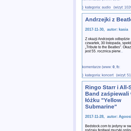
) kategoria: audio (wizyt: 10
Andrzejki z Beat
2017-11-30, autor: kasia
Z okazji Andrzejek odbędzie 
czwartek, 30 listopada, spekta
„Tribute to the Beatles”. Oka
jest 55. rocznica pierw
...
komentarze (www:
0
, fb:
) kategoria: koncert (wizyt: 5
Ringo Starr i All-
Band zaśpiewali
łóżku "Yellow
Submarine"
2017-11-28, autor: Agoos
Bedstock.com to jedyny w s
rodzaju festiwal muzyki onlin