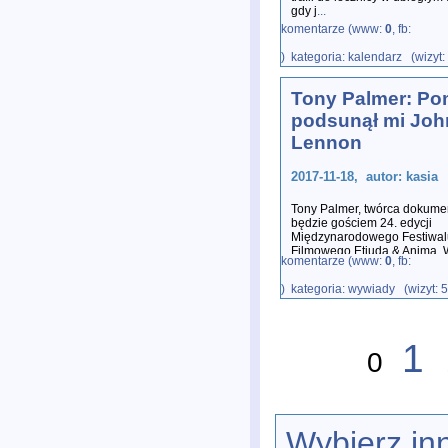
gdy j
...
komentarze (www:
0
, fb:
) kategoria: kalendarz (wizyt
Tony Palmer: Po
podsunął mi Joh
Lennon
2017-11-18, autor: kasia
Tony Palmer, twórca dokum
będzie gościem 24. edycji
Międzynarodowego Festiwal
Filmowego Etiuda & Anima.
komentarze (www:
0
, fb:
) kategoria: wywiady (wizyt: 
1
0
Wybierz in