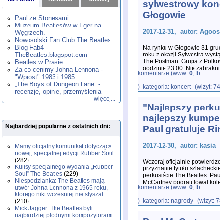
sylwestrowy kon
1980
1981
1982
1983
1984
,
,
,
,
,
Głogowie
1985
1986
1987
1988
1989
,
,
,
,
,
Paul ze Stonesami.
1990
1991
1992
1993
1994
,
,
,
,
,
Muzeum Beatlesów w Eger na
1995
1996
1997
1998
1999
,
,
,
,
,
2017-12-31, autor: Agoos
Węgrzech.
2000
2001
2002
2003
2004
,
,
,
,
,
Nowosolski Fan Club The Beatles
2005
2006
2007
2008
2009
,
,
,
,
,
Blog Fab4 -
Na rynku w Głogowie 31 gru
2010
2011
2012
2013
2014
TheBeatles.blogspot.com
,
,
,
,
,
roku z okazji Sylwestra wyst
The Postman. Grupa z Polko
2015
Beatles w Prasie
2016
2017
2018
2019
,
,
,
,
,
godzinie 23:00. Nie zabrakn
Za co cenimy Johna Lennona -
2020
2021
2022
2023
2024
,
,
,
,
,
komentarze (www:
0
, fb:
"Wprost" 1983 i 1985
2025
2026
,
,
„The Boys of Dungeon Lane” -
) kategoria: koncert (wizyt: 7
recenzje, opinie, przemyślenia
więcej...
"Najlepszy perku
najlepszy kumpel
Najbardziej popularne z ostatnich dni:
Paul gratuluje R
2017-12-30, autor: kasia
Mamy oficjalny komunikat dotyczący
nowej, specjalnej edycji Rubber Soul
(282)
Wczoraj oficjalnie potwierdz
Kulisy specjalnego wydania „Rubber
przyznanie tytułu szlachecki
Soul” The Beatles
(229)
perkusiście The Beatles. Pau
Niespodzianka: The Beatles mają
McCartney pogratulował ko
komentarze (www:
0
, fb:
utwór Johna Lennona z 1965 roku,
którego nikt wcześniej nie słyszał
) kategoria: nagrody (wizyt: 
(210)
Mick Jagger: The Beatles byli
najbardziej płodnymi kompozytorami