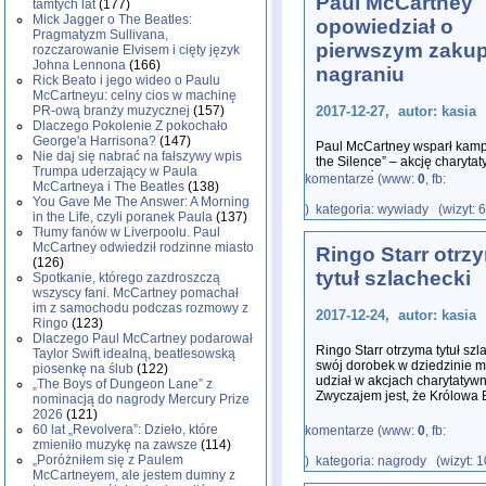
Paul McCartney
tamtych lat
(177)
Mick Jagger o The Beatles:
opowiedział o
Pragmatyzm Sullivana,
pierwszym zaku
rozczarowanie Elvisem i cięty język
Johna Lennona
(166)
nagraniu
Rick Beato i jego wideo o Paulu
McCartneyu: celny cios w machinę
PR-ową branży muzycznej
(157)
2017-12-27, autor: kasia
Dlaczego Pokolenie Z pokochało
George'a Harrisona?
(147)
Paul McCartney wsparł kam
Nie daj się nabrać na fałszywy wpis
the Silence” – akcję chary
Trumpa uderzający w Paula
w sierocińcach.
...
komentarze (www:
0
, fb:
McCartneya i The Beatles
(138)
You Gave Me The Answer: A Morning
) kategoria: wywiady (wizyt: 
in the Life, czyli poranek Paula
(137)
Tłumy fanów w Liverpoolu. Paul
McCartney odwiedził rodzinne miasto
Ringo Starr otrz
(126)
tytuł szlachecki
Spotkanie, którego zazdroszczą
wszyscy fani. McCartney pomachał
im z samochodu podczas rozmowy z
2017-12-24, autor: kasia
Ringo
(123)
Dlaczego Paul McCartney podarował
Ringo Starr otrzyma tytuł szl
Taylor Swift idealną, beatlesowską
swój dorobek w dziedzinie m
piosenkę na ślub
(122)
udział w akcjach charytatyw
„The Boys of Dungeon Lane” z
Zwyczajem jest, że Królowa 
nominacją do nagrody Mercury Prize
2026
(121)
60 lat „Revolvera”: Dzieło, które
komentarze (www:
0
, fb:
zmieniło muzykę na zawsze
(114)
„Poróżniłem się z Paulem
) kategoria: nagrody (wizyt: 
McCartneyem, ale jestem dumny z