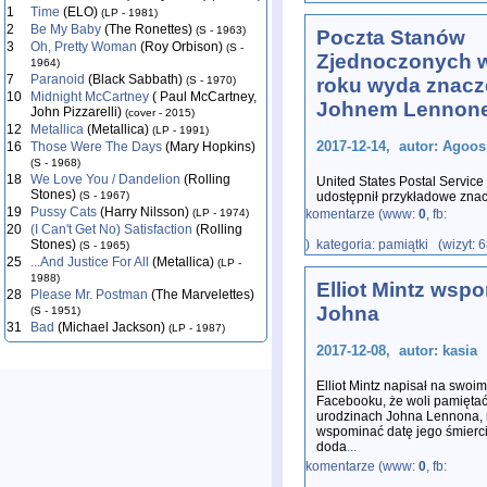
1
Time
(ELO)
(LP - 1981)
2
Be My Baby
(The Ronettes)
(S - 1963)
Poczta Stanów
3
Oh, Pretty Woman
(Roy Orbison)
(S -
Zjednoczonych 
1964)
7
Paranoid
(Black Sabbath)
(S - 1970)
roku wyda znacz
10
Midnight McCartney
( Paul McCartney,
Johnem Lennon
John Pizzarelli)
(cover - 2015)
12
Metallica
(Metallica)
(LP - 1991)
2017-12-14, autor: Agoos
16
Those Were The Days
(Mary Hopkins)
(S - 1968)
18
We Love You / Dandelion
(Rolling
United States Postal Servic
Stones)
(S - 1967)
udostępnił przykładowe zna
19
Pussy Cats
(Harry Nilsson)
obiegu i sprzedaży w 2018 r
(LP - 1974)
komentarze (www:
0
, fb:
20
(I Can't Get No) Satisfaction
(Rolling
Stones)
) kategoria: pamiątki (wizyt: 
(S - 1965)
25
...And Justice For All
(Metallica)
(LP -
1988)
Elliot Mintz wsp
28
Please Mr. Postman
(The Marvelettes)
Johna
(S - 1951)
31
Bad
(Michael Jackson)
(LP - 1987)
2017-12-08, autor: kasia
Elliot Mintz napisał na swoim
Facebooku, że woli pamiętać
urodzinach Johna Lennona, 
wspominać datę jego śmierc
doda
...
komentarze (www:
0
, fb: