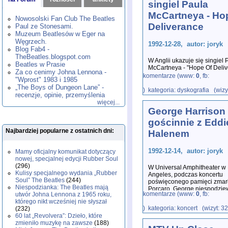
singiel Paula
1980
1981
1982
1983
1984
,
,
,
,
,
McCartneya - Ho
1985
1986
1987
1988
1989
,
,
,
,
,
Nowosolski Fan Club The Beatles
1990
1991
1992
1993
1994
,
,
,
,
,
Deliverance
Paul ze Stonesami.
1995
1996
1997
1998
1999
,
,
,
,
,
Muzeum Beatlesów w Eger na
2000
2001
2002
2003
2004
,
,
,
,
,
Węgrzech.
1992-12-28, autor: joryk
2005
2006
2007
2008
2009
,
,
,
,
,
Blog Fab4 -
2010
2011
2012
2013
2014
TheBeatles.blogspot.com
,
,
,
,
,
W Anglii ukazuje się singiel 
2015
Beatles w Prasie
2016
2017
2018
2019
,
,
,
,
,
McCartneya - "Hope Of Deliv
Za co cenimy Johna Lennona -
2020
2021
2022
2023
2024
,
,
,
,
,
stronie znajduje się niepubl
komentarze (www:
0
, fb:
"Wprost" 1983 i 1985
2025
2026
,
,
„The Boys of Dungeon Lane” -
) kategoria: dyskografia (wizy
recenzje, opinie, przemyślenia
więcej...
George Harrison
gościnnie z Eddi
Najbardziej popularne z ostatnich dni:
Halenem
1992-12-14, autor: joryk
Mamy oficjalny komunikat dotyczący
nowej, specjalnej edycji Rubber Soul
(296)
W Universal Amphitheater w
Kulisy specjalnego wydania „Rubber
Angeles, podczas koncertu
Soul” The Beatles
(244)
poświęconego pamięci zmarł
Niespodzianka: The Beatles mają
Porcaro, George niespodzie
komentarze (www:
0
, fb:
utwór Johna Lennona z 1965 roku,
którego nikt wcześniej nie słyszał
) kategoria: koncert (wizyt: 3
(232)
60 lat „Revolvera”: Dzieło, które
zmieniło muzykę na zawsze
(188)