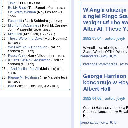
1
Time
(ELO)
(LP - 1981)
2
Be My Baby
(The Ronettes)
(S - 1963)
W Anglii ukazuje 
3
Oh, Pretty Woman
(Roy Orbison)
(S -
singiel Ringo Sta
1964)
7
Paranoid
(Black Sabbath)
(S - 1970)
Weight Of The Wo
10
Midnight McCartney
( Paul McCartney,
After All These Y
John Pizzarelli)
(cover - 2015)
12
Metallica
(Metallica)
(LP - 1991)
1992-05-04, autor: joryk
16
Those Were The Days
(Mary Hopkins)
(S - 1968)
18
We Love You / Dandelion
(Rolling
W Anglii ukazuje się singiel 
Stones)
(S - 1967)
Starra Weight Of The World / 
19
Pussy Cats
(Harry Nilsson)
"Time Takes Time". Singiel p
(LP - 1974)
komentarze (www:
0
, fb:
20
(I Can't Get No) Satisfaction
(Rolling
Stones)
) kategoria: dyskografia (wizy
(S - 1965)
25
...And Justice For All
(Metallica)
(LP -
1988)
George Harrison
28
Please Mr. Postman
(The Marvelettes)
koncertuje w Roy
(S - 1951)
31
Bad
(Michael Jackson)
(LP - 1987)
Albert Hall
1992-04-06, autor: joryk
George Harrison z pomocą E
Claptona koncertuje w Royal
Hall
...
komentarze (www:
0
, fb: