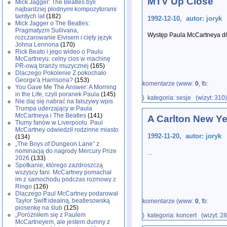
MTV Up Close
Mick Jagger: The Beatles byli
najbardziej płodnymi kompozytorami
tamtych lat
(182)
1992-12-10, autor: joryk
Mick Jagger o The Beatles:
Pragmatyzm Sullivana,
Występ Paula McCartneya d
rozczarowanie Elvisem i cięty język
Johna Lennona
(170)
Rick Beato i jego wideo o Paulu
McCartneyu: celny cios w machinę
PR-ową branży muzycznej
(165)
Dlaczego Pokolenie Z pokochało
George'a Harrisona?
(153)
komentarze (www:
0
, fb:
You Gave Me The Answer: A Morning
in the Life, czyli poranek Paula
(145)
) kategoria: sesje (wizyt: 310
Nie daj się nabrać na fałszywy wpis
Trumpa uderzający w Paula
McCartneya i The Beatles
(141)
A Carlton New Ye
Tłumy fanów w Liverpoolu. Paul
McCartney odwiedził rodzinne miasto
1992-11-20, autor: joryk
(134)
„The Boys of Dungeon Lane” z
nominacją do nagrody Mercury Prize
...
2026
(133)
Spotkanie, którego zazdroszczą
wszyscy fani. McCartney pomachał
im z samochodu podczas rozmowy z
Ringo
(126)
Dlaczego Paul McCartney podarował
Taylor Swift idealną, beatlesowską
komentarze (www:
0
, fb:
piosenkę na ślub
(125)
„Poróżniłem się z Paulem
) kategoria: koncert (wizyt: 2
McCartneyem, ale jestem dumny z