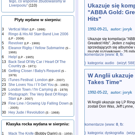
tego, co wspólnie zbudowaliśmy w
Ukazuje się komp
Liverpoolu”
(110)
"ABBA Gold: Gre
Hits"
Plyty wydane w sierpniu:
1992-09-21, autor: joryk
3
Vertical Man
(LP - 1998)
4
Ringo & His All Starr Band Live 2006
(LP - 2008)
Ukazuje się kompilacja "ABB
5
Revolver
Greatest Hits". Jeden z najle
(LP - 1966)
sprzedających się albumów w
5
Eleanor Rigby / Yellow Submarine
(S -
muzyki rozrywkowej - 26 mil
1966)
komentarze (www:
0
, fb:
6
Help!
(LP - 1965)
13
Back Seat Of My Car / Heart Of The
) kategoria: audio (wizyt: 588
Country
(S - 1971)
16
Getting Closer / Baby's Request
(S -
W Anglii ukazuje
1979)
21
iTunes Festival: London
(EP - 2007)
Takes Time"
23
She Loves You / I`ll Get You
(S - 1963)
26
London Town / I'm Carrying
(S - 1978)
1992-05-22, autor: joryk
27
Photograph: The Very Best Of Ringo
Starr
(LP - 2007)
W Anglii ukazuje się LP Ring
29
Fine Line / Growing Up Falling Down
(S
zostali Don Was, Jeff Lynne,
- 2005)
30
Hey Jude / Revolution
(S - 1968)
Klasyka rocka wydana w sierpniu:
komentarze (www:
0
, fb:
) kategoria: dyskografia (wizy
1
Mack The Knife
(Bobby Darin)
(S - 1959)