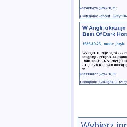
komentarze (www:
0
, fb:
) kategoria: koncert (wizyt: 3
W Anglii ukazuje 
Best Of Dark Hor
1989-10-23, autor: joryk
W Anglii ukazuje się składa
longplay George'a Harrisona
Dark Horse 1976-1989 (Dar
312) Płyta nie miała dobrej 
w
...
komentarze (www:
0
, fb:
) kategoria: dyskografia (wizy
Wybierz in