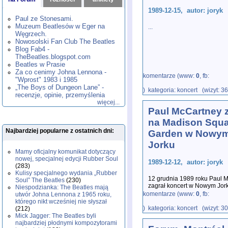
1980
1981
1982
1983
1984
,
,
,
,
,
1989-12-15, autor: joryk
1985
1986
1987
1988
1989
,
,
,
,
,
Paul ze Stonesami.
1990
1991
1992
1993
1994
,
,
,
,
,
Muzeum Beatlesów w Eger na
...
1995
1996
1997
1998
1999
,
,
,
,
,
Węgrzech.
2000
2001
2002
2003
2004
,
,
,
,
,
Nowosolski Fan Club The Beatles
2005
2006
2007
2008
2009
,
,
,
,
,
Blog Fab4 -
2010
2011
2012
2013
2014
TheBeatles.blogspot.com
,
,
,
,
,
2015
Beatles w Prasie
2016
2017
2018
2019
,
,
,
,
,
Za co cenimy Johna Lennona -
2020
2021
2022
2023
2024
,
,
,
,
,
komentarze (www:
0
, fb:
"Wprost" 1983 i 1985
2025
2026
,
,
„The Boys of Dungeon Lane” -
) kategoria: koncert (wizyt: 3
recenzje, opinie, przemyślenia
więcej...
Paul McCartney z
na Madison Squ
Najbardziej popularne z ostatnich dni:
Garden w Nowy
Jorku
Mamy oficjalny komunikat dotyczący
nowej, specjalnej edycji Rubber Soul
1989-12-12, autor: joryk
(283)
Kulisy specjalnego wydania „Rubber
12 grudnia 1989 roku Paul 
Soul” The Beatles
(230)
zagrał koncert w Nowym Jor
Niespodzianka: The Beatles mają
World Tour 1989-1990. Muzy
komentarze (www:
0
, fb:
utwór Johna Lennona z 1965 roku,
którego nikt wcześniej nie słyszał
) kategoria: koncert (wizyt: 3
(212)
Mick Jagger: The Beatles byli
najbardziej płodnymi kompozytorami