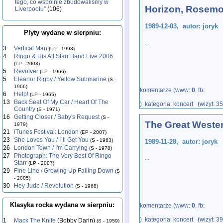
tego, co wspólnie zbudowaliśmy w
Horizon, Rosemo
Liverpoolu”
(106)
1989-12-03, autor: joryk
Plyty wydane w sierpniu:
...
3
Vertical Man
(LP - 1998)
4
Ringo & His All Starr Band Live 2006
(LP - 2008)
5
Revolver
(LP - 1966)
5
Eleanor Rigby / Yellow Submarine
(S -
1966)
komentarze (www:
0
, fb:
6
Help!
(LP - 1965)
13
Back Seat Of My Car / Heart Of The
) kategoria: koncert (wizyt: 3
Country
(S - 1971)
16
Getting Closer / Baby's Request
(S -
The Great Weste
1979)
21
iTunes Festival: London
(EP - 2007)
23
She Loves You / I`ll Get You
(S - 1963)
1989-11-28, autor: joryk
26
London Town / I'm Carrying
(S - 1978)
27
Photograph: The Very Best Of Ringo
...
Starr
(LP - 2007)
29
Fine Line / Growing Up Falling Down
(S
- 2005)
30
Hey Jude / Revolution
(S - 1968)
Klasyka rocka wydana w sierpniu:
komentarze (www:
0
, fb:
) kategoria: koncert (wizyt: 3
1
Mack The Knife
(Bobby Darin)
(S - 1959)