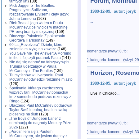
Forum, Montréal
tamtych lat
(180)
Mick Jagger o The Beatles:
Pragmatyzm Sullivana,
1989-12-09, autor: joryk
rozczarowanie Elvisem i cięty język
Johna Lennona
(168)
...
Rick Beato i jego wideo o Paulu
McCartneyu: celny cios w machinę
PR-ową branży muzycznej
(159)
Dlaczego Pokolenie Z pokochało
George'a Harrisona?
(149)
60 lat „Revolvera”: Dzieło, które
zmieniło muzykę na zawsze
(148)
komentarze (www:
0
, fb:
You Gave Me The Answer: A Morning
in the Life, czyli poranek Paula
(141)
) kategoria: koncert (wizyt: 2
Nie daj się nabrać na fałszywy wpis
Trumpa uderzający w Paula
McCartneya i The Beatles
(139)
Horizon, Rosemo
Tłumy fanów w Liverpoolu. Paul
McCartney odwiedził rodzinne miasto
1989-12-05, autor: joryk
(128)
Spotkanie, którego zazdroszczą
wszyscy fani. McCartney pomachał
Live In Chicago
...
im z samochodu podczas rozmowy z
Ringo
(124)
Dlaczego Paul McCartney podarował
Taylor Swift idealną, beatlesowską
piosenkę na ślub
(123)
„The Boys of Dungeon Lane” z
nominacją do nagrody Mercury Prize
komentarze (www:
0
, fb:
2026
(122)
„Poróżniłem się z Paulem
) kategoria: koncert (wizyt: 3
McCartneyem, ale jestem dumny z