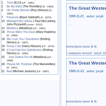
1
Time
(ELO)
(LP - 1981)
2
Be My Baby
(The Ronettes)
(S - 1963)
The Great Weste
3
Oh, Pretty Woman
(Roy Orbison)
(S -
1964)
1989-11-27, autor: joryk
7
Paranoid
(Black Sabbath)
(S - 1970)
10
Midnight McCartney
( Paul McCartney,
...
John Pizzarelli)
(cover - 2015)
12
Metallica
(Metallica)
(LP - 1991)
16
Those Were The Days
(Mary Hopkins)
(S - 1968)
18
We Love You / Dandelion
(Rolling
Stones)
(S - 1967)
19
Pussy Cats
(Harry Nilsson)
(LP - 1974)
komentarze (www:
0
, fb:
20
(I Can't Get No) Satisfaction
(Rolling
Stones)
) kategoria: koncert (wizyt: 3
(S - 1965)
25
...And Justice For All
(Metallica)
(LP -
1988)
The Great Weste
28
Please Mr. Postman
(The Marvelettes)
(S - 1951)
1989-11-23, autor: joryk
31
Bad
(Michael Jackson)
(LP - 1987)
...
komentarze (www:
0
, fb: