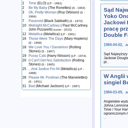
1
Time
(ELO)
(LP - 1981)
2
Be My Baby
(The Ronettes)
(S - 1963)
Sąd Najw
3
Oh, Pretty Woman
(Roy Orbison)
(S -
Yoko Ono
1964)
7
Paranoid
(Black Sabbath)
(S - 1970)
Jackowi 
10
Midnight McCartney
( Paul McCartney,
pracę prz
John Pizzarelli)
(cover - 2015)
12
Metallica
(Metallica)
Double F
(LP - 1991)
16
Those Were The Days
(Mary Hopkins)
(S - 1968)
1984-04-02, a
18
We Love You / Dandelion
(Rolling
Stones)
(S - 1967)
Sąd Najwyższy 
19
Pussy Cats
(Harry Nilsson)
(LP - 1974)
Jackowi Douglas
20
(I Can't Get No) Satisfaction
(Rolling
pł
...
Stones)
(S - 1965)
25
...And Justice For All
(Metallica)
(LP -
1988)
W Anglii
28
Please Mr. Postman
(The Marvelettes)
singiel 
(S - 1951)
31
Bad
(Michael Jackson)
(LP - 1987)
1984-03-09, a
Angielskie wyd
Johna Lennona
Time / Your Ha
ograniczonym n
...