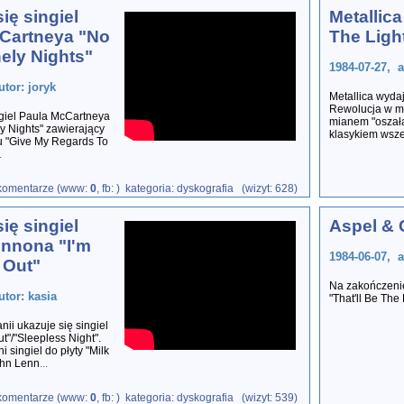
ię singiel
Metallic
Cartneya "No
The Ligh
ely Nights"
1984-07-27, a
utor: joryk
Metallica wyda
Rewolucja w mu
ngiel Paula McCartneya
mianem "oszał
y Nights" zawierający
klasykiem wsze
mu "Give My Regards To
.
komentarze (www:
0
, fb:
) kategoria: dyskografia (wizyt: 628)
ię singiel
Aspel &
nnona "I'm
1984-06-07, a
 Out"
Na zakończeni
utor: kasia
"That'll Be The
nii ukazuje się singiel
ut"/"Sleepless Night".
ni singiel do płyty "Milk
ohn Lenn
...
komentarze (www:
0
, fb:
) kategoria: dyskografia (wizyt: 539)