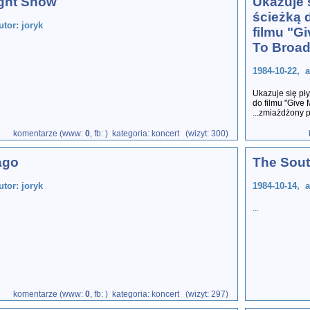
ght Show
Ukazuje s
ścieżką 
utor: joryk
filmu "G
To Broad
1984-10-22, a
Ukazuje się pł
do filmu "Give 
...zmiażdżony p
komentarze (www:
0
, fb:
) kategoria: koncert (wizyt: 300)
ago
The Sou
utor: joryk
1984-10-14, a
...
komentarze (www:
0
, fb:
) kategoria: koncert (wizyt: 297)