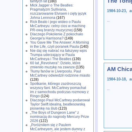
The Toni
tamtych lat
(180)
Mick Jagger o The Beatles:
Pragmatyzm Sullivana,
1984-10-23, a
rozczarowanie Elvisem i cięty język
Johna Lennona
(167)
...
Rick Beato i jego wideo o Paulu
McCartneyu: celny cios w machinę
PR-ową branży muzycznej
(158)
Dlaczego Pokolenie Z pokochało
George'a Harrisona?
(149)
You Gave Me The Answer: A Morning
in the Life, czyli poranek Paula
(140)
Nie daj się nabrać na fałszywy wpis
Trumpa uderzający w Paula
McCartneya i The Beatles
(139)
60 lat „Revolvera”: Dzieło, które
zmieniło muzykę na zawsze
(135)
AM Chic
Tłumy fanów w Liverpoolu. Paul
McCartney odwiedził rodzinne miasto
1984-10-18, a
(128)
Spotkanie, którego zazdroszczą
wszyscy fani. McCartney pomachał
...
im z samochodu podczas rozmowy z
Ringo
(124)
Dlaczego Paul McCartney podarował
Taylor Swift idealną, beatlesowską
piosenkę na ślub
(123)
„The Boys of Dungeon Lane” z
nominacją do nagrody Mercury Prize
2026
(122)
„Poróżniłem się z Paulem
McCartneyem, ale jestem dumny z