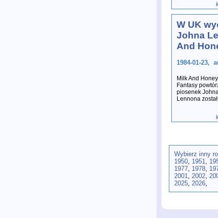
W UK wy
Johna Le
And Hon
1984-01-23, a
Milk And Honey
Fantasy powtór
piosenek Johna
Lennona został
Wybierz inny r
1950
,
1951
,
19
1977
,
1978
,
19
2001
,
2002
,
20
2025
,
2026
,