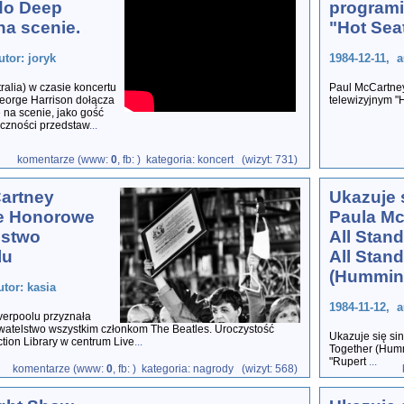
do Deep
programi
.na scenie.
"Hot Sea
utor: joryk
1984-12-11, a
alia) w czasie koncertu
Paul McCartne
eorge Harrison dołącza
telewizyjnym "
 na scenie, jako gość
iczności przedstaw
...
komentarze (www:
0
, fb:
) kategoria: koncert (wizyt: 731)
artney
Ukazuje s
e Honorowe
Paula M
lstwo
All Stan
lu
All Stan
(Humming
utor: kasia
1984-11-12, a
verpoolu przyznała
telstwo wszystkim członkom The Beatles. Uroczystość
Ukazuje się si
ction Library w centrum Live
...
Together (Hum
"Rupert
...
komentarze (www:
0
, fb:
) kategoria: nagrody (wizyt: 568)