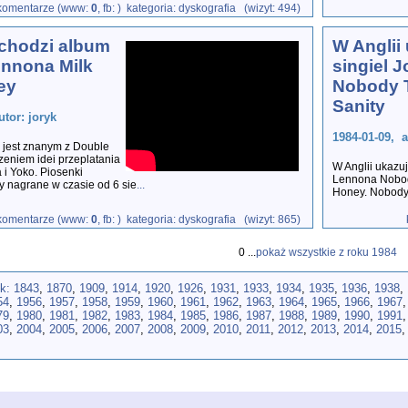
komentarze (www:
0
, fb:
) kategoria: dyskografia (wizyt: 494)
chodzi album
W Anglii 
nnona Milk
singiel 
ey
Nobody T
Sanity
utor: joryk
1984-01-09, a
 jest znanym z Double
zeniem idei przeplatania
W Anglii ukazuj
 i Yoko. Piosenki
Lennona Nobody
y nagrane w czasie od 6 sie
...
Honey. Nobody 
komentarze (www:
0
, fb:
) kategoria: dyskografia (wizyt: 865)
0 ...
pokaż wszystkie z roku 1984
ok:
1843
,
1870
,
1909
,
1914
,
1920
,
1926
,
1931
,
1933
,
1934
,
1935
,
1936
,
1938
,
54
,
1956
,
1957
,
1958
,
1959
,
1960
,
1961
,
1962
,
1963
,
1964
,
1965
,
1966
,
1967
79
,
1980
,
1981
,
1982
,
1983
,
1984
,
1985
,
1986
,
1987
,
1988
,
1989
,
1990
,
1991
03
,
2004
,
2005
,
2006
,
2007
,
2008
,
2009
,
2010
,
2011
,
2012
,
2013
,
2014
,
2015