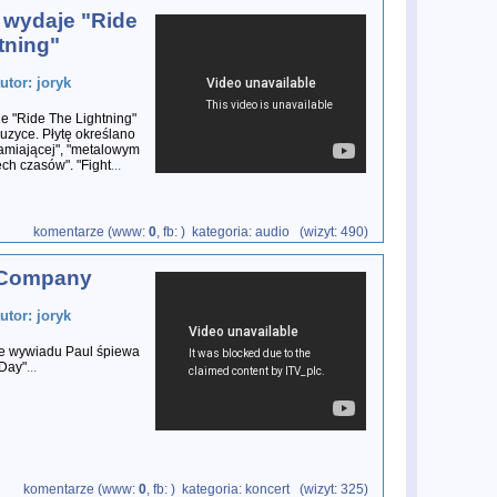
a wydaje "Ride
tning"
utor: joryk
je "Ride The Lightning"
zyce. Płytę określano
amiającej", "metalowym
ch czasów". "Fight
...
komentarze (www:
0
, fb:
) kategoria: audio (wizyt: 490)
 Company
utor: joryk
e wywiadu Paul śpiewa
 Day"
...
komentarze (www:
0
, fb:
) kategoria: koncert (wizyt: 325)