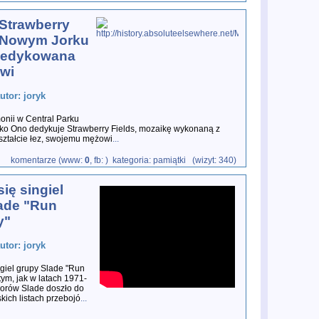
Strawberry
w Nowym Jorku
 dedykowana
wi
utor: joryk
nii w Central Parku
ko Ono dedykuje Strawberry Fields, mozaikę wykonaną z
ztałcie łez, swojemu mężowi
...
komentarze (www:
0
, fb:
) kategoria: pamiątki (wizyt: 340)
ię singiel
ade "Run
y"
utor: joryk
ngiel grupy Slade "Run
ym, jak w latach 1971-
orów Slade doszło do
skich listach przebojó
...