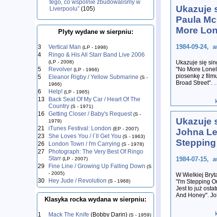
tego, co wspólnie zbudowaliśmy w
Ukazuje s
Liverpoolu”
(105)
Paula Mc
More Lon
Plyty wydane w sierpniu:
1984-09-24, a
3
Vertical Man
(LP - 1998)
4
Ringo & His All Starr Band Live 2006
(LP - 2008)
Ukazuje się si
5
Revolver
"No More Lonel
(LP - 1966)
piosenkę z fil
5
Eleanor Rigby / Yellow Submarine
(S -
Broad Street".
..
1966)
6
Help!
(LP - 1965)
13
Back Seat Of My Car / Heart Of The
Country
(S - 1971)
16
Getting Closer / Baby's Request
(S -
Ukazuje s
1979)
21
iTunes Festival: London
(EP - 2007)
Johna Le
23
She Loves You / I`ll Get You
(S - 1963)
Stepping
26
London Town / I'm Carrying
(S - 1978)
27
Photograph: The Very Best Of Ringo
Starr
1984-07-15, a
(LP - 2007)
29
Fine Line / Growing Up Falling Down
(S
- 2005)
W Wielkiej Bryta
30
Hey Jude / Revolution
(S - 1968)
"I'm Stepping O
Jest to już ostat
And Honey". J
Klasyka rocka wydana w sierpniu:
1
Mack The Knife
(Bobby Darin)
(S - 1959)