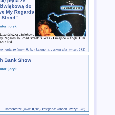
ię płyta ze
dźwiękową do
ive My Regards
 Street"
utor: joryk
yta ze ścieżką dźwiękową
My Regards To Broad Street" Sukces - 1 miejsce w Anglii. Film
rzez kryt
...
komentarze (www:
0
, fb:
) kategoria: dyskografia (wizyt: 672)
th Bank Show
utor: joryk
komentarze (www:
0
, fb:
) kategoria: koncert (wizyt: 378)