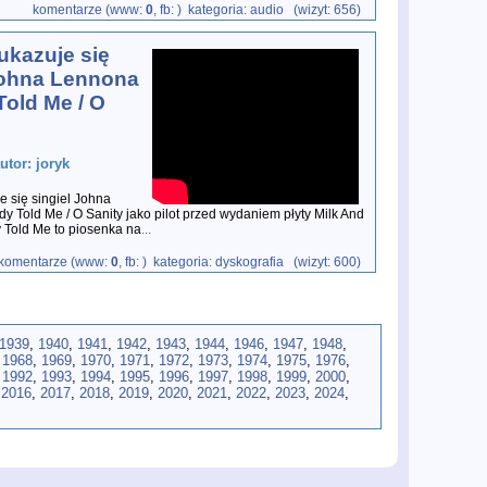
komentarze (www:
0
, fb:
) kategoria: audio (wizyt: 656)
ukazuje się
Johna Lennona
old Me / O
utor: joryk
e się singiel Johna
 Told Me / O Sanity jako pilot przed wydaniem płyty Milk And
Told Me to piosenka na
...
komentarze (www:
0
, fb:
) kategoria: dyskografia (wizyt: 600)
1939
,
1940
,
1941
,
1942
,
1943
,
1944
,
1946
,
1947
,
1948
,
,
1968
,
1969
,
1970
,
1971
,
1972
,
1973
,
1974
,
1975
,
1976
,
,
1992
,
1993
,
1994
,
1995
,
1996
,
1997
,
1998
,
1999
,
2000
,
,
2016
,
2017
,
2018
,
2019
,
2020
,
2021
,
2022
,
2023
,
2024
,