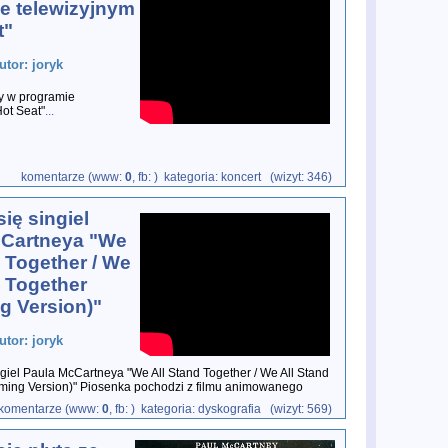
e telewizyjnym
t"
utor: joryk
y w programie
Hot Seat"
...
komentarze (www:
0
, fb:
) kategoria: koncert (wizyt: 346)
ię singiel
cCartneya "We
d Together / We
d Together
 Version)"
utor: joryk
ngiel Paula McCartneya "We All Stand Together / We All Stand
ming Version)" Piosenka pochodzi z filmu animowanego
komentarze (www:
0
, fb:
) kategoria: dyskografia (wizyt: 569)