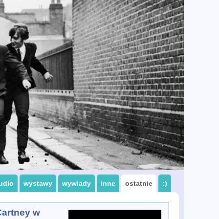
udio
wystawy
wywiady
inne
ostatnie
:)
artney w