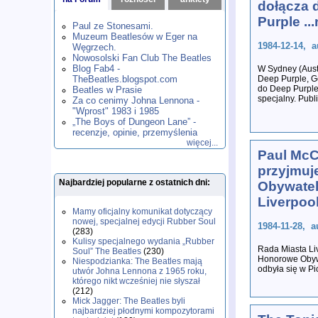
dołącza 
1980
1981
1982
1983
1984
,
,
,
,
,
Purple ..
1985
1986
1987
1988
1989
,
,
,
,
,
Paul ze Stonesami.
1990
1991
1992
1993
1994
,
,
,
,
,
Muzeum Beatlesów w Eger na
1995
1996
1997
1998
1999
,
,
,
,
,
1984-12-14, a
Węgrzech.
2000
2001
2002
2003
2004
,
,
,
,
,
Nowosolski Fan Club The Beatles
2005
2006
2007
2008
2009
,
,
,
,
,
Blog Fab4 -
W Sydney (Austr
2010
2011
2012
2013
2014
TheBeatles.blogspot.com
,
,
,
,
,
Deep Purple, G
do Deep Purple
2015
Beatles w Prasie
2016
2017
2018
2019
,
,
,
,
,
specjalny. Publ
Za co cenimy Johna Lennona -
2020
2021
2022
2023
2024
,
,
,
,
,
"Wprost" 1983 i 1985
2025
2026
,
,
„The Boys of Dungeon Lane” -
recenzje, opinie, przemyślenia
więcej...
Paul McC
przyjmuj
Najbardziej popularne z ostatnich dni:
Obywate
Liverpoo
Mamy oficjalny komunikat dotyczący
nowej, specjalnej edycji Rubber Soul
1984-11-28, a
(283)
Kulisy specjalnego wydania „Rubber
Rada Miasta Li
Soul” The Beatles
(230)
Honorowe Obywa
Niespodzianka: The Beatles mają
odbyła się w Pi
utwór Johna Lennona z 1965 roku,
którego nikt wcześniej nie słyszał
(212)
Mick Jagger: The Beatles byli
najbardziej płodnymi kompozytorami