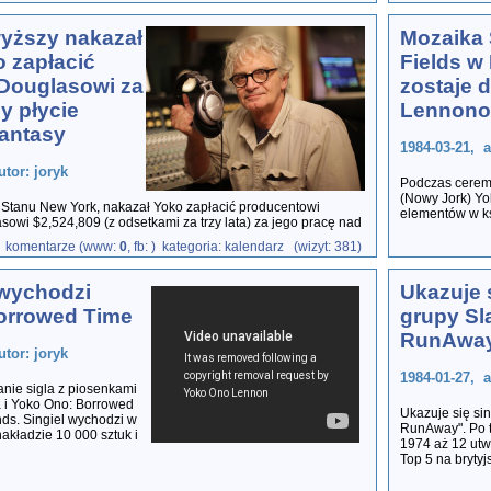
yższy nakazał
Mozaika 
 zapłacić
Fields 
Douglasowi za
zostaje
y płycie
Lennono
antasy
1984-03-21, a
utor: joryk
Podczas ceremo
(Nowy Jork) Yo
Stanu New York, nakazał Yoko zapłacić producentowi
elementów w ks
owi $2,524,809 (z odsetkami za trzy lata) za jego pracę nad
komentarze (www:
0
, fb:
) kategoria: kalendarz (wizyt: 381)
 wychodzi
Ukazuje s
Borrowed Time
grupy Sl
RunAwa
utor: joryk
1984-01-27, a
anie sigla z piosenkami
 i Yoko Ono: Borrowed
Ukazuje się si
nds. Singiel wychodzi w
RunAway". Po t
akładzie 10 000 sztuk i
1974 aż 12 utw
Top 5 na brytyj