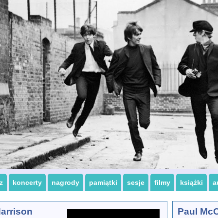
z
koncerty
nagrody
pamiątki
sesje
filmy
książki
a
arrison
Paul McC