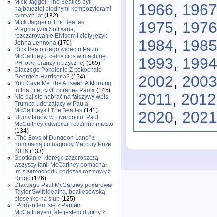
Mick Jagger: The Beatles byli
1966
,
1967
najbardziej płodnymi kompozytorami
tamtych lat
(182)
Mick Jagger o The Beatles:
1975
,
1976
Pragmatyzm Sullivana,
rozczarowanie Elvisem i cięty język
1984
,
1985
Johna Lennona
(170)
Rick Beato i jego wideo o Paulu
McCartneyu: celny cios w machinę
1993
,
1994
PR-ową branży muzycznej
(165)
Dlaczego Pokolenie Z pokochało
2002
,
2003
George'a Harrisona?
(154)
You Gave Me The Answer: A Morning
in the Life, czyli poranek Paula
(145)
2011
,
2012
Nie daj się nabrać na fałszywy wpis
Trumpa uderzający w Paula
McCartneya i The Beatles
(141)
2020
,
2021
Tłumy fanów w Liverpoolu. Paul
McCartney odwiedził rodzinne miasto
(134)
„The Boys of Dungeon Lane” z
nominacją do nagrody Mercury Prize
2026
(133)
Spotkanie, którego zazdroszczą
wszyscy fani. McCartney pomachał
im z samochodu podczas rozmowy z
Ringo
(126)
Dlaczego Paul McCartney podarował
Taylor Swift idealną, beatlesowską
piosenkę na ślub
(125)
„Poróżniłem się z Paulem
McCartneyem, ale jestem dumny z