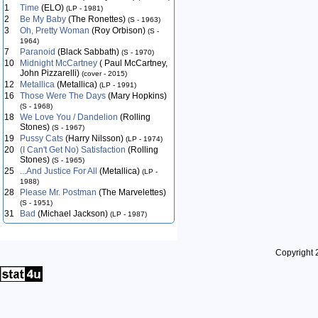
1
Time
(ELO)
(LP - 1981)
2
Be My Baby
(The Ronettes)
(S - 1963)
3
Oh, Pretty Woman
(Roy Orbison)
(S -
1964)
7
Paranoid
(Black Sabbath)
(S - 1970)
10
Midnight McCartney
( Paul McCartney,
John Pizzarelli)
(cover - 2015)
12
Metallica
(Metallica)
(LP - 1991)
16
Those Were The Days
(Mary Hopkins)
(S - 1968)
18
We Love You / Dandelion
(Rolling
Stones)
(S - 1967)
19
Pussy Cats
(Harry Nilsson)
(LP - 1974)
20
(I Can't Get No) Satisfaction
(Rolling
Stones)
(S - 1965)
25
...And Justice For All
(Metallica)
(LP -
1988)
28
Please Mr. Postman
(The Marvelettes)
(S - 1951)
31
Bad
(Michael Jackson)
(LP - 1987)
Copyright 