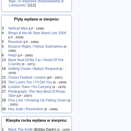
tego, co wspólnie zbudowaliśmy w
Liverpoolu”
(112)
Plyty wydane w sierpniu:
3
Vertical Man
(LP - 1998)
4
Ringo & His All Starr Band Live 2006
(LP - 2008)
5
Revolver
(LP - 1966)
5
Eleanor Rigby / Yellow Submarine
(S -
1966)
6
Help!
(LP - 1965)
13
Back Seat Of My Car / Heart Of The
Country
(S - 1971)
16
Getting Closer / Baby's Request
(S -
1979)
21
iTunes Festival: London
(EP - 2007)
23
She Loves You / I`ll Get You
(S - 1963)
26
London Town / I'm Carrying
(S - 1978)
27
Photograph: The Very Best Of Ringo
Starr
(LP - 2007)
29
Fine Line / Growing Up Falling Down
(S
- 2005)
30
Hey Jude / Revolution
(S - 1968)
Klasyka rocka wydana w sierpniu:
1
Mack The Knife
(Bobby Darin)
(S - 1959)