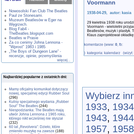
Voormann
1980
1981
1982
1983
1984
,
,
,
,
,
1985
1986
1987
1988
1989
,
,
,
,
,
Nowosolski Fan Club The Beatles
1938-04-29, autor: kasia
1990
1991
1992
1993
1994
,
,
,
,
,
Paul ze Stonesami.
1995
1996
1997
1998
1999
,
,
,
,
,
Muzeum Beatlesów w Eger na
29 kwietnia 1938 roku urodzi
2000
2001
2002
2003
2004
,
,
,
,
,
Węgrzech.
Voormann - wieloletni przyjac
2005
2006
2007
2008
2009
,
,
,
,
,
Blog Fab4 -
Beatlesów, muzyk i plastyk. 
2010
2011
2012
2013
2014
TheBeatles.blogspot.com
,
,
,
,
,
Klaus zaprojektował okładkę
2015
Beatles w Prasie
2016
2017
2018
2019
,
,
,
,
,
Za co cenimy Johna Lennona -
2020
2021
2022
2023
2024
,
,
,
,
,
komentarze (www:
0
, fb:
"Wprost" 1983 i 1985
2025
2026
,
,
„The Boys of Dungeon Lane” -
) kategoria: kalendarz (wizyt
recenzje, opinie, przemyślenia
więcej...
Najbardziej popularne z ostatnich dni:
Mamy oficjalny komunikat dotyczący
Wybierz in
nowej, specjalnej edycji Rubber Soul
(296)
Kulisy specjalnego wydania „Rubber
1933
,
1934
Soul” The Beatles
(244)
Niespodzianka: The Beatles mają
utwór Johna Lennona z 1965 roku,
1943
,
1944
którego nikt wcześniej nie słyszał
(232)
1957
,
1958
60 lat „Revolvera”: Dzieło, które
zmieniło muzykę na zawsze
(188)