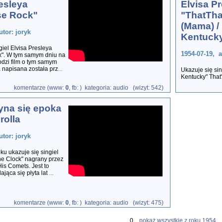
esleya
Elvisa P
se Rock"
"ThatThat
(Mama) /
utor: joryk
Kentuck
giel Elvisa Presleya
1954-07-19, a
k". W tym samym dniu na
odzi film o tym samym
a napisana została prz
...
Ukazuje się sin
Kentucky" That'
komentarze (www:
0
, fb:
) kategoria: audio (wizyt: 542)
na się epoka
rolla
utor: joryk
u ukazuje się singiel
he Clock" nagrany przez
His Comets. Jest to
ająca się płyta lat
...
komentarze (www:
0
, fb:
) kategoria: audio (wizyt: 475)
0 ...
pokaż wszystkie z roku 1954