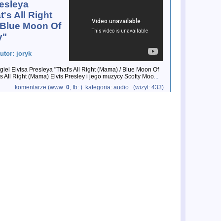
resleya
's All Right
 Blue Moon Of
y"
utor: joryk
giel Elvisa Presleya "That's All Right (Mama) / Blue Moon Of
s All Right (Mama) Elvis Presley i jego muzycy Scotty Moo
...
komentarze (www:
0
, fb:
) kategoria: audio (wizyt: 433)