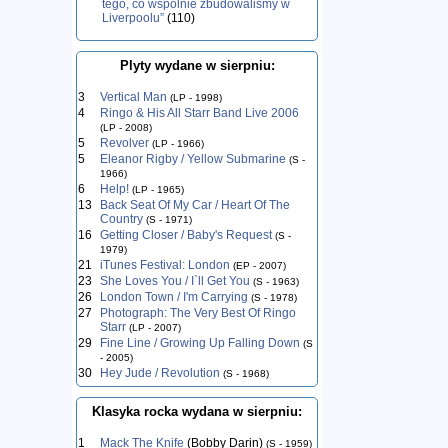
tego, co wspólnie zbudowaliśmy w
Liverpoolu”
(110)
Plyty wydane w sierpniu:
3
Vertical Man
(LP - 1998)
4
Ringo & His All Starr Band Live 2006
(LP - 2008)
5
Revolver
(LP - 1966)
5
Eleanor Rigby / Yellow Submarine
(S -
1966)
6
Help!
(LP - 1965)
13
Back Seat Of My Car / Heart Of The
Country
(S - 1971)
16
Getting Closer / Baby's Request
(S -
1979)
21
iTunes Festival: London
(EP - 2007)
23
She Loves You / I`ll Get You
(S - 1963)
26
London Town / I'm Carrying
(S - 1978)
27
Photograph: The Very Best Of Ringo
Starr
(LP - 2007)
29
Fine Line / Growing Up Falling Down
(S
- 2005)
30
Hey Jude / Revolution
(S - 1968)
Klasyka rocka wydana w sierpniu:
1
Mack The Knife
(Bobby Darin)
(S - 1959)