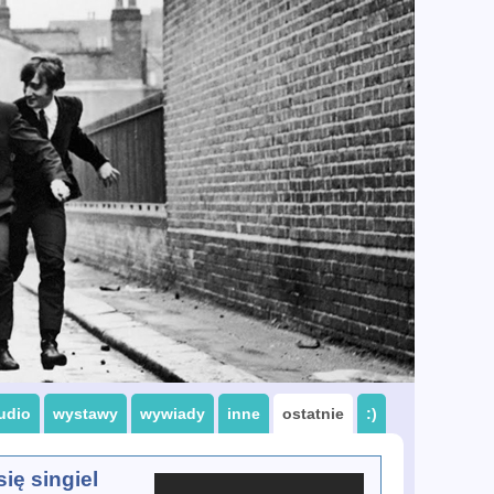
udio
wystawy
wywiady
inne
ostatnie
:)
ię singiel