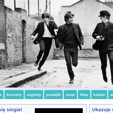
z
koncerty
nagrody
pamiątki
sesje
filmy
książki
a
ię singiel
Ukazuje s