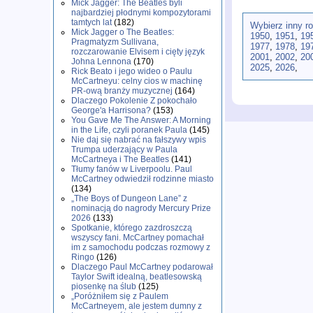
Mick Jagger: The Beatles byli
najbardziej płodnymi kompozytorami
tamtych lat
(182)
Wybierz inny r
Mick Jagger o The Beatles:
1950
,
1951
,
19
Pragmatyzm Sullivana,
1977
,
1978
,
19
rozczarowanie Elvisem i cięty język
2001
,
2002
,
20
Johna Lennona
(170)
2025
,
2026
,
Rick Beato i jego wideo o Paulu
McCartneyu: celny cios w machinę
PR-ową branży muzycznej
(164)
Dlaczego Pokolenie Z pokochało
George'a Harrisona?
(153)
You Gave Me The Answer: A Morning
in the Life, czyli poranek Paula
(145)
Nie daj się nabrać na fałszywy wpis
Trumpa uderzający w Paula
McCartneya i The Beatles
(141)
Tłumy fanów w Liverpoolu. Paul
McCartney odwiedził rodzinne miasto
(134)
„The Boys of Dungeon Lane” z
nominacją do nagrody Mercury Prize
2026
(133)
Spotkanie, którego zazdroszczą
wszyscy fani. McCartney pomachał
im z samochodu podczas rozmowy z
Ringo
(126)
Dlaczego Paul McCartney podarował
Taylor Swift idealną, beatlesowską
piosenkę na ślub
(125)
„Poróżniłem się z Paulem
McCartneyem, ale jestem dumny z