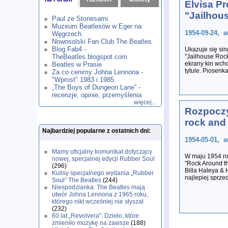
Elvisa Pr
1980
1981
1982
1983
1984
,
,
,
,
,
"Jailhou
1985
1986
1987
1988
1989
,
,
,
,
,
Paul ze Stonesami.
1990
1991
1992
1993
1994
,
,
,
,
,
Muzeum Beatlesów w Eger na
1995
1996
1997
1998
1999
,
,
,
,
,
1954-09-24, a
Węgrzech.
2000
2001
2002
2003
2004
,
,
,
,
,
Nowosolski Fan Club The Beatles
2005
2006
2007
2008
2009
,
,
,
,
,
Blog Fab4 -
Ukazuje się sin
2010
2011
2012
2013
2014
TheBeatles.blogspot.com
,
,
,
,
,
"Jailhouse Roc
ekrany kin wch
2015
Beatles w Prasie
2016
2017
2018
2019
,
,
,
,
,
tytule. Piosenk
Za co cenimy Johna Lennona -
2020
2021
2022
2023
2024
,
,
,
,
,
"Wprost" 1983 i 1985
2025
2026
,
,
„The Boys of Dungeon Lane” -
recenzje, opinie, przemyślenia
więcej...
Rozpoczy
rock and 
Najbardziej popularne z ostatnich dni:
1954-05-01, a
Mamy oficjalny komunikat dotyczący
W maju 1954 rok
nowej, specjalnej edycji Rubber Soul
"Rock Around t
(296)
Billa Haleya & 
Kulisy specjalnego wydania „Rubber
najlepiej sprzed
Soul” The Beatles
(244)
Niespodzianka: The Beatles mają
utwór Johna Lennona z 1965 roku,
którego nikt wcześniej nie słyszał
(232)
60 lat „Revolvera”: Dzieło, które
zmieniło muzykę na zawsze
(188)