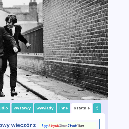
udio
wystawy
wywiady
inne
ostatnie
:)
owy wieczór z