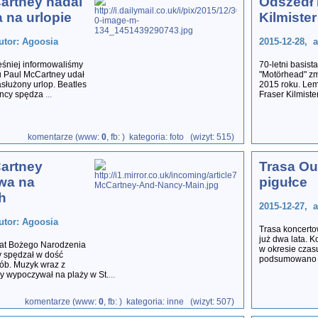
artney nadal
Odszedł
 na urlopie
Kilmister
utor: Agoosia
2015-12-28, 
eśniej informowaliśmy
70-letni basist
u Paul McCartney udał
"Motörhead" zm
zasłużony urlop. Beatles
2015 roku. Lem
ancy spędza
...
Fraser Kilmiste
komentarze (www:
0
, fb:
) kategoria: foto (wizyt: 515)
artney
Trasa Ou
wa na
pigułce
h
2015-12-27, 
utor: Agoosia
Trasa koncerto
już dwa lata. K
iat Bożego Narodzenia
w okresie czas
 spędzał w dość
podsumowano w
ób. Muzyk wraz z
 wypoczywał na plaży w St.
...
komentarze (www:
0
, fb:
) kategoria: inne (wizyt: 507)