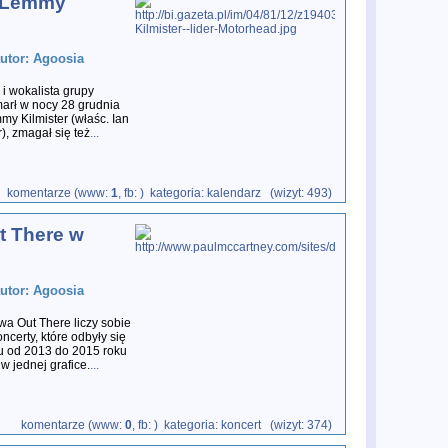
 Lemmy
autor: Agoosia
a i wokalista grupy
arł w nocy 28 grudnia
my Kilmister (właśc. Ian
r), zmagał się też
...
komentarze (www:
1
, fb:
) kategoria: kalendarz (wizyt: 493)
t There w
autor: Agoosia
wa Out There liczy sobie
oncerty, które odbyły się
u od 2013 do 2015 roku
 jednej grafice.
...
komentarze (www:
0
, fb:
) kategoria: koncert (wizyt: 374)