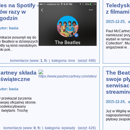
es na Spotify -
Teledysk
nów razy w
z filmam
 godzin
2015-12-25, 
utor: kasia
Paul McCartney 
namieszać przy
nikarze posunęli się do
wydań w ramach
e Beatlesi w dzisiejszych
Collection". Mu
ify są kimś nieistotnym.
angażował w
...
yki pok
...
komentarze (www:
1
, fb:
) kategoria: inne (wizyt: 498)
artney składa
The Beat
 świąteczne
swoje pł
serwisa
utor: kasia
streami
 przekazał życzenia
2015-12-24, a
ojej oficjalnej stronie.
 podekscytowany
świętami. Trochę
Już w Wigilię w
najpopularniej
płytowy zespoł
komentarze (www:
0
, fb:
) kategoria: wywiady (wizyt: 426)