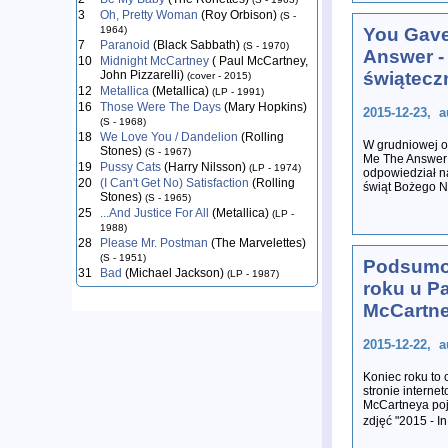
3
Oh, Pretty Woman
(Roy Orbison)
(S -
1964)
You Gav
7
Paranoid
(Black Sabbath)
(S - 1970)
Answer -
10
Midnight McCartney
( Paul McCartney,
John Pizzarelli)
świątecz
(cover - 2015)
12
Metallica
(Metallica)
(LP - 1991)
16
Those Were The Days
(Mary Hopkins)
2015-12-23, a
(S - 1968)
18
We Love You / Dandelion
(Rolling
W grudniowej o
Stones)
(S - 1967)
Me The Answer
19
Pussy Cats
(Harry Nilsson)
(LP - 1974)
odpowiedział n
20
(I Can't Get No) Satisfaction
(Rolling
świąt Bożego N
Stones)
(S - 1965)
25
...And Justice For All
(Metallica)
(LP -
1988)
28
Please Mr. Postman
(The Marvelettes)
(S - 1951)
Podsumo
31
Bad
(Michael Jackson)
(LP - 1987)
roku u P
McCartn
2015-12-22, a
Koniec roku to
stronie interne
McCartneya poj
zdjęć "2015 - 