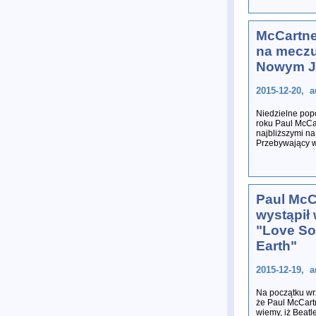
McCartne
na meczu
Nowym J
2015-12-20, a
Niedzielne pop
roku Paul McCa
najbliższymi n
Przebywający 
Paul McC
wystąpił
"Love So
Earth"
2015-12-19, a
Na początku wr
że Paul McCart
wiemy, iż Beatle