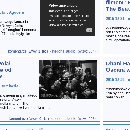
filmem "
The Beat
utor: Agoosia
2015-12-31, 
trowego koncertu na
w Nowym Jorku
W czwartkowy 
ięki "Imagine" Lennona.
roku na anteni
27-letnia brytyjska
można obejrzeć
filmu opowiada
komentarze (www:
1
, fb:
) kategoria: audio (wizyt: 584)
olał
Dhani Ha
w od
Oscara w
w
2015-12-29, 
utor: kasia
Amerykańska A
Syn byłego Beat
ia wspominają zmarłego
nominowan
...
istera. Muzyk
wielkim fanem The
ł ich koncert w liverpoolskim The
...
komentarze (www:
0
, fb:
) kategoria: book (wizyt: 698)