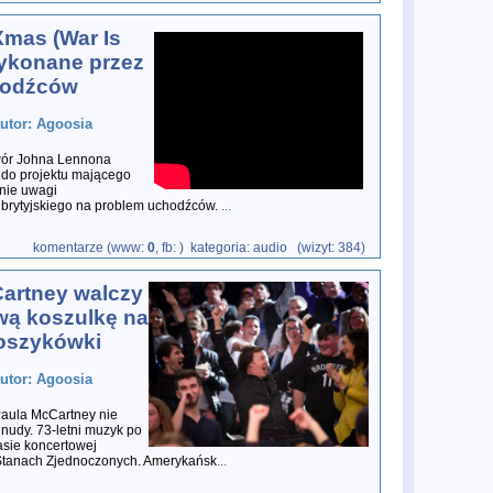
mas (War Is
ykonane przez
hodźców
autor: Agoosia
wór Johna Lennona
 do projektu mającego
nie uwagi
brytyjskiego na problem uchodźców.
...
komentarze (www:
0
, fb:
) kategoria: audio (wizyt: 384)
artney walczy
wą koszulkę na
oszykówki
autor: Agoosia
Paula McCartney nie
nudy. 73-letni muzyk po
asie koncertowej
tanach Zjednoczonych. Amerykańsk
...