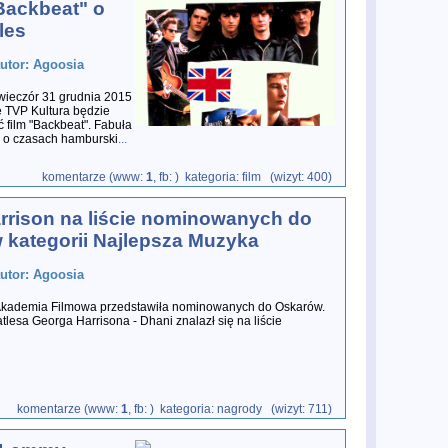
Backbeat" o
les
autor: Agoosia
wieczór 31 grudnia 2015
e TVP Kultura będzie
 film "Backbeat". Fabuła
 o czasach hamburski
...
komentarze (www:
1
, fb:
) kategoria: film (wizyt: 400)
rrison na liście nominowanych do
 kategorii Najlepsza Muzyka
autor: Agoosia
kademia Filmowa przedstawiła nominowanych do Oskarów.
lesa Georga Harrisona - Dhani znalazł się na liście
komentarze (www:
1
, fb:
) kategoria: nagrody (wizyt: 711)