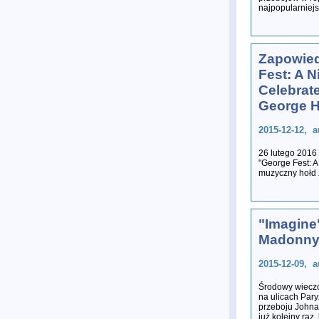
najpopularniej
Zapowie
Fest: A N
Celebrat
George H
2015-12-12, a
26 lutego 2016
"George Fest: A
muzyczny hołd 
"Imagine
Madonn
2015-12-09, a
Środowy wieczó
na ulicach Pary
przeboju Johna
już kolejny raz