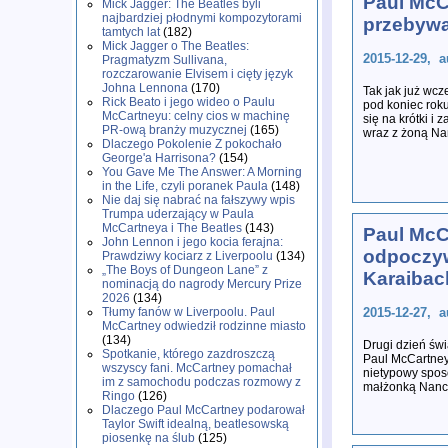
Paul McC
Mick Jagger: The Beatles byli
najbardziej płodnymi kompozytorami
przebywa
tamtych lat
(182)
Mick Jagger o The Beatles:
2015-12-29, a
Pragmatyzm Sullivana,
rozczarowanie Elvisem i cięty język
Johna Lennona
(170)
Tak jak już wcz
Rick Beato i jego wideo o Paulu
pod koniec rok
McCartneyu: celny cios w machinę
się na krótki i 
PR-ową branży muzycznej
(165)
wraz z żoną N
Dlaczego Pokolenie Z pokochało
George'a Harrisona?
(154)
You Gave Me The Answer: A Morning
in the Life, czyli poranek Paula
(148)
Nie daj się nabrać na fałszywy wpis
Trumpa uderzający w Paula
McCartneya i The Beatles
(143)
Paul McC
John Lennon i jego kocia ferajna:
odpoczy
Prawdziwy kociarz z Liverpoolu
(134)
„The Boys of Dungeon Lane” z
Karaibac
nominacją do nagrody Mercury Prize
2026
(134)
Tłumy fanów w Liverpoolu. Paul
2015-12-27, a
McCartney odwiedził rodzinne miasto
(134)
Drugi dzień św
Spotkanie, którego zazdroszczą
Paul McCartney
wszyscy fani. McCartney pomachał
nietypowy spos
im z samochodu podczas rozmowy z
małżonką Nancy
Ringo
(126)
Dlaczego Paul McCartney podarował
Taylor Swift idealną, beatlesowską
piosenkę na ślub
(125)