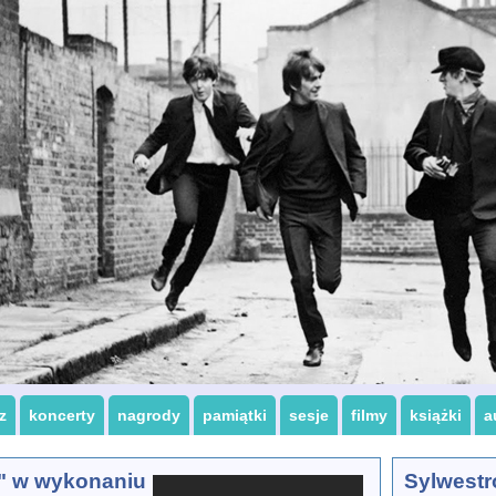
z
koncerty
nagrody
pamiątki
sesje
filmy
książki
a
" w wykonaniu
Sylwestr