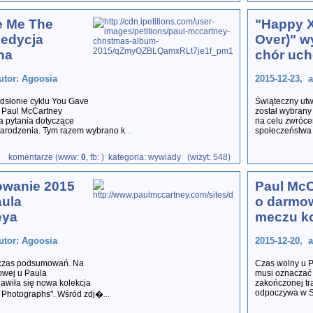
e Me The
"Happy X
 edycja
Over)" w
na
chór uc
utor: Agoosia
2015-12-23, 
dsłonie cyklu You Gave
Świąteczny ut
 Paul McCartney
został wybrany
a pytania dotyczące
na celu zwróce
arodzenia. Tym razem wybrano k
...
społeczeństwa 
komentarze (www:
0
, fb:
) kategoria: wywiady (wizyt: 548)
wanie 2015
Paul McC
aula
o darmo
eya
meczu k
utor: Agoosia
2015-12-20, 
 czas podsumowań. Na
Czas wolny u 
towej u Paula
musi oznaczać 
awiła się nowa kolekcja
zakończonej tr
odpoczywa w S
In Photographs". Wśród zdj�
...