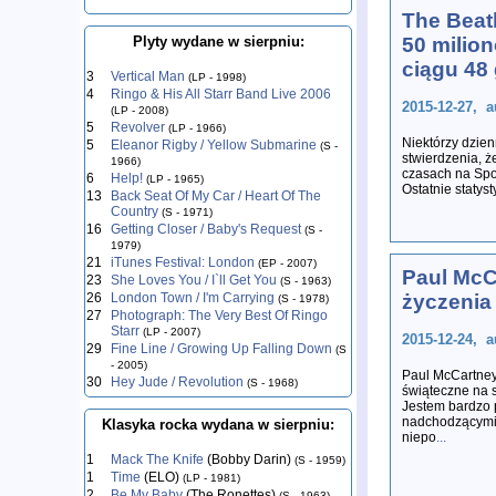
The Beatl
Plyty wydane w sierpniu:
50 milio
ciągu 48
3
Vertical Man
(LP - 1998)
4
Ringo & His All Starr Band Live 2006
2015-12-27, a
(LP - 2008)
5
Revolver
(LP - 1966)
Niektórzy dzien
5
Eleanor Rigby / Yellow Submarine
(S -
stwierdzenia, ż
1966)
czasach na Spot
6
Help!
(LP - 1965)
Ostatnie statyst
13
Back Seat Of My Car / Heart Of The
Country
(S - 1971)
16
Getting Closer / Baby's Request
(S -
1979)
21
iTunes Festival: London
(EP - 2007)
Paul McC
23
She Loves You / I`ll Get You
(S - 1963)
26
London Town / I'm Carrying
życzenia
(S - 1978)
27
Photograph: The Very Best Of Ringo
Starr
(LP - 2007)
2015-12-24, a
29
Fine Line / Growing Up Falling Down
(S
- 2005)
Paul McCartney
30
Hey Jude / Revolution
(S - 1968)
świąteczne na sw
Jestem bardzo
nadchodzącymi 
Klasyka rocka wydana w sierpniu:
niepo
...
1
Mack The Knife
(Bobby Darin)
(S - 1959)
1
Time
(ELO)
(LP - 1981)
2
Be My Baby
(The Ronettes)
(S - 1963)