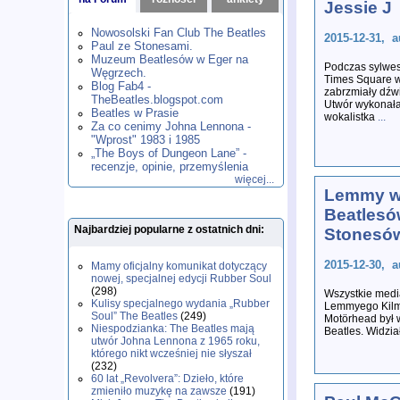
Jessie J
1980
1981
1982
1983
1984
,
,
,
,
,
1985
1986
1987
1988
1989
,
,
,
,
,
Nowosolski Fan Club The Beatles
2015-12-31, a
1990
1991
1992
1993
1994
,
,
,
,
,
Paul ze Stonesami.
1995
1996
1997
1998
1999
,
,
,
,
,
Muzeum Beatlesów w Eger na
Podczas sylwes
2000
2001
2002
2003
2004
,
,
,
,
,
Węgrzech.
Times Square 
2005
2006
2007
2008
2009
,
,
,
,
,
Blog Fab4 -
zabrzmiały dźw
2010
2011
2012
2013
2014
TheBeatles.blogspot.com
,
,
,
,
,
Utwór wykonała 
2015
Beatles w Prasie
2016
2017
2018
2019
,
,
,
,
,
wokalistka
...
Za co cenimy Johna Lennona -
2020
2021
2022
2023
2024
,
,
,
,
,
"Wprost" 1983 i 1985
2025
2026
,
,
„The Boys of Dungeon Lane” -
recenzje, opinie, przemyślenia
więcej...
Lemmy w
Beatlesó
Najbardziej popularne z ostatnich dni:
Stonesó
2015-12-30, a
Mamy oficjalny komunikat dotyczący
nowej, specjalnej edycji Rubber Soul
(298)
Wszystkie med
Kulisy specjalnego wydania „Rubber
Lemmyego Kilm
Soul” The Beatles
(249)
Motörhead był 
Niespodzianka: The Beatles mają
Beatles. Widzia
utwór Johna Lennona z 1965 roku,
którego nikt wcześniej nie słyszał
(232)
60 lat „Revolvera”: Dzieło, które
zmieniło muzykę na zawsze
(191)