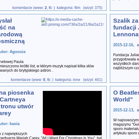
komentarze (www:
2
, fb:
) kategoria: film (wizyt: 375)
słał
Szalik z
ść na
fundacji 
arodową
Lennona
osmiczną
2015-12-16, 
utor: Agoosia
Fundacja Juli
przygotowała w
rnetowej Paula
wszystkich dar
eszczono krótki list, w którym muzyk napisał kilka słów
najbliższym cz
wanych do brytyjskiego astron
...
komentarze (www:
0
, fb:
) kategoria: inne (wizyt: 461)
na piosenka
O Beatle
Cartneya
World"
z tronu utwór
2015-12-13, 
arey
W najnowszym
utor: kasia
magazynu "Guit
sporo materiału
artykułu sporo 
n z największych
ertuarze Mariah Carey, "All I Want For Christmas Is You", był