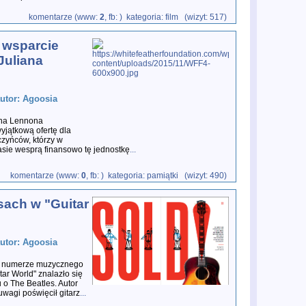
komentarze (www:
2
, fb:
) kategoria: film (wizyt: 517)
a wsparcie
Juliana
autor: Agoosia
ana Lennona
yjątkową ofertę dla
czyńców, którzy w
asie wesprą finansowo tę jednostkę
...
komentarze (www:
0
, fb:
) kategoria: pamiątki (wizyt: 490)
sach w "Guitar
autor: Agoosia
 numerze muzycznego
ar World" znalazło się
 o The Beatles. Autor
uwagi poświęcił gitarz
...