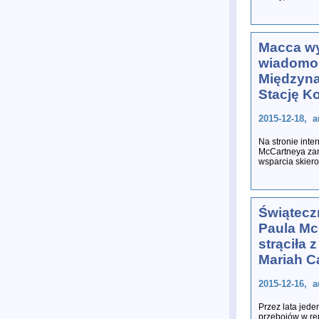
Macca wy
wiadomo
Międzyn
Stację K
2015-12-18, a
Na stronie inte
McCartneya zami
wsparcia skiero
Świątecz
Paula Mc
strąciła 
Mariah C
2015-12-16, a
Przez lata jede
przebojów w rep