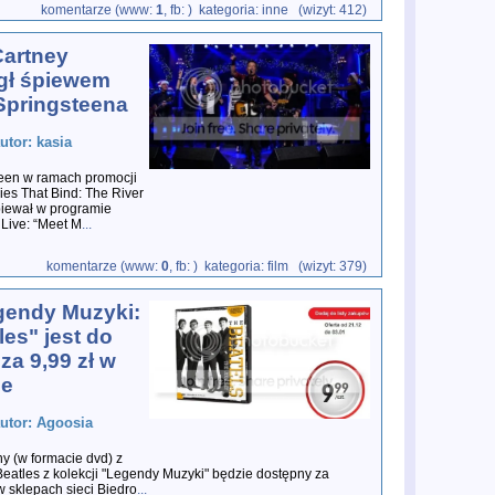
komentarze (www:
1
, fb:
) kategoria: inne (wizyt: 412)
artney
ł śpiewem
Springsteena
utor: kasia
een w ramach promocji
ies That Bind: The River
piewał w programie
 Live: “Meet M
...
komentarze (www:
0
, fb:
) kategoria: film (wizyt: 379)
gendy Muzyki:
les" jest do
za 9,99 zł w
ce
autor: Agoosia
ny (w formacie dvd) z
Beatles z kolekcji "Legendy Muzyki" będzie dostępny za
w sklepach sieci Biedro
...