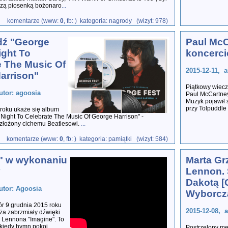
szą piosenką bożonaro
...
komentarze (www:
0
, fb:
) kategoria: nagrody (wizyt: 978)
dź "George
Paul McC
ight To
koncerci
e The Music Of
2015-12-11, a
arrison"
Piątkowy wiecz
utor: agoosia
Paul McCartney
Muzyk pojawił s
przy Tolpuddle 
 roku ukaże się album
 Night To Celebrate The Music Of George Harrison" -
złożony cichemu Beatlesowi.
...
komentarze (www:
0
, fb:
) kategoria: pamiątki (wizyt: 584)
" w wykonaniu
Marta Gr
y
Lennon. 
Dakotą [
utor: Agoosia
Wyborcz
r 9 grudnia 2015 roku
2015-12-08, a
ża zabrzmiały dźwięki
 Lennona "Imagine". To
, kiedy hymn pokoj
...
Postrzelony męż