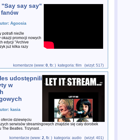
 "Say say say"
i fanów
autor: Agoosia
potrafi nieźle
 okazji promocji nowych
 edycji "Archive
zyk już kilka razy
komentarze (www:
0
, fb:
) kategoria: film (wizyt: 517)
les udostępnili
yty w
ch
ngowych
utor: kasia
 ofercie dziewięciu
szych serwisów streamingowych znajdzie się cały dorobek
u The Beatles. Trzynast
...
komentarze (www:
2
, fb:
) kategoria: audio (wizyt: 401)