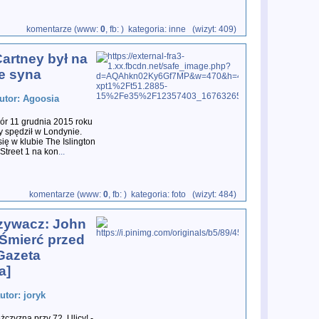
komentarze (www:
0
, fb:
) kategoria: inne (wizyt: 409)
artney był na
e syna
utor: Agoosia
ór 11 grudnia 2015 roku
 spędził w Londynie.
ię w klubie The Islington
Street 1 na kon
...
komentarze (www:
0
, fb:
) kategoria: foto (wizyt: 484)
zywacz: John
Śmierć przed
Gazeta
a]
utor: joryk
czyzna przy 72. Ulicy! -