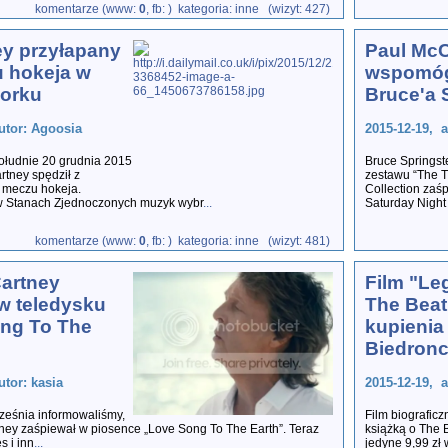
komentarze (www:
0
, fb:
) kategoria: inne (wizyt: 427)
y przyłapany
Paul McC
 hokeja w
wspomóg
orku
Bruce'a 
utor: Agoosia
2015-12-19, a
ołudnie 20 grudnia 2015
Bruce Springst
rtney spędził z
zestawu “The T
a meczu hokeja.
Collection zaś
w Stanach Zjednoczonych muzyk wybr
...
Saturday Night
komentarze (www:
0
, fb:
) kategoria: inne (wizyt: 481)
artney
Film "Le
 w teledysku
The Beat
ng To The
kupienia 
Biedron
utor: kasia
2015-12-19, 
ześnia informowaliśmy,
Film biograficz
ney zaśpiewał w piosence „Love Song To The Earth”. Teraz
książką o The 
s i inn
...
jedyne 9,99 zł 