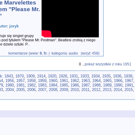
e Marvelettes
em "Please Mr.
"
utor: joryk
je się singiel grupy
 pod tytułem "Please Mr. Postman". Beatlesi zrobią z niego
 dzieło sztuki. P
...
komentarze (www:
0
, fb:
) kategoria: audio (wizyt: 458)
0 ...
pokaż wszystkie z roku 1951
ok:
1843
,
1870
,
1909
,
1914
,
1920
,
1926
,
1931
,
1933
,
1934
,
1935
,
1936
,
1938
,
54
,
1956
,
1957
,
1958
,
1959
,
1960
,
1961
,
1962
,
1963
,
1964
,
1965
,
1966
,
1967
79
,
1980
,
1981
,
1982
,
1983
,
1984
,
1985
,
1986
,
1987
,
1988
,
1989
,
1990
,
1991
03
,
2004
,
2005
,
2006
,
2007
,
2008
,
2009
,
2010
,
2011
,
2012
,
2013
,
2014
,
2015