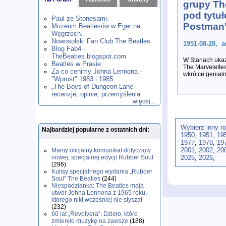
grupy Th
1980
1981
1982
1983
1984
,
,
,
,
,
pod tytuł
1985
1986
1987
1988
1989
,
,
,
,
,
Paul ze Stonesami.
1990
1991
1992
1993
1994
,
,
,
,
,
Postman
Muzeum Beatlesów w Eger na
1995
1996
1997
1998
1999
,
,
,
,
,
Węgrzech.
2000
2001
2002
2003
2004
,
,
,
,
,
Nowosolski Fan Club The Beatles
1951-08-28, a
2005
2006
2007
2008
2009
,
,
,
,
,
Blog Fab4 -
2010
2011
2012
2013
2014
TheBeatles.blogspot.com
,
,
,
,
,
W Stanach ukazu
2015
Beatles w Prasie
2016
2017
2018
2019
,
,
,
,
,
The Marvelettes
Za co cenimy Johna Lennona -
2020
2021
2022
2023
2024
,
,
,
,
,
wkrótce genialne
"Wprost" 1983 i 1985
2025
2026
,
,
„The Boys of Dungeon Lane” -
recenzje, opinie, przemyślenia
więcej...
Wybierz inny r
Najbardziej popularne z ostatnich dni:
1950
,
1951
,
19
1977
,
1978
,
19
2001
,
2002
,
20
Mamy oficjalny komunikat dotyczący
nowej, specjalnej edycji Rubber Soul
2025
,
2026
,
(296)
Kulisy specjalnego wydania „Rubber
Soul” The Beatles
(244)
Niespodzianka: The Beatles mają
utwór Johna Lennona z 1965 roku,
którego nikt wcześniej nie słyszał
(232)
60 lat „Revolvera”: Dzieło, które
zmieniło muzykę na zawsze
(188)