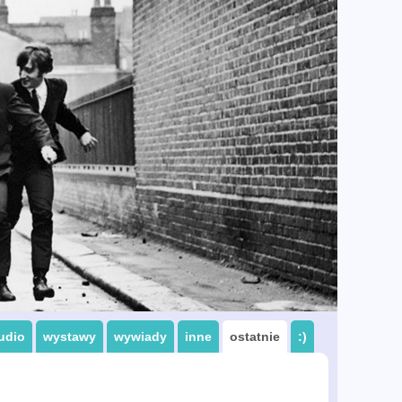
udio
wystawy
wywiady
inne
ostatnie
:)