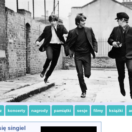
z
koncerty
nagrody
pamiątki
sesje
filmy
książki
a
ię singiel