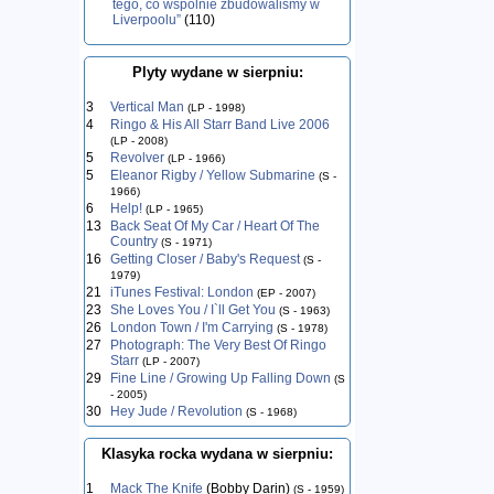
tego, co wspólnie zbudowaliśmy w
Liverpoolu”
(110)
Plyty wydane w sierpniu:
3
Vertical Man
(LP - 1998)
4
Ringo & His All Starr Band Live 2006
(LP - 2008)
5
Revolver
(LP - 1966)
5
Eleanor Rigby / Yellow Submarine
(S -
1966)
6
Help!
(LP - 1965)
13
Back Seat Of My Car / Heart Of The
Country
(S - 1971)
16
Getting Closer / Baby's Request
(S -
1979)
21
iTunes Festival: London
(EP - 2007)
23
She Loves You / I`ll Get You
(S - 1963)
26
London Town / I'm Carrying
(S - 1978)
27
Photograph: The Very Best Of Ringo
Starr
(LP - 2007)
29
Fine Line / Growing Up Falling Down
(S
- 2005)
30
Hey Jude / Revolution
(S - 1968)
Klasyka rocka wydana w sierpniu:
1
Mack The Knife
(Bobby Darin)
(S - 1959)