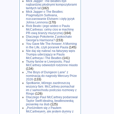
Mick Jagger: The Beatles byli
najbardziej płodnymi kompozytorami
tamtych lat
(182)
Mick Jagger o The Beatles:
Pragmatyzm Sullivana,
rozczarowanie Elvisem i cięty język
Johna Lennona
(170)
Rick Beato i jego wideo o Paulu
McCartneyu: celny cios w machinę
PR-ową branży muzycznej
(164)
Dlaczego Pokolenie Z pokochało
George'a Harrisona?
(153)
You Gave Me The Answer: A Morning
in the Life, czyli poranek Paula
(145)
Nie daj się nabrać na fałszywy wpis
Trumpa uderzający w Paula
McCartneya i The Beatles
(141)
Tłumy fanów w Liverpoolu. Paul
McCartney odwiedził rodzinne miasto
(134)
„The Boys of Dungeon Lane” z
nominacją do nagrody Mercury Prize
2026
(133)
Spotkanie, którego zazdroszczą
wszyscy fani. McCartney pomachał
im z samochodu podczas rozmowy z
Ringo
(126)
Dlaczego Paul McCartney podarował
Taylor Swift idealną, beatlesowską
piosenkę na ślub
(125)
„Poróżniłem się z Paulem
McCartneyem, ale jestem dumny z