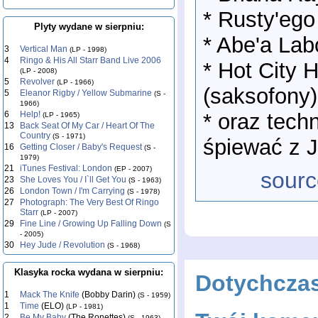
* Rusty'ego
Plyty wydane w sierpniu:
* Abe'a Labo
3
Vertical Man
(LP - 1998)
4
Ringo & His All Starr Band Live 2006
* Hot City 
(LP - 2008)
5
Revolver
(LP - 1966)
(saksofony)
5
Eleanor Rigby / Yellow Submarine
(S -
1966)
* oraz tech
6
Help!
(LP - 1965)
13
Back Seat Of My Car / Heart Of The
Country
(S - 1971)
śpiewać z 
16
Getting Closer / Baby's Request
(S -
1979)
21
iTunes Festival: London
(EP - 2007)
sourc
23
She Loves You / I`ll Get You
(S - 1963)
26
London Town / I'm Carrying
(S - 1978)
27
Photograph: The Very Best Of Ringo
Starr
(LP - 2007)
29
Fine Line / Growing Up Falling Down
(S
- 2005)
30
Hey Jude / Revolution
(S - 1968)
Klasyka rocka wydana w sierpniu:
Dotychcza
1
Mack The Knife
(Bobby Darin)
(S - 1959)
1
Time
(ELO)
(LP - 1981)
2
Be My Baby
(The Ronettes)
(S - 1963)