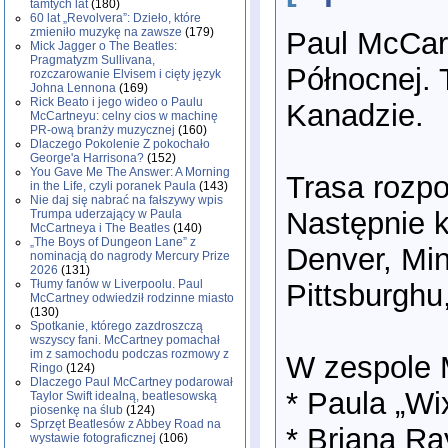
tamtych lat
(180)
60 lat „Revolvera”: Dzieło, które
zmieniło muzykę na zawsze
(179)
Paul McCar
Mick Jagger o The Beatles:
Pragmatyzm Sullivana,
Północnej. 
rozczarowanie Elvisem i cięty język
Johna Lennona
(169)
Rick Beato i jego wideo o Paulu
Kanadzie.
McCartneyu: celny cios w machinę
PR-ową branży muzycznej
(160)
Dlaczego Pokolenie Z pokochało
George'a Harrisona?
(152)
You Gave Me The Answer: A Morning
Trasa rozpo
in the Life, czyli poranek Paula
(143)
Nie daj się nabrać na fałszywy wpis
Następnie k
Trumpa uderzający w Paula
McCartneya i The Beatles
(140)
„The Boys of Dungeon Lane” z
Denver, Min
nominacją do nagrody Mercury Prize
2026
(131)
Tłumy fanów w Liverpoolu. Paul
Pittsburghu
McCartney odwiedził rodzinne miasto
(130)
Spotkanie, którego zazdroszczą
wszyscy fani. McCartney pomachał
im z samochodu podczas rozmowy z
W zespole 
Ringo
(124)
Dlaczego Paul McCartney podarował
* Paula „Wi
Taylor Swift idealną, beatlesowską
piosenkę na ślub
(124)
Sprzęt Beatlesów z Abbey Road na
* Briana Ra
wystawie fotograficznej
(106)