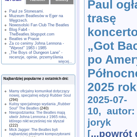
Paul ogł
1980
1981
1982
1983
1984
,
,
,
,
,
1985
1986
1987
1988
1989
,
,
,
,
,
Paul ze Stonesami.
trasę
1990
1991
1992
1993
1994
,
,
,
,
,
Muzeum Beatlesów w Eger na
1995
1996
1997
1998
1999
,
,
,
,
,
Węgrzech.
2000
2001
2002
2003
2004
,
,
,
,
,
Nowosolski Fan Club The Beatles
koncert
2005
2006
2007
2008
2009
,
,
,
,
,
Blog Fab4 -
2010
2011
2012
2013
2014
TheBeatles.blogspot.com
,
,
,
,
,
2015
Beatles w Prasie
2016
2017
2018
2019
,
,
,
,
,
„Got Ba
Za co cenimy Johna Lennona -
2020
2021
2022
2023
2024
,
,
,
,
,
"Wprost" 1983 i 1985
2025
2026
,
,
„The Boys of Dungeon Lane” -
po Amer
recenzje, opinie, przemyślenia
więcej...
Północn
Najbardziej popularne z ostatnich dni:
2025 ro
Mamy oficjalny komunikat dotyczący
nowej, specjalnej edycji Rubber Soul
2025-07-
(294)
Kulisy specjalnego wydania „Rubber
10, autor:
Soul” The Beatles
(240)
Niespodzianka: The Beatles mają
utwór Johna Lennona z 1965 roku,
joryk
którego nikt wcześniej nie słyszał
(222)
Mick Jagger: The Beatles byli
[
...powró
najbardziej płodnymi kompozytorami