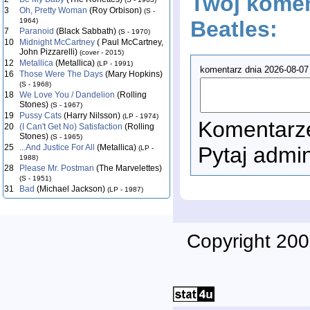
Twój komen
3
Oh, Pretty Woman
(Roy Orbison)
(S -
1964)
Beatles:
7
Paranoid
(Black Sabbath)
(S - 1970)
10
Midnight McCartney
( Paul McCartney,
John Pizzarelli)
(cover - 2015)
12
Metallica
(Metallica)
(LP - 1991)
komentarz dnia 2026-08-07
16
Those Were The Days
(Mary Hopkins)
(S - 1968)
18
We Love You / Dandelion
(Rolling
Stones)
(S - 1967)
19
Pussy Cats
(Harry Nilsson)
(LP - 1974)
Komentarze
20
(I Can't Get No) Satisfaction
(Rolling
Stones)
(S - 1965)
25
...And Justice For All
(Metallica)
Pytaj admi
(LP -
1988)
28
Please Mr. Postman
(The Marvelettes)
(S - 1951)
31
Bad
(Michael Jackson)
(LP - 1987)
Copyright 200