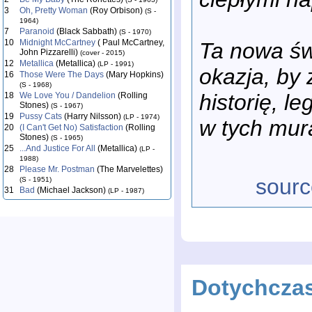
3
Oh, Pretty Woman
(Roy Orbison)
(S -
1964)
7
Paranoid
(Black Sabbath)
(S - 1970)
10
Midnight McCartney
( Paul McCartney,
Ta nowa św
John Pizzarelli)
(cover - 2015)
12
Metallica
(Metallica)
(LP - 1991)
okazja, by 
16
Those Were The Days
(Mary Hopkins)
(S - 1968)
historię, l
18
We Love You / Dandelion
(Rolling
Stones)
(S - 1967)
19
Pussy Cats
(Harry Nilsson)
(LP - 1974)
w tych mur
20
(I Can't Get No) Satisfaction
(Rolling
Stones)
(S - 1965)
25
...And Justice For All
(Metallica)
(LP -
1988)
28
Please Mr. Postman
(The Marvelettes)
sourc
(S - 1951)
31
Bad
(Michael Jackson)
(LP - 1987)
Dotychcza