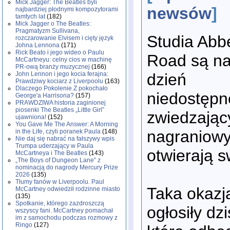
Mick Jagger: The Beatles byli
newsów
]
najbardziej płodnymi kompozytorami
tamtych lat
(182)
Mick Jagger o The Beatles:
Pragmatyzm Sullivana,
Studia Abb
rozczarowanie Elvisem i cięty język
Johna Lennona
(171)
Rick Beato i jego wideo o Paulu
Road są na
McCartneyu: celny cios w machinę
PR-ową branży muzycznej
(166)
dzień
John Lennon i jego kocia ferajna:
Prawdziwy kociarz z Liverpoolu
(163)
Dlaczego Pokolenie Z pokochało
niedostępn
George'a Harrisona?
(157)
PRAWDZIWA historia zaginionej
piosenki The Beatles „Little Girl”
zwiedzając
ujawniona!
(152)
You Gave Me The Answer: A Morning
nagraniowy 
in the Life, czyli poranek Paula
(148)
Nie daj się nabrać na fałszywy wpis
Trumpa uderzający w Paula
otwierają s
McCartneya i The Beatles
(143)
„The Boys of Dungeon Lane” z
nominacją do nagrody Mercury Prize
2026
(135)
Tłumy fanów w Liverpoolu. Paul
Taka okazj
McCartney odwiedził rodzinne miasto
(135)
Spotkanie, którego zazdroszczą
ogłosiły d
wszyscy fani. McCartney pomachał
im z samochodu podczas rozmowy z
Ringo
(127)