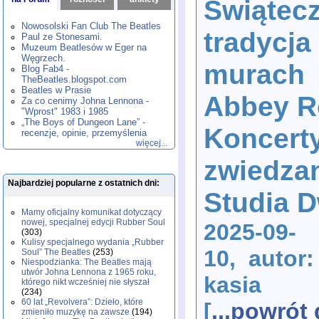
Świątec
1980
1981
1982
1983
1984
,
,
,
,
,
1985
1986
1987
1988
1989
,
,
,
,
,
Nowosolski Fan Club The Beatles
tradycja
1990
1991
1992
1993
1994
,
,
,
,
,
Paul ze Stonesami.
1995
1996
1997
1998
1999
,
,
,
,
,
Muzeum Beatlesów w Eger na
2000
2001
2002
2003
2004
,
,
,
,
,
Węgrzech.
murach
2005
2006
2007
2008
2009
,
,
,
,
,
Blog Fab4 -
2010
2011
2012
2013
2014
TheBeatles.blogspot.com
,
,
,
,
,
2015
Beatles w Prasie
2016
2017
2018
2019
,
,
,
,
,
Abbey R
Za co cenimy Johna Lennona -
2020
2021
2022
2023
2024
,
,
,
,
,
"Wprost" 1983 i 1985
2025
2026
,
,
„The Boys of Dungeon Lane” -
Koncerty
recenzje, opinie, przemyślenia
więcej...
zwiedza
Najbardziej popularne z ostatnich dni:
Studia 
Mamy oficjalny komunikat dotyczący
nowej, specjalnej edycji Rubber Soul
2025-09-
(303)
Kulisy specjalnego wydania „Rubber
10, autor:
Soul” The Beatles
(253)
Niespodzianka: The Beatles mają
utwór Johna Lennona z 1965 roku,
kasia
którego nikt wcześniej nie słyszał
(234)
60 lat „Revolvera”: Dzieło, które
[
...powrót
zmieniło muzykę na zawsze
(194)