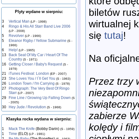
które odbę
biletów rus
Plyty wydane w sierpniu:
wirtualnej 
3
Vertical Man
(LP - 1998)
4
Ringo & His All Starr Band Live 2006
(LP - 2008)
się
tutaj
!
5
Revolver
(LP - 1966)
5
Eleanor Rigby / Yellow Submarine
(S -
1966)
6
Help!
(LP - 1965)
Na oficjaln
13
Back Seat Of My Car / Heart Of The
Country
(S - 1971)
16
Getting Closer / Baby's Request
(S -
1979)
21
iTunes Festival: London
(EP - 2007)
Przez trzy
23
She Loves You / I`ll Get You
(S - 1963)
26
London Town / I'm Carrying
(S - 1978)
27
Photograph: The Very Best Of Ringo
niezapomni
Starr
(LP - 2007)
29
Fine Line / Growing Up Falling Down
(S
świąteczny
- 2005)
30
Hey Jude / Revolution
(S - 1968)
zabierze 
Klasyka rocka wydana w sierpniu:
kolędy i fi
1
Mack The Knife
(Bobby Darin)
(S - 1959)
1
Time
(ELO)
(LP - 1981)
ciepłymi na
2
Be My Baby
(The Ronettes)
(S - 1963)