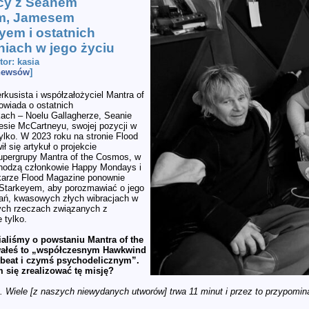
cy z Seanem
m, Jamesem
em i ostatnich
iach w jego życiu
utor: kasia
 newsów
]
rkusista i współzałożyciel Mantra of
wiada o ostatnich
ach – Noelu Gallagherze, Seanie
esie McCartneyu, swojej pozycji w
ylko. W 2023 roku na stronie Flood
ł się artykuł o projekcie
supergrupy Mantra of the Cosmos, w
chodzą członkowie Happy Mondays i
karze Flood Magazine ponownie
e Starkeyem, aby porozmawiać o jego
zań, kwasowych złych wibracjach w
ych rzeczach związanych z
 tylko.
aliśmy o powstaniu Mantra of the
ałeś to „współczesnym Hawkwind
k beat i czymś psychodelicznym”.
 się zrealizować tę misję?
 Wiele [z naszych niewydanych utworów] trwa 11 minut i przez to przypomina