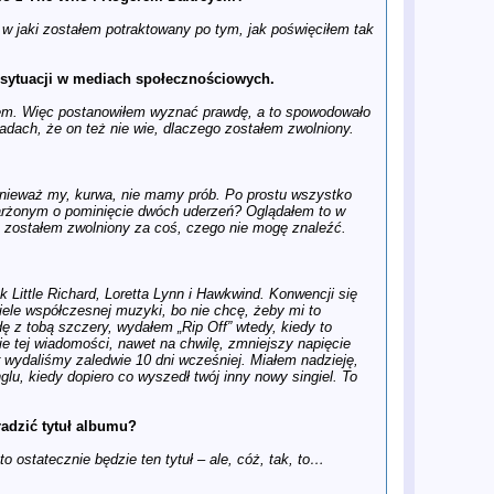
publikując „niemy” utwór
 w jaki zostałem potraktowany po tym, jak poświęciłem tak
15 lis
Geniusz i kupa: Zemsta Paula
McCartneya
14 lis
Problem na "drodze" do filmu o
j sytuacji w mediach społecznościowych.
Beatlesach. Słynne przejście
niedostępne dla ekipy
iłem. Więc postanowiłem wyznać prawdę, a to spowodowało
13 lis
POKÓJ, MIŁOŚĆ I POP – Niezwykła
adach, że on też nie wie, dlaczego zostałem zwolniony.
solowa passa Ringo Starra w latach
1970–1974
11 lis
Nowe Spojrzenie na Antologię w
magazynie Uncut: The Beatles 30
Lat Później
 ponieważ my, kurwa, nie mamy prób. Po prostu wszystko
10 lis
Ranking GQ: Najlepsze piosenki
arżonym o pominięcie dwóch uderzeń? Oglądałem to w
Paula McCartneya po rozpadzie
: zostałem zwolniony za coś, czego nie mogę znaleźć.
The Beatles
9 lis
Wywiad na wyłączność z Paulem
McCartneyem: „Na początku John,
George i Ringo nie byli zachwyceni
Little Richard, Loretta Lynn i Hawkwind. Konwencji się
Wings”
iele współczesnej muzyki, bo nie chcę, żeby mi to
7 lis
Ukazuje się box set WINGS 2025 –
 z tobą szczery, wydałem „Rip Off” wtedy, kiedy to
nowa kompilacja z 32 utworami.
e tej wiadomości, nawet na chwilę, zmniejszy napięcie
7 lis
"Heaven" Jamesa McCartneya:
r wydaliśmy zaledwie 10 dni wcześniej. Miałem nadzieję,
Niebiański hit czy piekielne
glu, kiedy dopiero co wyszedł twój inny nowy singiel. To
rozczarowanie?
4 lis
Dlaczego mylicie się w ocenie
Wings Paula McCartneya - recenzja
adzić tytuł albumu?
Telegraph
4 lis
WINGS na nowo: Recenzja
o ostatecznie będzie ten tytuł – ale, cóż, tak, to…
ostatecznej składanki
3 lis
Niepublikowane zdjęcia Beatlesów