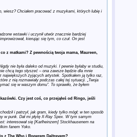
25 lis
Świat Johna Lennona, Yoko Ono i
The Beatles w Apple Records
(1968–1971) oczami Johna Kosha
go, wiesz? Chciałem pracować z muzykami, których lubię i
21 lis
Gdzie jest „Carnival of Light”? Blaski
i cienie jubileuszowej edycji
Anthology
21 lis
„To musi być ostatnia piosenka
Beatlesów”. Kulisy nowego odcinka
adzone wstawki i uczynił utwór znacznie bardziej
Antologii i pożegnalnego singla
mprowizował, kierując się tym, co czuł. On jest
Czwórki z Liverpoolu
21 lis
REAL LOVE – MIKS 2025: Skąd ta
różnica w brzmieniu?
A co z matkami? Z pewnością twoja mama, Maureen,
21 lis
Zaginiony rozdział Beatlesów –
kulisy wielkiego powrotu
21 lis
W listopadzie ukaże się zestaw
igdy nie była daleko od muzyki. I pewnie byłaby w studiu,
George Martin – The Velvet
e nie chcą tego słyszeć – ona zawsze będzie dla mnie
Revolution: Sound Productions and
z największych żyjących artystek. Spotkałem ją tylko raz,
Impressionist Influences
tóre z nią rozmawiały podczas całej tej sytuacji. „Twoja
20 lis
Rozszerzona kolekcja "Anthology"
rzymać się w waszym domu”. To sprawiło, że byłem
to prawdziwa skarbnica
Beatlesowskiego geniuszu
19 lis
„Thirty Three & 1/3”: George
zówki. Czy jest coś, co przejąłeś od Ringo, jeśli
Harrison wraca do formy
18 lis
To było 30 lat temu… – nowy
rozdział Antologii The Beatles
chodził i patrzył, jak gram, kiedy tylko mógł; w ten sposób
18 lis
Jools Holland: Człowiek, który
ony w punk. Dał mi płytę X-Ray Spex. W tym samym
zadawał pytania
ust: interesował się [Karlheinzem] Stockhausenem na
17 lis
The Beatles Anthology – Nowy
ielkim fanem Yoko.
Odcinek – Pierwsze Spojrzenie!
17 lis
Paul McCartney dołącza do protestu
stało z The Who i Rogerem Daltreyem?
branży muzycznej przeciwko AI,