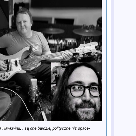
Vevo Footnotes
16 gru
Premiera oficjalnego teledysku do
klasyka George'a Harrisona „Give
Me Love (Give Me Peace on Earth)"
16 gru
Mark Lewisohn dokonał kolejnego
odkrycia w sprawie Paula
McCartneya
15 gru
Paul McCartney wspomina Roba
Reinera
9 gru
Moje dwie rozmowy z Seanem Ono
Lennonem
8 gru
Fotograf Allan Tannenbaum
wspomina ostatnie tygodnie życia
Johna Lennona
6 gru
British Library zaprasza na „The
Beatles at Stowe School” – odsłuch i
spotkanie z gośćmi
4 gru
The Rest Is History: Kompletna
historia The Beatles z Conanem
O’Brienem
4 gru
The Rest Is History: Kompletna
historia The Beatles z Conanem
O’Brienem (Część II)
4 gru
Siostrzenica Pete'a Besta z
kluczową rolą w filmach o The
Beatles u Sama Mendesa
3 gru
MOJO śledzi kulisy powstania
albumu Rubber Soul zespołu The
Beatles
 Hawkwind, i są one bardziej polityczne niż space-
3 gru
Serial biograficzny o The Beatles
„Hamburg Days” trafi na BBC