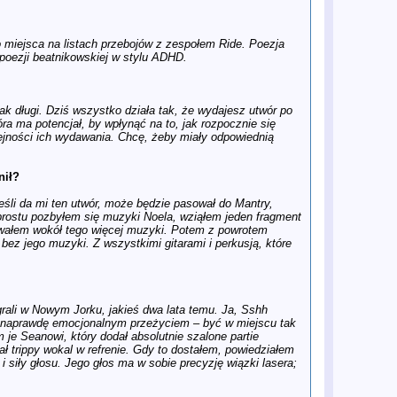
iPlayer oraz BBC One
1 gru
Laureat Oscara, film „WAR IS
OVER!”, trafia na YouTube. Sean
 miejsca na listach przebojów z zespołem Ride. Poezja
Ono Lennon zaprasza na wyjątkową
 poezji beatnikowskiej w stylu ADHD.
premierę
26 lis
John Lennon w nieznanych
wspomnieniach Jacka Douglasa
26 lis
W Polsce ukaże się biografia Yoko
k długi. Dziś wszystko działa tak, że wydajesz utwór po
Ono autorstwa Davida Sheffa
a ma potencjał, by wpłynąć na to, jak rozpocznie się
26 lis
Dziewięć odkryć z nowego,
lejności ich wydawania. Chcę, żeby miały odpowiednią
dziewiątego odcinka Antologii The
Beatles
26 lis
The Beatles Anthology: nieudolnie
nił?
sklejony „nowy odcinek” wydaje się
kompletnie bezcelowy
jeśli da mi ten utwór, może będzie pasował do Mantry,
26 lis
Analiza odcinka Anthology 9.
 prostu pozbyłem się muzyki Noela, wziąłem jeden fragment
Uwaga! Zawiera spoilery
owałem wokół tego więcej muzyki. Potem z powrotem
26 lis
To miłość, która trwa wiecznie: Jak
bez jego muzyki. Z wszystkimi gitarami i perkusją, które
"Anthology" zdefiniowało historię
The Beatles
26 lis
Dziesięć najlepszych utworów z
nowej „Anthology 4”
26 lis
Książka Iana Lesliego „John & Paul.
ali w Nowym Jorku, jakieś dwa lata temu. Ja, Sshh
The Beatles i muzyczne love story”
ło naprawdę emocjonalnym przeżyciem – być w miejscu tak
trafi w przyszłym tygodniu do
sprzedaży w Polsce
m je Seanowi, który dodał absolutnie szalone partie
 trippy wokal w refrenie. Gdy to dostałem, powiedziałem
25 lis
The Long and Winding Road: Stuart
Maconie o tym, dlaczego nasze
 siły głosu. Jego głos ma w sobie precyzję wiązki lasera;
opinie o The Beatles ciągle się
zmieniają