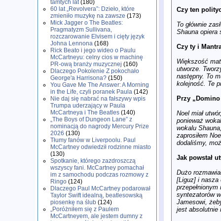
tamtych lat
(180)
60 lat „Revolvera”: Dzieło, które
Czy ten polit
zmieniło muzykę na zawsze
(173)
Mick Jagger o The Beatles:
To głównie zas
Pragmatyzm Sullivana,
Shauna opiera s
rozczarowanie Elvisem i cięty język
Johna Lennona
(168)
Czy ty i Mantr
Rick Beato i jego wideo o Paulu
McCartneyu: celny cios w machinę
Większość mate
PR-ową branży muzycznej
(160)
utworze. Tworz
Dlaczego Pokolenie Z pokochało
następny. To m
George'a Harrisona?
(150)
kolejność. Te 
You Gave Me The Answer: A Morning
in the Life, czyli poranek Paula
(142)
Przy „Domino 
Nie daj się nabrać na fałszywy wpis
Trumpa uderzający w Paula
McCartneya i The Beatles
(140)
Noel miał utwór
„The Boys of Dungeon Lane” z
ponieważ wokal
nominacją do nagrody Mercury Prize
wokalu Shauna,
2026
(130)
zaprosiłem Noel
Tłumy fanów w Liverpoolu. Paul
dodaliśmy, moż
McCartney odwiedził rodzinne miasto
(130)
Jak powstał ut
Spotkanie, którego zazdroszczą
wszyscy fani. McCartney pomachał
Dużo rozmawiał
im z samochodu podczas rozmowy z
[Liguz] i nasz
Ringo
(124)
przepełnionym m
Dlaczego Paul McCartney podarował
syntezatorów w
Taylor Swift idealną, beatlesowską
Jamesowi, żeby 
piosenkę na ślub
(124)
jest absolutnie
„Poróżniłem się z Paulem
McCartneyem, ale jestem dumny z