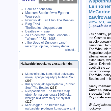
współpra
1980
1981
1982
1983
1984
,
,
,
,
,
Lennone
1985
1986
1987
1988
1989
,
,
,
,
,
Paul ze Stonesami.
McCartney
1990
1991
1992
1993
1994
,
,
,
,
,
Muzeum Beatlesów w Eger na
1995
1996
1997
1998
1999
,
,
,
,
,
Węgrzech.
zawirowan
2000
2001
2002
2003
2004
,
,
,
,
,
Nowosolski Fan Club The Beatles
2025-07-11, a
2005
2006
2007
2008
2009
,
,
,
,
,
Blog Fab4 -
[
...powrót do
2010
2011
2012
2013
2014
TheBeatles.blogspot.com
,
,
,
,
,
2015
Beatles w Prasie
2016
2017
2018
2019
,
,
,
,
,
Zak Starkey, pe
Za co cenimy Johna Lennona -
2020
2021
2022
2023
2024
,
,
,
,
,
the Cosmos opo
"Wprost" 1983 i 1985
2025
2026
,
,
współpracownik
„The Boys of Dungeon Lane” -
Lennonie i Jam
recenzje, opinie, przemyślenia
The Who i nie t
więcej...
Magazine pojawi
alternatywnej 
skład której w
Oasis. Dzienni
Najbardziej popularne z ostatnich dni:
spotkali się z
liście zobowią
Mamy oficjalny komunikat dotyczący
The Who, dobr
nowej, specjalnej edycji Rubber Soul
Beatlesami i nie
(293)
Kulisy specjalnego wydania „Rubber
Kiedy rozmawi
Soul” The Beatles
(238)
Cosmos, nazw
Niespodzianka: The Beatles mają
z poezją frea
utwór Johna Lennona z 1965 roku,
Czy udało wam
którego nikt wcześniej nie słyszał
(219)
W dużej mierze.
Mick Jagger: The Beatles byli
rockowe.
najbardziej płodnymi kompozytorami