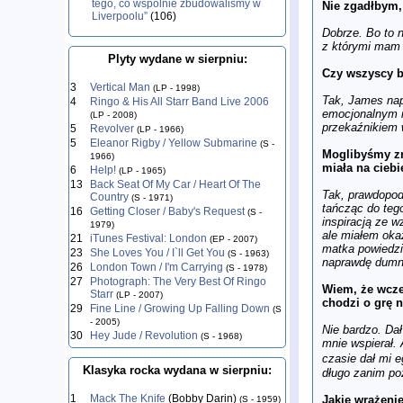
tego, co wspólnie zbudowaliśmy w
Nie zgadłbym, 
Liverpoolu”
(106)
Dobrze. Bo to 
z którymi mam 
Plyty wydane w sierpniu:
Czy wszyscy br
3
Vertical Man
(LP - 1998)
Tak, James napi
4
Ringo & His All Starr Band Live 2006
emocjonalnym i 
(LP - 2008)
przekaźnikiem 
5
Revolver
(LP - 1966)
5
Eleanor Rigby / Yellow Submarine
(S -
Moglibyśmy zr
1966)
miała na ciebi
6
Help!
(LP - 1965)
13
Back Seat Of My Car / Heart Of The
Tak, prawdopod
Country
(S - 1971)
tańcząc do tego
16
Getting Closer / Baby's Request
(S -
inspiracją ze w
1979)
ale miałem okaz
21
iTunes Festival: London
(EP - 2007)
matka powiedzi
23
She Loves You / I`ll Get You
(S - 1963)
naprawdę dumn
26
London Town / I'm Carrying
(S - 1978)
27
Photograph: The Very Best Of Ringo
Wiem, że wczes
Starr
(LP - 2007)
chodzi o grę n
29
Fine Line / Growing Up Falling Down
(S
- 2005)
Nie bardzo. Dał
30
Hey Jude / Revolution
(S - 1968)
mnie wspierał.
czasie dał mi 
Klasyka rocka wydana w sierpniu:
długo zanim poz
1
Mack The Knife
(Bobby Darin)
Jakie wrażenie
(S - 1959)