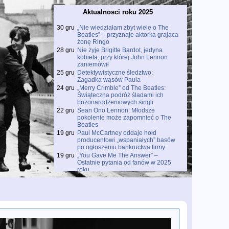
Aktualnosci roku 2025
30 gru
„Nie wiedziałam zbyt wiele o The
Beatles” – przyznaje aktorka grająca
żonę Ringo
28 gru
Nie żyje Brigitte Bardot, jedyna
kobieta, przy której John Lennon
zaniemówił
25 gru
Detektywistyczne śledztwo:
Zagadka wąsów Paula
24 gru
„Merry Crimble” od The Beatles:
Świąteczna podróż śladami ich
bożonarodzeniowych singli
22 gru
Sean Ono Lennon: Młodsze
pokolenie może zapomnieć o The
Beatles
19 gru
Paul McCartney oddaje hołd
producentowi „wspaniałych” basów
po ogłoszeniu bankructwa firmy
19 gru
„You Gave Me The Answer” –
Ostatnie pytania od fanów w 2025
roku
18 gru
Prawdziwe święto dla fanów The
Beatles: Wyciekły trzy unikalne
dema z wczesnych lat 60.
18 gru
Premiera filmu o kulisach „Free As A
Bird”
18 gru
Paul McCartney odsłania kulisy
„Wonderful Christmastime” w serii