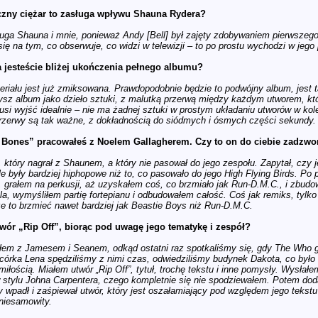
yczny ciężar to zasługa wpływu Shauna Rydera?
ługa Shauna i mnie, ponieważ Andy [Bell] był zajęty zdobywaniem pierwszego
ię na tym, co obserwuje, co widzi w telewizji – to po prostu wychodzi w jego
a jesteście bliżej ukończenia pełnego albumu?
riału jest już zmiksowana. Prawdopodobnie będzie to podwójny album, jest ta
ysz album jako dzieło sztuki, z malutką przerwą między każdym utworem, któr
usi wyjść idealnie – nie ma żadnej sztuki w prostym układaniu utworów w ko
przerwy są tak ważne, z dokładnością do siódmych i ósmych części sekundy.
Bones” pracowałeś z Noelem Gallagherem. Czy to on do ciebie zadzwo
, który nagrał z Shaunem, a który nie pasował do jego zespołu. Zapytał, czy 
e były bardziej hiphopowe niż to, co pasowało do jego High Flying Birds. Po
 grałem na perkusji, aż uzyskałem coś, co brzmiało jak Run-D.M.C., i zbud
a, wymyśliłem partię fortepianu i odbudowałem całość. Coś jak remiks, tylko 
e to brzmieć nawet bardziej jak Beastie Boys niż Run-D.M.C.
wór „Rip Off”, biorąc pod uwagę jego tematykę i zespół?
em z Jamesem i Seanem, odkąd ostatni raz spotkaliśmy się, gdy The Who gr
a córka Lena spędziliśmy z nimi czas, odwiedziliśmy budynek Dakota, co by
iłością. Miałem utwór „Rip Off”, tytuł, trochę tekstu i inne pomysły. Wysłałe
 stylu Johna Carpentera, czego kompletnie się nie spodziewałem. Potem dodał
wpadł i zaśpiewał utwór, który jest oszałamiający pod względem jego tekstu i
 niesamowity.