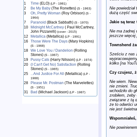
1
Time
(ELO)
(LP - 1981)
Nie powiedział
2
Be My Baby
(The Ronettes)
(S - 1963)
dużą część swo
3
Oh, Pretty Woman
(Roy Orbison)
(S -
1964)
Jakie są tera
7
Paranoid
(Black Sabbath)
(S - 1970)
10
Midnight McCartney
( Paul McCartney,
Nie ma żadnej 
John Pizzarelli)
(cover - 2015)
jeszcze więcej
12
Metallica
(Metallica)
(LP - 1991)
16
Those Were The Days
(Mary Hopkins)
Townshend żart
(S - 1968)
18
We Love You / Dandelion
(Rolling
Sześciu z nas z
Stones)
(S - 1967)
wypracowujemy 
19
Pussy Cats
(Harry Nilsson)
(LP - 1974)
kółko [na YouT
20
(I Can't Get No) Satisfaction
(Rolling
Stones)
(S - 1965)
Czy czujesz, 
25
...And Justice For All
(Metallica)
(LP -
1988)
Nie wiem. Niew
28
Please Mr. Postman
(The Marvelettes)
nie zmieni. Tr
(S - 1951)
wchodziło do g
31
Bad
(Michael Jackson)
(LP - 1987)
zrobiłem, żeby
związane z tą d
że to odwróci u
nie jest świetna
Wspomniałeś, 
Nie powinienem,