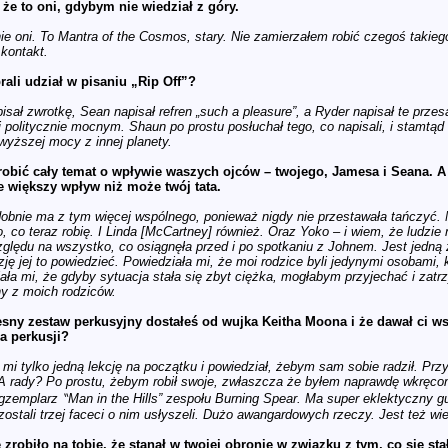
że to oni, gdybym nie wiedział z góry.
nie oni. To Mantra of the Cosmos, stary. Nie zamierzałem robić czegoś takie
kontakt.
ali udział w pisaniu „Rip Off”?
sał zwrotkę, Sean napisał refren „such a pleasure”, a Ryder napisał te przes
politycznie mocnym. Shaun po prostu posłuchał tego, co napisali, i stamtąd i
wyższej mocy z innej planety.
obić cały temat o wpływie waszych ojców – twojego, Jamesa i Seana. 
e większy wpływ niż może twój tata.
obnie ma z tym więcej wspólnego, ponieważ nigdy nie przestawała tańczyć. N
, co teraz robię. I Linda [McCartney] również. Oraz Yoko – i wiem, że ludzi
zględu na wszystko, co osiągnęła przed i po spotkaniu z Johnem. Jest jedną 
ję jej to powiedzieć. Powiedziała mi, że moi rodzice byli jedynymi osobami, k
ała mi, że gdyby sytuacja stała się zbyt ciężka, mogłabym przyjechać i zat
y z moich rodziców.
ny zestaw perkusyjny dostałeś od wujka Keitha Moona i że dawał ci wska
a perkusji?
 mi tylko jedną lekcję na początku i powiedział, żebym sam sobie radził. Przy
 A rady? Po prostu, żebym robił swoje, zwłaszcza że byłem naprawdę wkręc
egzemplarz ‶Man in the Hills” zespołu Burning Spear. Ma super eklektyczny g
ostali trzej faceci o nim usłyszeli. Dużo awangardowych rzeczy. Jest też w
 zrobiło na tobie, że stanął w twojej obronie w związku z tym, co się 