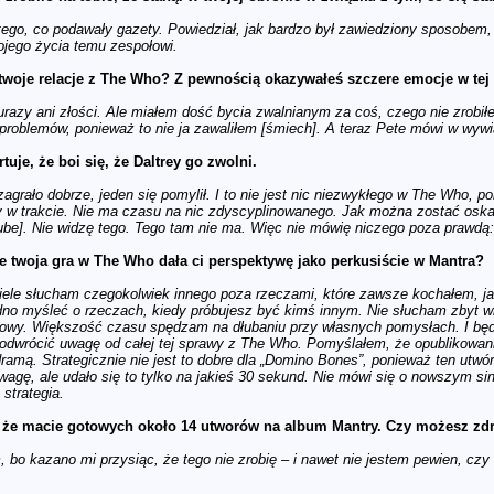
 tego, co podawały gazety. Powiedział, jak bardzo był zawiedziony sposobem,
jego życia temu zespołowi.
z twoje relacje z The Who? Z pewnością okazywałeś szczere emocje w te
urazy ani złości. Ale miałem dość bycia zwalnianym za coś, czego nie zrob
 problemów, ponieważ to nie ja zawaliłem [śmiech]. A teraz Pete mówi w wywi
uje, że boi się, że Daltrey go zwolni.
agrało dobrze, jeden się pomylił. I to nie jest nic niezwykłego w The Who,
w trakcie. Nie ma czasu na nic zdyscyplinowanego. Jak można zostać osk
ube]. Nie widzę tego. Tego tam nie ma. Więc nie mówię niczego poza prawdą
że twoja gra w The Who dała ci perspektywę jako perkusiście w Mantra?
iele słucham czegokolwiek innego poza rzeczami, które zawsze kochałem, jak 
udno myśleć o rzeczach, kiedy próbujesz być kimś innym. Nie słucham zbyt w
łowy. Większość czasu spędzam na dłubaniu przy własnych pomysłach. I będę
 odwrócić uwagę od całej tej sprawy z The Who. Pomyślałem, że opublikowani
ramą. Strategicznie nie jest to dobre dla „Domino Bones”, ponieważ ten utwó
wagę, ale udało się to tylko na jakieś 30 sekund. Nie mówi się o nowszym sin
 strategia.
że macie gotowych około 14 utworów na album Mantry. Czy możesz zdr
 bo kazano mi przysiąc, że tego nie zrobię – i nawet nie jestem pewien, czy t