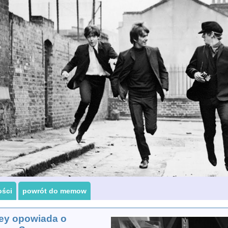
ości
powrót do memow
key opowiada o