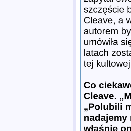
szczęście b
Cleave, a w
autorem by
umówiła się
latach zost
tej kultowej
Co ciekaw
Cleave. „M
„Polubili 
nadajemy n
właśnie o