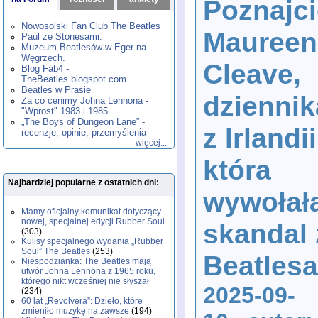
Poznajci
1980
1981
1982
1983
1984
,
,
,
,
,
1985
1986
1987
1988
1989
,
,
,
,
,
Nowosolski Fan Club The Beatles
Maureen
1990
1991
1992
1993
1994
,
,
,
,
,
Paul ze Stonesami.
1995
1996
1997
1998
1999
,
,
,
,
,
Muzeum Beatlesów w Eger na
2000
2001
2002
2003
2004
,
,
,
,
,
Węgrzech.
Cleave,
2005
2006
2007
2008
2009
,
,
,
,
,
Blog Fab4 -
2010
2011
2012
2013
2014
TheBeatles.blogspot.com
,
,
,
,
,
2015
Beatles w Prasie
2016
2017
2018
2019
,
,
,
,
,
dziennik
Za co cenimy Johna Lennona -
2020
2021
2022
2023
2024
,
,
,
,
,
"Wprost" 1983 i 1985
2025
2026
,
,
„The Boys of Dungeon Lane” -
z Irlandii
recenzje, opinie, przemyślenia
więcej...
która
Najbardziej popularne z ostatnich dni:
wywołał
Mamy oficjalny komunikat dotyczący
nowej, specjalnej edycji Rubber Soul
skandal 
(303)
Kulisy specjalnego wydania „Rubber
Soul” The Beatles
(253)
Beatles
Niespodzianka: The Beatles mają
utwór Johna Lennona z 1965 roku,
którego nikt wcześniej nie słyszał
2025-09-
(234)
60 lat „Revolvera”: Dzieło, które
zmieniło muzykę na zawsze
(194)