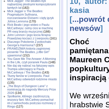
10, autor:
Mick Jagger: The Beatles byli
najbardziej płodnymi kompozytorami
kasia
tamtych lat
(182)
Mick Jagger o The Beatles:
Pragmatyzm Sullivana,
[
...powrót
rozczarowanie Elvisem i cięty język
Johna Lennona
(170)
Rick Beato i jego wideo o Paulu
newsów
]
McCartneyu: celny cios w machinę
PR-ową branży muzycznej
(166)
John Lennon i jego kocia ferajna:
Prawdziwy kociarz z Liverpoolu
(161)
Choć
Dlaczego Pokolenie Z pokochało
George'a Harrisona?
(157)
pamiętana 
PRAWDZIWA historia zaginionej
piosenki The Beatles „Little Girl”
ujawniona!
(152)
Maureen C
You Gave Me The Answer: A Morning
in the Life, czyli poranek Paula
(148)
Nie daj się nabrać na fałszywy wpis
popkultury
Trumpa uderzający w Paula
McCartneya i The Beatles
(143)
inspiracją
Tłumy fanów w Liverpoolu. Paul
McCartney odwiedził rodzinne miasto
(135)
„The Boys of Dungeon Lane” z
nominacją do nagrody Mercury Prize
We wrześni
2026
(134)
Spotkanie, którego zazdroszczą
wszyscy fani. McCartney pomachał
hrabstwie S
im z samochodu podczas rozmowy z
Ringo
(127)