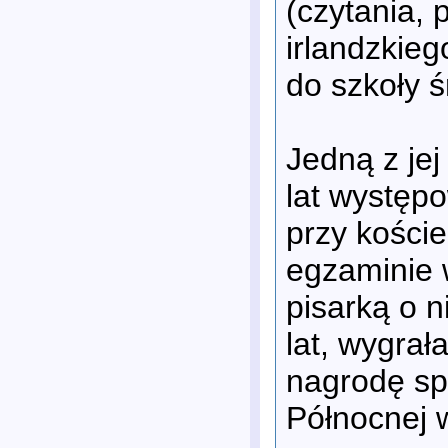
(czytania, 
irlandzkieg
do szkoły ś
Jedną z jej
lat występ
przy koście
egzaminie w
pisarką o 
lat, wygra
nagrodę sp
Północnej