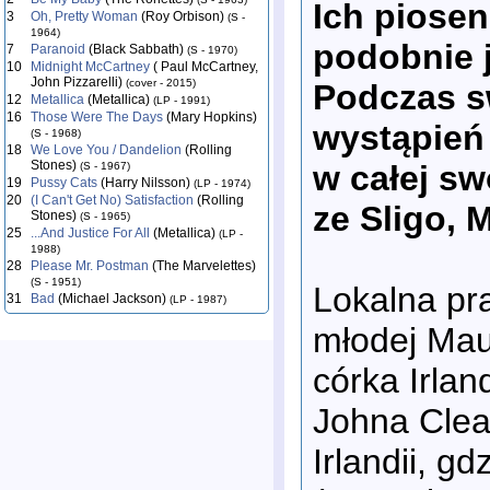
Ich piosen
3
Oh, Pretty Woman
(Roy Orbison)
(S -
1964)
podobnie j
7
Paranoid
(Black Sabbath)
(S - 1970)
10
Midnight McCartney
( Paul McCartney,
John Pizzarelli)
(cover - 2015)
Podczas sw
12
Metallica
(Metallica)
(LP - 1991)
16
Those Were The Days
(Mary Hopkins)
wystąpień
(S - 1968)
18
We Love You / Dandelion
(Rolling
Stones)
w całej sw
(S - 1967)
19
Pussy Cats
(Harry Nilsson)
(LP - 1974)
20
(I Can't Get No) Satisfaction
(Rolling
ze Sligo, 
Stones)
(S - 1965)
25
...And Justice For All
(Metallica)
(LP -
1988)
28
Please Mr. Postman
(The Marvelettes)
(S - 1951)
Lokalna pr
31
Bad
(Michael Jackson)
(LP - 1987)
młodej Mau
córka Irlan
Johna Clea
Irlandii, g