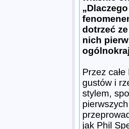
„Dlaczego 
fenomenem
dotrzeć ze
nich pierw
ogólnokra
Przez całe
gustów i rz
stylem, spo
pierwszych 
przeprowad
jak Phil Sp