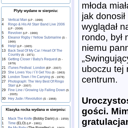
młoda miała
Plyty wydane w sierpniu:
jak donosił
3
Vertical Man
(LP - 1998)
wyglądał n
4
Ringo & His All Starr Band Live 2006
(LP - 2008)
5
Revolver
(LP - 1966)
rondo, był
5
Eleanor Rigby / Yellow Submarine
(S -
1966)
niemu pann
6
Help!
(LP - 1965)
13
Back Seat Of My Car / Heart Of The
Country
„Swingujący
(S - 1971)
16
Getting Closer / Baby's Request
(S -
1979)
uboczu tej 
21
iTunes Festival: London
(EP - 2007)
23
She Loves You / I`ll Get You
(S - 1963)
centrum.
26
London Town / I'm Carrying
(S - 1978)
27
Photograph: The Very Best Of Ringo
Starr
(LP - 2007)
29
Fine Line / Growing Up Falling Down
(S
- 2005)
Uroczystoś
30
Hey Jude / Revolution
(S - 1968)
gości. Mim
Klasyka rocka wydana w sierpniu:
gratulacja
1
Mack The Knife
(Bobby Darin)
(S - 1959)
1
Time
(ELO)
(LP - 1981)
2
Be My Baby
(The Ronettes)
(S - 1963)