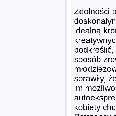
Zdolności p
doskonałym 
idealną kr
kreatywnych
podkreślić
sposób zre
młodzieżową
sprawiły, ż
im możliwo
autoekspre
kobiety chc