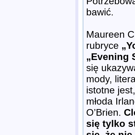
Potrzebował
bawić.
Maureen Cl
rubryce
„Yo
„Evening 
się ukazyw
mody, liter
istotne jes
młoda Irla
O’Brien.
Cl
się tylko 
się, że ni