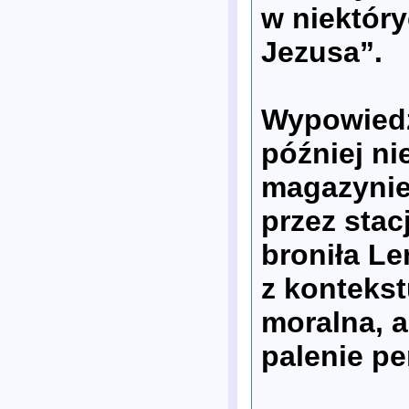
w niektóry
Jezusa”.
Wypowiedź 
później n
magazynie
przez stac
broniła L
z kontekst
moralna, 
palenie pe