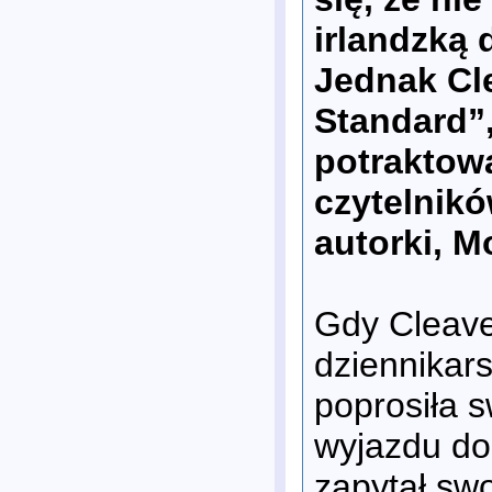
irlandzką 
Jednak Cl
Standard”,
potraktow
czytelnikó
autorki, M
Gdy Cleave 
dziennikar
poprosiła 
wyjazdu do
zapytał swo