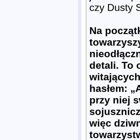
czy Dusty S
Na początk
towarzyszy
nieodłączn
detali. To
witających
hasłem: „A
przy niej s
sojusznicz
więc dziwn
towarzystw