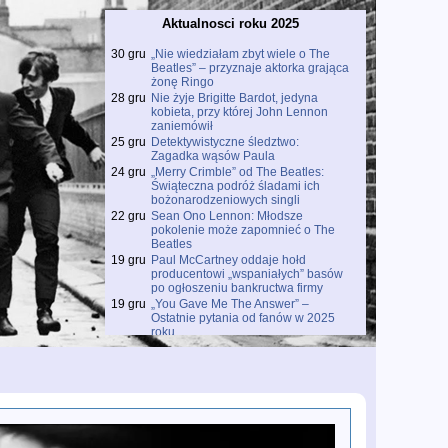
Aktualnosci roku 2025
30 gru
„Nie wiedziałam zbyt wiele o The
Beatles” – przyznaje aktorka grająca
żonę Ringo
28 gru
Nie żyje Brigitte Bardot, jedyna
kobieta, przy której John Lennon
zaniemówił
25 gru
Detektywistyczne śledztwo:
Zagadka wąsów Paula
24 gru
„Merry Crimble” od The Beatles:
Świąteczna podróż śladami ich
bożonarodzeniowych singli
22 gru
Sean Ono Lennon: Młodsze
pokolenie może zapomnieć o The
Beatles
19 gru
Paul McCartney oddaje hołd
producentowi „wspaniałych” basów
po ogłoszeniu bankructwa firmy
19 gru
„You Gave Me The Answer” –
Ostatnie pytania od fanów w 2025
roku
18 gru
Prawdziwe święto dla fanów The
Beatles: Wyciekły trzy unikalne
dema z wczesnych lat 60.
18 gru
Premiera filmu o kulisach „Free As A
Bird”
18 gru
Paul McCartney odsłania kulisy
„Wonderful Christmastime” w serii