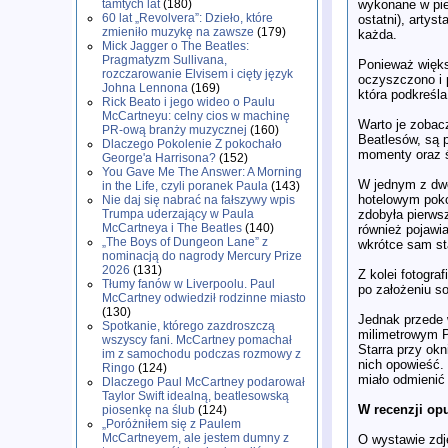
wykonane w pie
tamtych lat
(180)
60 lat „Revolvera”: Dzieło, które
ostatni), artys
zmieniło muzykę na zawsze
(179)
każda.
Mick Jagger o The Beatles:
Pragmatyzm Sullivana,
Ponieważ większ
rozczarowanie Elvisem i cięty język
oczyszczono i 
Johna Lennona
(169)
która podkreśla
Rick Beato i jego wideo o Paulu
McCartneyu: celny cios w machinę
Warto je zobac
PR-ową branży muzycznej
(160)
Beatlesów, są 
Dlaczego Pokolenie Z pokochało
momenty oraz ś
George'a Harrisona?
(152)
You Gave Me The Answer: A Morning
W jednym z dwó
in the Life, czyli poranek Paula
(143)
hotelowym pokoj
Nie daj się nabrać na fałszywy wpis
zdobyła pierwsz
Trumpa uderzający w Paula
McCartneya i The Beatles
(140)
również pojawi
„The Boys of Dungeon Lane” z
wkrótce sam sta
nominacją do nagrody Mercury Prize
2026
(131)
Z kolei fotogr
Tłumy fanów w Liverpoolu. Paul
po założeniu so
McCartney odwiedził rodzinne miasto
(130)
Jednak przede 
Spotkanie, którego zazdroszczą
milimetrowym P
wszyscy fani. McCartney pomachał
Starra przy okn
im z samochodu podczas rozmowy z
nich opowieść.
Ringo
(124)
miało odmienić
Dlaczego Paul McCartney podarował
Taylor Swift idealną, beatlesowską
W recenzji op
piosenkę na ślub
(124)
„Poróżniłem się z Paulem
McCartneyem, ale jestem dumny z
O wystawie zdj