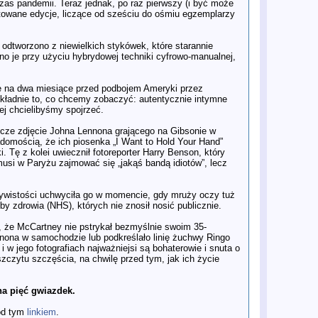
s pandemii. Teraz jednak, po raz pierwszy (i być może
iPlayer oraz BBC One
mitowane edycje, liczące od sześciu do ośmiu egzemplarzy
1 gru
Laureat Oscara, film „WAR IS
OVER!”, trafia na YouTube. Sean
Ono Lennon zaprasza na wyjątkową
 odtworzono z niewielkich stykówek, które starannie
premierę
 je przy użyciu hybrydowej techniki cyfrowo-manualnej,
26 lis
John Lennon w nieznanych
wspomnieniach Jacka Douglasa
26 lis
W Polsce ukaże się biografia Yoko
ne na dwa miesiące przed podbojem Ameryki przez
Ono autorstwa Davida Sheffa
okładnie to, co chcemy zobaczyć: autentycznie intymne
26 lis
Dziewięć odkryć z nowego,
ej chcielibyśmy spojrzeć.
dziewiątego odcinka Antologii The
Beatles
cze zdjęcie Johna Lennona grającego na Gibsonie w
26 lis
The Beatles Anthology: nieudolnie
adomością, że ich piosenka „I Want to Hold Your Hand”
sklejony „nowy odcinek” wydaje się
 Tę z kolei uwiecznił fotoreporter Harry Benson, który
kompletnie bezcelowy
usi w Paryżu zajmować się „jakąś bandą idiotów”, lecz
26 lis
Analiza odcinka Anthology 9.
Uwaga! Zawiera spoilery
26 lis
To miłość, która trwa wiecznie: Jak
czywistości uchwyciła go w momencie, gdy mruży oczy tuż
"Anthology" zdefiniowało historię
y zdrowia (NHS), których nie znosił nosić publicznie.
The Beatles
26 lis
Dziesięć najlepszych utworów z
, że McCartney nie pstrykał bezmyślnie swoim 35-
nowej „Anthology 4”
nnona w samochodzie lub podkreślało linię żuchwy Ringo
26 lis
Książka Iana Lesliego „John & Paul.
 w jego fotografiach najważniejsi są bohaterowie i snuta o
The Beatles i muzyczne love story”
zczytu szczęścia, na chwilę przed tym, jak ich życie
trafi w przyszłym tygodniu do
sprzedaży w Polsce
25 lis
The Long and Winding Road: Stuart
Maconie o tym, dlaczego nasze
a pięć gwiazdek.
opinie o The Beatles ciągle się
zmieniają
pod tym
linkiem
.