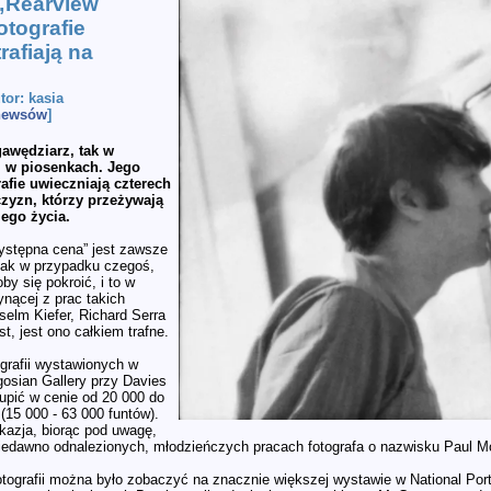
„Rearview
otografie
rafiają na
utor: kasia
 newsów
]
awędziarz, tak w
i w piosenkach. Jego
afie uwieczniają czterech
yzn, którzy przeżywają
ego życia.
zystępna cena” jest zawsze
ak w przypadku czegoś,
by się pokroić, i to w
łynącej z prac takich
selm Kiefer, Richard Serra
t, jest ono całkiem trafne.
grafii wystawionych w
gosian Gallery przy Davies
upić w cenie od 20 000 do
(15 000 - 63 000 funtów).
kazja, biorąc pod uwagę,
edawno odnalezionych, młodzieńczych pracach fotografa o nazwisku Paul M
tografii można było zobaczyć na znacznie większej wystawie w National Port