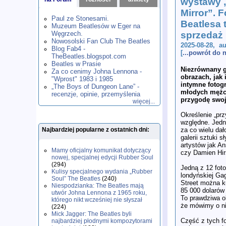
wystawy 
1980
1981
1982
1983
1984
,
,
,
,
,
Mirror”. F
1985
1986
1987
1988
1989
,
,
,
,
,
Paul ze Stonesami.
Beatlesa t
1990
1991
1992
1993
1994
,
,
,
,
,
Muzeum Beatlesów w Eger na
1995
1996
1997
1998
1999
,
,
,
,
,
Węgrzech.
sprzedaż
2000
2001
2002
2003
2004
,
,
,
,
,
Nowosolski Fan Club The Beatles
2025-08-28, a
2005
2006
2007
2008
2009
,
,
,
,
,
Blog Fab4 -
[
...powrót do
2010
2011
2012
2013
2014
TheBeatles.blogspot.com
,
,
,
,
,
2015
Beatles w Prasie
2016
2017
2018
2019
,
,
,
,
,
Niezrównany g
Za co cenimy Johna Lennona -
2020
2021
2022
2023
2024
,
,
,
,
,
obrazach, jak 
"Wprost" 1983 i 1985
2025
2026
,
,
intymne fotogr
„The Boys of Dungeon Lane” -
młodych mężcz
recenzje, opinie, przemyślenia
przygodę swoj
więcej...
Określenie „pr
względne. Jedn
za co wielu dało
Najbardziej popularne z ostatnich dni:
galerii sztuki s
artystów jak An
Mamy oficjalny komunikat dotyczący
czy Damien Hirs
nowej, specjalnej edycji Rubber Soul
(294)
Jedną z 12 foto
Kulisy specjalnego wydania „Rubber
londyńskiej Ga
Soul” The Beatles
(240)
Street można k
Niespodzianka: The Beatles mają
85 000 dolarów 
utwór Johna Lennona z 1965 roku,
To prawdziwa o
którego nikt wcześniej nie słyszał
że mówimy o ni
(224)
Mick Jagger: The Beatles byli
Część z tych fo
najbardziej płodnymi kompozytorami