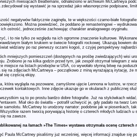
rwszych miesiącach Beatlemanii, odnaleziono w archiwum McCartneya podcza
ta zdecydował się wystawić je na sprzedaż jako własnoręcznie podpisane, li
ość negatywów faktycznie zaginęła, te w większości czarno-białe fotografie
powiększono. Można powiedzieć, że poddano je remasteringowi – wydrukowano
 ich ostrość, jednocześnie zachowując charakter analogowego oryginału.
zyć, i to nie tylko ze względu na ich ogromne znaczenie kulturowe. Wykona
prawdziwym białym krukiem w świecie fotografii rockowej. Ukazują bowiem d
wiat widziany po raz pierwszy oczami kogoś, z czyjej perspektywy najbardzi
ch mniejszych pomieszczeń (dostępnych na prośbę zwiedzających) wisi uro
u. Zrobiono je na kilka godzin przed tym, jak zespół otrzymał telegram z wi
e miejsce na listach przebojów w USA, co wywołało słynną bitwę na poduszki.
a się na zdjęciach McCartneya – początkowo z miną wyrażającą irytację, że m
ł się częścią ekipy.
afia, która wygląda na pozowane, zamyślone ujęcie Lennona w lustrze, w rze
czewek kontaktowych. Inne zdjęcie ukazuje go w okularach z publicznej służb
wszystkim są to po prostu bardzo dobre fotografie. Już na stykówkach widać
entaxem. Miał oko do światła – potrafił uchwycić je, gdy padało na twarz Le
ie samolotu. McCartney to urodzony narrator: podobnie jak w piosenkach, tak i
 Wszystkie razem tworzą porywającą historię o czterech młodych ludziach u s
 się na zawsze.
ublikowanej na łamach »The Times« wystawa otrzymała ocenę czterech n
ęć Paula McCartney pisaliśmy już wcześniej, więcej informacji znajdue się 