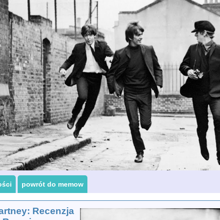
ości
powrót do memow
artney: Recenzja