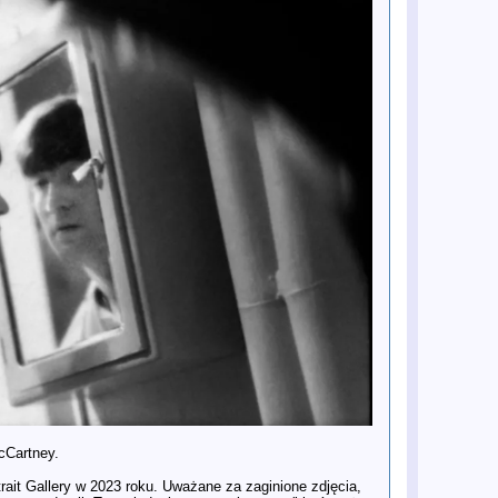
Vevo Footnotes
16 gru
Premiera oficjalnego teledysku do
klasyka George'a Harrisona „Give
Me Love (Give Me Peace on Earth)"
16 gru
Mark Lewisohn dokonał kolejnego
odkrycia w sprawie Paula
McCartneya
15 gru
Paul McCartney wspomina Roba
Reinera
9 gru
Moje dwie rozmowy z Seanem Ono
Lennonem
8 gru
Fotograf Allan Tannenbaum
wspomina ostatnie tygodnie życia
Johna Lennona
6 gru
British Library zaprasza na „The
Beatles at Stowe School” – odsłuch i
spotkanie z gośćmi
4 gru
The Rest Is History: Kompletna
historia The Beatles z Conanem
O’Brienem
4 gru
The Rest Is History: Kompletna
historia The Beatles z Conanem
O’Brienem (Część II)
4 gru
Siostrzenica Pete'a Besta z
kluczową rolą w filmach o The
Beatles u Sama Mendesa
3 gru
MOJO śledzi kulisy powstania
albumu Rubber Soul zespołu The
cCartney.
Beatles
3 gru
Serial biograficzny o The Beatles
rait Gallery w 2023 roku. Uważane za zaginione zdjęcia,
„Hamburg Days” trafi na BBC