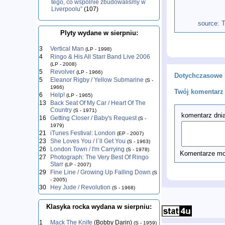
tego, co wspólnie zbudowaliśmy w
Liverpoolu”
(107)
source:
Plyty wydane w sierpniu:
3
Vertical Man
(LP - 1998)
4
Ringo & His All Starr Band Live 2006
(LP - 2008)
5
Revolver
(LP - 1966)
Dotychczasowe 
5
Eleanor Rigby / Yellow Submarine
(S -
1966)
Twój komentarz 
6
Help!
(LP - 1965)
13
Back Seat Of My Car / Heart Of The
Country
(S - 1971)
komentarz dnia
16
Getting Closer / Baby's Request
(S -
1979)
21
iTunes Festival: London
(EP - 2007)
23
She Loves You / I`ll Get You
(S - 1963)
26
London Town / I'm Carrying
(S - 1978)
Komentarze mog
27
Photograph: The Very Best Of Ringo
Starr
(LP - 2007)
29
Fine Line / Growing Up Falling Down
(S
- 2005)
30
Hey Jude / Revolution
(S - 1968)
Klasyka rocka wydana w sierpniu:
1
Mack The Knife
(Bobby Darin)
(S - 1959)