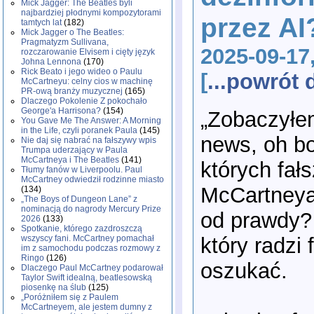
Mick Jagger: The Beatles byli
najbardziej płodnymi kompozytorami
przez AI
tamtych lat
(182)
Mick Jagger o The Beatles:
Pragmatyzm Sullivana,
2025-09-17
rozczarowanie Elvisem i cięty język
Johna Lennona
(170)
Rick Beato i jego wideo o Paulu
[
...powrót
McCartneyu: celny cios w machinę
PR-ową branży muzycznej
(165)
Dlaczego Pokolenie Z pokochało
George'a Harrisona?
(154)
„Zobaczyłem
You Gave Me The Answer: A Morning
in the Life, czyli poranek Paula
(145)
news, oh bo
Nie daj się nabrać na fałszywy wpis
Trumpa uderzający w Paula
McCartneya i The Beatles
(141)
których fał
Tłumy fanów w Liverpoolu. Paul
McCartney odwiedził rodzinne miasto
McCartneya 
(134)
„The Boys of Dungeon Lane” z
nominacją do nagrody Mercury Prize
od prawdy?
2026
(133)
Spotkanie, którego zazdroszczą
który radzi
wszyscy fani. McCartney pomachał
im z samochodu podczas rozmowy z
Ringo
(126)
oszukać.
Dlaczego Paul McCartney podarował
Taylor Swift idealną, beatlesowską
piosenkę na ślub
(125)
„Poróżniłem się z Paulem
McCartneyem, ale jestem dumny z