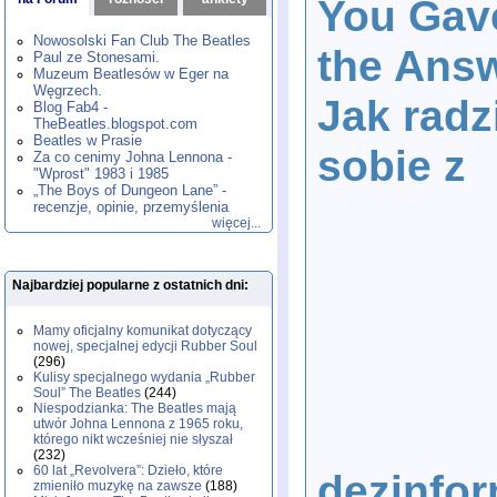
You Gav
1980
1981
1982
1983
1984
,
,
,
,
,
1985
1986
1987
1988
1989
,
,
,
,
,
Nowosolski Fan Club The Beatles
the Ans
1990
1991
1992
1993
1994
,
,
,
,
,
Paul ze Stonesami.
1995
1996
1997
1998
1999
,
,
,
,
,
Muzeum Beatlesów w Eger na
2000
2001
2002
2003
2004
,
,
,
,
,
Węgrzech.
Jak radz
2005
2006
2007
2008
2009
,
,
,
,
,
Blog Fab4 -
2010
2011
2012
2013
2014
TheBeatles.blogspot.com
,
,
,
,
,
2015
Beatles w Prasie
2016
2017
2018
2019
,
,
,
,
,
sobie z
Za co cenimy Johna Lennona -
2020
2021
2022
2023
2024
,
,
,
,
,
"Wprost" 1983 i 1985
2025
2026
,
,
„The Boys of Dungeon Lane” -
recenzje, opinie, przemyślenia
więcej...
Najbardziej popularne z ostatnich dni:
Mamy oficjalny komunikat dotyczący
nowej, specjalnej edycji Rubber Soul
(296)
Kulisy specjalnego wydania „Rubber
Soul” The Beatles
(244)
Niespodzianka: The Beatles mają
utwór Johna Lennona z 1965 roku,
którego nikt wcześniej nie słyszał
(232)
60 lat „Revolvera”: Dzieło, które
dezinfor
zmieniło muzykę na zawsze
(188)