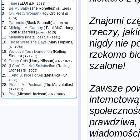
1
Time
(ELO)
(LP - 1981)
2
Be My Baby
(The Ronettes)
(S - 1963)
3
Oh, Pretty Woman
(Roy Orbison)
(S -
Znajomi czę
1964)
7
Paranoid
(Black Sabbath)
(S - 1970)
10
Midnight McCartney
( Paul McCartney,
rzeczy, jaki
John Pizzarelli)
(cover - 2015)
12
Metallica
(Metallica)
(LP - 1991)
nigdy nie p
16
Those Were The Days
(Mary Hopkins)
(S - 1968)
rzekomo bio
18
We Love You / Dandelion
(Rolling
Stones)
(S - 1967)
19
Pussy Cats
(Harry Nilsson)
(LP - 1974)
szalone!
20
(I Can't Get No) Satisfaction
(Rolling
Stones)
(S - 1965)
25
...And Justice For All
(Metallica)
(LP -
1988)
28
Please Mr. Postman
(The Marvelettes)
Zawsze powt
(S - 1951)
31
Bad
(Michael Jackson)
(LP - 1987)
internetową
społecznośc
prawdziwa, 
wiadomościa