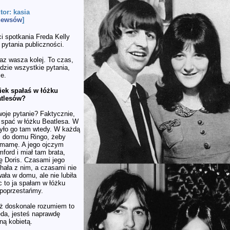
utor: kasia
 newsów
]
i spotkania Freda Kelly
pytania publiczności.
az wasza kolej. To czas,
dzie wszystkie pytania,
ie.
iek spałaś w łóżku
atlesów?
oje pytanie? Faktycznie,
ę spać w łóżku Beatlesa. W
było go tam wtedy. W każdą
m do domu Ringo, żeby
 mamę. A jego ojczym
ford i miał tam brata,
trę Doris. Czasami jego
chała z nim, a czasami nie
wała w domu, ale nie lubiła
 to ja spałam w łóżku
 poprzestańmy.
ż doskonale rozumiem to
eda, jesteś naprawdę
ną kobietą.