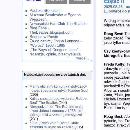
część II
1980
1981
1982
1983
1984
,
,
,
,
,
2025-08-23, a
1985
1986
1987
1988
1989
,
,
,
,
,
Paul ze Stonesami.
[
...powrót do
1990
1991
1992
1993
1994
,
,
,
,
,
Muzeum Beatlesów w Eger na
1995
1996
1997
1998
1999
,
,
,
,
,
Węgrzech.
W drugiej częśc
2000
2001
2002
2003
2004
,
,
,
,
,
Nowosolski Fan Club The Beatles
odpowiadała na 
2005
2006
2007
2008
2009
,
,
,
,
,
Blog Fab4 -
2010
2011
2012
2013
2014
TheBeatles.blogspot.com
,
,
,
,
,
Roag Best:
Ter
2015
Beatles w Prasie
2016
2017
2018
2019
,
,
,
,
,
żeby zadać Fre
Za co cenimy Johna Lennona -
2020
2021
2022
2023
2024
,
,
,
,
,
jakie tylko mac
"Wprost" 1983 i 1985
2025
2026
,
,
„The Boys of Dungeon Lane” -
Czy kiedykolw
recenzje, opinie, przemyślenia
któregoś z Be
więcej...
Freda Kelly:
Tw
zdarzyło mi si
porządku, nie 
Najbardziej popularne z ostatnich dni:
środę jeździła
odwiedzić jego
pochodził z Rom
Mamy oficjalny komunikat dotyczący
Alberta, i sios
nowej, specjalnej edycji Rubber Soul
żona, Elsie, je
(295)
Kulisy specjalnego wydania „Rubber
chciała i zosta
Soul” The Beatles
(244)
być sama. Więc
Niespodzianka: The Beatles mają
Elsie. I na tym
utwór Johna Lennona z 1965 roku,
którego nikt wcześniej nie słyszał
Roag Best:
Ale
(231)
pytanie, bo, Fr
60 lat „Revolvera”: Dzieło, które
bardzo atrakcyj
zmieniło muzykę na zawsze
(185)