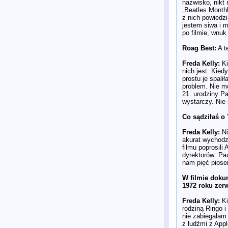
nazwisko, nikt
„Beatles Monthl
z nich powiedzi
jestem siwa i m
po filmie, wnuk 
Roag Best:
A t
Freda Kelly:
Ki
nich jest. Kie
prostu je spali
problem. Nie m
21. urodziny Pa
wystarczy. Nie 
Co sądziłaś o
Freda Kelly:
Ni
akurat wychodzi
filmu poprosili
dyrektorów: Pau
nam pięć piose
W filmie doku
1972 roku zerw
Freda Kelly:
Ki
rodziną Ringo i
nie zabiegałam
z ludźmi z Appl