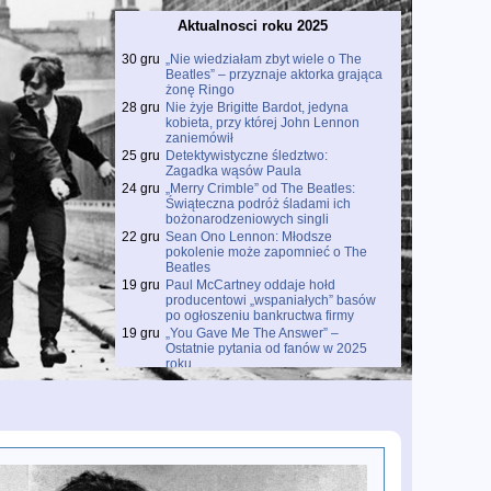
Aktualnosci roku 2025
30 gru
„Nie wiedziałam zbyt wiele o The
Beatles” – przyznaje aktorka grająca
żonę Ringo
28 gru
Nie żyje Brigitte Bardot, jedyna
kobieta, przy której John Lennon
zaniemówił
25 gru
Detektywistyczne śledztwo:
Zagadka wąsów Paula
24 gru
„Merry Crimble” od The Beatles:
Świąteczna podróż śladami ich
bożonarodzeniowych singli
22 gru
Sean Ono Lennon: Młodsze
pokolenie może zapomnieć o The
Beatles
19 gru
Paul McCartney oddaje hołd
producentowi „wspaniałych” basów
po ogłoszeniu bankructwa firmy
19 gru
„You Gave Me The Answer” –
Ostatnie pytania od fanów w 2025
roku
18 gru
Prawdziwe święto dla fanów The
Beatles: Wyciekły trzy unikalne
dema z wczesnych lat 60.
18 gru
Premiera filmu o kulisach „Free As A
Bird”
18 gru
Paul McCartney odsłania kulisy
„Wonderful Christmastime” w serii