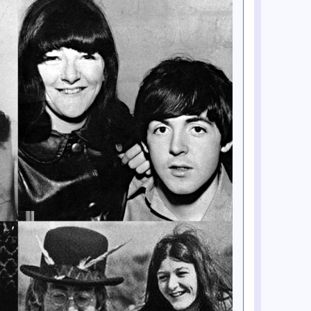
Vevo Footnotes
16 gru
Premiera oficjalnego teledysku do
klasyka George'a Harrisona „Give
Me Love (Give Me Peace on Earth)"
16 gru
Mark Lewisohn dokonał kolejnego
odkrycia w sprawie Paula
McCartneya
15 gru
Paul McCartney wspomina Roba
Reinera
9 gru
Moje dwie rozmowy z Seanem Ono
Lennonem
8 gru
Fotograf Allan Tannenbaum
wspomina ostatnie tygodnie życia
Johna Lennona
6 gru
British Library zaprasza na „The
Beatles at Stowe School” – odsłuch i
spotkanie z gośćmi
4 gru
The Rest Is History: Kompletna
historia The Beatles z Conanem
O’Brienem
4 gru
The Rest Is History: Kompletna
historia The Beatles z Conanem
O’Brienem (Część II)
4 gru
Siostrzenica Pete'a Besta z
kluczową rolą w filmach o The
Beatles u Sama Mendesa
3 gru
MOJO śledzi kulisy powstania
albumu Rubber Soul zespołu The
Beatles
3 gru
Serial biograficzny o The Beatles
„Hamburg Days” trafi na BBC