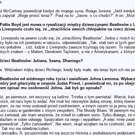
e.
l McCartney powiedział kiedyś do mojego syna, Roaga Juniora: „Jeśli kiedyko
 zapytał: „Mogę prosić teraz?”. Paul na to: „Jasne, o co chodzi?”. A on: „M
Pattie Boyd jest mowa o rywalizacji między dziewczynami Beatlesów z L
w Liverpoolu czuło się, że „straciliście swoich chłopaków na rzecz dzi
Liverpoolu na pewno czuło się, że „straciliśmy Beatlesów”. Jedna z moich ko
zy była na ich powitaniu w ratuszu, odpowiedziała: „Tak, stali tam w tych garn
noc-południe... cóż, ludzie z Liverpoolu zawsze trzymają się razem. To natur
których znałam – z Malem, Derekiem Taylorem, a nie z Amerykanami, z którym
dzieci Beatlesów: Juliana, Seana, Dhaniego?
e. Widziałam trójkę dzieci Richiego, kiedy były małe, ale teraz bym ich nie p
Beatlesów od siódmego roku życia i uwielbiam Johna Lennona. Wybac
który jest gitarzystą w zespole Judas Priest, i powiedział mi, że po ob
łem opisać mu osobowość Johna. Jak byś go opisała?
ż, po pierwsze, oni wszyscy są ludźmi. Trzeba o tym pamiętać. Wiecie, każd
rze, od razu było to widać. Ale miał też niezwykle dobrą stronę, którą równie
ętam, że raz mnie uratował przed zwolnieniem, a innym razem to ja jemu się
użo czasu w garderobie z innym zespołem, The Moody Blues. W pewnym mome
ylko żartował, ale mam wrażenie, że mówił to całkiem serio. Tylko dlatego, że
alazłam w sobie odwagę. Spojrzałam na niego i wypaliłam: „A więc mnie zwal
i powiedział: „Tylko żartowałem”. Nie wiem, skąd wzięłam na to czelność, ale 
. Tak mu się odwdzięczyłam.
 porządku. A, przypomniała mi się jeszcze historia z podrabianymi podpisami