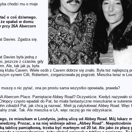
yba chodzi mu o moje
tać o coś dziwnego.
 że spałaś w domu
y przy 26A Abercorn
t Davies. Zgadza się.
t Davies była jedną z
o, jeszcze z czasów, gdy
m. Ale, tak jak ja, była
ią klubu Cavern. Wiele osób z Cavern dobrze się znało. Była też najlepszą prz
rszym synem Cilli, Robertem, zorganizowała jej pogrzeb. Mieszka teraz w Lo
 muszę o nic pytać, ona po prostu sama wszystko opowiada, prawda?
A Abercorn Place. Pamiętacie Abbey Road? Oczywiście. Kiedyś nazywało się
Chłopcy często wpadali do Pat, bo miała fantastyczne mieszkanie w sutereni
ohn zdradził Pat, jak chcą ją nazwać. Mieli ją zatytułować Abbey Road. Więc P
nalny znak. Tak. Ale mieszka w LA, więc raczej go nie odzyskacie.
tego, że mieszkam w Londynie, jedną ulicę od Abbey Road. Mój lekarz m
wiedzmy, Prozac, a na niej widnieje adres „Abbey Road”. Niepotrzebnie s
ką tablicę pamiątkową, trzeba być martwym od 20 lat. Ale jako że płacę