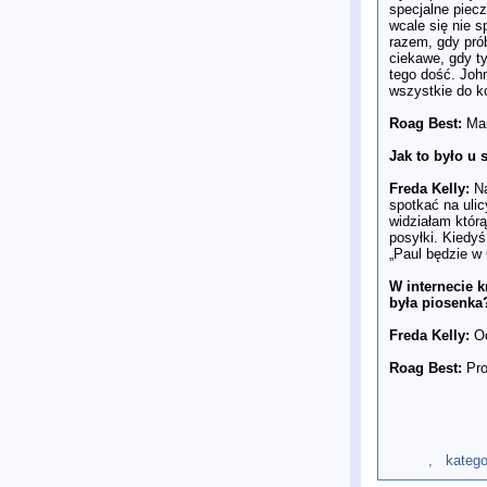
specjalne piec
wcale się nie s
razem, gdy pró
ciekawe, gdy ty
tego dość. John
wszystkie do k
Roag Best:
Mam
Jak to było u 
Freda Kelly:
Na
spotkać na ulic
widziałam któr
posyłki. Kiedyś
„Paul będzie w
W internecie k
była piosenka
Freda Kelly:
O
Roag Best:
Pro
, kategoria