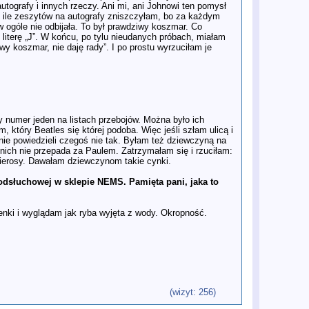
13 paĽ
Kobiety, polityka i imigranci.
tografy i innych rzeczy. Ani mi, ani Johnowi ten pomysł
Nieznane oblicze "A Hard Day's
ę, ile zeszytów na autografy zniszczyłam, bo za każdym
Night" w nowej książce dziennikarki
ogóle nie odbijała. To był prawdziwy koszmar. Co
BBC
 literę „J”. W końcu, po tylu nieudanych próbach, miałam
11 paĽ
Paul McCartney koncertuje w
y koszmar, nie daję rady”. I po prostu wyrzuciłam je
Ameryce Północnej
10 paĽ
Nowojorski okres protestu Lennona
powraca w wystawnym, lecz
niekompletnym boksie - recenzja
Petera Wattsa w Uncut
10 paĽ
Film o Beatlesach: Anna Sawai i
Aimee Lou Wood przymierzane do
y numer jeden na listach przebojów. Można było ich
ról Yoko Ono i Pattie Boyd
 który Beatles się której podoba. Więc jeśli szłam ulicą i
10 paĽ
Mia McKenna-Bruce jako Maureen
nie powiedzieli czegoś nie tak. Byłam też dziewczyną na
Starkey. Gwiazda dołącza do
 nich nie przepada za Paulem. Zatrzymałam się i rzuciłam:
obsady filmów Sama Mendesa o
pierosy. Dawałam dziewczynom takie cynki.
Beatlesach
9 paĽ
Sean Ono Lennon: „Ludzie mówią,
e odsłuchowej w sklepie NEMS. Pamięta pani, jaka to
że dorastałem w cieniu ojca – ale to
Yoko naprawdę w nim żyła”
9 paĽ
Świat świętuje 85. urodziny Johna
enki i wyglądam jak ryba wyjęta z wody. Okropność.
Lennona: Wyjątkowe wydarzenia,
nowa muzyka i hołd dla artysty
9 paĽ
Zaginiony wywiad z Johnem
Lennonem ujawnia jego lęk przed
podsłuchami w USA
9 paĽ
20 sposobów, w jakie John Lennon
zmienił świat
8 paĽ
Saoirse Ronan jako Linda
(wizyt: 256)
McCartney w monumentalnym filmie
o The Beatles