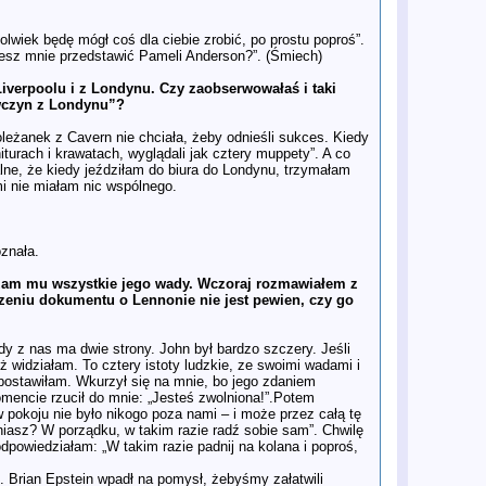
Zdradza też, że czeka na zupełnie
inny film
23 paĽ
Uzależnienie, romanse i zgolone
lwiek będę mógł coś dla ciebie zrobić, po prostu poproś”.
brwi: Najlepsze fragmenty biografii
ożesz mnie przedstawić Pameli Anderson?”. (Śmiech)
Ringo Starra
23 paĽ
"Paul nazwał moją książkę
iverpoolu i z Londynu. Czy zaobserwowałaś i taki
'gównem', a Yoko zrobiła awanturę o
ewczyn z Londynu”?
Churchilla" - relacja ze spotkania z
Philipem Normanem
leżanek z Cavern nie chciała, żeby odnieśli sukces. Kiedy
22 paĽ
Jak Ringo Starr ukształtował
iturach i krawatach, wyglądali jak cztery muppety”. A co
Beatlesów
alne, że kiedy jeździłam do biura do Londynu, trzymałam
22 paĽ
Główna obsada filmów o Beatlesach
i nie miałam nic wspólnego.
jest już znana. Pora obsadzić
szersze Kinowe Uniwersum
Beatlesów
19 paĽ
James Norton zagra Briana
oznała.
Epsteina w filmach biograficznych o
The Beatles
zam mu wszystkie jego wady. Wczoraj rozmawiałem z
18 paĽ
"LENNONOLOGY" i "Eight Arms To
ejrzeniu dokumentu o Lennonie nie jest pewien, czy go
Hold You" świętują rocznice
cyfrowym wydaniem PDF
17 paĽ
Syn Johna Lennona zaśpiewa
y z nas ma dwie strony. John był bardzo szczery. Jeśli
piosenkę The Beatles w duecie z
ż widziałam. To cztery istoty ludzkie, ze swoimi wadami i
Chrissie Hynde
 postawiłam. Wkurzył się na mnie, bo jego zdaniem
14 paĽ
Czego możemy spodziewać się po
ncie rzucił do mnie: „Jesteś zwolniona!”.Potem
zupełnie nowym, dziewiątym
odcinku „Anthology”?
 w pokoju nie było nikogo poza nami – i może przez całą tę
niasz? W porządku, w takim razie radź sobie sam”. Chwilę
14 paĽ
„Power to the People”: Jak słaby
album Johna Lennona przerodził
odpowiedziałam: „W takim razie padnij na kolana i poproś,
się w fascynujące wydawnictwo
pudełkowe
. Brian Epstein wpadł na pomysł, żebyśmy załatwili