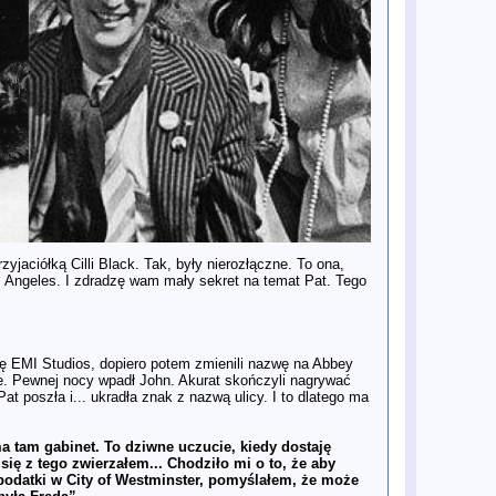
iPlayer oraz BBC One
1 gru
Laureat Oscara, film „WAR IS
OVER!”, trafia na YouTube. Sean
Ono Lennon zaprasza na wyjątkową
premierę
26 lis
John Lennon w nieznanych
wspomnieniach Jacka Douglasa
26 lis
W Polsce ukaże się biografia Yoko
Ono autorstwa Davida Sheffa
26 lis
Dziewięć odkryć z nowego,
dziewiątego odcinka Antologii The
Beatles
26 lis
The Beatles Anthology: nieudolnie
sklejony „nowy odcinek” wydaje się
kompletnie bezcelowy
26 lis
Analiza odcinka Anthology 9.
yjaciółką Cilli Black. Tak, były nierozłączne. To ona,
Uwaga! Zawiera spoilery
s Angeles. I zdradzę wam mały sekret na temat Pat. Tego
26 lis
To miłość, która trwa wiecznie: Jak
"Anthology" zdefiniowało historię
The Beatles
26 lis
Dziesięć najlepszych utworów z
nowej „Anthology 4”
 EMI Studios, dopiero potem zmienili nazwę na Abbey
26 lis
Książka Iana Lesliego „John & Paul.
e. Pewnej nocy wpadł John. Akurat skończyli nagrywać
The Beatles i muzyczne love story”
at poszła i... ukradła znak z nazwą ulicy. I to dlatego ma
trafi w przyszłym tygodniu do
sprzedaży w Polsce
25 lis
The Long and Winding Road: Stuart
a tam gabinet. To dziwne uczucie, kiedy dostaję
Maconie o tym, dlaczego nasze
ię z tego zwierzałem... Chodziło mi o to, że aby
opinie o The Beatles ciągle się
 podatki w City of Westminster, pomyślałem, że może
zmieniają