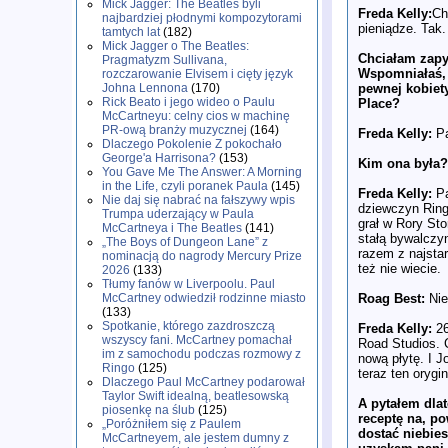
Mick Jagger: The Beatles byli
Freda Kelly:
Ch
najbardziej płodnymi kompozytorami
pieniądze. Tak.
tamtych lat
(182)
Mick Jagger o The Beatles:
Chciałam zapy
Pragmatyzm Sullivana,
Wspomniałaś,
rozczarowanie Elvisem i cięty język
pewnej kobiet
Johna Lennona
(170)
Rick Beato i jego wideo o Paulu
Place?
McCartneyu: celny cios w machinę
PR-ową branży muzycznej
(164)
Freda Kelly:
Pa
Dlaczego Pokolenie Z pokochało
George'a Harrisona?
(153)
Kim ona była?
You Gave Me The Answer: A Morning
in the Life, czyli poranek Paula
(145)
Freda Kelly:
Pa
Nie daj się nabrać na fałszywy wpis
dziewczyn Ring
Trumpa uderzający w Paula
grał w Rory Stor
McCartneya i The Beatles
(141)
stałą bywalczyn
„The Boys of Dungeon Lane” z
razem z najsta
nominacją do nagrody Mercury Prize
też nie wiecie.
2026
(133)
Tłumy fanów w Liverpoolu. Paul
Roag Best:
Nie
McCartney odwiedził rodzinne miasto
(133)
Spotkanie, którego zazdroszczą
Freda Kelly:
26
wszyscy fani. McCartney pomachał
Road Studios. 
im z samochodu podczas rozmowy z
nową płytę. I J
Ringo
(125)
teraz ten orygi
Dlaczego Paul McCartney podarował
Taylor Swift idealną, beatlesowską
A pytałem dla
piosenkę na ślub
(125)
receptę na, po
„Poróżniłem się z Paulem
dostać niebies
McCartneyem, ale jestem dumny z