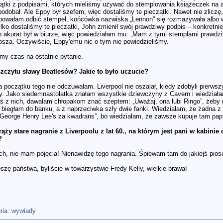
zątki z podpisami, których mieliśmy używać do stemplowania książeczek na au
podobał. Ale Eppy był szefem, więc dostaliśmy te pieczątki. Nawet nie zlicz
bowałam odbić stempel, końcówka nazwiska „Lennon” się rozmazywała albo w 
lko dostaliśmy te pieczątki, John zmienił swój prawdziwy podpis – konkretnie
 akurat był w biurze, więc powiedziałam mu: „Mam z tymi stemplami prawdziw
osza. Oczywiście, Eppy'emu nic o tym nie powiedzieliśmy.
y czas na ostatnie pytanie.
szczytu sławy Beatlesów? Jakie to było uczucie?
 początku tego nie odczuwałam. Liverpool nie oszalał, kiedy zdobyli pierwsz
y. Jako siedemnastolatka znałam wszystkie dziewczyny z Cavern i wiedziałam,
ąś z nich, dawałam chłopakom znać szeptem: „Uważaj, ona lubi Ringo”, żeby 
 biegłam do banku, a z naprzeciwka szły dwie fanki. Wiedziałam, że żadna z
 George Henry Lee's za kwadrans”, bo wiedziałam, że zawsze kupuje tam pa
rąży stare nagranie z Liverpoolu z lat 60., na którym jest pani w kabini
?
ch, nie mam pojęcia! Nienawidzę tego nagrania. Śpiewam tam do jakiejś pios
szę państwa, byliście w towarzystwie Fredy Kelly, wielkie brawa!
: wywiady