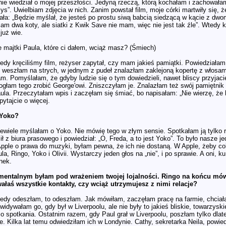
 nie wiedział o mojej przeszłości. Jedyną rzeczą, którą kochałam i zachował
ys”. Uwielbiam zdjęcia w nich. Zanim powstał film, moje córki martwiły się, 
ała: „Będzie myślał, że jesteś po prostu siwą babcią siedzącą w kącie z dw
am dwa koty, ale siatki z Kwik Save nie mam, więc nie jest tak źle”. Wtedy k
już wie.
e majtki Paula, które ci dałem, wciąż masz? (Śmiech)
edy kręciliśmy film, reżyser zapytał, czy mam jakieś pamiątki. Powiedziałam
dy weszłam na strych, w jednym z pudeł znalazłam zaklejoną kopertę z włosam
łam. Pomyślałam, że gdyby ludzie się o tym dowiedzieli, nawet bliscy przyjacie
ogłam tego zrobić George'owi. Zniszczyłam je. Znalazłam też swój pamiętnik 
ula. Przeczytałam wpis i zaczęłam się śmiać, bo napisałam: „Nie wierzę, że k
pytajcie o więcej.
 Yoko?
ewiele myślałam o Yoko. Nie mówię tego w złym sensie. Spotkałam ją tylko 
ł z biura prasowego i powiedział: „O, Freda, a to jest Yoko”. To było nasze 
 Apple o prawa do muzyki, byłam pewna, że ich nie dostaną. W Apple, żeby c
la, Ringo, Yoko i Olivii. Wystarczy jeden głos na „nie”, i po sprawie. A oni, 
nek.
mentalnym byłam pod wrażeniem twojej lojalności. Ringo na końcu mówi
ałaś wszystkie kontakty, czy wciąż utrzymujesz z nimi relacje?
edy odeszłam, to odeszłam. Jak mówiłam, zaczęłam pracę na farmie, chcia
 widywałam go, gdy był w Liverpoolu, ale nie były to jakieś bliskie, towarzys
 o spotkania. Ostatnim razem, gdy Paul grał w Liverpoolu, poszłam tylko d
e. Kilka lat temu odwiedziłam ich w Londynie. Cathy, sekretarka Neila, powied