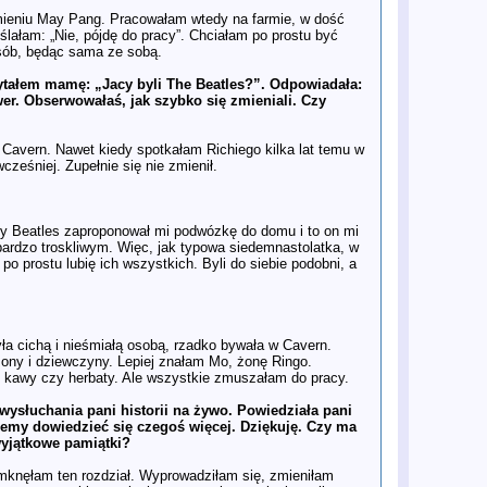
publikując „niemy” utwór
imieniu May Pang. Pracowałam wtedy na farmie, w dość
15 lis
Geniusz i kupa: Zemsta Paula
lałam: „Nie, pójdę do pracy”. Chciałam po prostu być
McCartneya
osób, będąc sama ze sobą.
14 lis
Problem na "drodze" do filmu o
Beatlesach. Słynne przejście
Pytałem mamę: „Jacy byli The Beatles?”. Odpowiadała:
niedostępne dla ekipy
wer. Obserwowałaś, jak szybko się zmieniali. Czy
13 lis
POKÓJ, MIŁOŚĆ I POP – Niezwykła
solowa passa Ringo Starra w latach
1970–1974
z Cavern. Nawet kiedy spotkałam Richiego kilka lat temu w
11 lis
Nowe Spojrzenie na Antologię w
cześniej. Zupełnie się nie zmienił.
magazynie Uncut: The Beatles 30
Lat Później
10 lis
Ranking GQ: Najlepsze piosenki
Paula McCartneya po rozpadzie
ny Beatles zaproponował mi podwózkę do domu i to on mi
The Beatles
bardzo troskliwym. Więc, jak typowa siedemnastolatka, w
9 lis
Wywiad na wyłączność z Paulem
 prostu lubię ich wszystkich. Byli do siebie podobni, a
McCartneyem: „Na początku John,
George i Ringo nie byli zachwyceni
Wings”
7 lis
Ukazuje się box set WINGS 2025 –
nowa kompilacja z 32 utworami.
yła cichą i nieśmiałą osobą, rzadko bywała w Cavern.
7 lis
"Heaven" Jamesa McCartneya:
 żony i dziewczyny. Lepiej znałam Mo, żonę Ringo.
Niebiański hit czy piekielne
ej kawy czy herbaty. Ale wszystkie zmuszałam do pracy.
rozczarowanie?
4 lis
Dlaczego mylicie się w ocenie
ysłuchania pani historii na żywo. Powiedziała pani
Wings Paula McCartneya - recenzja
żemy dowiedzieć się czegoś więcej. Dziękuję. Czy ma
Telegraph
wyjątkowe pamiątki?
4 lis
WINGS na nowo: Recenzja
ostatecznej składanki
mknęłam ten rozdział. Wyprowadziłam się, zmieniłam
3 lis
Niepublikowane zdjęcia Beatlesów