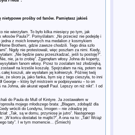
była Freda”.
25 lis
Świat Johna Lennona, Yoko Ono i
The Beatles w Apple Records
(1968–1971) oczami Johna Kosha
21 lis
Gdzie jest „Carnival of Light”? Blaski
ę nietypowe prośby od fanów. Pamiętasz jakieś
i cienie jubileuszowej edycji
Anthology
21 lis
„To musi być ostatnia piosenka
o nie wierzyłam. To było kilka miesięcy po tym, jak
Beatlesów”. Kulisy nowego odcinka
 włosów Paula?”. Pomyślałam: „No przecież nie podejdę i
Antologii i pożegnalnego singla
Czwórki z Liverpoolu
 że jedna z moich krewnych ma medalion z kosmykiem
 Horne Brothers, gdzie zawsze chodzili. Tego dnia szło
21 lis
REAL LOVE – MIKS 2025: Skąd ta
różnica w brzmieniu?
mi”. Nigdy nie protestowali, więc poszłam za nimi. Kiedy,
pytałam: „Nie będzie panu przeszkadzać, jeśli tu postoję?”.
21 lis
Zaginiony rozdział Beatlesów –
kulisy wielkiego powrotu
e, nie, ja to zrobię”. Zgarnęłam włosy Johna do koperty,
 wysyłałam fanom włosy. Przez to zostałam też złodziejką.
21 lis
W listopadzie ukaże się zestaw
George Martin – The Velvet
zostawił na krześle koszulę. Spojrzałam na nią, potem na
Revolution: Sound Productions and
ałej koszuli, ale wysłałam jej kołnierzyk. Później twój
Impressionist Influences
 że skoro ja, jako fanka, bym się z tego cieszyła, to inni
20 lis
Rozszerzona kolekcja "Anthology"
wpadł George – który był mistrzem w podpisywaniu – to on
to prawdziwa skarbnica
 na Johna, ale akurat wpadł Paul. Lepszy on niż nikt”. I od
Beatlesowskiego geniuszu
19 lis
„Thirty Three & 1/3”: George
Harrison wraca do formy
chali do Paula do Mull of Kintyre. Ja zostawałem w
18 lis
To było 30 lat temu… – nowy
Poprosiła mojego młodszego brata: „Błagam, zdobądź dla
rozdział Antologii The Beatles
iedy wrócili do Londynu, Imogen – nie zdradzę jej
18 lis
Jools Holland: Człowiek, który
ział: „Tak, są w domu, przyniosę je jutro”. Następnego
zadawał pytania
am: „W końcu dostałaś te majtki?”. A ona na to: „Tak! Wciąż
17 lis
The Beatles Anthology – Nowy
jego taty”. I w tym momencie... (Śmiech)
Odcinek – Pierwsze Spojrzenie!
17 lis
Paul McCartney dołącza do protestu
branży muzycznej przeciwko AI,