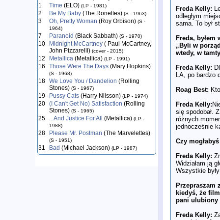
1
Time
(ELO)
(LP - 1981)
Freda Kelly:
Le
2
Be My Baby
(The Ronettes)
(S - 1963)
odległym miejs
3
Oh, Pretty Woman
(Roy Orbison)
(S -
sama. To był s
1964)
7
Paranoid
(Black Sabbath)
(S - 1970)
Freda, byłem 
10
Midnight McCartney
( Paul McCartney,
„Byli w porząd
John Pizzarelli)
(cover - 2015)
wtedy, w tamty
12
Metallica
(Metallica)
(LP - 1991)
16
Those Were The Days
(Mary Hopkins)
Freda Kelly:
Dl
(S - 1968)
LA, po bardzo d
18
We Love You / Dandelion
(Rolling
Stones)
(S - 1967)
Roag Best:
Kto
19
Pussy Cats
(Harry Nilsson)
(LP - 1974)
20
(I Can't Get No) Satisfaction
(Rolling
Freda Kelly:
Ni
Stones)
się spodobał. 
(S - 1965)
25
...And Justice For All
(Metallica)
różnych momenta
(LP -
jednocześnie k
1988)
28
Please Mr. Postman
(The Marvelettes)
Czy mogłabyś 
(S - 1951)
31
Bad
(Michael Jackson)
(LP - 1987)
Freda Kelly:
Zn
Widziałam ją gł
Wszystkie były 
Przepraszam z
kiedyś, że fi
pani ulubiony 
Freda Kelly:
Za