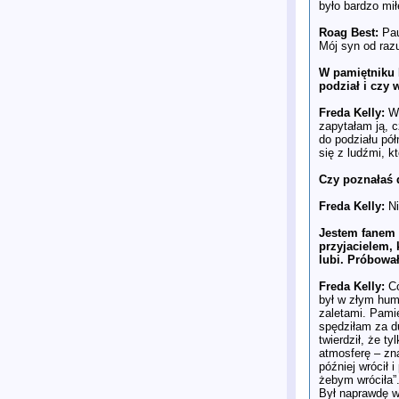
było bardzo mił
Roag Best:
Pau
Mój syn od razu
W pamiętniku 
podział i czy 
Freda Kelly:
W 
zapytałam ją, c
do podziału pół
się z ludźmi, 
Czy poznałaś 
Freda Kelly:
Ni
Jestem fanem 
przyjacielem, 
lubi. Próbowa
Freda Kelly:
Có
był w złym humo
zaletami. Pami
spędziłam za d
twierdził, że t
atmosferę – zn
później wrócił 
żebym wróciła”
Był naprawdę w