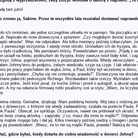
zgodę z wyprzedzeniem, żeby złożyć wniosek o tablicę z napisem: „Tu 
dę tam jutro!
to znowu ja, Sabine. Przez te wszystkie lata musiałaś dostawać naprawd
ło ich mnóstwo, ale jedna szczególnie utkwiła mi w pamięci. Na początku w t
lub. Napisała do mnie dziewczyna z pytaniem: „Czy mogłabym dostać kosmyk
ępki włosów”. Więc nie odpisałam. Ale kilka miesięcy później zobaczyłam,
z pierwszego strzyżenia. I wtedy mnie olśniło. Umówiłam ich do fryzjera, do
o było rzadkością. Nie pamiętam którzy. Powiedziałam po prostu: „Pójdę z wa
 usiadł na fotelu, podeszłam do fryzjera, który zawsze nosił biały kitel, i za
rzyc Johna, poprosił asystenta o posprzątanie włosów. Wtedy wkroczyłam: „Ni
dałam Johnny'emu do podpisu, żebym wiedziała, czyje są czyje. I tak właśnie
ru po pracy pojechałam do wujka Jima, a Paul, który był wcześniej w domu, 
 i pomyślałam: „Chyba się nie zorientuje, prawda?”. Dziewczyna nie dostała c
amane pałeczki perkusyjne Richiego. Rozdawałam takie rzeczy. Myślałam sobie,
jeszcze jedno. Jeśli ktoś pisał, że kocha Johna i prosił o autograf, a akurat 
m. A my na odwrocie firmowej notki pisaliśmy coś w stylu: „Wiem, że liczyłaś
my.
etna robota. Genialne, dziękuję. Mam podobną historię. Mój tata z rodziną je
a z dziewczyn, z którymi się wtedy zadawaliśmy, szalała na punkcie Paula. 
k Paula”. Obiecał, że spróbuje. Oczywiście, nawet nie próbował ich ukraść. K
st teraz znaną aktorką – zapytała: „I co, masz dla mnie te majtki?”. Odpowied
rę majtek mojego taty i dał jej. Kilka miesięcy później siedzę u Imogen i pyt
 jej powiedziałem: „Wiesz, że to nie są majtki Paula, prawda? Należą do mo
tać, gdzie byłaś, kiedy dotarła do ciebie wiadomość o śmierci Johna?