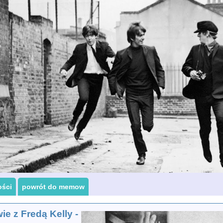
ości
powrót do memow
e z Fredą Kelly -