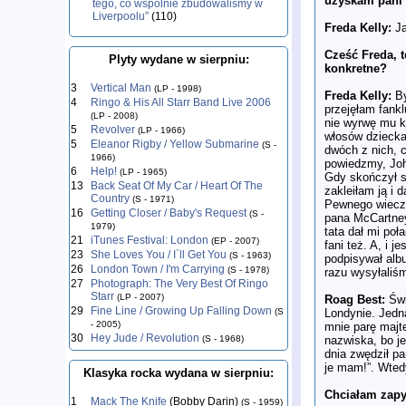
uzyskam pani 
tego, co wspólnie zbudowaliśmy w
Liverpoolu”
(110)
Freda Kelly:
Ja
Cześć Freda, 
Plyty wydane w sierpniu:
konkretne?
3
Vertical Man
(LP - 1998)
Freda Kelly:
By
4
Ringo & His All Starr Band Live 2006
przejęłam fank
(LP - 2008)
nie wyrwę mu k
5
Revolver
(LP - 1966)
włosów dziecka 
5
Eleanor Rigby / Yellow Submarine
(S -
dwóch z nich, c
1966)
powiedzmy, John
6
Help!
(LP - 1965)
Gdy skończył st
13
Back Seat Of My Car / Heart Of The
zakleiłam ją i 
Country
(S - 1971)
Pewnego wieczo
16
Getting Closer / Baby's Request
(S -
pana McCartneya
1979)
tata dał mi poł
21
iTunes Festival: London
(EP - 2007)
fani też. A, i 
23
She Loves You / I`ll Get You
(S - 1963)
podpisywał albu
26
London Town / I'm Carrying
(S - 1978)
razu wysyłaliś
27
Photograph: The Very Best Of Ringo
Starr
(LP - 2007)
Roag Best:
Świ
29
Fine Line / Growing Up Falling Down
Londynie. Jedn
(S
- 2005)
mnie parę majte
30
Hey Jude / Revolution
nazwiska, bo je
(S - 1968)
dnia zwędził pa
je mam!”. Wtedy
Klasyka rocka wydana w sierpniu:
Chciałam zapy
1
Mack The Knife
(Bobby Darin)
(S - 1959)