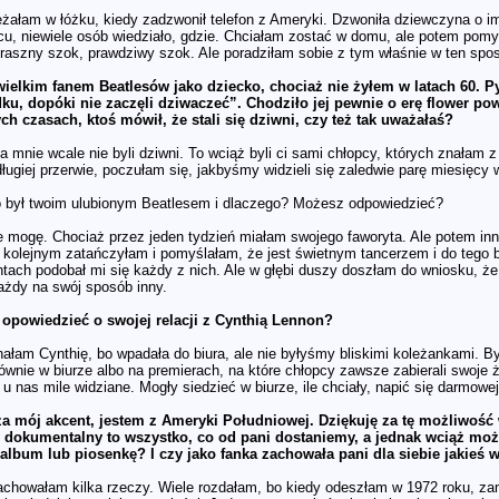
żałam w łóżku, kiedy zadzwonił telefon z Ameryki. Dzwoniła dziewczyna o 
cu, niewiele osób wiedziało, gdzie. Chciałam zostać w domu, ale potem pomyś
traszny szok, prawdziwy szok. Ale poradziłam sobie z tym właśnie w ten sp
wielkim fanem Beatlesów jako dziecko, chociaż nie żyłem w latach 60. 
ku, dopóki nie zaczęli dziwaczeć”. Chodziło jej pewnie o erę flower po
ch czasach, ktoś mówił, że stali się dziwni, czy też tak uważałaś?
a mnie wcale nie byli dziwni. To wciąż byli ci sami chłopcy, których znałam 
ługiej przerwie, poczułam się, jakbyśmy widzieli się zaledwie parę miesięcy w
 był twoim ulubionym Beatlesem i dlaczego? Możesz odpowiedzieć?
e mogę. Chociaż przez jeden tydzień miałam swojego faworyta. Ale potem in
Z kolejnym zatańczyłam i pomyślałam, że jest świetnym tancerzem i do tego 
ch podobał mi się każdy z nich. Ale w głębi duszy doszłam do wniosku, że po
ażdy na swój sposób inny.
opowiedzieć o swojej relacji z Cynthią Lennon?
ałam Cynthię, bo wpadała do biura, ale nie byłyśmy bliskimi koleżankami. B
ównie w biurze albo na premierach, na które chłopcy zawsze zabierali swoje
u nas mile widziane. Mogły siedzieć w biurze, ile chciały, napić się darmow
a mój akcent, jestem z Ameryki Południowej. Dziękuję za tę możliwość w
lm dokumentalny to wszystko, co od pani dostaniemy, a jednak wciąż mo
album lub piosenkę? I czy jako fanka zachowała pani dla siebie jakieś 
chowałam kilka rzeczy. Wiele rozdałam, bo kiedy odeszłam w 1972 roku, za