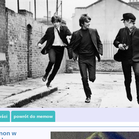
ości
powrót do memow
non w