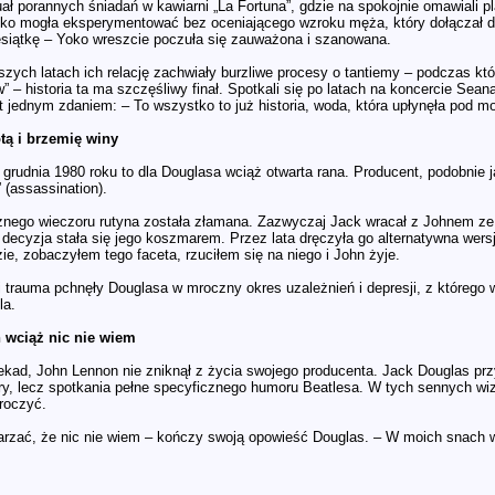
ał porannych śniadań w kawiarni „La Fortuna”, gdzie na spokojnie omawiali pl
oko mogła eksperymentować bez oceniającego wzroku męża, który dołączał do
esiątkę – Yoko wreszcie poczuła się zauważona i szanowana.
zych latach ich relację zachwiały burzliwe procesy o tantiemy – podczas któ
” – historia ta ma szczęśliwy finał. Spotkali się po latach na koncercie Sea
 jednym zdaniem: – To wszystko to już historia, woda, która upłynęła pod m
tą i brzemię winy
grudnia 1980 roku to dla Douglasa wciąż otwarta rana. Producent, podobnie 
 (assassination).
znego wieczoru rutyna została złamana. Zazwyczaj Jack wracał z Johnem ze s
a decyzja stała się jego koszmarem. Przez lata dręczyła go alternatywna wer
e, zobaczyłem tego faceta, rzuciłem się na niego i John żyje.
 trauma pchnęły Douglasa w mroczny okres uzależnień i depresji, z którego w
la.
h wciąż nic nie wiem
kad, John Lennon nie zniknął z życia swojego producenta. Jack Douglas przy
y, lecz spotkania pełne specyficznego humoru Beatlesa. W tych sennych wizja
droczyć.
tarzać, że nic nie wiem – kończy swoją opowieść Douglas. – W moich snach w