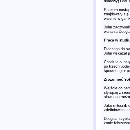
domowy) i dał 
Przełom nastąp
znajdowały się
walenie w garn
John zadzwonił
wahania Dougla
Praca w studi
Dlaczego do sw
John wskazał pa
Chodziło o ins
po trzech podej
śpiewał i grał 
Zrozumieć Yok
Wejście do her
słynącej z nieu
sławnego męża,
Jako miłośnik 
zdefiniowało ic
Douglas szybko
żonie fałszowan