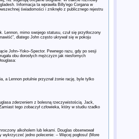
25 lis
Świat Johna Lennona, Yoko Ono i
adesh. Informacja ta wprawiła Billy'ego Corgana w
The Beatles w Apple Records
wszechnej świadomości i zniknęło z publicznego rejestru
(1968–1971) oczami Johna Kosha
21 lis
Gdzie jest „Carnival of Light”? Blaski
i cienie jubileuszowej edycji
Anthology
21 lis
„To musi być ostatnia piosenka
 Lennon, mimo swojego statusu, czuł się przytłoczony
Beatlesów”. Kulisy nowego odcinka
enawiść”, dlatego John często ukrywał się w pokoju
Antologii i pożegnalnego singla
Czwórki z Liverpoolu
21 lis
REAL LOVE – MIKS 2025: Skąd ta
kącie John–Yoko–Spector. Pewnego razu, gdy po sesji
różnica w brzmieniu?
zrugała obu dorosłych mężczyzn jak niesfornych
21 lis
Zaginiony rozdział Beatlesów –
Douglasa:
kulisy wielkiego powrotu
21 lis
W listopadzie ukaże się zestaw
George Martin – The Velvet
Revolution: Sound Productions and
Impressionist Influences
, a Lennon potulnie przyznał żonie rację, byle tylko
20 lis
Rozszerzona kolekcja "Anthology"
to prawdziwa skarbnica
Beatlesowskiego geniuszu
19 lis
„Thirty Three & 1/3”: George
Harrison wraca do formy
glasa zderzeniem z bolesną rzeczywistością. Jack,
18 lis
To było 30 lat temu… – nowy
amiast tego zobaczył człowieka, który w studiu rzadko
rozdział Antologii The Beatles
18 lis
Jools Holland: Człowiek, który
zadawał pytania
17 lis
The Beatles Anthology – Nowy
Odcinek – Pierwsze Spojrzenie!
zamroczony alkoholem lub lekami. Douglas obserwował
17 lis
Paul McCartney dołącza do protestu
 by wykrzyczeć jedno polecenie: – Więcej pogłosu! (More
branży muzycznej przeciwko AI,