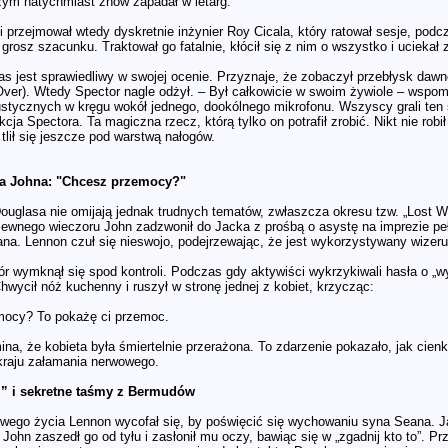
czym natychmiast znów zapadał w letarg.
i przejmował wtedy dyskretnie inżynier Roy Cicala, który ratował sesje, podc
grosz szacunku. Traktował go fatalnie, kłócił się z nim o wszystko i uciekał 
as jest sprawiedliwy w swojej ocenie. Przyznaje, że zobaczył przebłysk da
ver). Wtedy Spector nagle odżył. – Był całkowicie w swoim żywiole – wspomi
ustycznych w kręgu wokół jednego, dookólnego mikrofonu. Wszyscy grali ten 
kcja Spectora. Ta magiczna rzecz, którą tylko on potrafił zrobić. Nikt nie rob
y tlił się jeszcze pod warstwą nałogów.
a Johna: "Chcesz przemocy?"
uglasa nie omijają jednak trudnych tematów, zwłaszcza okresu tzw. „Lost W
ewnego wieczoru John zadzwonił do Jacka z prośbą o asystę na imprezie peł
na. Lennon czuł się nieswojo, podejrzewając, że jest wykorzystywany wizeru
ór wymknął się spod kontroli. Podczas gdy aktywiści wykrzykiwali hasła o „wyk
hwycił nóż kuchenny i ruszył w stronę jednej z kobiet, krzycząc:
mocy? To pokażę ci przemoc.
a, że kobieta była śmiertelnie przerażona. To zdarzenie pokazało, jak cien
kraju załamania nerwowego.
 i sekretne taśmy z Bermudów
liwego życia Lennon wycofał się, by poświęcić się wychowaniu syna Seana. 
y John zaszedł go od tyłu i zasłonił mu oczy, bawiąc się w „zgadnij kto to”. 