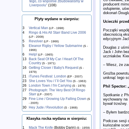
tego, co wspólnie zbudowaliśmy w
producent mimo
Liverpoolu”
(108)
osłupienie, uś
dokonań Dougl
Plyty wydane w sierpniu:
Ucieczki prze
3
Vertical Man
(LP - 1998)
Początki współ
4
Ringo & His All Starr Band Live 2006
obecnością eksc
(LP - 2008)
edycyjnym Jacka
5
Revolver
(LP - 1966)
5
Eleanor Rigby / Yellow Submarine
(S -
Douglas z uśmi
1966)
Jack i John be
6
Help!
(LP - 1965)
uczniaków. Kie
13
Back Seat Of My Car / Heart Of The
Country
(S - 1971)
– Wiesz, że za
16
Getting Closer / Baby's Request
(S -
1979)
Groźba powrotu 
21
iTunes Festival: London
(EP - 2007)
uniknąć tego s
23
She Loves You / I`ll Get You
(S - 1963)
26
London Town / I'm Carrying
Phil Spector: 
(S - 1978)
27
Photograph: The Very Best Of Ringo
Starr
Spotkanie z Ph
(LP - 2007)
29
Fine Line / Growing Up Falling Down
wychowany na h
(S
bywał trzeźwy.
- 2005)
30
Hey Jude / Revolution
(S - 1968)
– Byłem bardzo
Klasyka rocka wydana w sierpniu:
Podczas sesji 
kuriozalne scen
1
Mack The Knife
(Bobby Darin)
(S - 1959)