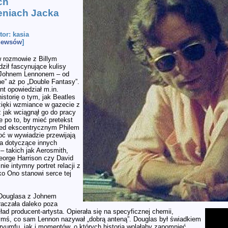
ch
niach Jacka
utor: kasia
 newsów
]
 rozmowie z Billym
ził fascynujące kulisy
z Johnem Lennonem – od
ne” aż po „Double Fantasy”.
nt opowiedział m.in.
istorię o tym, jak Beatles
zięki wzmiance w gazecie z
z jak wciągnął go do pracy
e po to, by mieć pretekst
zed ekscentrycznym Philem
ć w wywiadzie przewijają
a dotyczące innych
– takich jak Aerosmith,
eorge Harrison czy David
nie intymny portret relacji z
o Ono stanowi serce tej
 Douglasa z Johnem
aczała daleko poza
ad producent-artysta. Opierała się na specyficznej chemii,
zymś, co sam Lennon nazywał „dobrą anteną”. Douglas był świadkiem
ryumfu, jak i momentów, o których historia wolałaby zapomnieć.