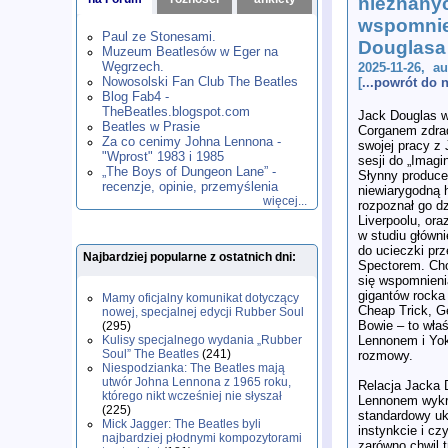
nieznany
1980
1981
1982
1983
1984
,
,
,
,
,
wspomnie
1985
1986
1987
1988
1989
,
,
,
,
,
Paul ze Stonesami.
Douglasa
1990
1991
1992
1993
1994
,
,
,
,
,
Muzeum Beatlesów w Eger na
1995
1996
1997
1998
1999
,
,
,
,
,
Węgrzech.
2025-11-26, a
2000
2001
2002
2003
2004
,
,
,
,
,
Nowosolski Fan Club The Beatles
[
...powrót do
2005
2006
2007
2008
2009
,
,
,
,
,
Blog Fab4 -
2010
2011
2012
2013
2014
TheBeatles.blogspot.com
,
,
,
,
,
Jack Douglas w
2015
Beatles w Prasie
2016
2017
2018
2019
,
,
,
,
,
Corganem zdrad
Za co cenimy Johna Lennona -
2020
2021
2022
2023
2024
,
,
,
,
,
swojej pracy 
"Wprost" 1983 i 1985
2025
2026
,
,
sesji do „Imagi
„The Boys of Dungeon Lane” -
Słynny produce
recenzje, opinie, przemyślenia
niewiarygodną h
więcej...
rozpoznał go d
Liverpoolu, ora
w studiu główni
do ucieczki pr
Najbardziej popularne z ostatnich dni:
Spectorem. Cho
się wspomnieni
gigantów rocka 
Mamy oficjalny komunikat dotyczący
Cheap Trick, G
nowej, specjalnej edycji Rubber Soul
Bowie – to właś
(295)
Lennonem i Yok
Kulisy specjalnego wydania „Rubber
Soul” The Beatles
(241)
rozmowy.
Niespodzianka: The Beatles mają
utwór Johna Lennona z 1965 roku,
Relacja Jacka
którego nikt wcześniej nie słyszał
Lennonem wykr
(225)
standardowy ukł
Mick Jagger: The Beatles byli
instynkcie i c
najbardziej płodnymi kompozytorami
zarówno chwil t