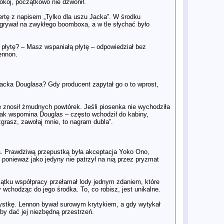
okój, początkowo nie dzwonił.
sprzedane na aukcji
2 lis
„Świat twierdził, że nie żyję – i pod
rtę z napisem „Tylko dla uszu Jacka”. W środku
wieloma względami tak było”: Paul
grywał na zwykłego boomboxa, a w tle słychać było
McCartney o straconych latach po
Beatlesach
1 lis
Duchowe Podróże Johna Lennona i
płytę? – Masz wspaniałą płytę – odpowiedział bez
George'a Harrisona
ennon.
29 paĽ
Spadają zyski Apple Corps, firmy
założonej przez Beatlesów
24 paĽ
Julian Lennon opowiedział o swojej
nowej EP-ce i odczuciach na temat
acka Douglasa? Gdy producent zapytał go o to wprost,
"kolejnego cholernego filmu o
Beatlesach"
24 paĽ
Czy Taylor Swift jest większa niż The
Beatles? Eksperci komentują
e znosił żmudnych powtórek. Jeśli piosenka nie wychodziła
– jak wspomina Douglas – często wchodził do kabiny,
24 paĽ
Przedsmak „Anthology 4”: posłuchaj
niepublikowanej wersji „I’ve Just
zgrasz, zawołaj mnie, to nagram dubla”.
Seen a Face”
24 paĽ
Wczesne plany albumów Anthology
23 paĽ
Paul McCartney: „Trząsłem się, nie
mogąc podnieść głowy z poduszki” -
. Prawdziwą przepustką była akceptacja Yoko Ono,
fragmenty książki "Wings: the Story
 ponieważ jako jedyny nie patrzył na nią przez pryzmat
of a Band on the Run"
23 paĽ
Książka "SHOUT!" w nowej
odsłonie. Philip Norman spotka się z
zątku współpracy przełamał lody jednym zdaniem, które
fanami w Londynie
y wchodząc do jego środka. To, co robisz, jest unikalne.
23 paĽ
Zapowiedź nowej biografii Ringo
Starra
tystkę. Lennon bywał surowym krytykiem, a gdy wytykał
23 paĽ
Syn Ringo Starra o Keoghanie:
 by dać jej niezbędną przestrzeń.
"Potrzebuje wielkiego nosa".