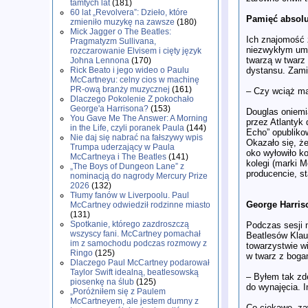
tamtych lat
(181)
60 lat „Revolvera”: Dzieło, które
Pamięć absolu
zmieniło muzykę na zawsze
(180)
Mick Jagger o The Beatles:
Ich znajomość z
Pragmatyzm Sullivana,
niezwykłym umy
rozczarowanie Elvisem i cięty język
twarzą w twarz
Johna Lennona
(170)
dystansu. Zami
Rick Beato i jego wideo o Paulu
McCartneyu: celny cios w machinę
PR-ową branży muzycznej
(161)
– Czy wciąż ma
Dlaczego Pokolenie Z pokochało
George'a Harrisona?
(153)
Douglas oniemia
You Gave Me The Answer: A Morning
przez Atlantyk 
in the Life, czyli poranek Paula
(144)
Echo” opubliko
Nie daj się nabrać na fałszywy wpis
Okazało się, że
Trumpa uderzający w Paula
oko wyłowiło ko
McCartneya i The Beatles
(141)
kolegi (marki M
„The Boys of Dungeon Lane” z
producencie, st
nominacją do nagrody Mercury Prize
2026
(132)
Tłumy fanów w Liverpoolu. Paul
George Harris
McCartney odwiedził rodzinne miasto
(131)
Spotkanie, którego zazdroszczą
Podczas sesji 
wszyscy fani. McCartney pomachał
Beatlesów Klau
im z samochodu podczas rozmowy z
towarzystwie wi
Ringo
(125)
w twarz z boga
Dlaczego Paul McCartney podarował
Taylor Swift idealną, beatlesowską
– Byłem tak zd
piosenkę na ślub
(125)
do wynajęcia. I
„Poróżniłem się z Paulem
McCartneyem, ale jestem dumny z
Co ciekawe, zaw