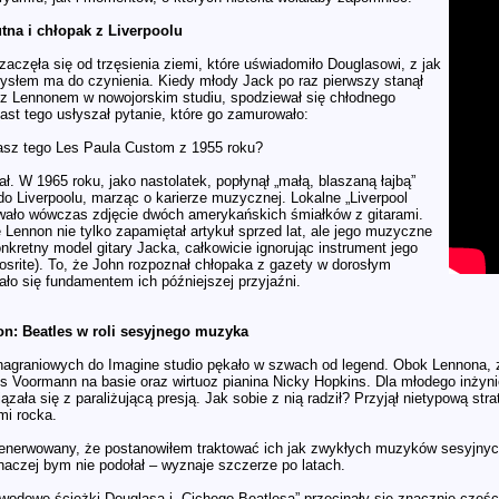
tna i chłopak z Liverpoolu
aczęła się od trzęsienia ziemi, które uświadomiło Douglasowi, z jak
słem ma do czynienia. Kiedy młody Jack po raz pierwszy stanął
 z Lennonem w nowojorskim studiu, spodziewał się chłodnego
ast tego usłyszał pytanie, które go zamurowało:
sz tego Les Paula Custom z 1955 roku?
ł. W 1965 roku, jako nastolatek, popłynął „małą, blaszaną łajbą”
do Liverpoolu, marząc o karierze muzycznej. Lokalne „Liverpool
wało wówczas zdjęcie dwóch amerykańskich śmiałków z gitarami.
 Lennon nie tylko zapamiętał artykuł sprzed lat, ale jego muzyczne
nkretny model gitary Jacka, całkowicie ignorując instrument jego
osrite). To, że John rozpoznał chłopaka z gazety w dorosłym
ało się fundamentem ich późniejszej przyjaźni.
on: Beatles w roli sesyjnego muzyka
nagraniowych do Imagine studio pękało w szwach od legend. Obok Lennona, za
s Voormann na basie oraz wirtuoz pianina Nicky Hopkins. Dla młodego inżyn
ązała się z paraliżującą presją. Jak sobie z nią radził? Przyjął nietypową str
mi rocka.
enerwowany, że postanowiłem traktować ich jak zwykłych muzyków sesyjnyc
naczej bym nie podołał – wyznaje szczerze po latach.
odowe ścieżki Douglasa i „Cichego Beatlesa” przecinały się znacznie częście