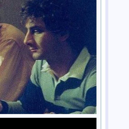
Vevo Footnotes
16 gru
Premiera oficjalnego teledysku do
klasyka George'a Harrisona „Give
Me Love (Give Me Peace on Earth)"
16 gru
Mark Lewisohn dokonał kolejnego
odkrycia w sprawie Paula
McCartneya
15 gru
Paul McCartney wspomina Roba
Reinera
9 gru
Moje dwie rozmowy z Seanem Ono
Lennonem
8 gru
Fotograf Allan Tannenbaum
wspomina ostatnie tygodnie życia
Johna Lennona
6 gru
British Library zaprasza na „The
Beatles at Stowe School” – odsłuch i
spotkanie z gośćmi
4 gru
The Rest Is History: Kompletna
historia The Beatles z Conanem
O’Brienem
4 gru
The Rest Is History: Kompletna
historia The Beatles z Conanem
O’Brienem (Część II)
4 gru
Siostrzenica Pete'a Besta z
kluczową rolą w filmach o The
Beatles u Sama Mendesa
3 gru
MOJO śledzi kulisy powstania
albumu Rubber Soul zespołu The
Beatles
3 gru
Serial biograficzny o The Beatles
„Hamburg Days” trafi na BBC