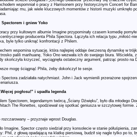
chodem wspomniał o pracy z Harrisonem przy historycznym Concert for Bangl
wiadamiając mu, jak wiele kluczowych momentów z historii muzyki umknęło po
asa.
d Spectorem i gniew Yoko
pracy przy kultowym albumie Imagine przypominały czasem komedię pomyłek.
entrycznego producenta Phila Spectora. Łączyła ich relacja typu „miłość-ni
, byle tylko uniknąć konfrontacji z Philem.
echem wspomina sytuację, która najlepiej oddaje ówczesną dynamikę w trój
ztrosko palili marihuanę, Yoko Ono wezwała ich do swojego biura. Wściekła, 
dy skończyła krzyczeć, wyciągnęła ostateczny argument, patrząc prosto na 
wsze mogę ściągnąć Phila, żeby dokończył te sesje.
Spectora zadziałała natychmiast. John i Jack wymienili przerażone spojrzenia
cenariusza.
„Więcej pogłosu!” i upadła legenda
ilem Spectorem, legendarnym twórcą „Ściany Dźwięku”, było dla młodego Dou
itach The Ronettes, spodziewał się spotkać geniusza w szczytowej formie. Z
 rozczarowany – przyznaje wprost Douglas.
do Imagine, Spector często siedział przy konsolecie w stanie półuśpienia, 
y: Phil, z głową opadającą na klatkę piersiową, budził się nagle tylko po to,