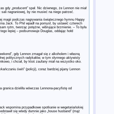
publikując „niemy” utwór
15 lis
Geniusz i kupa: Zemsta Paula
zas gdy „producent” spał. Nic dziwnego, że Lennon nie miał
McCartneya
z sali nagraniowej, by nie musieć na niego patrzeć.
14 lis
Problem na "drodze" do filmu o
Beatlesach. Słynne przejście
wnej magii podczas nagrywania świątecznego hymnu Happy
niedostępne dla ekipy
na Jack. To Phil wpadł na pomysł, by ustawić czterech
13 lis
POKÓJ, MIŁOŚĆ I POP – Niezwykła
sam rytm, tworząc potężne, wibrujące brzmienie. – To była
solowa passa Ringo Starra w latach
ił tego lepiej – podsumowuje Douglas, oddając hołd
1970–1974
11 lis
Nowe Spojrzenie na Antologię w
magazynie Uncut: The Beatles 30
Lat Później
10 lis
Ranking GQ: Najlepsze piosenki
Paula McCartneya po rozpadzie
eekend”, gdy Lennon zmagał się z alkoholem i własną
The Beatles
nej politycznych radykałów, w tym słynnego aktywisty
9 lis
Wywiad na wyłączność z Paulem
nkowo, i chciał, by ktoś zaufany miał na wszystko oko.
McCartneyem: „Na początku John,
George i Ringo nie byli zachwyceni
ańczaniu świń” (policji), coraz bardziej pijany Lennon
Wings”
7 lis
Ukazuje się box set WINGS 2025 –
nowa kompilacja z 32 utworami.
7 lis
"Heaven" Jamesa McCartneya:
Niebiański hit czy piekielne
ka granica dzieliła wówczas Lennona-pacyfistę od
rozczarowanie?
4 lis
Dlaczego mylicie się w ocenie
Wings Paula McCartneya - recenzja
Telegraph
4 lis
WINGS na nowo: Recenzja
Jack wspomina przypadkowe spotkanie w wegetariańskiej
ostatecznej składanki
Przedstawił się wtedy dumnie jako „house husband” (mąż
3 lis
Niepublikowane zdjęcia Beatlesów