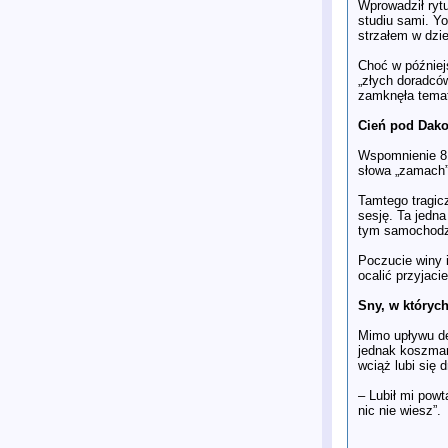
Wprowadził rytu
studiu sami. Y
strzałem w dzi
Choć w późniejs
„złych doradców
zamknęła temat
Cień pod Dako
Wspomnienie 8 
słowa „zamach”
Tamtego tragic
sesję. Ta jedn
tym samochodzi
Poczucie winy i
ocalić przyjacie
Sny, w któryc
Mimo upływu de
jednak koszmar
wciąż lubi się 
– Lubił mi pow
nic nie wiesz”.