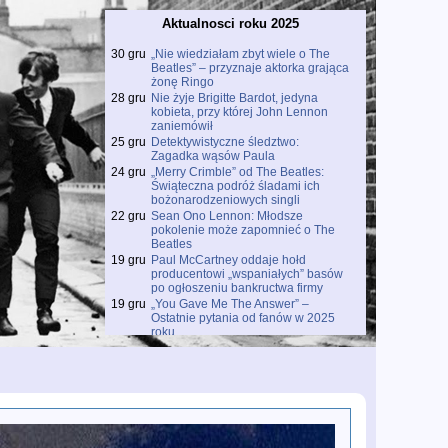
Aktualnosci roku 2025
30 gru
„Nie wiedziałam zbyt wiele o The
Beatles” – przyznaje aktorka grająca
żonę Ringo
28 gru
Nie żyje Brigitte Bardot, jedyna
kobieta, przy której John Lennon
zaniemówił
25 gru
Detektywistyczne śledztwo:
Zagadka wąsów Paula
24 gru
„Merry Crimble” od The Beatles:
Świąteczna podróż śladami ich
bożonarodzeniowych singli
22 gru
Sean Ono Lennon: Młodsze
pokolenie może zapomnieć o The
Beatles
19 gru
Paul McCartney oddaje hołd
producentowi „wspaniałych” basów
po ogłoszeniu bankructwa firmy
19 gru
„You Gave Me The Answer” –
Ostatnie pytania od fanów w 2025
roku
18 gru
Prawdziwe święto dla fanów The
Beatles: Wyciekły trzy unikalne
dema z wczesnych lat 60.
18 gru
Premiera filmu o kulisach „Free As A
Bird”
18 gru
Paul McCartney odsłania kulisy
„Wonderful Christmastime” w serii