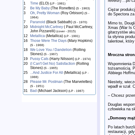
reverb!) ...po 
1
Time
(ELO)
(LP - 1981)
2
Be My Baby
(The Ronettes)
(S - 1963)
Ciężar produkcj
3
Oh, Pretty Woman
(Roy Orbison)
(S -
do Spectora za 
1964)
7
Paranoid
(Black Sabbath)
(S - 1970)
Mimo to, Dougl
10
Midnight McCartney
( Paul McCartney,
Xmas (War Is O
John Pizzarelli)
(cover - 2015)
gitarzystów ak
12
Metallica
(Metallica)
ta słynna produ
(LP - 1991)
16
Those Were The Days
(Mary Hopkins)
talentowi, któr
(S - 1968)
18
We Love You / Dandelion
(Rolling
Stones)
Mroczna stron
(S - 1967)
19
Pussy Cats
(Harry Nilsson)
(LP - 1974)
Wspomnienia Do
20
(I Can't Get No) Satisfaction
(Rolling
Stones)
tożsamością. P
(S - 1965)
Abbiego Hoffma
25
...And Justice For All
(Metallica)
(LP -
1988)
Niestety, wiecz
28
Please Mr. Postman
(The Marvelettes)
wpadł w szał. C
(S - 1951)
31
Bad
(Michael Jackson)
(LP - 1987)
– Chcesz prze
Douglas wspomin
człowieka na s
„Domowy mąż”
Po latach burz
restauracji, gd