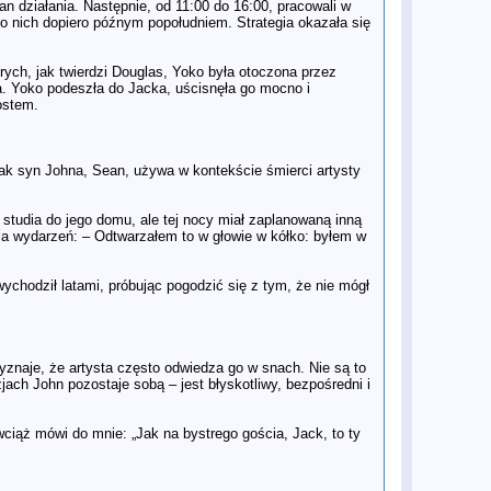
Zdradza też, że czeka na zupełnie
an działania. Następnie, od 11:00 do 16:00, pracowali w
inny film
 nich dopiero późnym popołudniem. Strategia okazała się
23 paĽ
Uzależnienie, romanse i zgolone
brwi: Najlepsze fragmenty biografii
Ringo Starra
rych, jak twierdzi Douglas, Yoko była otoczona przez
23 paĽ
"Paul nazwał moją książkę
na. Yoko podeszła do Jacka, uścisnęła go mocno i
'gównem', a Yoko zrobiła awanturę o
ostem.
Churchilla" - relacja ze spotkania z
Philipem Normanem
22 paĽ
Jak Ringo Starr ukształtował
Beatlesów
jak syn Johna, Sean, używa w kontekście śmierci artysty
22 paĽ
Główna obsada filmów o Beatlesach
jest już znana. Pora obsadzić
szersze Kinowe Uniwersum
tudia do jego domu, ale tej nocy miał zaplanowaną inną
Beatlesów
sja wydarzeń: – Odtwarzałem to w głowie w kółko: byłem w
19 paĽ
James Norton zagra Briana
Epsteina w filmach biograficznych o
The Beatles
ychodził latami, próbując pogodzić się z tym, że nie mógł
18 paĽ
"LENNONOLOGY" i "Eight Arms To
Hold You" świętują rocznice
cyfrowym wydaniem PDF
17 paĽ
Syn Johna Lennona zaśpiewa
piosenkę The Beatles w duecie z
znaje, że artysta często odwiedza go w snach. Nie są to
Chrissie Hynde
ch John pozostaje sobą – jest błyskotliwy, bezpośredni i
14 paĽ
Czego możemy spodziewać się po
zupełnie nowym, dziewiątym
odcinku „Anthology”?
ciąż mówi do mnie: „Jak na bystrego gościa, Jack, to ty
14 paĽ
„Power to the People”: Jak słaby
album Johna Lennona przerodził
się w fascynujące wydawnictwo
pudełkowe