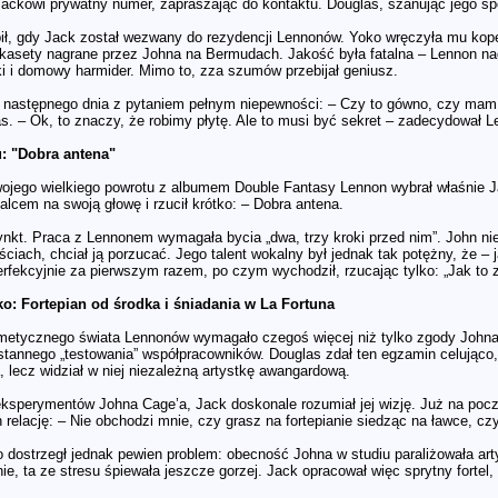
Jackowi prywatny numer, zapraszając do kontaktu. Douglas, szanując jego sp
ił, gdy Jack został wezwany do rezydencji Lennonów. Yoko wręczyła mu kope
 kasety nagrane przez Johna na Bermudach. Jakość była fatalna – Lennon na
ki i domowy harmider. Mimo to, zza szumów przebijał geniusz.
 następnego dnia z pytaniem pełnym niepewności: – Czy to gówno, czy mam 
s. – Ok, to znaczy, że robimy płytę. Ale to musi być sekret – zadecydował L
u: "Dobra antena"
ojego wielkiego powrotu z albumem Double Fantasy Lennon wybrał właśnie J
lcem na swoją głowę i rzucił krótko: – Dobra antena.
tynkt. Praca z Lennonem wymagała bycia „dwa, trzy kroki przed nim”. John ni
ściach, chciał ją porzucać. Jego talent wokalny był jednak tak potężny, że 
perfekcyjnie za pierwszym razem, po czym wychodził, rzucając tylko: „Jak to 
o: Fortepian od środka i śniadania w La Fortuna
metycznego świata Lennonów wymagało czegoś więcej niż tylko zgody Johna
stannego „testowania” współpracowników. Douglas zdał ten egzamin celująco,
 lecz widział w niej niezależną artystkę awangardową.
eksperymentów Johna Cage’a, Jack doskonale rozumiał jej wizję. Już na poc
h relację: – Nie obchodzi mnie, czy grasz na fortepianie siedząc na ławce, cz
 dostrzegł jednak pewien problem: obecność Johna w studiu paraliżowała ar
ie, ta ze stresu śpiewała jeszcze gorzej. Jack opracował więc sprytny fortel,