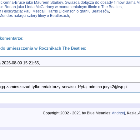
cKenna-Bruce jako Maureen Starkey. Gwiazda dołącza do obsady filmów Sama M
se Ronan jako Linda McCartney w monumentalnym filmie o The Beatles
,
h i ekscytacja: Paul Mescal i Harris Dickinson o graniu Beatlesów
,
endes nakręci cztery filmy o Beatlesach
,
komentarze:
do umieszczenia w Rocznikach The Beatles:
 2026-08-09 15:21:55,
ą zamieszczać tylko redaktorzy serwisu. Pytaj admina joryk2@wp.pl
Copyright 2002 - 2021 by Blue Meanies:
Andrzej
, Kasia,