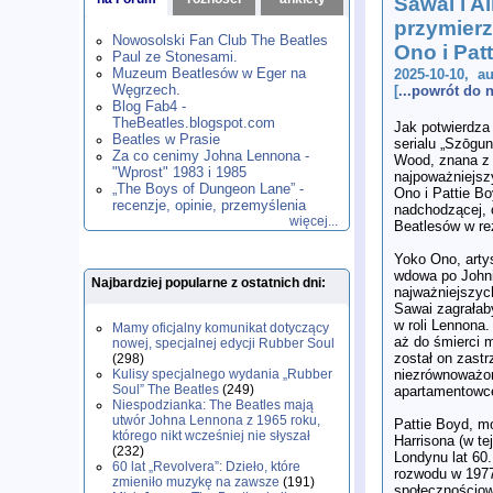
Sawai i 
1980
1981
1982
1983
1984
,
,
,
,
,
przymierz
1985
1986
1987
1988
1989
,
,
,
,
,
Nowosolski Fan Club The Beatles
Ono i Pat
1990
1991
1992
1993
1994
,
,
,
,
,
Paul ze Stonesami.
1995
1996
1997
1998
1999
,
,
,
,
,
Muzeum Beatlesów w Eger na
2025-10-10, a
2000
2001
2002
2003
2004
,
,
,
,
,
Węgrzech.
[
...powrót do
2005
2006
2007
2008
2009
,
,
,
,
,
Blog Fab4 -
2010
2011
2012
2013
2014
TheBeatles.blogspot.com
,
,
,
,
,
Jak potwierdza
2015
Beatles w Prasie
2016
2017
2018
2019
,
,
,
,
,
serialu „Szōgu
Za co cenimy Johna Lennona -
2020
2021
2022
2023
2024
,
,
,
,
,
Wood, znana z 
"Wprost" 1983 i 1985
2025
2026
,
,
najpoważniejsz
„The Boys of Dungeon Lane” -
Ono i Pattie Bo
recenzje, opinie, przemyślenia
nadchodzącej, c
więcej...
Beatlesów w re
Yoko Ono, artys
wdowa po Johni
Najbardziej popularne z ostatnich dni:
najważniejszych
Sawai zagrałab
w roli Lennona
Mamy oficjalny komunikat dotyczący
aż do śmierci 
nowej, specjalnej edycji Rubber Soul
został on zastr
(298)
niezrównoważon
Kulisy specjalnego wydania „Rubber
Soul” The Beatles
(249)
apartamentowc
Niespodzianka: The Beatles mają
utwór Johna Lennona z 1965 roku,
Pattie Boyd, m
którego nikt wcześniej nie słyszał
Harrisona (w te
(232)
Londynu lat 60
60 lat „Revolvera”: Dzieło, które
rozwodu w 1977
zmieniło muzykę na zawsze
(191)
społecznościow