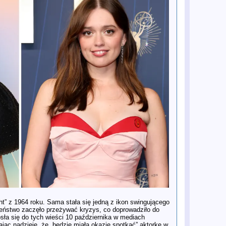
Vevo Footnotes
16 gru
Premiera oficjalnego teledysku do
klasyka George'a Harrisona „Give
Me Love (Give Me Peace on Earth)"
16 gru
Mark Lewisohn dokonał kolejnego
odkrycia w sprawie Paula
McCartneya
15 gru
Paul McCartney wspomina Roba
Reinera
9 gru
Moje dwie rozmowy z Seanem Ono
Lennonem
8 gru
Fotograf Allan Tannenbaum
wspomina ostatnie tygodnie życia
Johna Lennona
6 gru
British Library zaprasza na „The
Beatles at Stowe School” – odsłuch i
spotkanie z gośćmi
4 gru
The Rest Is History: Kompletna
historia The Beatles z Conanem
O’Brienem
4 gru
The Rest Is History: Kompletna
historia The Beatles z Conanem
O’Brienem (Część II)
4 gru
Siostrzenica Pete'a Besta z
kluczową rolą w filmach o The
Beatles u Sama Mendesa
3 gru
MOJO śledzi kulisy powstania
ght” z 1964 roku. Sama stała się jedną z ikon swingującego
albumu Rubber Soul zespołu The
Beatles
żeństwo zaczęło przeżywać kryzys, co doprowadziło do
ła się do tych wieści 10 października w mediach
3 gru
Serial biograficzny o The Beatles
„Hamburg Days” trafi na BBC
ąc nadzieję, że „będzie miała okazję spotkać” aktorkę w