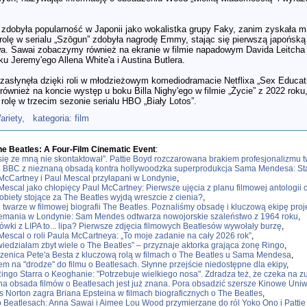
i zdobyła popularność w Japonii jako wokalistka grupy Faky, zanim zyskała m
rolę w serialu „Szōgun” zdobyła nagrodę Emmy, stając się pierwszą japońską 
a. Sawai zobaczymy również na ekranie w filmie napadowym Davida Leitcha
u Jeremy'ego Allena White'a i Austina Butlera.
 zasłynęła dzięki roli w młodzieżowym komediodramacie Netflixa „Sex Educat
również na koncie występ u boku Billa Nighy'ego w filmie „Życie” z 2022 ro
rolę w trzecim sezonie serialu HBO „Biały Lotos”.
ariety
, kategoria: film
he Beatles: A Four-Film Cinematic Event
:
 się ze mną nie skontaktował”. Pattie Boyd rozczarowana brakiem profesjonalizmu 
l BBC z nieznaną obsadą kontra hollywoodzka superprodukcja Sama Mendesa: Sta
McCartney i Paul Mescal przyłapani w Londynie
,
Mescal jako chłopięcy Paul McCartney: Pierwsze ujęcia z planu filmowej antologii 
obiety stojące za The Beatles wyjdą wreszcie z cienia?
,
twarze w filmowej biografii The Beatles. Poznaliśmy obsadę i kluczową ekipę pr
emania w Londynie: Sam Mendes odtwarza nowojorskie szaleństwo z 1964 roku
,
ówki z LIPA to... lipa? Pierwsze zdjęcia filmowych Beatlesów wywołały burzę
,
Mescal o roli Paula McCartneya: „To moje zadanie na cały 2026 rok”
,
wiedziałam zbyt wiele o The Beatles” – przyznaje aktorka grająca żonę Ringo
,
rzenica Pete'a Besta z kluczową rolą w filmach o The Beatles u Sama Mendesa
,
em na "drodze" do filmu o Beatlesach. Słynne przejście niedostępne dla ekipy
,
ingo Starra o Keoghanie: "Potrzebuje wielkiego nosa". Zdradza też, że czeka na zu
a obsada filmów o Beatlesach jest już znana. Pora obsadzić szersze Kinowe Un
 Norton zagra Briana Epsteina w filmach biograficznych o The Beatles
,
o Beatlesach: Anna Sawai i Aimee Lou Wood przymierzane do ról Yoko Ono i Patti