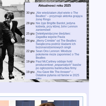
Aktualnosci roku 2025
30 gru
„Nie wiedziałam zbyt wiele o The
Beatles” – przyznaje aktorka grająca
żonę Ringo
28 gru
Nie żyje Brigitte Bardot, jedyna
kobieta, przy której John Lennon
zaniemówił
25 gru
Detektywistyczne śledztwo:
Zagadka wąsów Paula
24 gru
„Merry Crimble” od The Beatles:
Świąteczna podróż śladami ich
bożonarodzeniowych singli
22 gru
Sean Ono Lennon: Młodsze
pokolenie może zapomnieć o The
Beatles
19 gru
Paul McCartney oddaje hołd
producentowi „wspaniałych” basów
po ogłoszeniu bankructwa firmy
19 gru
„You Gave Me The Answer” –
Ostatnie pytania od fanów w 2025
roku
18 gru
Prawdziwe święto dla fanów The
Beatles: Wyciekły trzy unikalne
dema z wczesnych lat 60.
18 gru
Premiera filmu o kulisach „Free As A
Bird”
18 gru
Paul McCartney odsłania kulisy
„Wonderful Christmastime” w serii