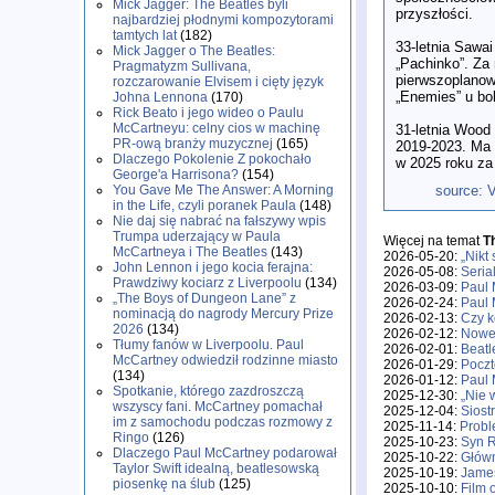
Mick Jagger: The Beatles byli
przyszłości.
najbardziej płodnymi kompozytorami
tamtych lat
(182)
33-letnia Sawa
Mick Jagger o The Beatles:
„Pachinko”. Za 
Pragmatyzm Sullivana,
pierwszoplanow
rozczarowanie Elvisem i cięty język
„Enemies” u bok
Johna Lennona
(170)
Rick Beato i jego wideo o Paulu
McCartneyu: celny cios w machinę
31-letnia Wood
PR-ową branży muzycznej
(165)
2019-2023. Ma 
Dlaczego Pokolenie Z pokochało
w 2025 roku za 
George'a Harrisona?
(154)
source:
V
You Gave Me The Answer: A Morning
in the Life, czyli poranek Paula
(148)
Nie daj się nabrać na fałszywy wpis
Trumpa uderzający w Paula
Więcej na temat
T
McCartneya i The Beatles
(143)
2026-05-20:
„Nikt
John Lennon i jego kocia ferajna:
2026-05-08:
Seria
Prawdziwy kociarz z Liverpoolu
(134)
2026-03-09:
Paul 
„The Boys of Dungeon Lane” z
2026-02-24:
Paul 
nominacją do nagrody Mercury Prize
2026-02-13:
Czy k
2026
(134)
2026-02-12:
Nowe 
Tłumy fanów w Liverpoolu. Paul
2026-02-01:
Beatl
McCartney odwiedził rodzinne miasto
2026-01-29:
Poczt
(134)
2026-01-12:
Paul 
Spotkanie, którego zazdroszczą
2025-12-30:
„Nie 
wszyscy fani. McCartney pomachał
2025-12-04:
Siost
im z samochodu podczas rozmowy z
2025-11-14:
Probl
Ringo
(126)
2025-10-23:
Syn R
Dlaczego Paul McCartney podarował
2025-10-22:
Główn
Taylor Swift idealną, beatlesowską
2025-10-19:
James
piosenkę na ślub
(125)
2025-10-10:
Film 