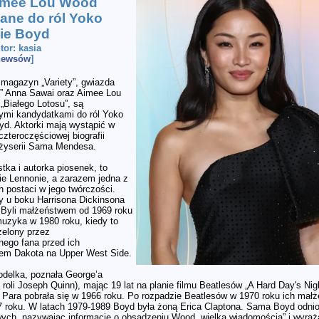
Aimee Lou Wood
ane do ról Yoko
tie Boyd
utor: kasia
 newsów
]
 magazyn „Variety”, gwiazda
n” Anna Sawai oraz Aimee Lou
„Białego Lotosu”, są
ymi kandydatkami do ról Yoko
yd. Aktorki mają wystąpić w
zteroczęściowej biografii
żyserii Sama Mendesa.
tka i autorka piosenek, to
e Lennonie, a zarazem jedna z
 postaci w jego twórczości.
y u boku Harrisona Dickinsona
. Byli małżeństwem od 1969 roku
muzyka w 1980 roku, kiedy to
zelony przez
ego fana przed ich
em Dakota na Upper West Side.
odelka, poznała George’a
j roli Joseph Quinn), mając 19 lat na planie filmu Beatlesów „A Hard Day's Ni
. Para pobrała się w 1966 roku. Po rozpadzie Beatlesów w 1970 roku ich mał
 roku. W latach 1979-1989 Boyd była żoną Erica Claptona. Sama Boyd odnios
ych, nazywając informację o obsadzeniu Wood „wielką wiadomością” i wyrażaj