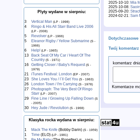
2025-10-10:
Mia M
2025-10-08:
Saoir
2025-09-20:
Strac
Plyty wydane w sierpniu:
2024-02-21:
Sam M
3
Vertical Man
(LP - 1998)
4
Ringo & His All Starr Band Live 2006
(LP - 2008)
5
Revolver
(LP - 1966)
Dotychczasowe 
5
Eleanor Rigby / Yellow Submarine
(S -
1966)
Twój komentarz 
6
Help!
(LP - 1965)
13
Back Seat Of My Car / Heart Of The
Country
(S - 1971)
komentarz dnia
16
Getting Closer / Baby's Request
(S -
1979)
21
iTunes Festival: London
(EP - 2007)
23
She Loves You / I`ll Get You
(S - 1963)
26
London Town / I'm Carrying
(S - 1978)
Komentarze mog
27
Photograph: The Very Best Of Ringo
Starr
(LP - 2007)
29
Fine Line / Growing Up Falling Down
(S
- 2005)
30
Hey Jude / Revolution
(S - 1968)
Klasyka rocka wydana w sierpniu:
1
Mack The Knife
(Bobby Darin)
(S - 1959)
1
Time
(ELO)
(LP - 1981)
2
Be My Baby
(The Ronettes)
(S - 1963)