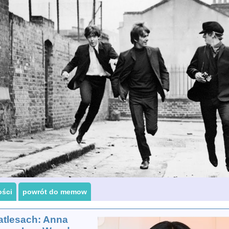
ości
powrót do memow
atlesach: Anna