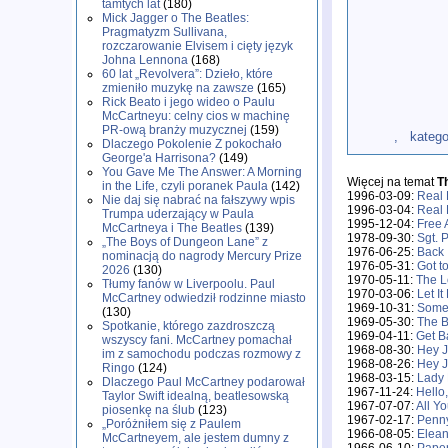
tamtych lat
(180)
Mick Jagger o The Beatles:
Pragmatyzm Sullivana,
rozczarowanie Elvisem i cięty język
Johna Lennona
(168)
60 lat „Revolvera”: Dzieło, które
zmieniło muzykę na zawsze
(165)
Rick Beato i jego wideo o Paulu
McCartneyu: celny cios w machinę
PR-ową branży muzycznej
(159)
, kategoria:
Dlaczego Pokolenie Z pokochało
George'a Harrisona?
(149)
You Gave Me The Answer: A Morning
Więcej na temat
T
in the Life, czyli poranek Paula
(142)
1996-03-09:
Real
Nie daj się nabrać na fałszywy wpis
1996-03-04:
Real
Trumpa uderzający w Paula
1995-12-04:
Free 
McCartneya i The Beatles
(139)
1978-09-30:
Sgt. 
„The Boys of Dungeon Lane” z
1976-06-25:
Back 
nominacją do nagrody Mercury Prize
1976-05-31:
Got t
2026
(130)
1970-05-11:
The L
Tłumy fanów w Liverpoolu. Paul
1970-03-06:
Let I
McCartney odwiedził rodzinne miasto
1969-10-31:
Somet
(130)
1969-05-30:
The B
Spotkanie, którego zazdroszczą
1969-04-11:
Get B
wszyscy fani. McCartney pomachał
1968-08-30:
Hey J
im z samochodu podczas rozmowy z
1968-08-26:
Hey J
Ringo
(124)
1968-03-15:
Lady 
Dlaczego Paul McCartney podarował
1967-11-24:
Hello
Taylor Swift idealną, beatlesowską
1967-07-07:
All Y
piosenkę na ślub
(123)
1967-02-17:
Penny
„Poróżniłem się z Paulem
1966-08-05:
Elean
McCartneyem, ale jestem dumny z