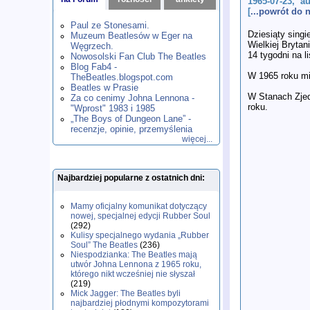
1965-07-23, a
1980
1981
1982
1983
1984
,
,
,
,
,
[
...powrót do
1985
1986
1987
1988
1989
,
,
,
,
,
Paul ze Stonesami.
1990
1991
1992
1993
1994
,
,
,
,
,
Dziesiąty singi
Muzeum Beatlesów w Eger na
1995
1996
1997
1998
1999
,
,
,
,
,
Wielkiej Brytan
Węgrzech.
2000
2001
2002
2003
2004
14 tygodni na l
,
,
,
,
,
Nowosolski Fan Club The Beatles
2005
2006
2007
2008
2009
,
,
,
,
,
Blog Fab4 -
W 1965 roku mi
2010
2011
2012
2013
2014
TheBeatles.blogspot.com
,
,
,
,
,
2015
Beatles w Prasie
2016
2017
2018
2019
,
,
,
,
,
W Stanach Zjed
Za co cenimy Johna Lennona -
2020
2021
2022
2023
2024
,
,
,
,
,
roku.
"Wprost" 1983 i 1985
2025
2026
,
,
„The Boys of Dungeon Lane” -
recenzje, opinie, przemyślenia
więcej...
Najbardziej popularne z ostatnich dni:
Mamy oficjalny komunikat dotyczący
nowej, specjalnej edycji Rubber Soul
(292)
Kulisy specjalnego wydania „Rubber
Soul” The Beatles
(236)
Niespodzianka: The Beatles mają
utwór Johna Lennona z 1965 roku,
którego nikt wcześniej nie słyszał
(219)
Mick Jagger: The Beatles byli
najbardziej płodnymi kompozytorami