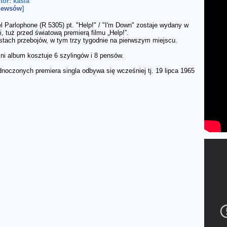
utor: kasia
 newsów
]
el Parlophone (R 5305) pt. "Help!" / "I'm Down" zostaje wydany w
ii, tuż przed światową premierą filmu „Help!”.
istach przebojów, w tym trzy tygodnie na pierwszym miejscu.
ni album kosztuje 6 szylingów i 8 pensów.
noczonych premiera singla odbywa się wcześniej tj. 19 lipca 1965