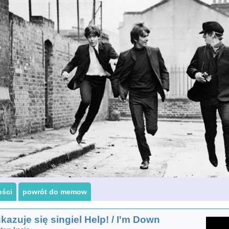
ości
powrót do memow
kazuje się singiel Help! / I'm Down