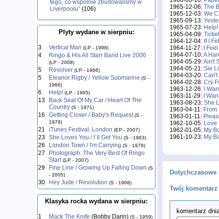
1966-06-10:
Paper
tego, co wspólnie zbudowaliśmy w
1965-12-06:
The B
Liverpoolu”
(106)
1965-12-03:
We Ca
1965-09-13:
Yeste
1965-07-23:
Help!
Plyty wydane w sierpniu:
1965-04-09:
Ticket
1964-12-04:
If I F
3
Vertical Man
1964-11-27:
I Fee
(LP - 1998)
1964-07-10:
A Har
4
Ringo & His All Starr Band Live 2006
1964-05-29:
Ain't
(LP - 2008)
1964-05-21:
Sie Li
5
Revolver
(LP - 1966)
1964-03-20:
Can't
5
Eleanor Rigby / Yellow Submarine
(S -
1964-02-28:
Cry F
1966)
1963-12-26:
I Wan
6
Help!
(LP - 1965)
1963-11-29:
I Wan
13
Back Seat Of My Car / Heart Of The
1963-08-23:
She L
Country
(S - 1971)
1963-04-11:
From 
16
Getting Closer / Baby's Request
(S -
1963-01-11:
Pleas
1979)
1962-10-05:
Love 
21
iTunes Festival: London
1962-01-05:
My Bo
(EP - 2007)
1961-10-23:
My Bo
23
She Loves You / I`ll Get You
(S - 1963)
26
London Town / I'm Carrying
(S - 1978)
27
Photograph: The Very Best Of Ringo
Starr
(LP - 2007)
29
Fine Line / Growing Up Falling Down
(S
Dotychczasowe 
- 2005)
30
Hey Jude / Revolution
(S - 1968)
Twój komentarz 
Klasyka rocka wydana w sierpniu:
komentarz dnia
1
Mack The Knife
(Bobby Darin)
(S - 1959)