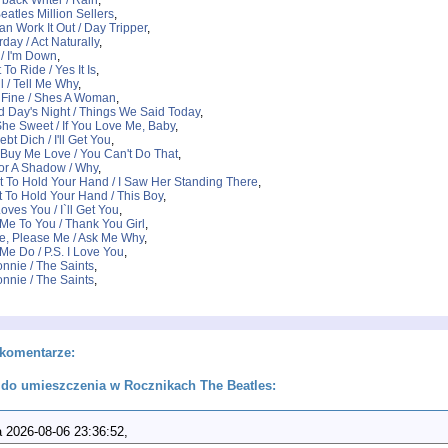
back Writer / Rain
,
eatles Million Sellers
,
n Work It Out / Day Tripper
,
rday / Act Naturally
,
 / I'm Down
,
 To Ride / Yes It Is
,
ell / Tell Me Why
,
l Fine / Shes A Woman
,
d Day's Night / Things We Said Today
,
 She Sweet / If You Love Me, Baby
,
ebt Dich / I'll Get You
,
 Buy Me Love / You Can't Do That
,
or A Shadow / Why
,
t To Hold Your Hand / I Saw Her Standing There
,
t To Hold Your Hand / This Boy
,
oves You / I`ll Get You
,
Me To You / Thank You Girl
,
e, Please Me / Ask Me Why
,
Me Do / P.S. I Love You
,
nnie / The Saints
,
nnie / The Saints
,
komentarze:
do umieszczenia w Rocznikach The Beatles:
 2026-08-06 23:36:52,