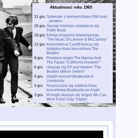
Aktualnosci roku 1965
31 gru
Sylwester z kierownictwem EMI oraz
...piratem.
25 gru
George Harrison oświadcza się
Pattie Boyd
16 gru
Emisja programu telewizyjnego
"The Music Of Lennon & McCartney"
12 gru
Koncertem w Cardiff kończy się
brytyjska trasa koncertowa The
Beatles.
8 gru
Premiera singla The Mamas And
The Papas "California Dreamin'"
6 gru
Ukazuje się EP pod tytułem "The
Beatles Million Sellers"
5 gru
Ostatni koncert Beatlesów w
Liverpoolu
3 gru
Rozpoczyna się ostatnia trasa
koncertowa Beatlesów po Anglii
3 gru
W Anglii ukazuje się singiel We Can
Work It Out / Day Tripper
3 gru
W Anglii ukazuje się LP Rubber
Soul
26 lis
O takich, którzy ukradli "Michelle"...
23 lis
Nagrywanie teledysków "I Feel
Fine", "Ticket To Ride", "Help!", "Day
Tripper" oraz "We Can Work It Out"
11 lis
Nagrywanie "You Won't See Me"
11 lis
Nagrywanie "Girl"