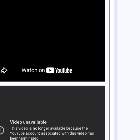
10 lis
Nagrywanie "The Word"
8 lis
Nagrywanie "Think For Yourself"
4 lis
Nagrywanie "12-Bar Original"
4 lis
Nagrywanie "What Goes On?"
3 lis
Nagrywanie "Michelle"
26 paĽ
Beatlesi dostają Medale Imperium
Brytyjskiego
24 paĽ
Nagrywanie "I'm Looking Through
You"
22 paĽ
Praca nad piosenkami do Rubber
Soul
21 paĽ
Nagrywanie "Nowhere Man"
20 paĽ
Nagrywanie We Can Work It Out
18 paĽ
Nagrywanie "In My Life"
16 paĽ
Nagrywanie Day Tripper
16 paĽ
Nagrywanie "If I Needed Someone"
13 paĽ
Nagrywanie "Drive My Car"
12 paĽ
Nagrywanie "This Bird Has Flown"
12 paĽ
Nagrywanie "Run For Your Life"
13 wrz
W Stanach Zjednoczonych ukazuje
się singiel Yesterday
1 wrz
Ukazuje się singiel "The Sound of
Silence"
27 sie
Beatlesi spotykają Elvisa Presleya
21 sie
Koncert w Metropolitan Stadium,
Minneapolis, Minnesota, USA
20 sie
W Anglii ukazuje się singiel Rolling
Stones "Satisfaction"
19 sie
Szalona konferencja prasowa w