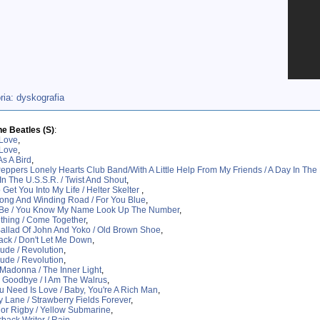
 dyskografia
he Beatles (S)
:
 Love
,
 Love
,
As A Bird
,
Peppers Lonely Hearts Club Band/With A Little Help From My Friends / A Day In The 
In The U.S.S.R. / Twist And Shout
,
o Get You Into My Life / Helter Skelter
,
ong And Winding Road / For You Blue
,
t Be / You Know My Name Look Up The Number
,
hing / Come Together
,
allad Of John And Yoko / Old Brown Shoe
,
ack / Don't Let Me Down
,
ude / Revolution
,
ude / Revolution
,
Madonna / The Inner Light
,
, Goodbye / I Am The Walrus
,
ou Need Is Love / Baby, You're A Rich Man
,
 Lane / Strawberry Fields Forever
,
or Rigby / Yellow Submarine
,