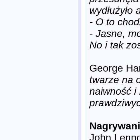
wydłużyło a
- O to chod
- Jasne, m
No i tak zos
George Har
twarze na o
naiwność i
prawdziwy
Nagrywani
John Lenn