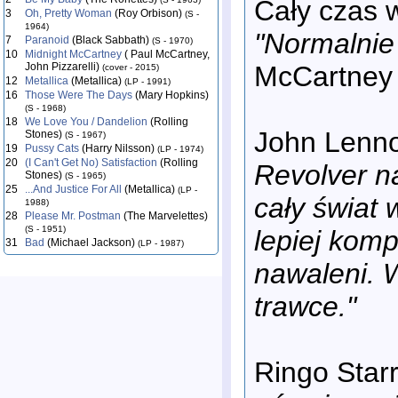
Cały czas 
3
Oh, Pretty Woman
(Roy Orbison)
(S -
1964)
"Normalnie 
7
Paranoid
(Black Sabbath)
(S - 1970)
10
Midnight McCartney
( Paul McCartney,
McCartney
John Pizzarelli)
(cover - 2015)
12
Metallica
(Metallica)
(LP - 1991)
16
Those Were The Days
(Mary Hopkins)
(S - 1968)
18
We Love You / Dandelion
(Rolling
John Lenn
Stones)
(S - 1967)
19
Pussy Cats
(Harry Nilsson)
(LP - 1974)
20
(I Can't Get No) Satisfaction
(Rolling
Revolver n
Stones)
(S - 1965)
25
...And Justice For All
(Metallica)
(LP -
cały świat 
1988)
28
Please Mr. Postman
(The Marvelettes)
(S - 1951)
lepiej komp
31
Bad
(Michael Jackson)
(LP - 1987)
nawaleni. 
trawce."
Ringo Star