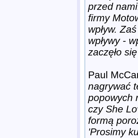
przed nami.
firmy Moto
wpływ. Zaś
wpływy - w
zaczęło si
Paul McCa
nagrywać t
popowych n
czy She Lo
formą poro
'Prosimy ku