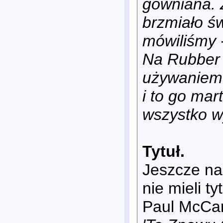
gówniana. 
brzmiało św
mówiliśmy -
Na Rubber 
używaniem 
i to go mart
wszystko w
Tytuł.
Jeszcze na
nie mieli ty
Paul McCar