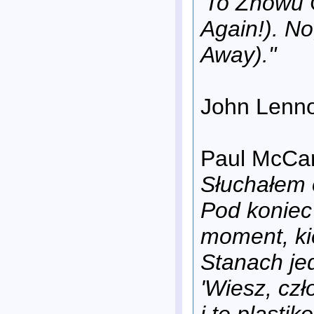
'To Znowu C
Again!). No
Away)."
John Lenn
Paul McCa
Słuchałem 
Pod koniec
moment, ki
Stanach je
'Wiesz, czł
i te plasti