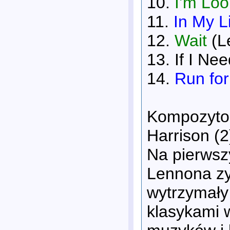
10.
I’m Lo
11.
In My L
12.
Wait
(L
13. If I N
14.
Run for
Kompozyto
Harrison (2
Na pierwsz
Lennona zy
wytrzymały 
klasykami 