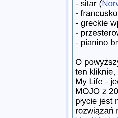
- sitar (
Nor
- francusko
- greckie w
- przester
- pianino b
O powyższyc
ten kliknie
My Life - 
MOJO z 200
płycie jest
rozwiązań 