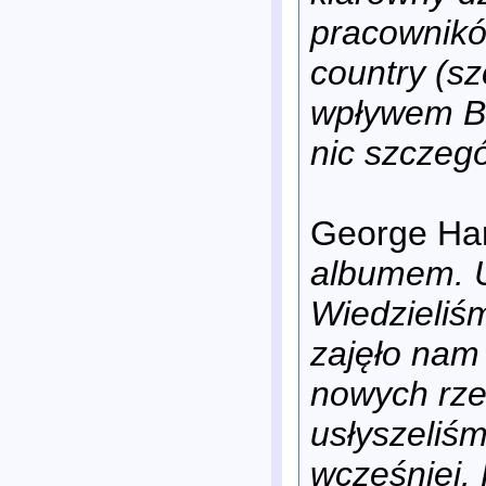
pracowników
country (sz
wpływem Bo
nic szczeg
George Har
albumem. U
Wiedzieliś
zajęło nam 
nowych rze
usłyszeliśm
wcześniej.