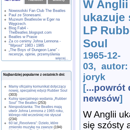
W Anglii
1980
1981
1982
1983
1984
,
,
,
,
,
1985
1986
1987
1988
1989
,
,
,
,
,
Nowosolski Fan Club The Beatles
ukazuje 
1990
1991
1992
1993
1994
,
,
,
,
,
Paul ze Stonesami.
1995
1996
1997
1998
1999
,
,
,
,
,
Muzeum Beatlesów w Eger na
2000
2001
2002
2003
2004
,
,
,
,
,
Węgrzech.
LP Rubb
2005
2006
2007
2008
2009
,
,
,
,
,
Blog Fab4 -
2010
2011
2012
2013
2014
TheBeatles.blogspot.com
,
,
,
,
,
2015
Beatles w Prasie
2016
2017
2018
2019
,
,
,
,
,
Soul
Za co cenimy Johna Lennona -
2020
2021
2022
2023
2024
,
,
,
,
,
"Wprost" 1983 i 1985
2025
2026
,
,
„The Boys of Dungeon Lane” -
1965-12-
recenzje, opinie, przemyślenia
więcej...
03, autor:
joryk
Najbardziej popularne z ostatnich dni:
[
...powrót
Mamy oficjalny komunikat dotyczący
nowej, specjalnej edycji Rubber Soul
(303)
newsów
]
Kulisy specjalnego wydania „Rubber
Soul” The Beatles
(253)
Niespodzianka: The Beatles mają
utwór Johna Lennona z 1965 roku,
W Anglii uk
którego nikt wcześniej nie słyszał
(234)
się szósty
60 lat „Revolvera”: Dzieło, które
zmieniło muzykę na zawsze
(194)