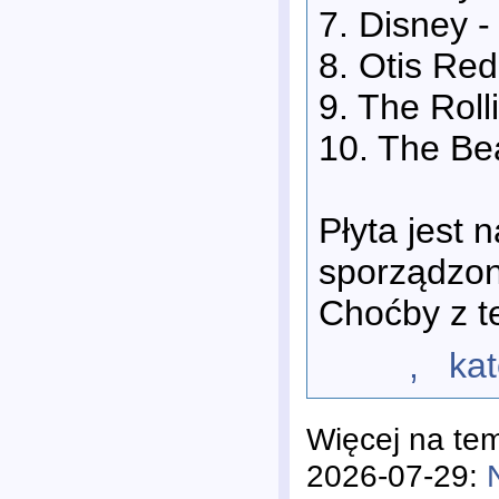
7. Disney 
8. Otis Red
9. The Rol
10. The Bea
Płyta jest 
sporządzon
Choćby z t
, katego
Więcej na te
2026-07-29: