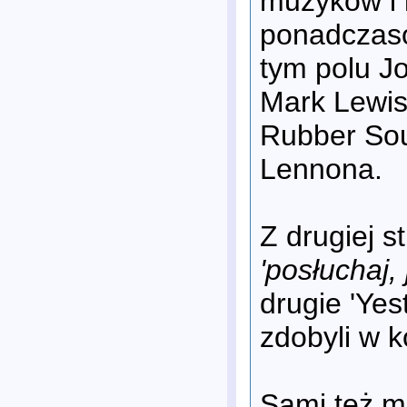
muzyków i k
ponadczaso
tym polu J
Mark Lewis
Rubber Soul
Lennona.
Z drugiej 
'posłuchaj,
drugie 'Yes
zdobyli w 
Sami też 