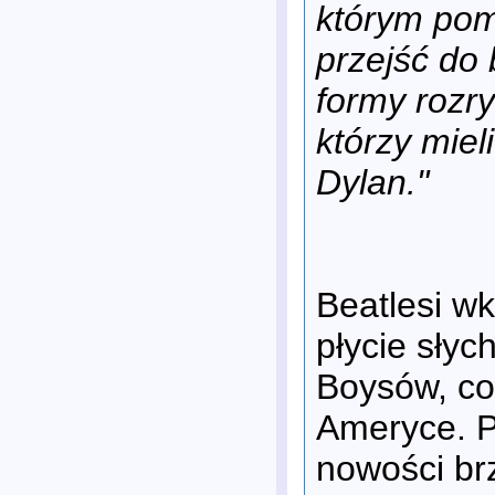
którym pom
przejść do 
formy rozry
którzy mie
Dylan."
Beatlesi w
płycie sły
Boysów, c
Ameryce. P
nowości b