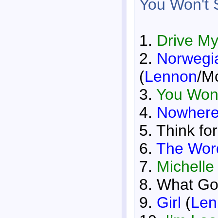
You Won't
1.
Drive My
2.
Norwegia
(
Lennon
/M
3.
You Won
4.
Nowher
5. Think fo
6.
The Wor
7.
Michelle
8. What Go
9.
Girl
(
Len