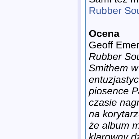
Rubber So
Ocena
Geoff Emer
Rubber Sou
Smithem w k
entuzjasty
piosence P
czasie nag
na korytar
że album m
klarowny d