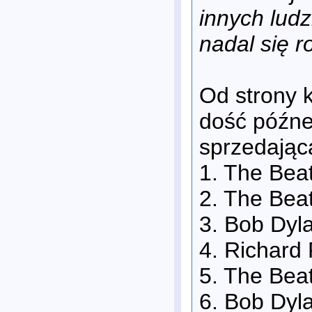
innych ludz
nadal się r
Od strony 
dość późnej
sprzedającą
1. The Bea
2. The Beat
3. Bob Dyl
4. Richard
5. The Beat
6. Bob Dyla