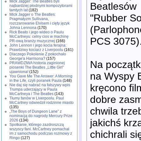
Mick Jagger: The Beatles byli
Beatlesów
najbardziej płodnymi kompozytorami
tamtych lat
(182)
"Rubber So
Mick Jagger o The Beatles:
Pragmatyzm Sullivana,
rozczarowanie Elvisem i cięty język
(Parlophon
Johna Lennona
(170)
Rick Beato i jego wideo o Paulu
McCartneyu: celny cios w machinę
PCS 3075)
PR-ową branży muzycznej
(166)
John Lennon i jego kocia ferajna:
Prawdziwy kociarz z Liverpoolu
(161)
Dlaczego Pokolenie Z pokochało
George'a Harrisona?
(157)
Na początku
PRAWDZIWA historia zaginionej
piosenki The Beatles „Little Girl”
ujawniona!
(152)
na Wyspy 
You Gave Me The Answer: A Morning
in the Life, czyli poranek Paula
(148)
kręcono fil
Nie daj się nabrać na fałszywy wpis
Trumpa uderzający w Paula
McCartneya i The Beatles
(143)
dobre zasm
Tłumy fanów w Liverpoolu. Paul
McCartney odwiedził rodzinne miasto
(135)
chwila trze
„The Boys of Dungeon Lane” z
nominacją do nagrody Mercury Prize
jakichś krza
2026
(134)
Spotkanie, którego zazdroszczą
wszyscy fani. McCartney pomachał
chichrali s
im z samochodu podczas rozmowy z
Ringo
(127)