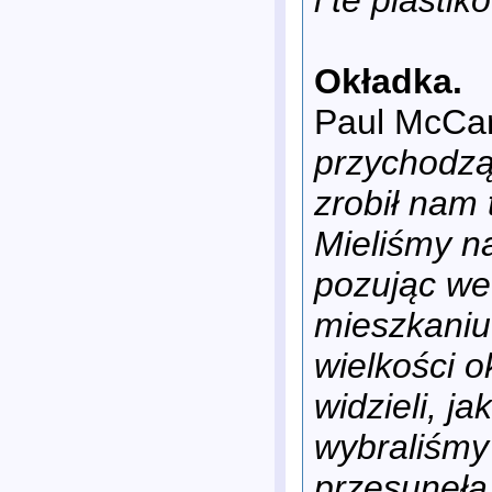
Okładka.
Paul McCa
przychodzą
zrobił nam
Mieliśmy na
pozując we
mieszkaniu
wielkości o
widzieli, j
wybraliśmy 
przesunęła 