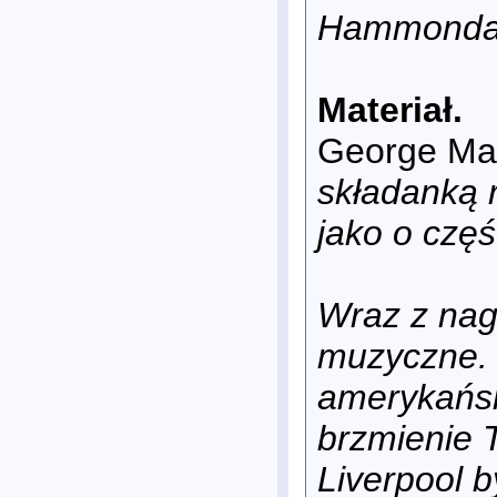
Hammonda
Materiał.
George Mar
składanką 
jako o czę
Wraz z nag
muzyczne. 
amerykańsk
brzmienie T
Liverpool b