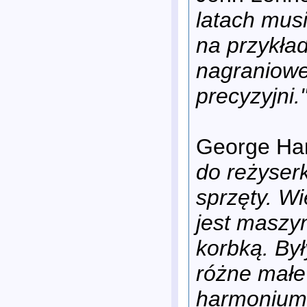
latach musi
na przykład
nagraniowe
precyzyjni.
George Har
do reżyserk
sprzęty. Wi
jest maszyn
korbką. By
różne małe 
harmonium 