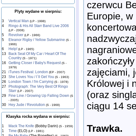
czerwcu Be
Plyty wydane w sierpniu:
Europie, w 
3
Vertical Man
(LP - 1998)
koncertowa
4
Ringo & His All Starr Band Live 2006
(LP - 2008)
5
Revolver
nadzwyczaj
(LP - 1966)
5
Eleanor Rigby / Yellow Submarine
(S -
1966)
nagraniowe 
6
Help!
(LP - 1965)
13
Back Seat Of My Car / Heart Of The
zakończyły
Country
(S - 1971)
16
Getting Closer / Baby's Request
(S -
1979)
zajęciami, 
21
iTunes Festival: London
(EP - 2007)
23
She Loves You / I`ll Get You
(S - 1963)
Królowej i 
26
London Town / I'm Carrying
(S - 1978)
27
Photograph: The Very Best Of Ringo
Starr
(oraz singl
(LP - 2007)
29
Fine Line / Growing Up Falling Down
(S
- 2005)
ciągu 14 se
30
Hey Jude / Revolution
(S - 1968)
Klasyka rocka wydana w sierpniu:
Trawka.
1
Mack The Knife
(Bobby Darin)
(S - 1959)
1
Time
(ELO)
(LP - 1981)
2
Be My Baby
(The Ronettes)
(S - 1963)