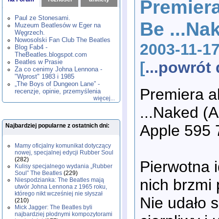
Premiera
1980
1981
1982
1983
1984
,
,
,
,
,
1985
1986
1987
1988
1989
,
,
,
,
,
Paul ze Stonesami.
Be ...Na
1990
1991
1992
1993
1994
,
,
,
,
,
Muzeum Beatlesów w Eger na
1995
1996
1997
1998
1999
,
,
,
,
,
Węgrzech.
2000
2001
2002
2003
2004
,
,
,
,
,
Nowosolski Fan Club The Beatles
2003-11-17
2005
2006
2007
2008
2009
,
,
,
,
,
Blog Fab4 -
2010
2011
2012
2013
2014
TheBeatles.blogspot.com
,
,
,
,
,
2015
Beatles w Prasie
2016
2017
2018
2019
,
,
,
,
,
[
...powró
Za co cenimy Johna Lennona -
2020
2021
2022
2023
2024
,
,
,
,
,
"Wprost" 1983 i 1985
2025
2026
,
,
„The Boys of Dungeon Lane” -
Premiera a
recenzje, opinie, przemyślenia
więcej...
...Naked (
Apple 595 
Najbardziej popularne z ostatnich dni:
Mamy oficjalny komunikat dotyczący
nowej, specjalnej edycji Rubber Soul
(282)
Pierwotna 
Kulisy specjalnego wydania „Rubber
Soul” The Beatles
(229)
nich brzmi 
Niespodzianka: The Beatles mają
utwór Johna Lennona z 1965 roku,
którego nikt wcześniej nie słyszał
Nie udało s
(210)
Mick Jagger: The Beatles byli
najbardziej płodnymi kompozytorami