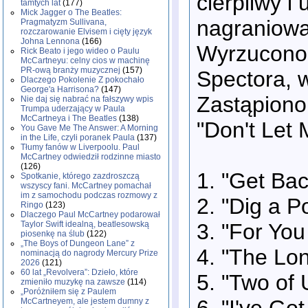
cierpliwy i
tamtych lat
(177)
Mick Jagger o The Beatles:
nagraniowa
Pragmatyzm Sullivana,
rozczarowanie Elvisem i cięty język
Johna Lennona
(166)
Wyrzucono 
Rick Beato i jego wideo o Paulu
McCartneyu: celny cios w machinę
PR-ową branży muzycznej
(157)
Spectora, 
Dlaczego Pokolenie Z pokochało
George'a Harrisona?
(147)
Zastąpiono 
Nie daj się nabrać na fałszywy wpis
Trumpa uderzający w Paula
McCartneya i The Beatles
(138)
"Don't Let
You Gave Me The Answer: A Morning
in the Life, czyli poranek Paula
(137)
Tłumy fanów w Liverpoolu. Paul
McCartney odwiedził rodzinne miasto
(126)
1. "Get Bac
Spotkanie, którego zazdroszczą
wszyscy fani. McCartney pomachał
im z samochodu podczas rozmowy z
2. "Dig a P
Ringo
(123)
Dlaczego Paul McCartney podarował
3. "For You
Taylor Swift idealną, beatlesowską
piosenkę na ślub
(122)
„The Boys of Dungeon Lane” z
4. "The Lo
nominacją do nagrody Mercury Prize
2026
(121)
60 lat „Revolvera”: Dzieło, które
5. "Two of 
zmieniło muzykę na zawsze
(114)
„Poróżniłem się z Paulem
6. "I've Go
McCartneyem, ale jestem dumny z