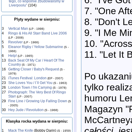
tego, co wspólnie zbudowaliśmy w
Liverpoolu”
(104)
7. "One Aft
8. "Don't 
Plyty wydane w sierpniu:
3
Vertical Man
(LP - 1998)
9. "I Me Mi
4
Ringo & His All Starr Band Live 2006
(LP - 2008)
10. "Across
5
Revolver
(LP - 1966)
5
Eleanor Rigby / Yellow Submarine
(S -
11. "Let It 
1966)
6
Help!
(LP - 1965)
13
Back Seat Of My Car / Heart Of The
Country
(S - 1971)
16
Getting Closer / Baby's Request
(S -
Po ukazani
1979)
21
iTunes Festival: London
(EP - 2007)
23
She Loves You / I`ll Get You
(S - 1963)
tylko reali
26
London Town / I'm Carrying
(S - 1978)
27
Photograph: The Very Best Of Ringo
humoru Le
Starr
(LP - 2007)
29
Fine Line / Growing Up Falling Down
(S
Magazyn "R
- 2005)
30
Hey Jude / Revolution
(S - 1968)
McCartney
Klasyka rocka wydana w sierpniu:
całości, je
1
Mack The Knife
(Bobby Darin)
(S - 1959)