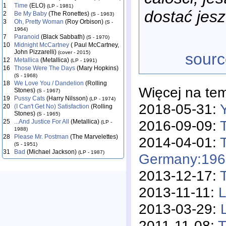
1
Time
(ELO)
(LP - 1981)
dostać jesz
2
Be My Baby
(The Ronettes)
(S - 1963)
3
Oh, Pretty Woman
(Roy Orbison)
(S -
1964)
7
Paranoid
(Black Sabbath)
(S - 1970)
10
Midnight McCartney
( Paul McCartney,
John Pizzarelli)
(cover - 2015)
sourc
12
Metallica
(Metallica)
(LP - 1991)
16
Those Were The Days
(Mary Hopkins)
(S - 1968)
18
We Love You / Dandelion
(Rolling
Więcej na te
Stones)
(S - 1967)
19
Pussy Cats
(Harry Nilsson)
(LP - 1974)
2018-05-31:
20
(I Can't Get No) Satisfaction
(Rolling
Stones)
(S - 1965)
2016-09-09:
25
...And Justice For All
(Metallica)
(LP -
1988)
28
Please Mr. Postman
(The Marvelettes)
2014-04-01:
(S - 1951)
31
Bad
(Michael Jackson)
(LP - 1987)
Germany:196
2013-12-17:
2013-11-11:
L
2013-03-29:
2011-11-08:
T