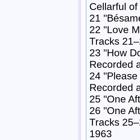
Cellarful o
21 "Bésame
22 "Love M
Tracks 21–
23 "How Do
Recorded a
24 "Please
Recorded a
25 "One Af
26 "One Af
Tracks 25–
1963