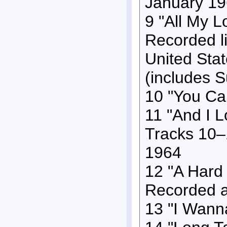
January 1
9 "All My L
Recorded li
United Sta
(includes Su
10 "You Can
11 "And I L
Tracks 10–
1964
12 "A Hard 
Recorded a
13 "I Wann