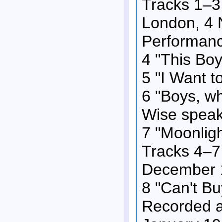
Tracks 1–3 
London, 4 
Performan
4 "This Boy
5 "I Want t
6 "Boys, wh
Wise speak
7 "Moonlig
Tracks 4–7 
December 
8 "Can't B
Recorded a