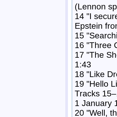
(Lennon sp
14 "I secur
Epstein fro
15 "Searchi
16 "Three C
17 "The Sh
1:43
18 "Like D
19 "Hello Li
Tracks 15–
1 January 
20 "Well, t