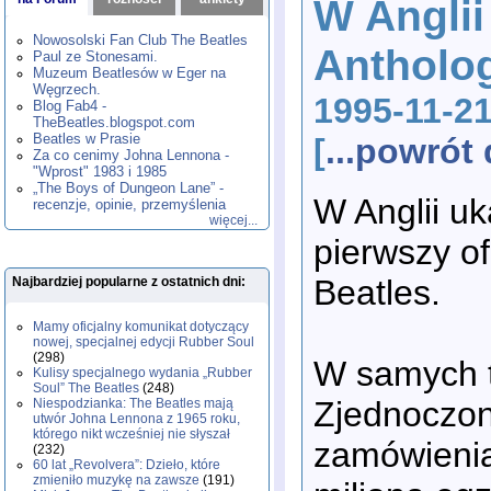
W Anglii
1980
1981
1982
1983
1984
,
,
,
,
,
1985
1986
1987
1988
1989
,
,
,
,
,
Nowosolski Fan Club The Beatles
Antholo
1990
1991
1992
1993
1994
,
,
,
,
,
Paul ze Stonesami.
1995
1996
1997
1998
1999
,
,
,
,
,
Muzeum Beatlesów w Eger na
2000
2001
2002
2003
2004
,
,
,
,
,
Węgrzech.
1995-11-21
2005
2006
2007
2008
2009
,
,
,
,
,
Blog Fab4 -
2010
2011
2012
2013
2014
TheBeatles.blogspot.com
,
,
,
,
,
2015
Beatles w Prasie
2016
2017
2018
2019
,
,
,
,
,
[
...powró
Za co cenimy Johna Lennona -
2020
2021
2022
2023
2024
,
,
,
,
,
"Wprost" 1983 i 1985
2025
2026
,
,
„The Boys of Dungeon Lane” -
W Anglii uk
recenzje, opinie, przemyślenia
więcej...
pierwszy of
Beatles.
Najbardziej popularne z ostatnich dni:
Mamy oficjalny komunikat dotyczący
nowej, specjalnej edycji Rubber Soul
(298)
W samych t
Kulisy specjalnego wydania „Rubber
Soul” The Beatles
(248)
Zjednoczo
Niespodzianka: The Beatles mają
utwór Johna Lennona z 1965 roku,
którego nikt wcześniej nie słyszał
zamówienia
(232)
60 lat „Revolvera”: Dzieło, które
zmieniło muzykę na zawsze
(191)