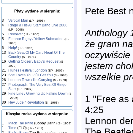
Pete Best 
Plyty wydane w sierpniu:
3
Vertical Man
(LP - 1998)
4
Ringo & His All Starr Band Live 2006
Anthology 1
(LP - 2008)
5
Revolver
(LP - 1966)
5
Eleanor Rigby / Yellow Submarine
(S -
że gram na
1966)
6
Help!
(LP - 1965)
oczywiście
13
Back Seat Of My Car / Heart Of The
Country
(S - 1971)
16
Getting Closer / Baby's Request
(S -
jestem cho
1979)
21
iTunes Festival: London
(EP - 2007)
wszelkie p
23
She Loves You / I`ll Get You
(S - 1963)
26
London Town / I'm Carrying
(S - 1978)
27
Photograph: The Very Best Of Ringo
Starr
(LP - 2007)
29
Fine Line / Growing Up Falling Down
(S
1 "Free as 
- 2005)
30
Hey Jude / Revolution
(S - 1968)
4:25
Klasyka rocka wydana w sierpniu:
Lennon dem
1
Mack The Knife
(Bobby Darin)
(S - 1959)
1
Time
(ELO)
The Beatles
(LP - 1981)
2
Be My Baby
(The Ronettes)
(S - 1963)