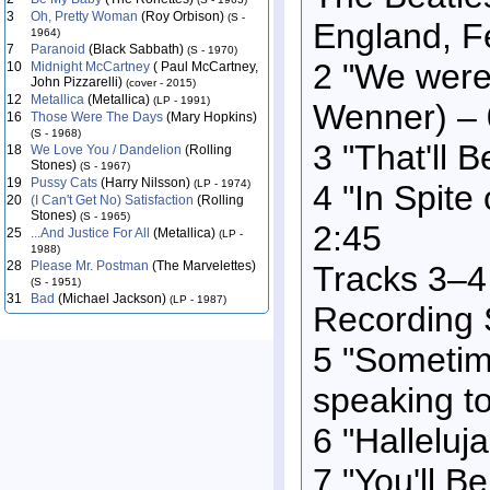
3
Oh, Pretty Woman
(Roy Orbison)
(S -
England, F
1964)
7
Paranoid
(Black Sabbath)
(S - 1970)
2 "We were 
10
Midnight McCartney
( Paul McCartney,
John Pizzarelli)
(cover - 2015)
12
Metallica
(Metallica)
(LP - 1991)
Wenner) – 
16
Those Were The Days
(Mary Hopkins)
(S - 1968)
3 "That'll 
18
We Love You / Dandelion
(Rolling
Stones)
(S - 1967)
19
Pussy Cats
(Harry Nilsson)
(LP - 1974)
4 "In Spite
20
(I Can't Get No) Satisfaction
(Rolling
Stones)
(S - 1965)
2:45
25
...And Justice For All
(Metallica)
(LP -
1988)
28
Please Mr. Postman
(The Marvelettes)
Tracks 3–4
(S - 1951)
31
Bad
(Michael Jackson)
(LP - 1987)
Recording S
5 "Sometime
speaking t
6 "Halleluj
7 "You'll B