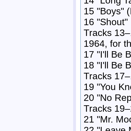
14 "Long Ta
15 "Boys" (
16 "Shout" 
Tracks 13–1
1964, for t
17 "I'll Be
18 "I'll Be
Tracks 17–
19 "You Kn
20 "No Rep
Tracks 19–
21 "Mr. Moo
22 "Leave M