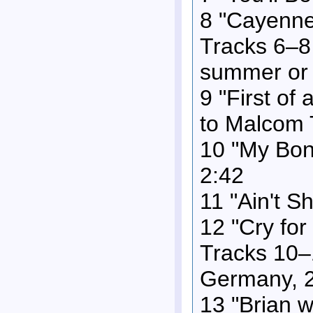
8 "Cayenne
Tracks 6–8 
summer or 
9 "First of 
to Malcom T
10 "My Bonn
2:42
11 "Ain't S
12 "Cry fo
Tracks 10–
Germany, 
13 "Brian w