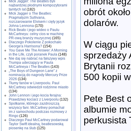
miliona eg
Mick Jagger: The Beatles byli
najbardziej płodnymi kompozytorami
obrót okoł
tamtych lat
(182)
Mick Jagger o The Beatles:
Pragmatyzm Sullivana,
dolarów.
rozczarowanie Elvisem i cięty język
Johna Lennona
(170)
Rick Beato i jego wideo o Paulu
McCartneyu: celny cios w machinę
PR-ową branży muzycznej
(165)
W ciągu pi
Dlaczego Pokolenie Z pokochało
George'a Harrisona?
(154)
You Gave Me The Answer: A Morning
sprzedaży 
in the Life, czyli poranek Paula
(148)
Nie daj się nabrać na fałszywy wpis
Trumpa uderzający w Paula
Brytanii ro
McCartneya i The Beatles
(143)
„The Boys of Dungeon Lane” z
500 kopii w
nominacją do nagrody Mercury Prize
2026
(134)
Tłumy fanów w Liverpoolu. Paul
McCartney odwiedził rodzinne miasto
(134)
Pete Best 
John Lennon i jego kocia ferajna:
Prawdziwy kociarz z Liverpoolu
(132)
Spotkanie, którego zazdroszczą
albumie mo
wszyscy fani. McCartney pomachał
im z samochodu podczas rozmowy z
Ringo
(126)
perkusista 
Dlaczego Paul McCartney podarował
Taylor Swift idealną, beatlesowską
piosenkę na ślub
(125)