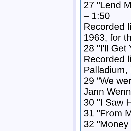
27 "Lend M
– 1:50
Recorded l
1963, for 
28 "I'll Ge
Recorded li
Palladium,
29 "We were
Jann Wenne
30 "I Saw 
31 "From M
32 "Money 