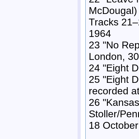
McDougal) 
Tracks 21–
1964
23 "No Rep
London, 3
24 "Eight 
25 "Eight 
recorded a
26 "Kansas
Stoller/Pe
18 October