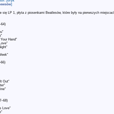
tor: joryk
 newsów
]
e się LP 1, płyta z piosenkami Beatlesów, które były na pierwszych miejscac
–64)
ou"
u"
d Your Hand"
Love"
ight"
Week"
–66)
"
t Out"
ter"
ine"
"
7–68)
Is Love"
e"