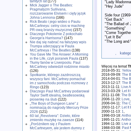
tamtych lat
(177)
"Lady Madonna
Mick Jagger o The Beatles:
"Hey Jude"
Pragmatyzm Sullivana,
rozczarowanie Elvisem i cięty język
Side four (1969
Johna Lennona
(166)
"Get Back"
Rick Beato i jego wideo o Paulu
"The Ballad of
McCartneyu: celny cios w machinę
"Something"
PR-ową branży muzycznej
(157)
"Come Togethe
Dlaczego Pokolenie Z pokochało
"Let It Be"
George'a Harrisona?
(147)
"The Long and 
Nie daj się nabrać na fałszywy wpis
Trumpa uderzający w Paula
McCartneya i The Beatles
(138)
, kategoria:
You Gave Me The Answer: A Morning
in the Life, czyli poranek Paula
(137)
Tłumy fanów w Liverpoolu. Paul
Więcej na temat
T
McCartney odwiedził rodzinne miasto
2018-05-31:
Yello
(126)
2016-09-09:
The B
Spotkanie, którego zazdroszczą
2014-04-01:
The B
wszyscy fani. McCartney pomachał
2013-12-17:
The B
im z samochodu podczas rozmowy z
2013-11-11:
Live 
Ringo
(123)
2013-03-29:
Let I
Dlaczego Paul McCartney podarował
2011-11-08:
The Be
Taylor Swift idealną, beatlesowską
2006-11-20:
Love
,
piosenkę na ślub
(122)
2006-04-11:
The C
„The Boys of Dungeon Lane” z
2003-11-17:
Let It
nominacją do nagrody Mercury Prize
2000-11-13:
1
,
2026
(121)
1996-03-18:
Antho
60 lat „Revolvera”: Dzieło, które
1995-11-21:
Antho
zmieniło muzykę na zawsze
(114)
1994-11-30:
Live 
„Poróżniłem się z Paulem
1988-03-08:
Past 
McCartneyem, ale jestem dumny z