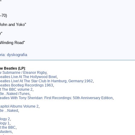
"
–70)
 John and Yoko"
r"
Winding Road"
 dyskografia
he Beatles (LP)
:
w Submarine / Eleanor Rigby
,
eatles Live At The Hollywood Bowl
,
eatles Live! At The Star Club In Hamburg, Germany:1962
,
eatles Bootleg Recordings 1963
,
At The BBC volume 2
,
t Be...Naked iTunes
,
atles With Tony Sheridan: First Recordings: 50th Anniversary Edition
,
apitol Albums Volume 2
,
 Be ...Naked
,
logy 2
,
logy 1
,
at the BBC
,
Masters
,