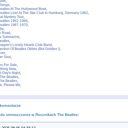
Jude
,
 Songs
,
eatles At The Hollywood Bowl
,
eatles Live! At The Star Club In Hamburg, Germany:1962
,
al Mystery Tour
,
eatles 1962-1966
,
eatles 1967-1970
,
 Be
,
y Road
,
w Submarine
,
eatles
,
Pepper's Lonely Hearts Club Band
,
ection Of Beatles Oldies (But Goldies !)
,
ver
,
er Soul
,
,
es For Sale
,
thing New
,
d Day's Night
,
The Beatles
,
The Beatles
,
e, Please Me
,
komentarze:
do umieszczenia w Rocznikach The Beatles: