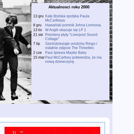
Aktualnosci roku 2000
13 gru
Kate Brylska spotyka Paula
McCartneya
8 gru
Hawański pomnik Johna Lennona.
13 lis
W Anglii ukazuje się LP 1
21 sie
Premiera płyty "Liverpool Sound
Collage"
7 lip
Sześćdziesiąte urodziny Ringo i
ostatnie zdjęcie The Threetles
2 cze
Paul śpiewa Maybe Baby
15 mar
Paul McCartney potwierdza, że ma
nową dziewczynę.