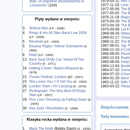
1979-05-11:
Hey 
tego, co wspólnie zbudowaliśmy w
1977-11-19:
Love
Liverpoolu”
(104)
1977-05-06:
The B
1977-05-02:
The B
1976-11-19:
Magic
Plyty wydane w sierpniu:
1973-04-19:
The B
1973-04-19:
The B
3
Vertical Man
(LP - 1998)
1970-05-08:
Let It
4
Ringo & His All Starr Band Live 2006
1969-09-26:
Abbe
1969-01-17:
Yello
(LP - 2008)
1968-11-22:
The B
5
Revolver
(LP - 1966)
1967-06-01:
Sgt. 
5
Eleanor Rigby / Yellow Submarine
(S -
1966-12-10:
A Coll
1966)
1966-08-05:
Revol
6
Help!
(LP - 1965)
1965-12-03:
Rubb
13
Back Seat Of My Car / Heart Of The
1965-08-06:
Help!
Country
(S - 1971)
1964-12-04:
Beatl
16
Getting Closer / Baby's Request
(S -
1964-07-20:
Some
1979)
1964-07-10:
A Har
21
iTunes Festival: London
(EP - 2007)
1964-01-20:
Meet 
23
She Loves You / I`ll Get You
1963-11-22:
With 
(S - 1963)
1963-03-22:
Pleas
26
London Town / I'm Carrying
(S - 1978)
27
Photograph: The Very Best Of Ringo
Starr
(LP - 2007)
29
Fine Line / Growing Up Falling Down
(S
- 2005)
Dotychczasowe 
30
Hey Jude / Revolution
(S - 1968)
Twój komentarz 
Klasyka rocka wydana w sierpniu:
1
Mack The Knife
(Bobby Darin)
(S - 1959)