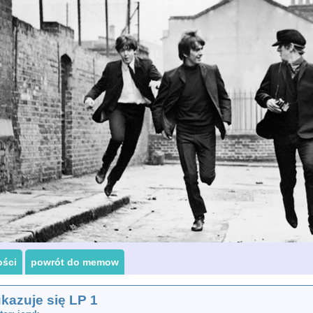
ości
powrót do memow
ukazuje się LP 1