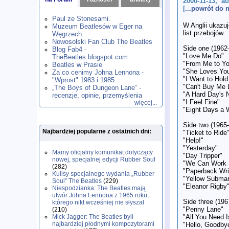
2000-11-13, au
1980
1981
1982
1983
1984
,
,
,
,
,
[
...powrót do
1985
1986
1987
1988
1989
,
,
,
,
,
Paul ze Stonesami.
1990
1991
1992
1993
1994
,
,
,
,
,
W Anglii ukazuj
Muzeum Beatlesów w Eger na
1995
1996
1997
1998
1999
,
,
,
,
,
list przebojów.
Węgrzech.
2000
2001
2002
2003
2004
,
,
,
,
,
Nowosolski Fan Club The Beatles
Side one (1962
2005
2006
2007
2008
2009
,
,
,
,
,
Blog Fab4 -
"Love Me Do"
2010
2011
2012
2013
2014
TheBeatles.blogspot.com
,
,
,
,
,
"From Me to Y
2015
Beatles w Prasie
2016
2017
2018
2019
,
,
,
,
,
"She Loves Yo
Za co cenimy Johna Lennona -
2020
2021
2022
2023
2024
,
,
,
,
,
"I Want to Hol
"Wprost" 1983 i 1985
2025
2026
,
,
"Can't Buy Me 
„The Boys of Dungeon Lane” -
"A Hard Day's N
recenzje, opinie, przemyślenia
"I Feel Fine"
więcej...
"Eight Days a 
Side two (1965
Najbardziej popularne z ostatnich dni:
"Ticket to Ride
"Help!"
"Yesterday"
Mamy oficjalny komunikat dotyczący
"Day Tripper"
nowej, specjalnej edycji Rubber Soul
"We Can Work I
(282)
"Paperback Wri
Kulisy specjalnego wydania „Rubber
"Yellow Submar
Soul” The Beatles
(229)
"Eleanor Rigby
Niespodzianka: The Beatles mają
utwór Johna Lennona z 1965 roku,
Side three (196
którego nikt wcześniej nie słyszał
"Penny Lane"
(210)
"All You Need 
Mick Jagger: The Beatles byli
najbardziej płodnymi kompozytorami
"Hello, Goodby