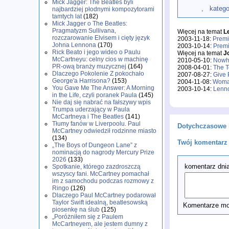
Mick Jagger: The Beatles byli
, kategoria:
najbardziej płodnymi kompozytorami
tamtych lat
(182)
Mick Jagger o The Beatles:
Pragmatyzm Sullivana,
Więcej na temat
L
rozczarowanie Elvisem i cięty język
2003-11-18:
Premi
Johna Lennona
(170)
2003-10-14:
Prem
Rick Beato i jego wideo o Paulu
Więcej na temat
J
McCartneyu: celny cios w machinę
2010-05-10:
Nowh
PR-ową branży muzycznej
(164)
2008-04-01:
The T
Dlaczego Pokolenie Z pokochało
2007-08-27:
Give 
George'a Harrisona?
(153)
2004-11-08:
Wom
You Gave Me The Answer: A Morning
2003-10-14:
Lenno
in the Life, czyli poranek Paula
(145)
Nie daj się nabrać na fałszywy wpis
Trumpa uderzający w Paula
McCartneya i The Beatles
(141)
Tłumy fanów w Liverpoolu. Paul
Dotychczasowe 
McCartney odwiedził rodzinne miasto
(134)
Twój komentarz 
„The Boys of Dungeon Lane” z
nominacją do nagrody Mercury Prize
2026
(133)
komentarz dnia
Spotkanie, którego zazdroszczą
wszyscy fani. McCartney pomachał
im z samochodu podczas rozmowy z
Ringo
(126)
Dlaczego Paul McCartney podarował
Taylor Swift idealną, beatlesowską
Komentarze mog
piosenkę na ślub
(125)
„Poróżniłem się z Paulem
McCartneyem, ale jestem dumny z