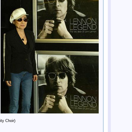
McCartneya.
18 lis
Sgt. Pepper albumem wszech
czasów według Rolling Stone.
17 lis
Ukazuje się podwójny CD "Concert
For George"
17 lis
Premiera albumu Let It Be ...Naked.
7 lis
Ladies and gentlemen... The
Beatles!
7 lis
Paul sponsoruje muzyków z zespołu
Cracatilla.
2 lis
Hiperaktywna babcia.
28 paĽ
Dziewczynka.
24 paĽ
Najlepiej zarabiający wśród
zmarłych.
24 paĽ
Heather Mills McCartney wspiera
PETA
22 paĽ
Grafiki Lennona zawędrowały do
Anglii.
17 paĽ
Ukazuje się DVD - Concert For
George.
16 paĽ
Stella odpędza od siebie złe moce...
16 paĽ
Pogadaj z Paulem i Heather.
14 paĽ
Premiera Lennon Legend DVD.
14 paĽ
Mojo: 10 rockowych zdarzeń, które
zmieniły świat.
14 paĽ
Paul McCartney w filmie
dokumentalnym o historii bluesa
ty Choir)
"The Blues"
8 paĽ
Klonowanie The Cavern