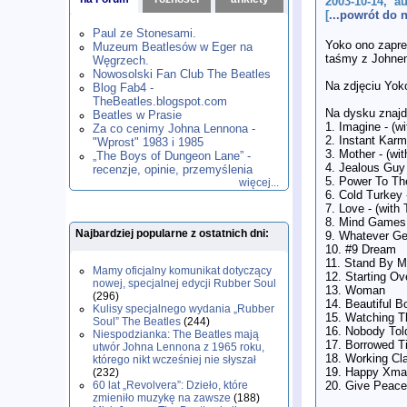
2003-10-14, a
1980
1981
1982
1983
1984
,
,
,
,
,
[
...powrót do
1985
1986
1987
1988
1989
,
,
,
,
,
Paul ze Stonesami.
1990
1991
1992
1993
1994
,
,
,
,
,
Yoko ono zapre
Muzeum Beatlesów w Eger na
1995
1996
1997
1998
1999
,
,
,
,
,
taśmy z Johne
Węgrzech.
2000
2001
2002
2003
2004
,
,
,
,
,
Nowosolski Fan Club The Beatles
Na zdjęciu Yoko
2005
2006
2007
2008
2009
,
,
,
,
,
Blog Fab4 -
2010
2011
2012
2013
2014
TheBeatles.blogspot.com
,
,
,
,
,
Na dysku znajdu
2015
Beatles w Prasie
2016
2017
2018
2019
,
,
,
,
,
1. Imagine - (w
Za co cenimy Johna Lennona -
2020
2021
2022
2023
2024
,
,
,
,
,
2. Instant Kar
"Wprost" 1983 i 1985
2025
2026
,
,
3. Mother - (wi
„The Boys of Dungeon Lane” -
4. Jealous Guy 
recenzje, opinie, przemyślenia
5. Power To Th
więcej...
6. Cold Turkey 
7. Love - (with
8. Mind Games
Najbardziej popularne z ostatnich dni:
9. Whatever Ge
10. #9 Dream
11. Stand By 
Mamy oficjalny komunikat dotyczący
12. Starting Ove
nowej, specjalnej edycji Rubber Soul
13. Woman
(296)
14. Beautiful B
Kulisy specjalnego wydania „Rubber
15. Watching 
Soul” The Beatles
(244)
16. Nobody To
Niespodzianka: The Beatles mają
17. Borrowed T
utwór Johna Lennona z 1965 roku,
18. Working Cl
którego nikt wcześniej nie słyszał
19. Happy Xmas
(232)
20. Give Peace
60 lat „Revolvera”: Dzieło, które
zmieniło muzykę na zawsze
(188)