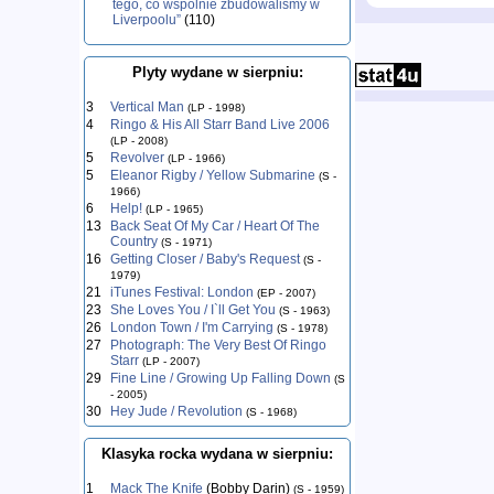
tego, co wspólnie zbudowaliśmy w
Liverpoolu”
(110)
Plyty wydane w sierpniu:
3
Vertical Man
(LP - 1998)
4
Ringo & His All Starr Band Live 2006
(LP - 2008)
5
Revolver
(LP - 1966)
5
Eleanor Rigby / Yellow Submarine
(S -
1966)
6
Help!
(LP - 1965)
13
Back Seat Of My Car / Heart Of The
Country
(S - 1971)
16
Getting Closer / Baby's Request
(S -
1979)
21
iTunes Festival: London
(EP - 2007)
23
She Loves You / I`ll Get You
(S - 1963)
26
London Town / I'm Carrying
(S - 1978)
27
Photograph: The Very Best Of Ringo
Starr
(LP - 2007)
29
Fine Line / Growing Up Falling Down
(S
- 2005)
30
Hey Jude / Revolution
(S - 1968)
Klasyka rocka wydana w sierpniu:
1
Mack The Knife
(Bobby Darin)
(S - 1959)