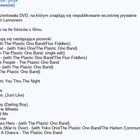
utor: joryk
 newsów
]
zentowała DVD, na którym znajdują się niepublikowane wcześniej prywatne
m Lennonem.
 na tle fotosów z filmu.
ją się następujące piosenki:
ith The Plastic Ono Band/Flux Fiddlers)
ma! - (with Yoko Ono/The Plastic Ono Band)
th The Plastic Ono Band, single edit)
- (with The Plastic Ono Band/The Flux Fiddlers)
e People - The Plastic Ono Band
- (with The Plastic Ono Band)
 The Plastic Ono Band)
ts You Thru The Night
Me
r, (Just Like)
oy (Darling Boy)
The Wheels
ld Me
ime
ass Hero - (with The Plastic Ono Band)
 (War Is Over) - (with Yoko Ono/The Plastic Ono Band/The Harlem Communi
 A Chance - The Plastic Ono Band