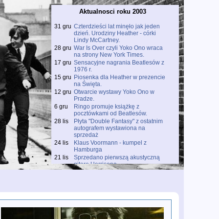
Aktualnosci roku 2003
31 gru
Czterdzieści lat minęło jak jeden
dzień. Urodziny Heather - córki
Lindy McCartney.
28 gru
War Is Over czyli Yoko Ono wraca
na strony New York Times.
17 gru
Sensacyjne nagrania Beatlesów z
1976 r.
15 gru
Piosenka dla Heather w prezencie
na Święta.
12 gru
Otwarcie wystawy Yoko Ono w
Pradze.
6 gru
Ringo promuje książkę z
pocztówkami od Beatlesów.
28 lis
Płyta "Double Fantasy" z ostatnim
autografem wystawiona na
sprzedaż
24 lis
Klaus Voormann - kumpel z
Hamburga
21 lis
Sprzedano pierwszą akustyczną
gitarę Harrisona
18 lis
Ukazuje się płyta "Number Ones"
Michaela Jacksona bez duetu z
Paulem McCartneyem
18 lis
Premiera DVD Lennon Legend: The
Very Best of John Lennon
18 lis
Wieczór z Geoff'em Bakerem -
rzecznikiem prasowym Paula