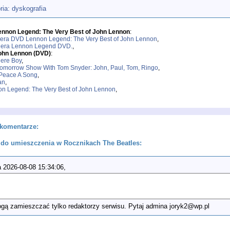
 dyskografia
ennon Legend: The Very Best of John Lennon
:
era DVD Lennon Legend: The Very Best of John Lennon
,
iera Lennon Legend DVD.
,
ohn Lennon (DVD)
:
ere Boy
,
omorrow Show With Tom Snyder: John, Paul, Tom, Ringo
,
Peace A Song
,
an
,
n Legend: The Very Best of John Lennon
,
komentarze:
do umieszczenia w Rocznikach The Beatles:
 2026-08-08 15:34:06,
ą zamieszczać tylko redaktorzy serwisu. Pytaj admina joryk2@wp.pl