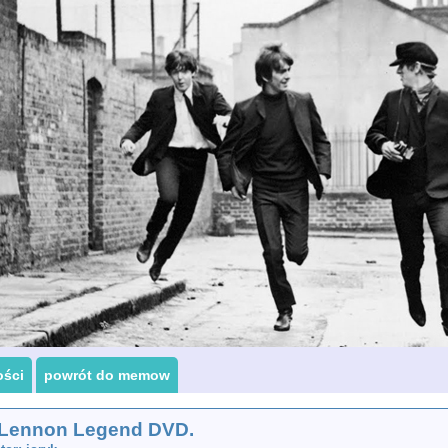
ości
powrót do memow
 Lennon Legend DVD.