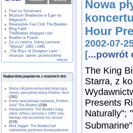
Nowa pły
1980
1981
1982
1983
1984
,
,
,
,
,
1985
1986
1987
1988
1989
,
,
,
,
,
Paul ze Stonesami.
koncertu
1990
1991
1992
1993
1994
,
,
,
,
,
Muzeum Beatlesów w Eger na
1995
1996
1997
1998
1999
,
,
,
,
,
Węgrzech.
2000
2001
2002
2003
2004
,
,
,
,
,
Nowosolski Fan Club The Beatles
Hour Pre
2005
2006
2007
2008
2009
,
,
,
,
,
Blog Fab4 -
2010
2011
2012
2013
2014
TheBeatles.blogspot.com
,
,
,
,
,
2015
Beatles w Prasie
2016
2017
2018
2019
,
,
,
,
,
2002-07-2
Za co cenimy Johna Lennona -
2020
2021
2022
2023
2024
,
,
,
,
,
"Wprost" 1983 i 1985
2025
2026
,
,
„The Boys of Dungeon Lane” -
[
...powró
recenzje, opinie, przemyślenia
więcej...
The King Bi
Najbardziej popularne z ostatnich dni:
Starra, z ko
Mamy oficjalny komunikat dotyczący
Wydawnictw
nowej, specjalnej edycji Rubber Soul
(292)
Presents Ri
Kulisy specjalnego wydania „Rubber
Soul” The Beatles
(238)
Niespodzianka: The Beatles mają
Naturally";
utwór Johna Lennona z 1965 roku,
którego nikt wcześniej nie słyszał
(219)
Submarine"; 
Mick Jagger: The Beatles byli
najbardziej płodnymi kompozytorami