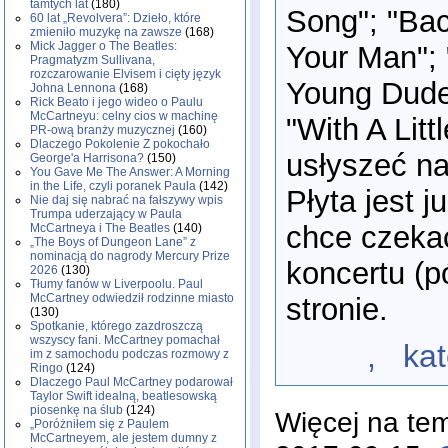
tamtych lat
(180)
Song"; "Bac
60 lat „Revolvera”: Dzieło, które
zmieniło muzykę na zawsze
(168)
Mick Jagger o The Beatles:
Your Man";
Pragmatyzm Sullivana,
rozczarowanie Elvisem i cięty język
Young Dude
Johna Lennona
(168)
Rick Beato i jego wideo o Paulu
McCartneyu: celny cios w machinę
"With A Lit
PR-ową branży muzycznej
(160)
Dlaczego Pokolenie Z pokochało
usłyszeć na
George'a Harrisona?
(150)
You Gave Me The Answer: A Morning
in the Life, czyli poranek Paula
(142)
Płyta jest 
Nie daj się nabrać na fałszywy wpis
Trumpa uderzający w Paula
chce czeka
McCartneya i The Beatles
(140)
„The Boys of Dungeon Lane” z
nominacją do nagrody Mercury Prize
koncertu (p
2026
(130)
Tłumy fanów w Liverpoolu. Paul
McCartney odwiedził rodzinne miasto
stronie.
(130)
Spotkanie, którego zazdroszczą
wszyscy fani. McCartney pomachał
, katego
im z samochodu podczas rozmowy z
Ringo
(124)
Dlaczego Paul McCartney podarował
Taylor Swift idealną, beatlesowską
piosenkę na ślub
(124)
Więcej na te
„Poróżniłem się z Paulem
McCartneyem, ale jestem dumny z