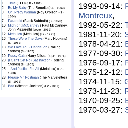
1
Time
(ELO)
1993-09-14:
(LP - 1981)
2
Be My Baby
(The Ronettes)
(S - 1963)
3
Oh, Pretty Woman
(Roy Orbison)
Montreux
,
(S -
1964)
7
Paranoid
(Black Sabbath)
(S - 1970)
1992-05-22:
10
Midnight McCartney
( Paul McCartney,
John Pizzarelli)
(cover - 2015)
1981-11-20:
12
Metallica
(Metallica)
(LP - 1991)
16
Those Were The Days
(Mary Hopkins)
1978-04-21:
(S - 1968)
18
We Love You / Dandelion
(Rolling
1977-09-30:
Stones)
(S - 1967)
19
Pussy Cats
(Harry Nilsson)
(LP - 1974)
1976-09-17:
20
(I Can't Get No) Satisfaction
(Rolling
Stones)
(S - 1965)
25
...And Justice For All
(Metallica)
1975-12-12:
(LP -
1988)
28
Please Mr. Postman
(The Marvelettes)
1974-11-15:
(S - 1951)
31
Bad
(Michael Jackson)
(LP - 1987)
1973-11-23:
1970-09-25:
1970-03-27: