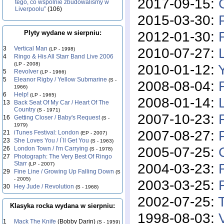
2017-09-15:
tego, co wspólnie zbudowaliśmy w
Liverpoolu”
(106)
2015-03-30:
2012-01-30:
Plyty wydane w sierpniu:
2010-07-27:
3
Vertical Man
(LP - 1998)
4
Ringo & His All Starr Band Live 2006
(LP - 2008)
2010-01-12:
5
Revolver
(LP - 1966)
5
Eleanor Rigby / Yellow Submarine
(S -
2008-08-04:
1966)
6
Help!
(LP - 1965)
2008-01-14:
13
Back Seat Of My Car / Heart Of The
Country
(S - 1971)
2007-10-23:
16
Getting Closer / Baby's Request
(S -
1979)
2007-08-27:
21
iTunes Festival: London
(EP - 2007)
23
She Loves You / I`ll Get You
(S - 1963)
2005-07-25:
26
London Town / I'm Carrying
(S - 1978)
27
Photograph: The Very Best Of Ringo
Starr
2004-03-23:
(LP - 2007)
29
Fine Line / Growing Up Falling Down
(S
- 2005)
2003-03-25:
30
Hey Jude / Revolution
(S - 1968)
2002-07-25:
Klasyka rocka wydana w sierpniu:
1998-08-03:
1
Mack The Knife
(Bobby Darin)
(S - 1959)