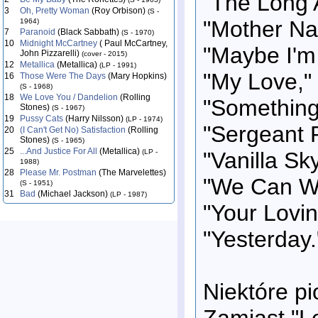
"The Long 
3
Oh, Pretty Woman
(Roy Orbison)
(S -
"Mother Na
1964)
7
Paranoid
(Black Sabbath)
(S - 1970)
10
Midnight McCartney
( Paul McCartney,
"Maybe I'm
John Pizzarelli)
(cover - 2015)
12
Metallica
(Metallica)
(LP - 1991)
"My Love,"
16
Those Were The Days
(Mary Hopkins)
(S - 1968)
18
We Love You / Dandelion
(Rolling
"Something
Stones)
(S - 1967)
19
Pussy Cats
(Harry Nilsson)
(LP - 1974)
"Sergeant 
20
(I Can't Get No) Satisfaction
(Rolling
Stones)
(S - 1965)
25
...And Justice For All
(Metallica)
"Vanilla Sky
(LP -
1988)
28
Please Mr. Postman
(The Marvelettes)
"We Can Wo
(S - 1951)
31
Bad
(Michael Jackson)
(LP - 1987)
"Your Lovi
"Yesterday.
Niektóre p
Zamiast "L