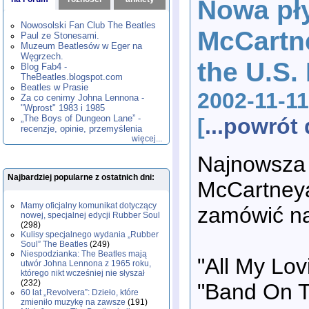
Nowa pły
1980
1981
1982
1983
1984
,
,
,
,
,
1985
1986
1987
1988
1989
,
,
,
,
,
Nowosolski Fan Club The Beatles
McCartne
1990
1991
1992
1993
1994
,
,
,
,
,
Paul ze Stonesami.
1995
1996
1997
1998
1999
,
,
,
,
,
Muzeum Beatlesów w Eger na
2000
2001
2002
2003
2004
,
,
,
,
,
Węgrzech.
the U.S.
2005
2006
2007
2008
2009
,
,
,
,
,
Blog Fab4 -
2010
2011
2012
2013
2014
TheBeatles.blogspot.com
,
,
,
,
,
2015
Beatles w Prasie
2016
2017
2018
2019
,
,
,
,
,
2002-11-11
Za co cenimy Johna Lennona -
2020
2021
2022
2023
2024
,
,
,
,
,
"Wprost" 1983 i 1985
2025
2026
,
,
„The Boys of Dungeon Lane” -
[
...powró
recenzje, opinie, przemyślenia
więcej...
Najnowsza 
Najbardziej popularne z ostatnich dni:
McCartneya 
Mamy oficjalny komunikat dotyczący
zamówić n
nowej, specjalnej edycji Rubber Soul
(298)
Kulisy specjalnego wydania „Rubber
Soul” The Beatles
(249)
Niespodzianka: The Beatles mają
"All My Lov
utwór Johna Lennona z 1965 roku,
którego nikt wcześniej nie słyszał
(232)
"Band On T
60 lat „Revolvera”: Dzieło, które
zmieniło muzykę na zawsze
(191)