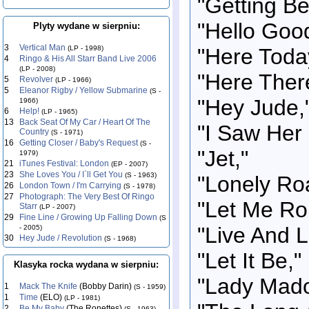
"Getting Bet
"Hello Goo
Plyty wydane w sierpniu:
3
Vertical Man
"Here Toda
(LP - 1998)
4
Ringo & His All Starr Band Live 2006
(LP - 2008)
"Here Ther
5
Revolver
(LP - 1966)
5
Eleanor Rigby / Yellow Submarine
(S -
"Hey Jude,
1966)
6
Help!
(LP - 1965)
13
Back Seat Of My Car / Heart Of The
"I Saw Her
Country
(S - 1971)
16
Getting Closer / Baby's Request
(S -
"Jet,"
1979)
21
iTunes Festival: London
(EP - 2007)
23
She Loves You / I`ll Get You
(S - 1963)
"Lonely Ro
26
London Town / I'm Carrying
(S - 1978)
27
Photograph: The Very Best Of Ringo
"Let Me Roll
Starr
(LP - 2007)
29
Fine Line / Growing Up Falling Down
(S
"Live And L
- 2005)
30
Hey Jude / Revolution
(S - 1968)
"Let It Be,"
Klasyka rocka wydana w sierpniu:
"Lady Mad
1
Mack The Knife
(Bobby Darin)
(S - 1959)
1
Time
(ELO)
(LP - 1981)
2
Be My Baby
(The Ronettes)
(S - 1963)