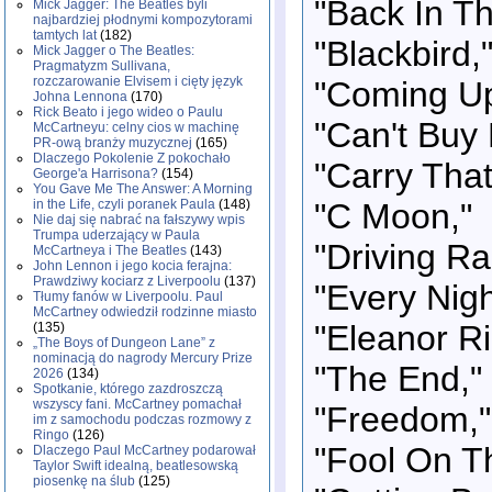
"Back In Th
Mick Jagger: The Beatles byli
najbardziej płodnymi kompozytorami
tamtych lat
(182)
"Blackbird,
Mick Jagger o The Beatles:
Pragmatyzm Sullivana,
rozczarowanie Elvisem i cięty język
"Coming Up
Johna Lennona
(170)
Rick Beato i jego wideo o Paulu
"Can't Buy
McCartneyu: celny cios w machinę
PR-ową branży muzycznej
(165)
Dlaczego Pokolenie Z pokochało
"Carry That
George'a Harrisona?
(154)
You Gave Me The Answer: A Morning
"C Moon,"
in the Life, czyli poranek Paula
(148)
Nie daj się nabrać na fałszywy wpis
Trumpa uderzający w Paula
"Driving Ra
McCartneya i The Beatles
(143)
John Lennon i jego kocia ferajna:
Prawdziwy kociarz z Liverpoolu
(137)
"Every Nigh
Tłumy fanów w Liverpoolu. Paul
McCartney odwiedził rodzinne miasto
"Eleanor Ri
(135)
„The Boys of Dungeon Lane” z
nominacją do nagrody Mercury Prize
"The End,"
2026
(134)
Spotkanie, którego zazdroszczą
wszyscy fani. McCartney pomachał
"Freedom,"
im z samochodu podczas rozmowy z
Ringo
(126)
"Fool On Th
Dlaczego Paul McCartney podarował
Taylor Swift idealną, beatlesowską
piosenkę na ślub
(125)