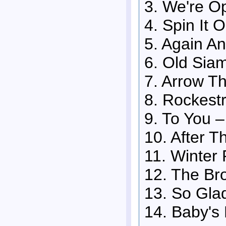
3. We're O
4. Spin It 
5. Again A
6. Old Siam
7. Arrow T
8. Rockest
9. To You –
10. After T
11. Winter
12. The Br
13. So Gla
14. Baby's