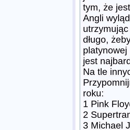
tym, że jes
Angli wylą
utrzymując
długo, żeby
platynowej 
jest najbar
Na tle inn
Przypomnijm
roku:
1 Pink Floy
2 Supertra
3 Michael J