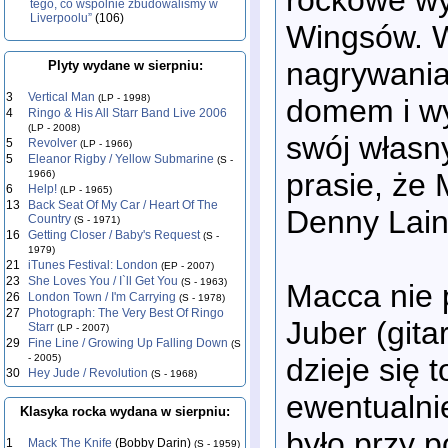
tego, co wspólnie zbudowaliśmy w
Liverpoolu”
(106)
Wingsów. W
nagrywania
Plyty wydane w sierpniu:
3
Vertical Man
(LP - 1998)
domem i wy
4
Ringo & His All Starr Band Live 2006
(LP - 2008)
swój własn
5
Revolver
(LP - 1966)
5
Eleanor Rigby / Yellow Submarine
(S -
prasie, że 
1966)
6
Help!
(LP - 1965)
13
Back Seat Of My Car / Heart Of The
Denny Laine
Country
(S - 1971)
16
Getting Closer / Baby's Request
(S -
1979)
21
iTunes Festival: London
(EP - 2007)
23
She Loves You / I`ll Get You
(S - 1963)
Macca nie 
26
London Town / I'm Carrying
(S - 1978)
27
Photograph: The Very Best Of Ringo
Juber (gita
Starr
(LP - 2007)
29
Fine Line / Growing Up Falling Down
(S
dzieje się t
- 2005)
30
Hey Jude / Revolution
(S - 1968)
ewentualnie
Klasyka rocka wydana w sierpniu:
było przy 
1
Mack The Knife
(Bobby Darin)
(S - 1959)