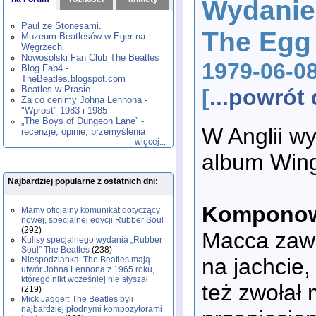
Wydanie
1980
1981
1982
1983
1984
,
,
,
,
,
1985
1986
1987
1988
1989
,
,
,
,
,
Paul ze Stonesami.
The Egg
1990
1991
1992
1993
1994
,
,
,
,
,
Muzeum Beatlesów w Eger na
1995
1996
1997
1998
1999
,
,
,
,
,
Węgrzech.
2000
2001
2002
2003
2004
,
,
,
,
,
Nowosolski Fan Club The Beatles
1979-06-0
2005
2006
2007
2008
2009
,
,
,
,
,
Blog Fab4 -
2010
2011
2012
2013
2014
TheBeatles.blogspot.com
,
,
,
,
,
2015
Beatles w Prasie
2016
2017
2018
2019
,
,
,
,
,
[
...powró
Za co cenimy Johna Lennona -
2020
2021
2022
2023
2024
,
,
,
,
,
"Wprost" 1983 i 1985
2025
2026
,
,
„The Boys of Dungeon Lane” -
W Anglii wy
recenzje, opinie, przemyślenia
więcej...
album Wing
Najbardziej popularne z ostatnich dni:
Komponowa
Mamy oficjalny komunikat dotyczący
nowej, specjalnej edycji Rubber Soul
(292)
Macca zaws
Kulisy specjalnego wydania „Rubber
Soul” The Beatles
(238)
na jachcie,
Niespodzianka: The Beatles mają
utwór Johna Lennona z 1965 roku,
którego nikt wcześniej nie słyszał
też zwołał
(219)
Mick Jagger: The Beatles byli
najbardziej płodnymi kompozytorami