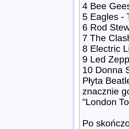
4 Bee Gees
5 Eagles -
6 Rod Stew
7 The Clas
8 Electric 
9 Led Zepp
10 Donna S
Płyta Beatl
znacznie g
"London To
Po skończo