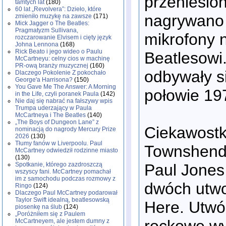
przeniesio
tamtych lat
(180)
60 lat „Revolvera”: Dzieło, które
nagrywano 
zmieniło muzykę na zawsze
(171)
Mick Jagger o The Beatles:
Pragmatyzm Sullivana,
mikrofony n
rozczarowanie Elvisem i cięty język
Johna Lennona
(168)
Rick Beato i jego wideo o Paulu
Beatlesowi
McCartneyu: celny cios w machinę
PR-ową branży muzycznej
(160)
odbywały s
Dlaczego Pokolenie Z pokochało
George'a Harrisona?
(150)
You Gave Me The Answer: A Morning
połowie 197
in the Life, czyli poranek Paula
(142)
Nie daj się nabrać na fałszywy wpis
Trumpa uderzający w Paula
McCartneya i The Beatles
(140)
„The Boys of Dungeon Lane” z
Ciekawostką
nominacją do nagrody Mercury Prize
2026
(130)
Tłumy fanów w Liverpoolu. Paul
Townshend 
McCartney odwiedził rodzinne miasto
(130)
Paul Jones
Spotkanie, którego zazdroszczą
wszyscy fani. McCartney pomachał
im z samochodu podczas rozmowy z
dwóch utwo
Ringo
(124)
Dlaczego Paul McCartney podarował
Taylor Swift idealną, beatlesowską
Here. Utwó
piosenkę na ślub
(124)
„Poróżniłem się z Paulem
rockowe wy
McCartneyem, ale jestem dumny z