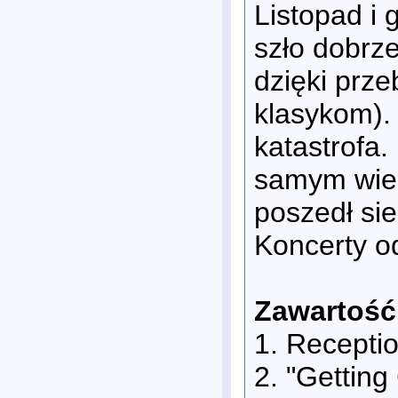
Listopad i 
szło dobrze
dzięki prz
klasykom). 
katastrofa.
samym wier
poszedł si
Koncerty o
Zawartość
1. Recepti
2. "Getting