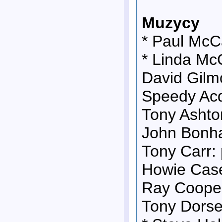
Muzycy
* Paul McC
* Linda Mc
David Gilmo
Speedy Acq
Tony Ashto
John Bonha
Tony Carr:
Howie Case
Ray Cooper
Tony Dorse