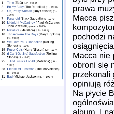
1
Time
(ELO)
(LP - 1981)
prawa muzy
2
Be My Baby
(The Ronettes)
(S - 1963)
3
Oh, Pretty Woman
(Roy Orbison)
(S -
Macca pisz
1964)
7
Paranoid
(Black Sabbath)
(S - 1970)
10
Midnight McCartney
( Paul McCartney,
kompozytors
John Pizzarelli)
(cover - 2015)
12
Metallica
(Metallica)
(LP - 1991)
pochodzi na
16
Those Were The Days
(Mary Hopkins)
(S - 1968)
18
We Love You / Dandelion
(Rolling
osiągnięcia
Stones)
(S - 1967)
19
Pussy Cats
(Harry Nilsson)
(LP - 1974)
Macca nie p
20
(I Can't Get No) Satisfaction
(Rolling
Stones)
(S - 1965)
25
...And Justice For All
(Metallica)
(LP -
obroni się 
1988)
28
Please Mr. Postman
(The Marvelettes)
przekonali 
(S - 1951)
31
Bad
(Michael Jackson)
(LP - 1987)
opiniują r
Na płycie 
ogólnoświa
album. I na