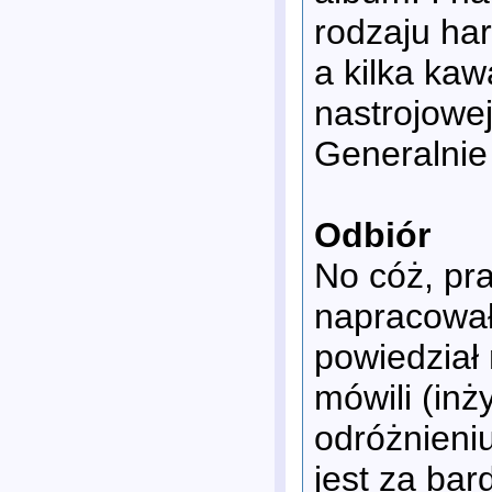
rodzaju har
a kilka kaw
nastrojowej
Generalnie
Odbiór
No cóż, pr
napracował
powiedział 
mówili (inż
odróżnieni
jest za ba