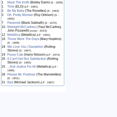
1
Mack The Knife
(Bobby Darin)
(S - 1959)
1
Time
(ELO)
(LP - 1981)
2
Be My Baby
(The Ronettes)
(S - 1963)
3
Oh, Pretty Woman
(Roy Orbison)
(S -
1964)
7
Paranoid
(Black Sabbath)
(S - 1970)
10
Midnight McCartney
( Paul McCartney,
John Pizzarelli)
(cover - 2015)
12
Metallica
(Metallica)
(LP - 1991)
16
Those Were The Days
(Mary Hopkins)
(S - 1968)
18
We Love You / Dandelion
(Rolling
Stones)
(S - 1967)
19
Pussy Cats
(Harry Nilsson)
(LP - 1974)
20
(I Can't Get No) Satisfaction
(Rolling
Stones)
(S - 1965)
25
...And Justice For All
(Metallica)
(LP -
1988)
28
Please Mr. Postman
(The Marvelettes)
(S - 1951)
31
Bad
(Michael Jackson)
(LP - 1987)