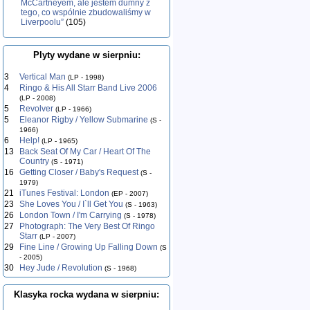
McCartneyem, ale jestem dumny z
tego, co wspólnie zbudowaliśmy w
Liverpoolu”
(105)
Plyty wydane w sierpniu:
3
Vertical Man
(LP - 1998)
4
Ringo & His All Starr Band Live 2006
(LP - 2008)
5
Revolver
(LP - 1966)
5
Eleanor Rigby / Yellow Submarine
(S -
1966)
6
Help!
(LP - 1965)
13
Back Seat Of My Car / Heart Of The
Country
(S - 1971)
16
Getting Closer / Baby's Request
(S -
1979)
21
iTunes Festival: London
(EP - 2007)
23
She Loves You / I`ll Get You
(S - 1963)
26
London Town / I'm Carrying
(S - 1978)
27
Photograph: The Very Best Of Ringo
Starr
(LP - 2007)
29
Fine Line / Growing Up Falling Down
(S
- 2005)
30
Hey Jude / Revolution
(S - 1968)
Klasyka rocka wydana w sierpniu: