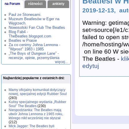
Beatlesi w 
1975
1976
1977
1978
1979
na Forum
,
,
różności
,
,
ankiety
,
1980
1981
1982
1983
1984
,
,
,
,
,
2019-12-13, a
1985
1986
1987
1988
1989
,
,
,
,
,
Paul ze Stonesami.
1990
1991
1992
1993
1994
,
,
,
,
,
Muzeum Beatlesów w Eger na
Warning: getima
1995
1996
1997
1998
1999
,
,
,
,
,
Węgrzech.
2000
2001
2002
2003
2004
,
,
,
,
,
Nowosolski Fan Club The Beatles
set=source[/e1/
2005
2006
2007
2008
2009
,
,
,
,
,
Blog Fab4 -
failed to open s
2010
2011
2012
2013
2014
TheBeatles.blogspot.com
,
,
,
,
,
2015
Beatles w Prasie
2016
2017
2018
2019
,
,
,
,
,
/home/hosting/w
Za co cenimy Johna Lennona -
2020
2021
2022
2023
2024
,
,
,
,
,
"Wprost" 1983 i 1985
2025
2026
,
,
on line 60
W sie
„The Boys of Dungeon Lane” -
The Beatles -
kli
recenzje, opinie, przemyślenia
więcej...
edytuj
Najbardziej popularne z ostatnich dni:
Mamy oficjalny komunikat dotyczący
nowej, specjalnej edycji Rubber Soul
(283)
Kulisy specjalnego wydania „Rubber
Soul” The Beatles
(230)
Niespodzianka: The Beatles mają
utwór Johna Lennona z 1965 roku,
którego nikt wcześniej nie słyszał
(212)
Mick Jagger: The Beatles byli