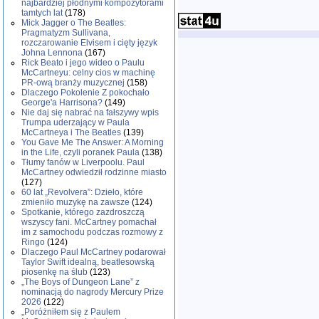
najbardziej płodnymi kompozytorami
tamtych lat
(178)
Mick Jagger o The Beatles:
Pragmatyzm Sullivana,
rozczarowanie Elvisem i cięty język
Johna Lennona
(167)
Rick Beato i jego wideo o Paulu
McCartneyu: celny cios w machinę
PR-ową branży muzycznej
(158)
Dlaczego Pokolenie Z pokochało
George'a Harrisona?
(149)
Nie daj się nabrać na fałszywy wpis
Trumpa uderzający w Paula
McCartneya i The Beatles
(139)
You Gave Me The Answer: A Morning
in the Life, czyli poranek Paula
(138)
Tłumy fanów w Liverpoolu. Paul
McCartney odwiedził rodzinne miasto
(127)
60 lat „Revolvera”: Dzieło, które
zmieniło muzykę na zawsze
(124)
Spotkanie, którego zazdroszczą
wszyscy fani. McCartney pomachał
im z samochodu podczas rozmowy z
Ringo
(124)
Dlaczego Paul McCartney podarował
Taylor Swift idealną, beatlesowską
piosenkę na ślub
(123)
„The Boys of Dungeon Lane” z
nominacją do nagrody Mercury Prize
2026
(122)
„Poróżniłem się z Paulem