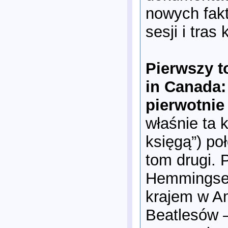
nowych fakt
sesji i tra
Pierwszy to
in Canada:
pierwotnie
właśnie ta 
księgą”) po
tom drugi. 
Hemmingsen
krajem w Am
Beatlesów –