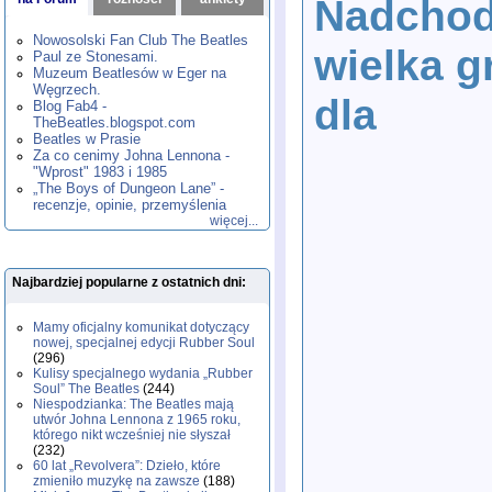
Nadchod
1980
1981
1982
1983
1984
,
,
,
,
,
1985
1986
1987
1988
1989
,
,
,
,
,
Nowosolski Fan Club The Beatles
wielka g
1990
1991
1992
1993
1994
,
,
,
,
,
Paul ze Stonesami.
1995
1996
1997
1998
1999
,
,
,
,
,
Muzeum Beatlesów w Eger na
2000
2001
2002
2003
2004
,
,
,
,
,
Węgrzech.
dla
2005
2006
2007
2008
2009
,
,
,
,
,
Blog Fab4 -
2010
2011
2012
2013
2014
TheBeatles.blogspot.com
,
,
,
,
,
2015
Beatles w Prasie
2016
2017
2018
2019
,
,
,
,
,
Za co cenimy Johna Lennona -
2020
2021
2022
2023
2024
,
,
,
,
,
"Wprost" 1983 i 1985
2025
2026
,
,
„The Boys of Dungeon Lane” -
recenzje, opinie, przemyślenia
więcej...
Najbardziej popularne z ostatnich dni:
Mamy oficjalny komunikat dotyczący
nowej, specjalnej edycji Rubber Soul
(296)
Kulisy specjalnego wydania „Rubber
Soul” The Beatles
(244)
Niespodzianka: The Beatles mają
utwór Johna Lennona z 1965 roku,
którego nikt wcześniej nie słyszał
(232)
60 lat „Revolvera”: Dzieło, które
zmieniło muzykę na zawsze
(188)