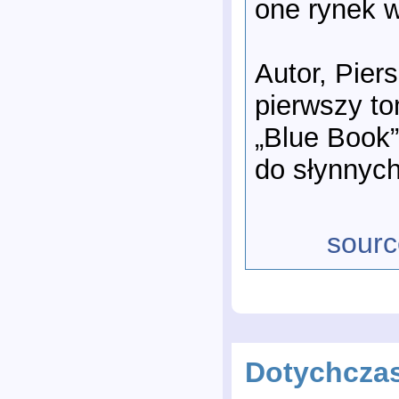
one rynek 
Autor, Pier
pierwszy to
„Blue Book”
do słynnyc
sourc
Dotychcza