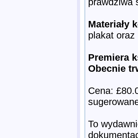
prawdziwa s
Materiały 
plakat oraz
Premiera k
Obecnie tr
Cena: £80.
sugerowanej
To wydawnic
dokumentacj