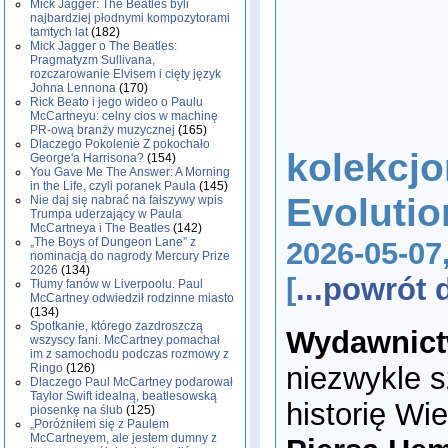
Mick Jagger: The Beatles byli
najbardziej płodnymi kompozytorami
tamtych lat
(182)
Mick Jagger o The Beatles:
Pragmatyzm Sullivana,
rozczarowanie Elvisem i cięty język
Johna Lennona
(170)
Rick Beato i jego wideo o Paulu
McCartneyu: celny cios w machinę
PR-ową branży muzycznej
(165)
Dlaczego Pokolenie Z pokochało
kolekcjo
George'a Harrisona?
(154)
You Gave Me The Answer: A Morning
in the Life, czyli poranek Paula
(145)
Evolutio
Nie daj się nabrać na fałszywy wpis
Trumpa uderzający w Paula
McCartneya i The Beatles
(142)
„The Boys of Dungeon Lane” z
2026-05-07
nominacją do nagrody Mercury Prize
2026
(134)
[
...powrót
Tłumy fanów w Liverpoolu. Paul
McCartney odwiedził rodzinne miasto
(134)
Spotkanie, którego zazdroszczą
Wydawnict
wszyscy fani. McCartney pomachał
im z samochodu podczas rozmowy z
Ringo
(126)
niezwykle s
Dlaczego Paul McCartney podarował
Taylor Swift idealną, beatlesowską
historię Wi
piosenkę na ślub
(125)
„Poróżniłem się z Paulem
McCartneyem, ale jestem dumny z