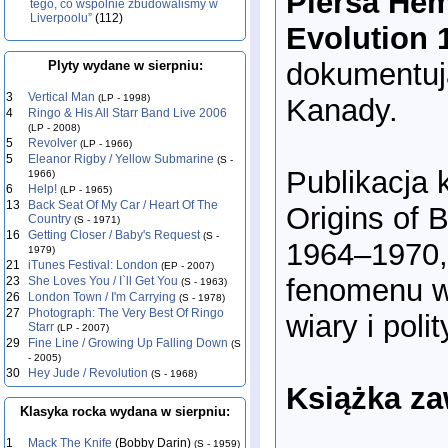
Piersa Hem
tego, co wspólnie zbudowaliśmy w
Liverpoolu”
(112)
Evolution 
dokumentują
Plyty wydane w sierpniu:
3
Vertical Man
(LP - 1998)
Kanady.
4
Ringo & His All Starr Band Live 2006
(LP - 2008)
5
Revolver
(LP - 1966)
5
Eleanor Rigby / Yellow Submarine
(S -
Publikacja 
1966)
6
Help!
(LP - 1965)
13
Back Seat Of My Car / Heart Of The
Origins of 
Country
(S - 1971)
16
Getting Closer / Baby's Request
(S -
1964–1970,
1979)
21
iTunes Festival: London
(EP - 2007)
fenomenu w 
23
She Loves You / I`ll Get You
(S - 1963)
26
London Town / I'm Carrying
(S - 1978)
27
Photograph: The Very Best Of Ringo
wiary i poli
Starr
(LP - 2007)
29
Fine Line / Growing Up Falling Down
(S
- 2005)
30
Hey Jude / Revolution
(S - 1968)
Książka za
Klasyka rocka wydana w sierpniu:
1
Mack The Knife
(Bobby Darin)
(S - 1959)