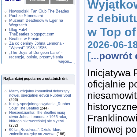
Wyjątko
1980
1981
1982
1983
1984
,
,
,
,
,
1985
1986
1987
1988
1989
,
,
,
,
,
Nowosolski Fan Club The Beatles
z debiut
1990
1991
1992
1993
1994
,
,
,
,
,
Paul ze Stonesami.
1995
1996
1997
1998
1999
,
,
,
,
,
Muzeum Beatlesów w Eger na
2000
2001
2002
2003
2004
,
,
,
,
,
Węgrzech.
w Top of
2005
2006
2007
2008
2009
,
,
,
,
,
Blog Fab4 -
2010
2011
2012
2013
2014
TheBeatles.blogspot.com
,
,
,
,
,
2015
Beatles w Prasie
2016
2017
2018
2019
,
,
,
,
,
2026-06-1
Za co cenimy Johna Lennona -
2020
2021
2022
2023
2024
,
,
,
,
,
"Wprost" 1983 i 1985
2025
2026
,
,
„The Boys of Dungeon Lane” -
[
...powró
recenzje, opinie, przemyślenia
więcej...
Inicjatywa 
Najbardziej popularne z ostatnich dni:
oficjalnie p
Mamy oficjalny komunikat dotyczący
niesamowit
nowej, specjalnej edycji Rubber Soul
(296)
historyczn
Kulisy specjalnego wydania „Rubber
Soul” The Beatles
(244)
Niespodzianka: The Beatles mają
Franklinow
utwór Johna Lennona z 1965 roku,
którego nikt wcześniej nie słyszał
(232)
filmowej p
60 lat „Revolvera”: Dzieło, które
zmieniło muzykę na zawsze
(188)