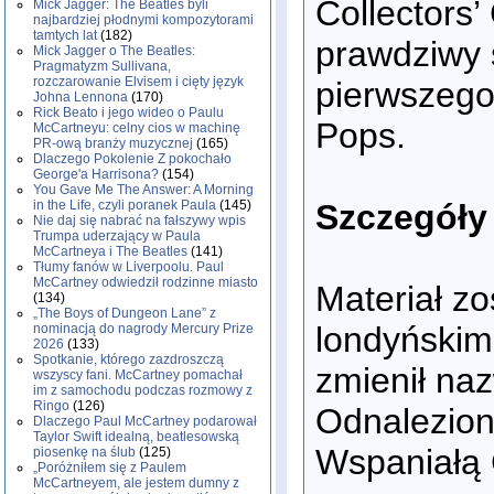
Collectors
Mick Jagger: The Beatles byli
najbardziej płodnymi kompozytorami
tamtych lat
(182)
prawdziwy 
Mick Jagger o The Beatles:
Pragmatyzm Sullivana,
rozczarowanie Elvisem i cięty język
pierwszego
Johna Lennona
(170)
Rick Beato i jego wideo o Paulu
Pops.
McCartneyu: celny cios w machinę
PR-ową branży muzycznej
(165)
Dlaczego Pokolenie Z pokochało
George'a Harrisona?
(154)
You Gave Me The Answer: A Morning
Szczegóły 
in the Life, czyli poranek Paula
(145)
Nie daj się nabrać na fałszywy wpis
Trumpa uderzający w Paula
McCartneya i The Beatles
(141)
Tłumy fanów w Liverpoolu. Paul
McCartney odwiedził rodzinne miasto
Materiał z
(134)
„The Boys of Dungeon Lane” z
londyńskim
nominacją do nagrody Mercury Prize
2026
(133)
Spotkanie, którego zazdroszczą
zmienił na
wszyscy fani. McCartney pomachał
im z samochodu podczas rozmowy z
Ringo
(126)
Odnalezion
Dlaczego Paul McCartney podarował
Taylor Swift idealną, beatlesowską
Wspaniałą 
piosenkę na ślub
(125)
„Poróżniłem się z Paulem
McCartneyem, ale jestem dumny z