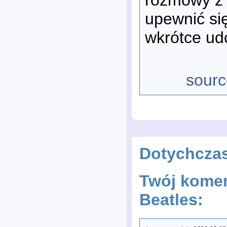
upewnić się
wkrótce udo
sourc
Dotychcza
Twój komen
Beatles: