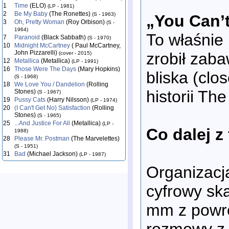
1
Time
(ELO)
(LP - 1981)
2
Be My Baby
(The Ronettes)
(S - 1963)
„You Can’t
3
Oh, Pretty Woman
(Roy Orbison)
(S -
1964)
To właśnie
7
Paranoid
(Black Sabbath)
(S - 1970)
10
Midnight McCartney
( Paul McCartney,
John Pizzarelli)
zrobił zab
(cover - 2015)
12
Metallica
(Metallica)
(LP - 1991)
16
Those Were The Days
(Mary Hopkins)
bliska (clo
(S - 1968)
18
We Love You / Dandelion
(Rolling
historii The
Stones)
(S - 1967)
19
Pussy Cats
(Harry Nilsson)
(LP - 1974)
20
(I Can't Get No) Satisfaction
(Rolling
Stones)
(S - 1965)
25
...And Justice For All
(Metallica)
(LP -
Co dalej z
1988)
28
Please Mr. Postman
(The Marvelettes)
(S - 1951)
31
Bad
(Michael Jackson)
(LP - 1987)
Organizacj
cyfrowy sk
mm z powr
rozmowy z i