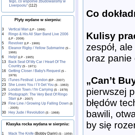
tego, co wspólnie zbudowaliśmy w
Liverpoolu”
(112)
Co dokład
Plyty wydane w sierpniu:
3
Vertical Man
(LP - 1998)
Kulisy pra
4
Ringo & His All Starr Band Live 2006
(LP - 2008)
5
Revolver
zespół, ale
(LP - 1966)
5
Eleanor Rigby / Yellow Submarine
(S -
1966)
oraz panie
6
Help!
(LP - 1965)
13
Back Seat Of My Car / Heart Of The
Country
(S - 1971)
16
Getting Closer / Baby's Request
(S -
1979)
„Can’t Bu
21
iTunes Festival: London
(EP - 2007)
23
She Loves You / I`ll Get You
(S - 1963)
pierwszej 
26
London Town / I'm Carrying
(S - 1978)
27
Photograph: The Very Best Of Ringo
Starr
(LP - 2007)
błędów tec
29
Fine Line / Growing Up Falling Down
(S
- 2005)
bawili, otw
30
Hey Jude / Revolution
(S - 1968)
by się roze
Klasyka rocka wydana w sierpniu:
1
Mack The Knife
(Bobby Darin)
(S - 1959)