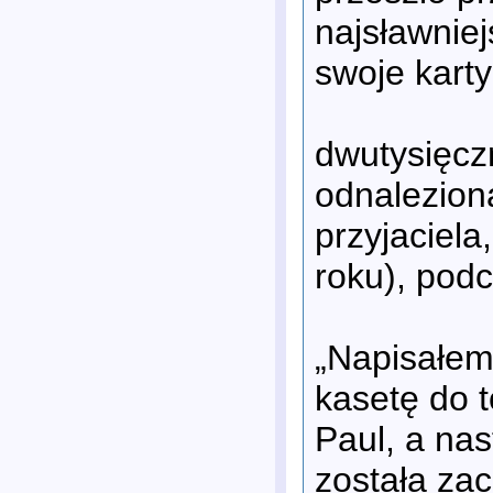
najsławniej
swoje karty
dwutysięczn
odnaleziona
przyjaciela
roku), pod
„Napisałem
kasetę do t
Paul, a nas
została za