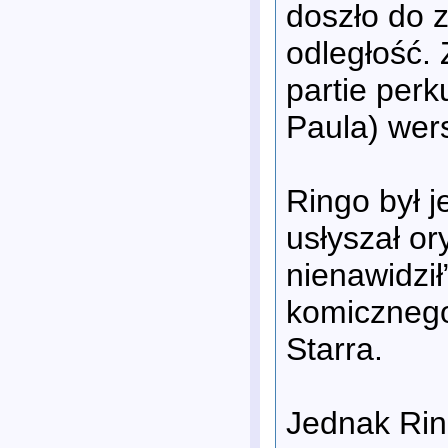
doszło do 
odległość. 
partie perk
Paula) wers
Ringo był 
usłyszał or
nienawidził
komicznego
Starra.
Jednak Ring