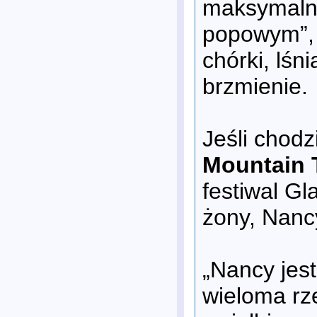
maksymalną
popowym”, 
chórki, lś
brzmienie.
Jeśli chod
Mountain 
festiwal Gl
żony, Nanc
„Nancy jest
wieloma rz