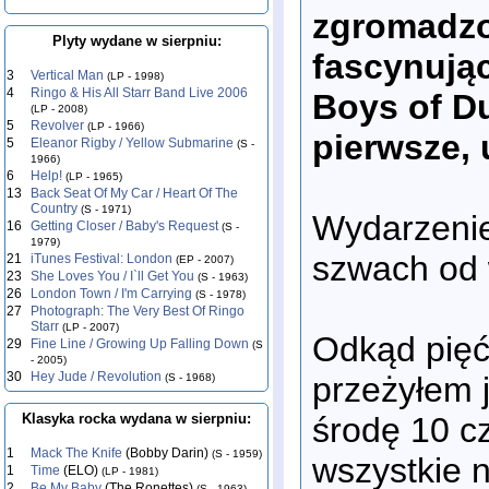
zgromadz
Plyty wydane w sierpniu:
fascynują
3
Vertical Man
(LP - 1998)
4
Ringo & His All Starr Band Live 2006
Boys of D
(LP - 2008)
5
Revolver
(LP - 1966)
pierwsze, 
5
Eleanor Rigby / Yellow Submarine
(S -
1966)
6
Help!
(LP - 1965)
13
Back Seat Of My Car / Heart Of The
Country
(S - 1971)
Wydarzeni
16
Getting Closer / Baby's Request
(S -
1979)
szwach od 
21
iTunes Festival: London
(EP - 2007)
23
She Loves You / I`ll Get You
(S - 1963)
26
London Town / I'm Carrying
(S - 1978)
27
Photograph: The Very Best Of Ringo
Starr
(LP - 2007)
Odkąd pięć
29
Fine Line / Growing Up Falling Down
(S
- 2005)
30
Hey Jude / Revolution
przeżyłem 
(S - 1968)
środę 10 c
Klasyka rocka wydana w sierpniu:
1
Mack The Knife
(Bobby Darin)
(S - 1959)
wszystkie 
1
Time
(ELO)
(LP - 1981)
2
Be My Baby
(The Ronettes)
(S - 1963)