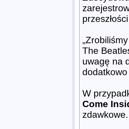
zarejestrow
przeszłośc
„Zrobiliśmy
The Beatles
uwagę na d
dodatkowo p
W przypadk
Come Insi
zdawkowe. 