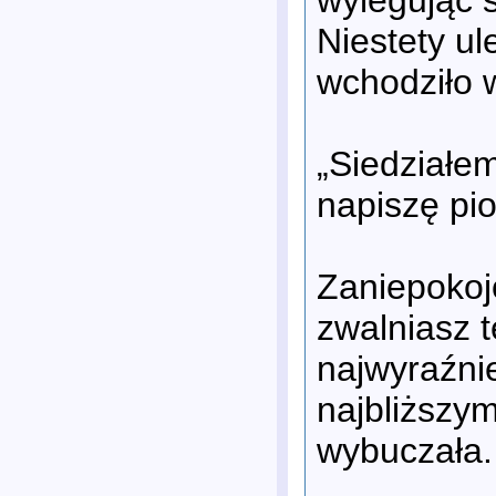
Niestety ul
wchodziło 
„Siedziałe
napiszę pi
Zaniepokoj
zwalniasz t
najwyraźnie
najbliższym
wybuczała.