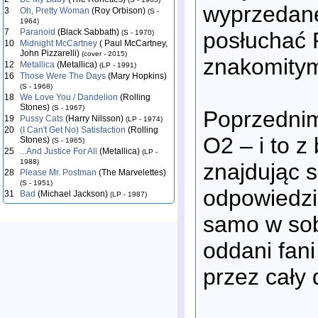
wyprzedan
3
Oh, Pretty Woman
(Roy Orbison)
(S -
1964)
7
Paranoid
(Black Sabbath)
posłuchać 
(S - 1970)
10
Midnight McCartney
( Paul McCartney,
John Pizzarelli)
(cover - 2015)
znakomity
12
Metallica
(Metallica)
(LP - 1991)
16
Those Were The Days
(Mary Hopkins)
(S - 1968)
18
We Love You / Dandelion
(Rolling
Stones)
(S - 1967)
Poprzednim
19
Pussy Cats
(Harry Nilsson)
(LP - 1974)
20
(I Can't Get No) Satisfaction
(Rolling
O2 – i to z
Stones)
(S - 1965)
25
...And Justice For All
(Metallica)
(LP -
1988)
znajdując s
28
Please Mr. Postman
(The Marvelettes)
(S - 1951)
odpowiedzi
31
Bad
(Michael Jackson)
(LP - 1987)
samo w sobi
oddani fani
przez cały