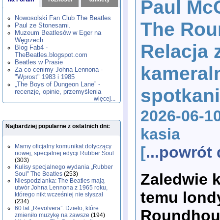
Paul Mc
1980
1981
1982
1983
1984
,
,
,
,
,
1985
1986
1987
1988
1989
,
,
,
,
,
Nowosolski Fan Club The Beatles
The Rou
1990
1991
1992
1993
1994
,
,
,
,
,
Paul ze Stonesami.
1995
1996
1997
1998
1999
,
,
,
,
,
Muzeum Beatlesów w Eger na
2000
2001
2002
2003
2004
,
,
,
,
,
Węgrzech.
Relacja 
2005
2006
2007
2008
2009
,
,
,
,
,
Blog Fab4 -
2010
2011
2012
2013
2014
TheBeatles.blogspot.com
,
,
,
,
,
2015
Beatles w Prasie
2016
2017
2018
2019
,
,
,
,
,
kameral
Za co cenimy Johna Lennona -
2020
2021
2022
2023
2024
,
,
,
,
,
"Wprost" 1983 i 1985
2025
2026
,
,
„The Boys of Dungeon Lane” -
spotkani
recenzje, opinie, przemyślenia
więcej...
2026-06-10
Najbardziej popularne z ostatnich dni:
kasia
Mamy oficjalny komunikat dotyczący
[
...powró
nowej, specjalnej edycji Rubber Soul
(303)
Kulisy specjalnego wydania „Rubber
Zaledwie k
Soul” The Beatles
(253)
Niespodzianka: The Beatles mają
utwór Johna Lennona z 1965 roku,
temu lond
którego nikt wcześniej nie słyszał
(234)
60 lat „Revolvera”: Dzieło, które
Roundhous
zmieniło muzykę na zawsze
(194)