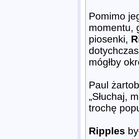
Pomimo jeg
momentu, g
piosenki,
R
dotychczas
mógłby okr
Paul żartob
„Słuchaj, 
trochę popu
Ripples
by