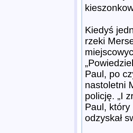
kieszonkow
Kiedyś jed
rzeki Mers
miejscowyc
„Powiedzie
Paul, po cz
nastoletni 
policję. „I 
Paul, który
odzyskał s