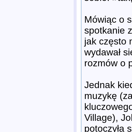
Mówiąc o s
spotkanie 
jak często 
wydawał si
rozmów o p
Jednak kie
muzykę (za
kluczowego
Village), J
potoczyła 