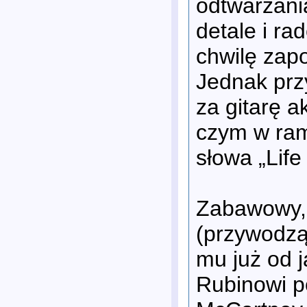
odtwarzani
detale i ra
chwilę zap
Jednak pr
za gitarę a
czym w ram
słowa „Life
Zabawowy, 
(przywodzą
mu już od 
Rubinowi p