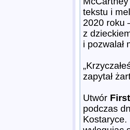
McCartney 3
tekstu i m
2020 roku 
z dzieckiem
i pozwalał
„Krzyczałe
zapytał żar
Utwór
Firs
podczas dn
Kostaryce. 
wylegując 