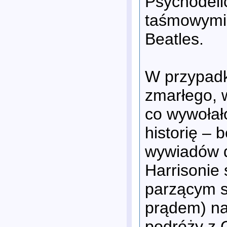
Psychodeli
taśmowymi 
Beatles.
W przypad
zmarłego, 
co wywołał
historię – 
wywiadów 
Harrisonie
parzącym so
prądem) na
podróży z 