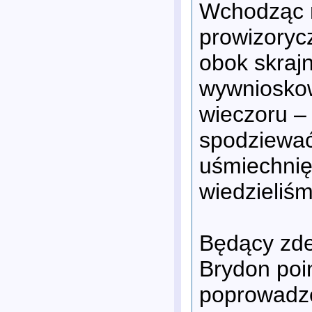
Wchodząc n
prowizoryc
obok skrajn
wywnioskow
wieczoru – 
spodziewać
uśmiechnię
wiedzieliśm
Będący zde
Brydon poi
poprowadzen