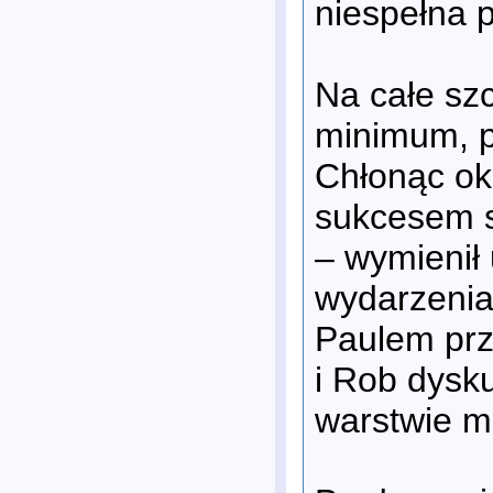
niespełna p
Na całe sz
minimum, p
Chłonąc okr
sukcesem s
– wymienił
wydarzenia 
Paulem prz
i Rob dysku
warstwie m