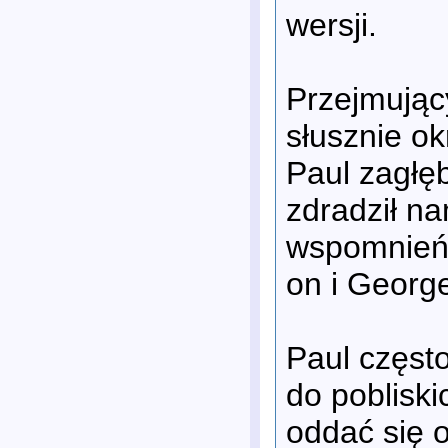
wersji.
Przejmując
słusznie ok
Paul zagłęb
zdradził na
wspomnień 
on i George
Paul częst
do pobliski
oddać się 