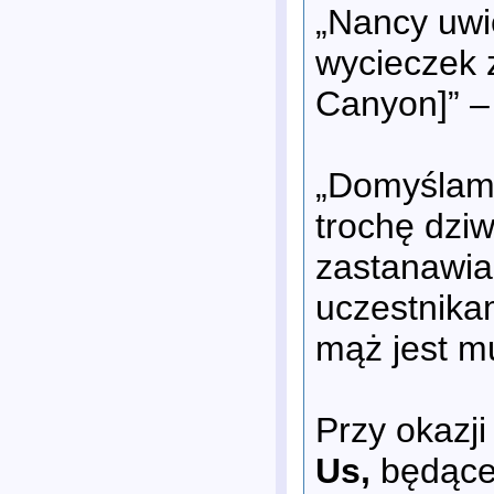
„Nancy uwie
wycieczek 
Canyon]” –
„Domyślam s
trochę dzi
zastanawia
uczestnikam
mąż jest 
Przy okazji
Us,
będąceg