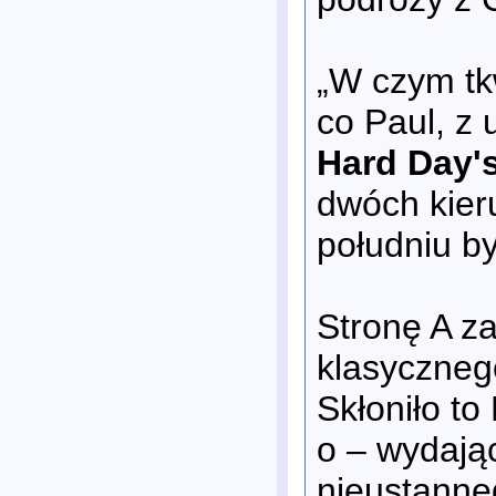
„W czym tkw
co Paul, z
Hard Day's
dwóch kier
południu był
Stronę A z
klasyczneg
Skłoniło t
o – wydają
nieustanne