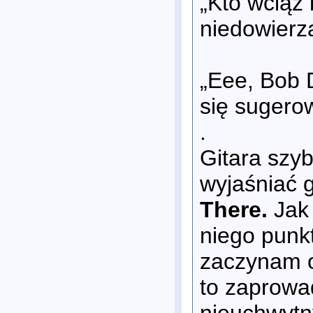
„Kto wciąż 
niedowierz
„Eee, Bob 
się sugerow
.
Gitara szyb
wyjaśniać 
There.
Jak
niego punk
zaczynam o
to zaprowad
nieuchwytn