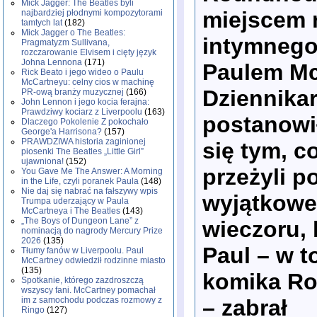
Mick Jagger: The Beatles byli
miejscem 
najbardziej płodnymi kompozytorami
tamtych lat
(182)
Mick Jagger o The Beatles:
intymnego
Pragmatyzm Sullivana,
rozczarowanie Elvisem i cięty język
Johna Lennona
(171)
Paulem M
Rick Beato i jego wideo o Paulu
McCartneyu: celny cios w machinę
Dziennikar
PR-ową branży muzycznej
(166)
John Lennon i jego kocia ferajna:
Prawdziwy kociarz z Liverpoolu
(163)
postanowił
Dlaczego Pokolenie Z pokochało
George'a Harrisona?
(157)
PRAWDZIWA historia zaginionej
się tym, co
piosenki The Beatles „Little Girl”
ujawniona!
(152)
przeżyli p
You Gave Me The Answer: A Morning
in the Life, czyli poranek Paula
(148)
Nie daj się nabrać na fałszywy wpis
wyjątkow
Trumpa uderzający w Paula
McCartneya i The Beatles
(143)
„The Boys of Dungeon Lane” z
wieczoru, 
nominacją do nagrody Mercury Prize
2026
(135)
Paul – w t
Tłumy fanów w Liverpoolu. Paul
McCartney odwiedził rodzinne miasto
(135)
komika Ro
Spotkanie, którego zazdroszczą
wszyscy fani. McCartney pomachał
– zabrał
im z samochodu podczas rozmowy z
Ringo
(127)