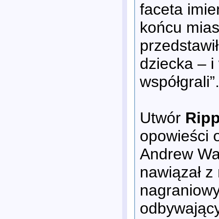
faceta imi
końcu miast
przedstawi
dziecka – i
współgrali”
Utwór
Ripp
opowieści 
Andrew Wat
nawiązał z 
nagraniow
odbywającyc