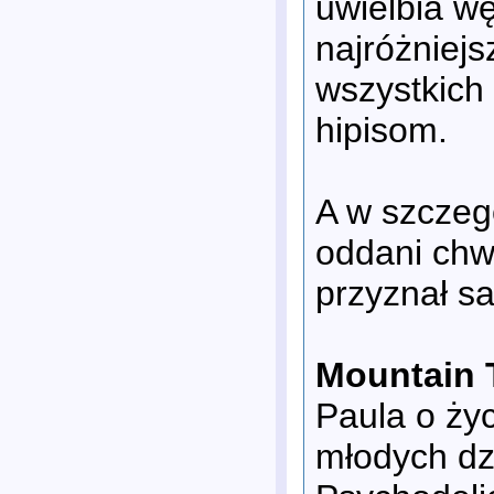
uwielbia w
najróżniejs
wszystkich 
hipisom.
A w szczegó
oddani chwi
przyznał s
Mountain 
Paula o ży
młodych dzi