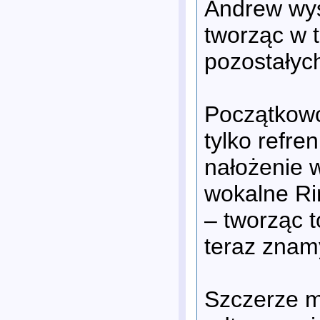
Andrew wys
tworząc w 
pozostałych
Początkowo 
tylko refr
nałożenie w
wokalne Rin
– tworząc 
teraz znamy
Szczerze m