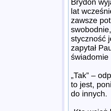
Brydon wyja
lat wcześn
zawsze potr
swobodnie,
styczność 
zapytał Pau
świadomie 
„Tak” – odp
to jest, p
do innych.