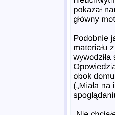
pokazał na
główny mot
Podobnie j
materiału 
wywodziła 
Opowiedzia
obok domu 
(„Miała na
spoglądaniu
„Nie chciał