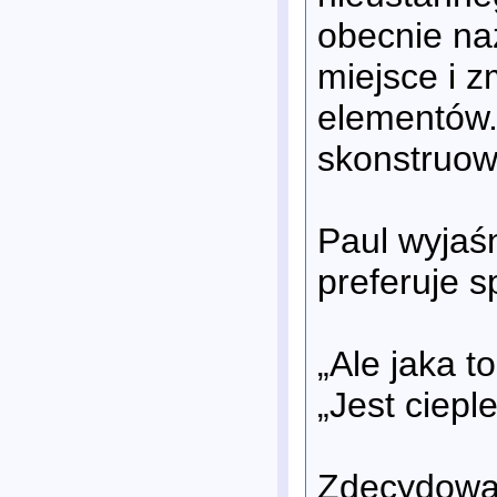
obecnie na
miejsce i 
elementów.
skonstruow
Paul wyjaśn
preferuje s
„Ale jaka t
„Jest ciepl
Zdecydowa