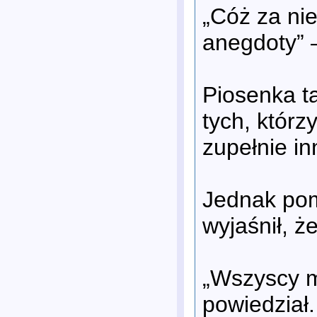
„Cóż za ni
anegdoty” 
Piosenka t
tych, którz
zupełnie in
Jednak pom
wyjaśnił, ż
„Wszyscy m
powiedział