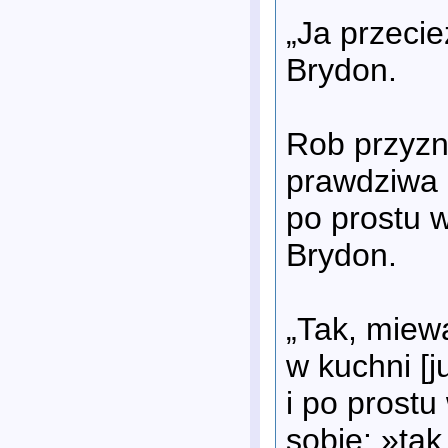
„Ja przecie
Brydon.
Rob przyzna
prawdziwa 
po prostu w
Brydon.
„Tak, miew
w kuchni [j
i po prostu
sobie: »tak,