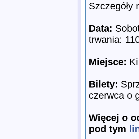
Szczegóły 
Data:
Sobota
trwania: 11
Miejsce:
Ki
Bilety:
Sprz
czerwca o g
Więcej o o
pod tym
li