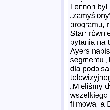
Lennon był 
„zamyślony”
programu, r
Starr równi
pytania na 
Ayers napisa
segmentu „M
dla podpis
telewizyjn
„Mieliśmy d
wszelkiego 
filmowa, a 