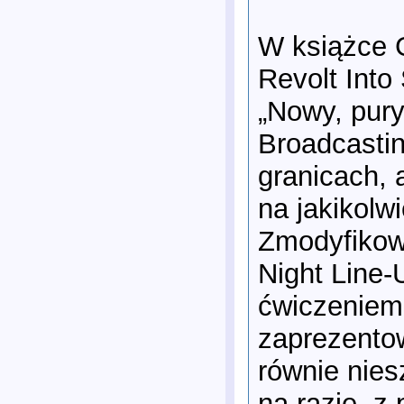
W książce G
Revolt Into
„Nowy, pury
Broadcasti
granicach, 
na jakikolw
Zmodyfikow
Night Line-
ćwiczeniem 
zaprezento
równie nies
na razie, 