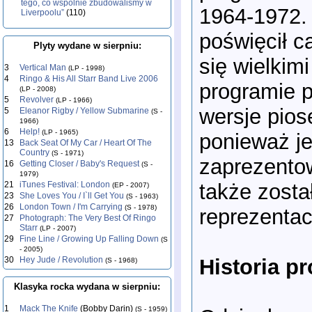
tego, co wspólnie zbudowaliśmy w
1964-1972. 
Liverpoolu”
(110)
poświęcił c
Plyty wydane w sierpniu:
się wielkim
3
Vertical Man
(LP - 1998)
4
Ringo & His All Starr Band Live 2006
programie p
(LP - 2008)
5
Revolver
(LP - 1966)
wersje pios
5
Eleanor Rigby / Yellow Submarine
(S -
1966)
6
Help!
(LP - 1965)
ponieważ j
13
Back Seat Of My Car / Heart Of The
Country
(S - 1971)
zaprezento
16
Getting Closer / Baby's Request
(S -
1979)
także zosta
21
iTunes Festival: London
(EP - 2007)
23
She Loves You / I`ll Get You
(S - 1963)
26
London Town / I'm Carrying
(S - 1978)
reprezentac
27
Photograph: The Very Best Of Ringo
Starr
(LP - 2007)
29
Fine Line / Growing Up Falling Down
(S
- 2005)
Historia pr
30
Hey Jude / Revolution
(S - 1968)
Klasyka rocka wydana w sierpniu:
1
Mack The Knife
(Bobby Darin)
(S - 1959)