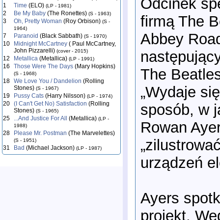
Odcinek sp
1
Time
(ELO)
(LP - 1981)
2
Be My Baby
(The Ronettes)
(S - 1963)
firmą The B
3
Oh, Pretty Woman
(Roy Orbison)
(S -
1964)
Abbey Road
7
Paranoid
(Black Sabbath)
(S - 1970)
10
Midnight McCartney
( Paul McCartney,
John Pizzarelli)
następujący
(cover - 2015)
12
Metallica
(Metallica)
(LP - 1991)
16
Those Were The Days
(Mary Hopkins)
The Beatles
(S - 1968)
18
We Love You / Dandelion
(Rolling
„Wydaje się
Stones)
(S - 1967)
19
Pussy Cats
(Harry Nilsson)
(LP - 1974)
20
(I Can't Get No) Satisfaction
(Rolling
sposób, w j
Stones)
(S - 1965)
25
...And Justice For All
(Metallica)
(LP -
Rowan Ayers
1988)
28
Please Mr. Postman
(The Marvelettes)
„zilustrowa
(S - 1951)
31
Bad
(Michael Jackson)
(LP - 1987)
urządzeń el
Ayers spotk
projekt. We