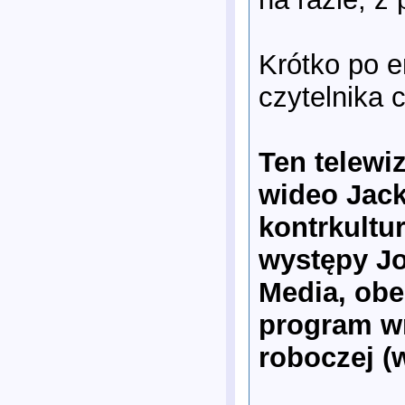
Krótko po em
czytelnika 
Ten telewi
wideo Jack
kontrkultu
występy Jo
Media, obe
program wr
roboczej (