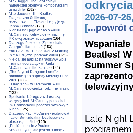
odkrycia
Mick Jagger: The Beatles byli
najbardziej płodnymi kompozytorami
tamtych lat
(182)
Mick Jagger o The Beatles:
2026-07-25
Pragmatyzm Sullivana,
rozczarowanie Elvisem i cięty język
[
...powrót
Johna Lennona
(170)
Rick Beato i jego wideo o Paulu
McCartneyu: celny cios w machinę
PR-ową branży muzycznej
(164)
Wspaniałe 
Dlaczego Pokolenie Z pokochało
George'a Harrisona?
(153)
You Gave Me The Answer: A Morning
Beatles! W
in the Life, czyli poranek Paula
(145)
Nie daj się nabrać na fałszywy wpis
Summer Spe
Trumpa uderzający w Paula
McCartneya i The Beatles
(141)
„The Boys of Dungeon Lane” z
zaprezent
nominacją do nagrody Mercury Prize
2026
(133)
telewizyjn
Tłumy fanów w Liverpoolu. Paul
McCartney odwiedził rodzinne miasto
(133)
Spotkanie, którego zazdroszczą
wszyscy fani. McCartney pomachał
im z samochodu podczas rozmowy z
Ringo
(125)
Dlaczego Paul McCartney podarował
Late Night 
Taylor Swift idealną, beatlesowską
piosenkę na ślub
(125)
„Poróżniłem się z Paulem
programem 
McCartneyem, ale jestem dumny z