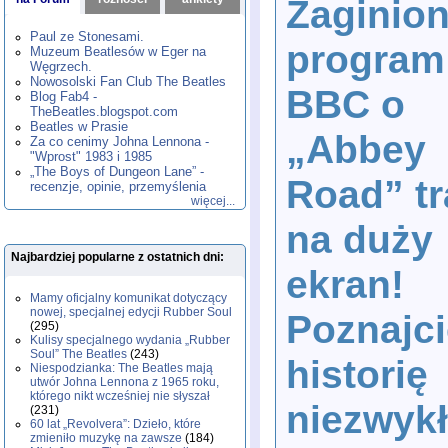
Zaginio
1980
1981
1982
1983
1984
,
,
,
,
,
1985
1986
1987
1988
1989
,
,
,
,
,
Paul ze Stonesami.
program
1990
1991
1992
1993
1994
,
,
,
,
,
Muzeum Beatlesów w Eger na
1995
1996
1997
1998
1999
,
,
,
,
,
Węgrzech.
2000
2001
2002
2003
2004
,
,
,
,
,
Nowosolski Fan Club The Beatles
BBC o
2005
2006
2007
2008
2009
,
,
,
,
,
Blog Fab4 -
2010
2011
2012
2013
2014
TheBeatles.blogspot.com
,
,
,
,
,
2015
Beatles w Prasie
2016
2017
2018
2019
,
,
,
,
,
„Abbey
Za co cenimy Johna Lennona -
2020
2021
2022
2023
2024
,
,
,
,
,
"Wprost" 1983 i 1985
2025
2026
,
,
„The Boys of Dungeon Lane” -
Road” tr
recenzje, opinie, przemyślenia
więcej...
na duży
Najbardziej popularne z ostatnich dni:
ekran!
Mamy oficjalny komunikat dotyczący
nowej, specjalnej edycji Rubber Soul
Poznajci
(295)
Kulisy specjalnego wydania „Rubber
Soul” The Beatles
(243)
historię
Niespodzianka: The Beatles mają
utwór Johna Lennona z 1965 roku,
którego nikt wcześniej nie słyszał
niezwyk
(231)
60 lat „Revolvera”: Dzieło, które
zmieniło muzykę na zawsze
(184)