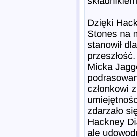
składnikiem
Dzięki Hack
Stones na m
stanowił dl
przeszłość.
Micka Jagg
podrasowany
członkowi z
umiejętnośc
zdarzało si
Hackney Dia
ale udowodn