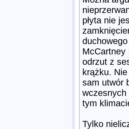
nieprzerwa
płyta nie j
zamknięciem
duchowego e
McCartney 
odrzut z se
krążku. Nie
sam utwór b
wczesnych 
tym klimaci
Tylko nieli