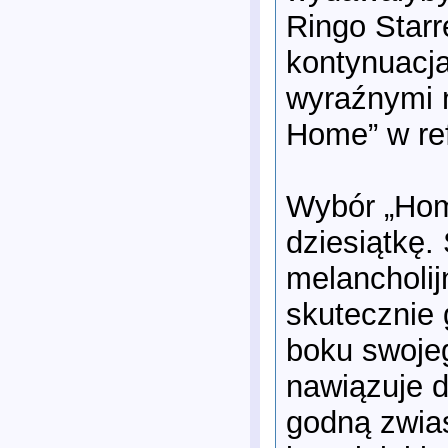
Ringo Starr
kontynuacja
wyraźnymi 
Home” w ref
Wybór „Home
dziesiątkę.
melancholij
skutecznie
boku swojeg
nawiązuje d
godną zwias