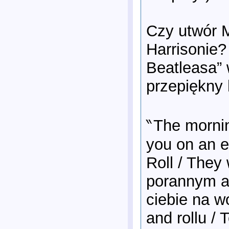
Czy utwór 
Harrisonie
Beatleasa” 
przepiękny 
‶The mornin
you on an e
Roll / They
porannym au
ciebie na w
and rollu / 