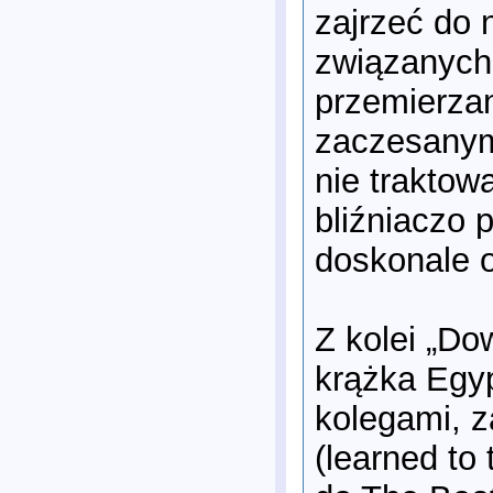
zajrzeć do
związanych
przemierzan
zaczesanym
nie traktow
bliźniaczo 
doskonale o
Z kolei „Do
krążka Egyp
kolegami, z
(learned to