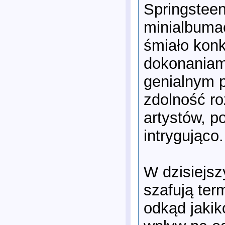
Springsteen
minialbumac
śmiało konk
dokonaniami
genialnym p
zdolność ro
artystów, 
intrygująco.
W dzisiejsz
szafują ter
odkąd jakik