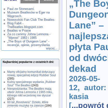
„The Bo
1980
1981
1982
1983
1984
,
,
,
,
,
1985
1986
1987
1988
1989
,
,
,
,
,
Paul ze Stonesami.
Dungeo
1990
1991
1992
1993
1994
,
,
,
,
,
Muzeum Beatlesów w Eger na
1995
1996
1997
1998
1999
,
,
,
,
,
Węgrzech.
2000
2001
2002
2003
2004
,
,
,
,
,
Nowosolski Fan Club The Beatles
Lane” –
2005
2006
2007
2008
2009
,
,
,
,
,
Blog Fab4 -
2010
2011
2012
2013
2014
TheBeatles.blogspot.com
,
,
,
,
,
2015
Beatles w Prasie
2016
2017
2018
2019
,
,
,
,
,
najlepsz
Za co cenimy Johna Lennona -
2020
2021
2022
2023
2024
,
,
,
,
,
"Wprost" 1983 i 1985
2025
2026
,
,
„The Boys of Dungeon Lane” -
płyta Pa
recenzje, opinie, przemyślenia
więcej...
od dwóc
Najbardziej popularne z ostatnich dni:
dekad
Mamy oficjalny komunikat dotyczący
nowej, specjalnej edycji Rubber Soul
2026-05-
(295)
Kulisy specjalnego wydania „Rubber
12, autor:
Soul” The Beatles
(243)
Niespodzianka: The Beatles mają
utwór Johna Lennona z 1965 roku,
kasia
którego nikt wcześniej nie słyszał
(227)
60 lat „Revolvera”: Dzieło, które
[
...powrót
zmieniło muzykę na zawsze
(184)