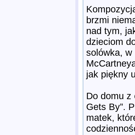
Kompozycja 
brzmi niema
nad tym, ja
dzieciom do
solówka, w 
McCartneya 
jak piękny 
Do domu z 
Gets By”. P
matek, któr
codziennośc