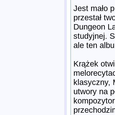
Jest mało 
przestał tw
Dungeon La
studyjnej. 
ale ten alb
Krążek otwi
melorecytacj
klasyczny,
utwory na p
kompozytor
przechodzi