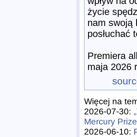
wpływ na od
życie spędz
nam swoją h
posłuchać 
Premiera a
maja 2026 
sourc
Więcej na te
2026-07-30:
Mercury Priz
2026-06-10: