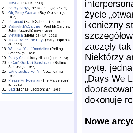
interperso
1
Time
(ELO)
(LP - 1981)
2
Be My Baby
(The Ronettes)
(S - 1963)
życie „otwa
3
Oh, Pretty Woman
(Roy Orbison)
(S -
1964)
7
Paranoid
(Black Sabbath)
ikoniczny s
(S - 1970)
10
Midnight McCartney
( Paul McCartney,
John Pizzarelli)
(cover - 2015)
szczegółow
12
Metallica
(Metallica)
(LP - 1991)
16
Those Were The Days
(Mary Hopkins)
zaczęły tak
(S - 1968)
18
We Love You / Dandelion
(Rolling
Stones)
(S - 1967)
Niektórzy a
19
Pussy Cats
(Harry Nilsson)
(LP - 1974)
20
(I Can't Get No) Satisfaction
(Rolling
płytę, jedn
Stones)
(S - 1965)
25
...And Justice For All
(Metallica)
(LP -
„Days We Le
1988)
28
Please Mr. Postman
(The Marvelettes)
(S - 1951)
dopracowana
31
Bad
(Michael Jackson)
(LP - 1987)
dokonuje ro
Nowe arcy