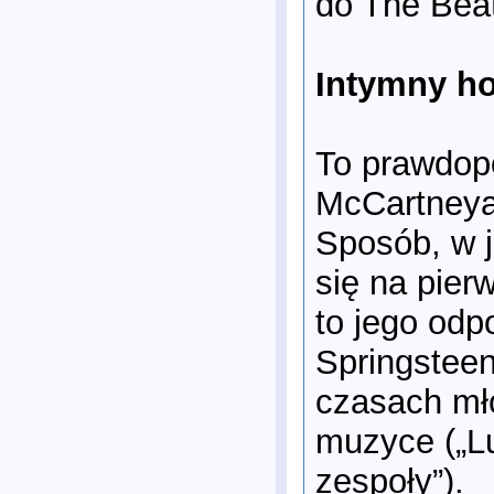
do The Beat
Intymny ho
To prawdop
McCartneya 
Sposób, w j
się na pie
to jego odp
Springsteen
czasach mło
muzyce („Lu
zespoły”).