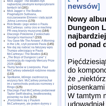
Mick Jagger: The Beatles byli
newsów
]
najbardziej płodnymi kompozytorami
tamtych lat
(181)
Mick Jagger o The Beatles:
Pragmatyzm Sullivana,
Nowy album
rozczarowanie Elvisem i cięty język
Johna Lennona
(170)
Rick Beato i jego wideo o Paulu
Dungeon La
McCartneyu: celny cios w machinę
PR-ową branży muzycznej
(164)
najbardziej
Dlaczego Pokolenie Z pokochało
George'a Harrisona?
(153)
You Gave Me The Answer: A Morning
od ponad 
in the Life, czyli poranek Paula
(145)
Nie daj się nabrać na fałszywy wpis
Trumpa uderzający w Paula
McCartneya i The Beatles
(141)
„The Boys of Dungeon Lane” z
Pięćdziesią
nominacją do nagrody Mercury Prize
2026
(133)
Tłumy fanów w Liverpoolu. Paul
do komponow
McCartney odwiedził rodzinne miasto
(133)
że „niektór
Spotkanie, którego zazdroszczą
wszyscy fani. McCartney pomachał
im z samochodu podczas rozmowy z
piosenkami 
Ringo
(125)
Dlaczego Paul McCartney podarował
W tamtym m
Taylor Swift idealną, beatlesowską
piosenkę na ślub
(125)
„Poróżniłem się z Paulem
udowadniał 
McCartneyem, ale jestem dumny z