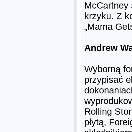
McCartney 
krzyku. Z k
„Mama Gets 
Andrew Wat
Wyborną fo
przypisać e
dokonaniac
wyprodukow
Rolling Sto
płytą, Fore