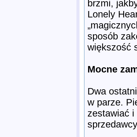
brzmi, jakb
Lonely Hear
„magicznyc
sposób zako
większość 
Mocne zam
Dwa ostatn
w parze. Pi
zestawiać i
sprzedawcy)