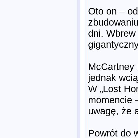
Oto on – o
zbudowaniu
dni. Wbrew
gigantyczny
McCartney n
jednak wci
W „Lost Ho
momencie – 
uwagę, że a
Powrót do 