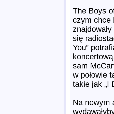
The Boys o
czym chce 
znajdowały
się radiost
You” potraf
koncertową.
sam McCartn
w połowie t
takie jak „
Na nowym a
wydawałyby 