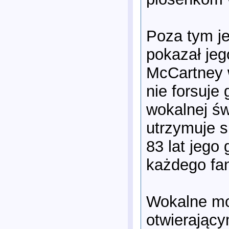
Poza tym je
pokazał jeg
McCartney w
nie forsuje 
wokalnej św
utrzymuje s
83 lat jego
każdego fa
Wokalne moż
otwierający