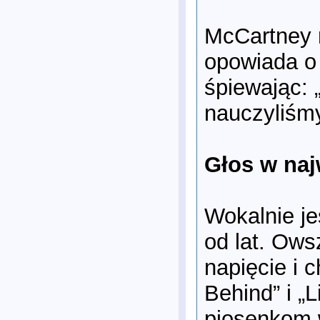
McCartney 
opowiada o 
śpiewając: 
nauczyliśmy
Głos w naj
Wokalnie je
od lat. Ows
napięcie i 
Behind” i „
piosenkom 