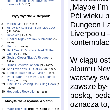
tego, co wspólnie zbudowaliśmy w
„Maybe I’m
Liverpoolu”
(110)
Pół wieku p
Plyty wydane w sierpniu:
Dungeon La
3
Vertical Man
(LP - 1998)
4
Ringo & His All Starr Band Live 2006
Liverpoolu 
(LP - 2008)
5
Revolver
(LP - 1966)
5
Eleanor Rigby / Yellow Submarine
(S -
kontemplacy
1966)
6
Help!
(LP - 1965)
13
Back Seat Of My Car / Heart Of The
Country
(S - 1971)
W ciągu ost
16
Getting Closer / Baby's Request
(S -
1979)
21
iTunes Festival: London
(EP - 2007)
albumu New
23
She Loves You / I`ll Get You
(S - 1963)
26
London Town / I'm Carrying
(S - 1978)
warstwy swo
27
Photograph: The Very Best Of Ringo
Starr
(LP - 2007)
zawsze był 
29
Fine Line / Growing Up Falling Down
(S
- 2005)
30
Hey Jude / Revolution
(S - 1968)
boską, będą
Klasyka rocka wydana w sierpniu:
oznacza to,
1
Mack The Knife
(Bobby Darin)
(S - 1959)