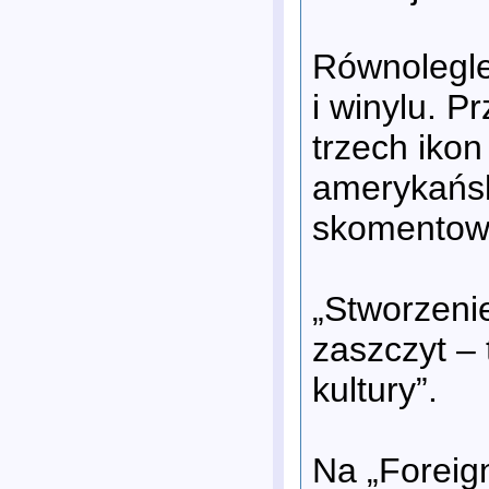
Równolegle
i winylu. P
trzech iko
amerykańsk
skomentowa
„Stworzenie
zaszczyt – t
kultury”.
Na „Foreign