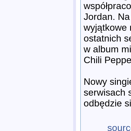
współpracow
Jordan. Na 
wyjątkowe 
ostatnich 
w album mi
Chili Peppe
Nowy singie
serwisach 
odbędzie s
sourc