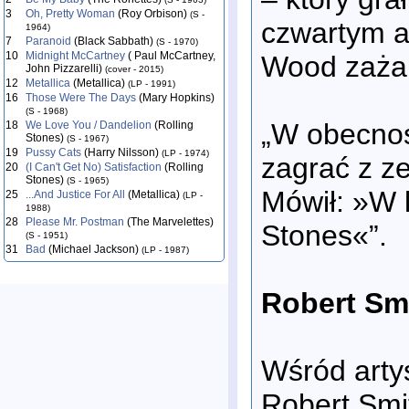
3
Oh, Pretty Woman
(Roy Orbison)
(S -
czwartym a
1964)
7
Paranoid
(Black Sabbath)
(S - 1970)
10
Midnight McCartney
( Paul McCartney,
Wood zażar
John Pizzarelli)
(cover - 2015)
12
Metallica
(Metallica)
(LP - 1991)
16
Those Were The Days
(Mary Hopkins)
(S - 1968)
„W obecnośc
18
We Love You / Dandelion
(Rolling
Stones)
(S - 1967)
19
Pussy Cats
(Harry Nilsson)
(LP - 1974)
zagrać z ze
20
(I Can't Get No) Satisfaction
(Rolling
Stones)
(S - 1965)
Mówił: »W 
25
...And Justice For All
(Metallica)
(LP -
1988)
28
Please Mr. Postman
(The Marvelettes)
Stones«”.
(S - 1951)
31
Bad
(Michael Jackson)
(LP - 1987)
Robert Smi
Wśród artys
Robert Smi