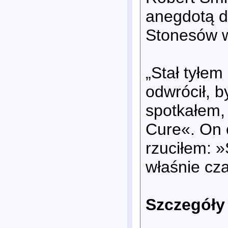
anegdotą d
Stonesów 
„Stał tyłem
odwrócił, 
spotkałem,
Cure«. On o
rzuciłem: »S
właśnie cz
Szczegóły