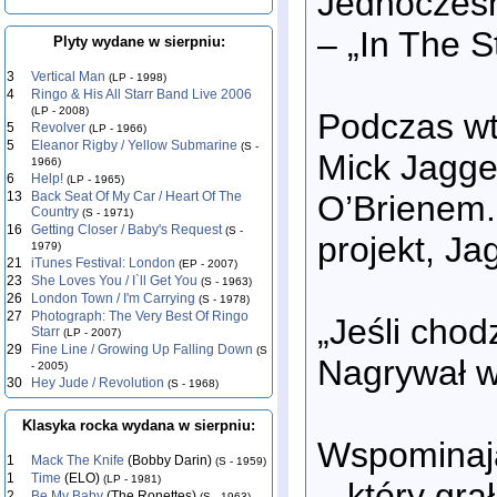
Jednocześn
– „In The S
Plyty wydane w sierpniu:
3
Vertical Man
(LP - 1998)
4
Ringo & His All Starr Band Live 2006
(LP - 2008)
Podczas wt
5
Revolver
(LP - 1966)
5
Eleanor Rigby / Yellow Submarine
(S -
Mick Jagge
1966)
6
Help!
(LP - 1965)
O’Brienem.
13
Back Seat Of My Car / Heart Of The
Country
(S - 1971)
16
Getting Closer / Baby's Request
(S -
projekt, Ja
1979)
21
iTunes Festival: London
(EP - 2007)
23
She Loves You / I`ll Get You
(S - 1963)
26
London Town / I'm Carrying
(S - 1978)
27
Photograph: The Very Best Of Ringo
„Jeśli chod
Starr
(LP - 2007)
29
Fine Line / Growing Up Falling Down
(S
Nagrywał w
- 2005)
30
Hey Jude / Revolution
(S - 1968)
Klasyka rocka wydana w sierpniu:
Wspominają
1
Mack The Knife
(Bobby Darin)
(S - 1959)
1
Time
(ELO)
(LP - 1981)
– który gr
2
Be My Baby
(The Ronettes)
(S - 1963)