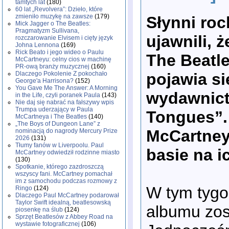
tamtych lat
(180)
60 lat „Revolvera”: Dzieło, które
zmieniło muzykę na zawsze
(179)
Słynni ro
Mick Jagger o The Beatles:
Pragmatyzm Sullivana,
ujawnili, ż
rozczarowanie Elvisem i cięty język
Johna Lennona
(169)
Rick Beato i jego wideo o Paulu
The Beatl
McCartneyu: celny cios w machinę
PR-ową branży muzycznej
(160)
pojawia s
Dlaczego Pokolenie Z pokochało
George'a Harrisona?
(152)
You Gave Me The Answer: A Morning
wydawnict
in the Life, czyli poranek Paula
(143)
Nie daj się nabrać na fałszywy wpis
Trumpa uderzający w Paula
Tongues”.
McCartneya i The Beatles
(140)
„The Boys of Dungeon Lane” z
McCartney
nominacją do nagrody Mercury Prize
2026
(131)
Tłumy fanów w Liverpoolu. Paul
basie na i
McCartney odwiedził rodzinne miasto
(130)
Spotkanie, którego zazdroszczą
wszyscy fani. McCartney pomachał
im z samochodu podczas rozmowy z
W tym tygod
Ringo
(124)
Dlaczego Paul McCartney podarował
Taylor Swift idealną, beatlesowską
albumu zos
piosenkę na ślub
(124)
Sprzęt Beatlesów z Abbey Road na
wystawie fotograficznej
(106)