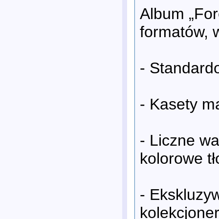
Album „For
formatów, 
- Standard
- Kasety m
- Liczne w
kolorowe tł
- Ekskluzy
kolekcjoner