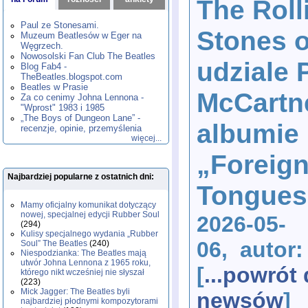
The Roll
1980
1981
1982
1983
1984
,
,
,
,
,
1985
1986
1987
1988
1989
,
,
,
,
,
Paul ze Stonesami.
Stones 
1990
1991
1992
1993
1994
,
,
,
,
,
Muzeum Beatlesów w Eger na
1995
1996
1997
1998
1999
,
,
,
,
,
Węgrzech.
2000
2001
2002
2003
2004
,
,
,
,
,
Nowosolski Fan Club The Beatles
udziale 
2005
2006
2007
2008
2009
,
,
,
,
,
Blog Fab4 -
2010
2011
2012
2013
2014
TheBeatles.blogspot.com
,
,
,
,
,
2015
Beatles w Prasie
2016
2017
2018
2019
,
,
,
,
,
McCartn
Za co cenimy Johna Lennona -
2020
2021
2022
2023
2024
,
,
,
,
,
"Wprost" 1983 i 1985
2025
2026
,
,
„The Boys of Dungeon Lane” -
albumie
recenzje, opinie, przemyślenia
więcej...
„Foreig
Najbardziej popularne z ostatnich dni:
Tongues
Mamy oficjalny komunikat dotyczący
nowej, specjalnej edycji Rubber Soul
2026-05-
(294)
Kulisy specjalnego wydania „Rubber
06, autor
Soul” The Beatles
(240)
Niespodzianka: The Beatles mają
utwór Johna Lennona z 1965 roku,
[
...powrót
którego nikt wcześniej nie słyszał
(223)
Mick Jagger: The Beatles byli
newsów
]
najbardziej płodnymi kompozytorami