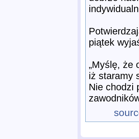
indywidualn
Potwierdza
piątek wyja
„Myślę, że 
iż staramy 
Nie chodzi 
zawodników
sourc