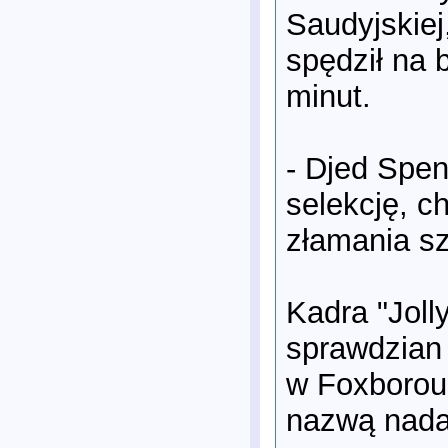
Saudyjskiej
spędził na
minut.
- Djed Spen
selekcję, c
złamania sz
Kadra "Joll
sprawdzian
w Foxboroug
nazwą nadan