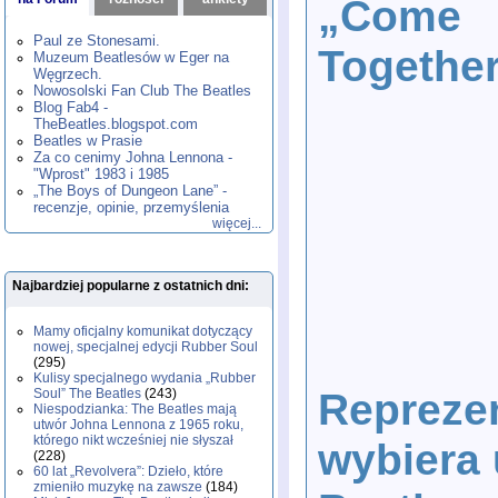
„Come
1980
1981
1982
1983
1984
,
,
,
,
,
1985
1986
1987
1988
1989
,
,
,
,
,
Paul ze Stonesami.
Together
1990
1991
1992
1993
1994
,
,
,
,
,
Muzeum Beatlesów w Eger na
1995
1996
1997
1998
1999
,
,
,
,
,
Węgrzech.
2000
2001
2002
2003
2004
,
,
,
,
,
Nowosolski Fan Club The Beatles
2005
2006
2007
2008
2009
,
,
,
,
,
Blog Fab4 -
2010
2011
2012
2013
2014
TheBeatles.blogspot.com
,
,
,
,
,
2015
Beatles w Prasie
2016
2017
2018
2019
,
,
,
,
,
Za co cenimy Johna Lennona -
2020
2021
2022
2023
2024
,
,
,
,
,
"Wprost" 1983 i 1985
2025
2026
,
,
„The Boys of Dungeon Lane” -
recenzje, opinie, przemyślenia
więcej...
Najbardziej popularne z ostatnich dni:
Mamy oficjalny komunikat dotyczący
nowej, specjalnej edycji Rubber Soul
(295)
Kulisy specjalnego wydania „Rubber
Reprezen
Soul” The Beatles
(243)
Niespodzianka: The Beatles mają
utwór Johna Lennona z 1965 roku,
którego nikt wcześniej nie słyszał
wybiera 
(228)
60 lat „Revolvera”: Dzieło, które
zmieniło muzykę na zawsze
(184)