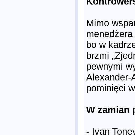
Kontrowers
Mimo wspani
menedżera 
bo w kadrze
brzmi „Zjed
pewnymi wyj
Alexander-A
pominięci w
W zamian p
- Ivan Tone