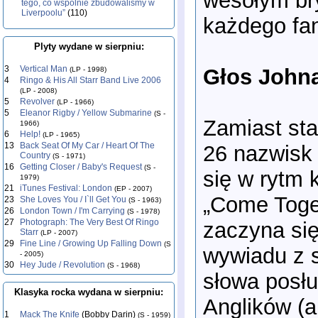
wesołym bry
tego, co wspólnie zbudowaliśmy w
Liverpoolu”
(110)
każdego fa
Plyty wydane w sierpniu:
3
Vertical Man
Głos Johna
(LP - 1998)
4
Ringo & His All Starr Band Live 2006
(LP - 2008)
5
Revolver
(LP - 1966)
5
Eleanor Rigby / Yellow Submarine
(S -
Zamiast sta
1966)
6
Help!
(LP - 1965)
13
Back Seat Of My Car / Heart Of The
26 nazwisk 
Country
(S - 1971)
16
Getting Closer / Baby's Request
(S -
się w rytm
1979)
21
iTunes Festival: London
(EP - 2007)
„Come Toget
23
She Loves You / I`ll Get You
(S - 1963)
26
London Town / I'm Carrying
(S - 1978)
27
Photograph: The Very Best Of Ringo
zaczyna się
Starr
(LP - 2007)
29
Fine Line / Growing Up Falling Down
(S
wywiadu z 
- 2005)
30
Hey Jude / Revolution
(S - 1968)
słowa posłu
Klasyka rocka wydana w sierpniu:
Anglików (an
1
Mack The Knife
(Bobby Darin)
(S - 1959)