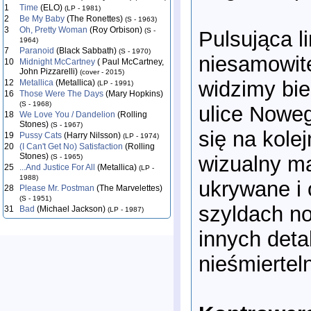
1
Time
(ELO)
(LP - 1981)
2
Be My Baby
(The Ronettes)
(S - 1963)
3
Oh, Pretty Woman
(Roy Orbison)
(S -
Pulsująca l
1964)
7
Paranoid
(Black Sabbath)
(S - 1970)
niesamowit
10
Midnight McCartney
( Paul McCartney,
John Pizzarelli)
(cover - 2015)
widzimy bie
12
Metallica
(Metallica)
(LP - 1991)
16
Those Were The Days
(Mary Hopkins)
(S - 1968)
ulice Nowe
18
We Love You / Dandelion
(Rolling
Stones)
(S - 1967)
się na kole
19
Pussy Cats
(Harry Nilsson)
(LP - 1974)
20
(I Can't Get No) Satisfaction
(Rolling
Stones)
wizualny ma
(S - 1965)
25
...And Justice For All
(Metallica)
(LP -
1988)
ukrywane i 
28
Please Mr. Postman
(The Marvelettes)
(S - 1951)
szyldach no
31
Bad
(Michael Jackson)
(LP - 1987)
innych deta
nieśmiertel