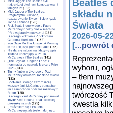
Beatles 
Mick Jagger: The Beatles byli
najbardziej płodnymi kompozytorami
tamtych lat
(182)
składu n
Mick Jagger o The Beatles:
Pragmatyzm Sullivana,
rozczarowanie Elvisem i cięty język
Świata
Johna Lennona
(170)
Rick Beato i jego wideo o Paulu
McCartneyu: celny cios w machinę
PR-ową branży muzycznej
(164)
2026-05-2
Dlaczego Pokolenie Z pokochało
George'a Harrisona?
(153)
[
...powró
You Gave Me The Answer: A Morning
in the Life, czyli poranek Paula
(145)
Nie daj się nabrać na fałszywy wpis
Trumpa uderzający w Paula
Reprezentac
McCartneya i The Beatles
(141)
„The Boys of Dungeon Lane” z
nominacją do nagrody Mercury Prize
wyboru, og
2026
(133)
Tłumy fanów w Liverpoolu. Paul
– tłem muz
McCartney odwiedził rodzinne miasto
(133)
Spotkanie, którego zazdroszczą
najnowszeg
wszyscy fani. McCartney pomachał
im z samochodu podczas rozmowy z
twórczość T
Ringo
(125)
Dlaczego Paul McCartney podarował
Taylor Swift idealną, beatlesowską
kwestia kil
piosenkę na ślub
(125)
„Poróżniłem się z Paulem
McCartneyem, ale jestem dumny z