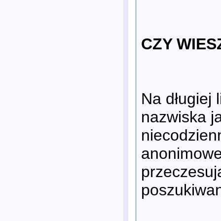
CZY WIESZ
Na długiej 
nazwiska j
niecodzienn
anonimowe b
przeczesują
poszukiwan