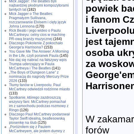
Mick Jagger: The Beatles byli
powiek b
najbardziej płodnymi kompozytorami
tamtych lat
(182)
Mick Jagger o The Beatles:
i fanom Cz
Pragmatyzm Sullivana,
rozczarowanie Elvisem i cięty język
Johna Lennona
(170)
Liverpool
Rick Beato i jego wideo o Paulu
McCartneyu: celny cios w machinę
jest tajem
PR-ową branży muzycznej
(164)
Dlaczego Pokolenie Z pokochało
George'a Harrisona?
(153)
osoba ukry
You Gave Me The Answer: A Morning
in the Life, czyli poranek Paula
(145)
Nie daj się nabrać na fałszywy wpis
za wosko
Trumpa uderzający w Paula
McCartneya i The Beatles
(141)
George'e
„The Boys of Dungeon Lane” z
nominacją do nagrody Mercury Prize
2026
(133)
Harrisone
Tłumy fanów w Liverpoolu. Paul
McCartney odwiedził rodzinne miasto
(133)
Spotkanie, którego zazdroszczą
wszyscy fani. McCartney pomachał
im z samochodu podczas rozmowy z
Ringo
(126)
Dlaczego Paul McCartney podarował
W zakamar
Taylor Swift idealną, beatlesowską
piosenkę na ślub
(125)
forów
„Poróżniłem się z Paulem
McCartneyem, ale jestem dumny z