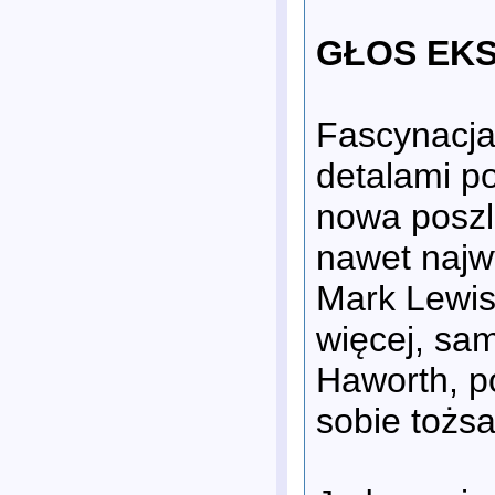
GŁOS EK
Fascynacja 
detalami po
nowa poszl
nawet najwy
Mark Lewiso
więcej, sam
Haworth, po
sobie tożsa