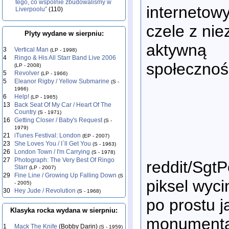
tego, co wspólnie zbudowaliśmy w
internetow
Liverpoolu”
(110)
czele z nie
Plyty wydane w sierpniu:
aktywną
3
Vertical Man
(LP - 1998)
4
Ringo & His All Starr Band Live 2006
społecznoś
(LP - 2008)
5
Revolver
(LP - 1966)
5
Eleanor Rigby / Yellow Submarine
(S -
1966)
6
Help!
(LP - 1965)
13
Back Seat Of My Car / Heart Of The
Country
(S - 1971)
16
Getting Closer / Baby's Request
(S -
1979)
21
iTunes Festival: London
(EP - 2007)
23
She Loves You / I`ll Get You
(S - 1963)
26
London Town / I'm Carrying
(S - 1978)
27
Photograph: The Very Best Of Ringo
reddit/SgtP
Starr
(LP - 2007)
29
Fine Line / Growing Up Falling Down
(S
piksel wyci
- 2005)
30
Hey Jude / Revolution
(S - 1968)
po prostu j
Klasyka rocka wydana w sierpniu:
monumental
1
Mack The Knife
(Bobby Darin)
(S - 1959)