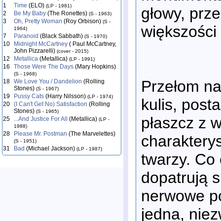
1
Time
(ELO)
(LP - 1981)
głowy, prz
2
Be My Baby
(The Ronettes)
(S - 1963)
3
Oh, Pretty Woman
(Roy Orbison)
(S -
większości
1964)
7
Paranoid
(Black Sabbath)
(S - 1970)
10
Midnight McCartney
( Paul McCartney,
John Pizzarelli)
(cover - 2015)
12
Metallica
(Metallica)
(LP - 1991)
16
Those Were The Days
(Mary Hopkins)
(S - 1968)
Przełom nad
18
We Love You / Dandelion
(Rolling
Stones)
(S - 1967)
19
Pussy Cats
(Harry Nilsson)
(LP - 1974)
kulis, post
20
(I Can't Get No) Satisfaction
(Rolling
Stones)
(S - 1965)
płaszcz z 
25
...And Justice For All
(Metallica)
(LP -
1988)
28
Please Mr. Postman
(The Marvelettes)
charakterys
(S - 1951)
31
Bad
(Michael Jackson)
(LP - 1987)
twarzy. Co 
dopatrują s
nerwowe po
jedna, nie