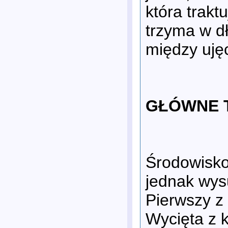
która trakt
trzyma w dł
między uję
GŁÓWNE 
Środowisko
jednak wys
Pierwszy z
Wycięta z k