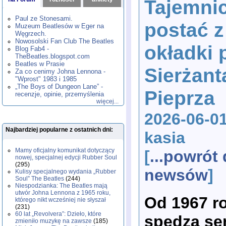
Tajemni
1980
1981
1982
1983
1984
,
,
,
,
,
1985
1986
1987
1988
1989
,
,
,
,
,
Paul ze Stonesami.
postać z
1990
1991
1992
1993
1994
,
,
,
,
,
Muzeum Beatlesów w Eger na
1995
1996
1997
1998
1999
,
,
,
,
,
Węgrzech.
2000
2001
2002
2003
2004
,
,
,
,
,
Nowosolski Fan Club The Beatles
okładki 
2005
2006
2007
2008
2009
,
,
,
,
,
Blog Fab4 -
2010
2011
2012
2013
2014
TheBeatles.blogspot.com
,
,
,
,
,
2015
Beatles w Prasie
2016
2017
2018
2019
,
,
,
,
,
Sierżant
Za co cenimy Johna Lennona -
2020
2021
2022
2023
2024
,
,
,
,
,
"Wprost" 1983 i 1985
2025
2026
,
,
„The Boys of Dungeon Lane” -
Pieprza
recenzje, opinie, przemyślenia
więcej...
2026-06-01
Najbardziej popularne z ostatnich dni:
kasia
Mamy oficjalny komunikat dotyczący
[
...powrót
nowej, specjalnej edycji Rubber Soul
(295)
newsów
]
Kulisy specjalnego wydania „Rubber
Soul” The Beatles
(244)
Niespodzianka: The Beatles mają
utwór Johna Lennona z 1965 roku,
Od 1967 r
którego nikt wcześniej nie słyszał
(231)
60 lat „Revolvera”: Dzieło, które
spędza se
zmieniło muzykę na zawsze
(185)