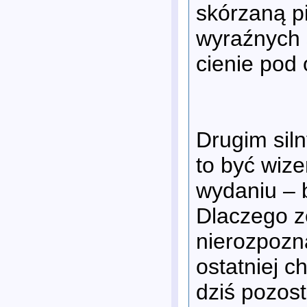
skórzaną p
wyraźnych s
cienie pod 
Drugim sil
to być wiz
wydaniu – 
Dlaczego z
nierozpozn
ostatniej c
dziś pozost