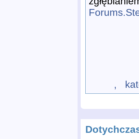
zgłębianie
Forums.St
, katego
Dotychcza