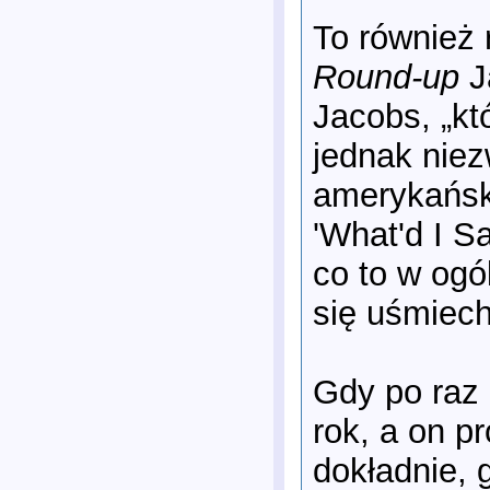
To również 
Round-up
J
Jacobs, „k
jednak niez
amerykański
'What'd I S
co to w ogó
się uśmiech
Gdy po raz 
rok, a on p
dokładnie, 