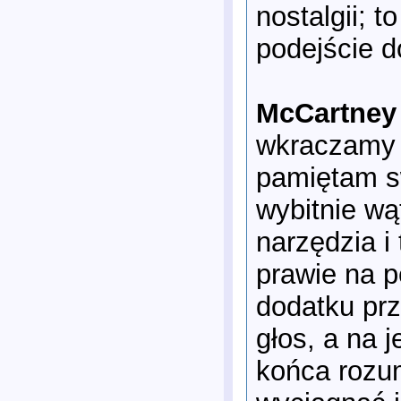
nostalgii; 
podejście d
McCartney 
wkraczamy t
pamiętam sw
wybitnie wą
narzędzia i
prawie na 
dodatku prz
głos, a na j
końca rozum