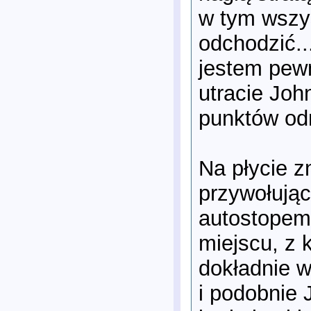
w tym wszys
odchodzić..
jestem pew
utracie Joh
punktów od
Na płycie z
przywołujący
autostopem.
miejscu, z 
dokładnie w
i podobnie