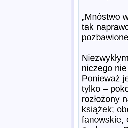
„Mnóstwo w
tak naprawd
pozbawione
Niezwykłym 
niczego nie
Ponieważ je
tylko – pok
rozłożony n
książek; ob
fanowskie, 