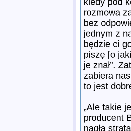
kiedy pod k
rozmowa zak
bez odpowi
jednym z na
będzie ci g
piszę [o ja
je znał”. Z
zabiera nas
to jest dobr
„Ale takie j
producent B
nagłą strat