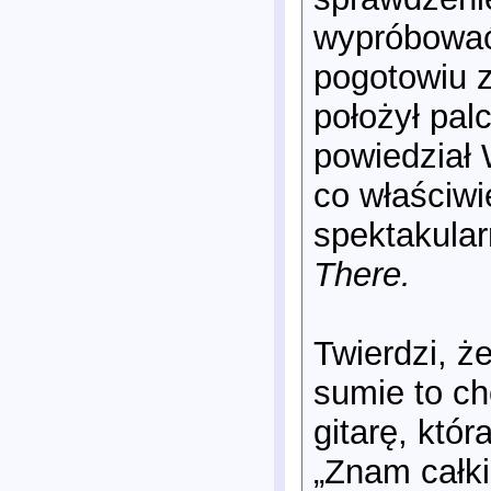
wypróbować 
pogotowiu 
położył palc
powiedział 
co właściwi
spektakular
There.
Twierdzi, ż
sumie to ch
gitarę, któr
„Znam całki