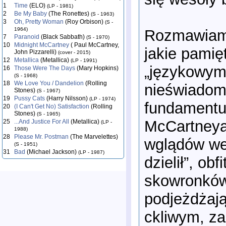
1
Time
(ELO)
(LP - 1981)
2
Be My Baby
(The Ronettes)
(S - 1963)
3
Oh, Pretty Woman
(Roy Orbison)
(S -
1964)
Rozmawiamy
7
Paranoid
(Black Sabbath)
(S - 1970)
10
Midnight McCartney
( Paul McCartney,
jakie pami
John Pizzarelli)
(cover - 2015)
12
Metallica
(Metallica)
(LP - 1991)
„językowym 
16
Those Were The Days
(Mary Hopkins)
(S - 1968)
18
We Love You / Dandelion
(Rolling
nieświadom
Stones)
(S - 1967)
19
Pussy Cats
(Harry Nilsson)
(LP - 1974)
fundament
20
(I Can't Get No) Satisfaction
(Rolling
Stones)
(S - 1965)
McCartneya,
25
...And Justice For All
(Metallica)
(LP -
1988)
28
Please Mr. Postman
(The Marvelettes)
wglądów we 
(S - 1951)
31
Bad
(Michael Jackson)
(LP - 1987)
dzielił”, ob
skowronków
podjeżdżają
ckliwym, z