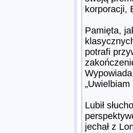
korporacji,
Pamięta, ja
klasycznych
potrafi prz
zakończenie
Wypowiada 
„Uwielbiam 
Lubił słuch
perspektywę
jechał z L