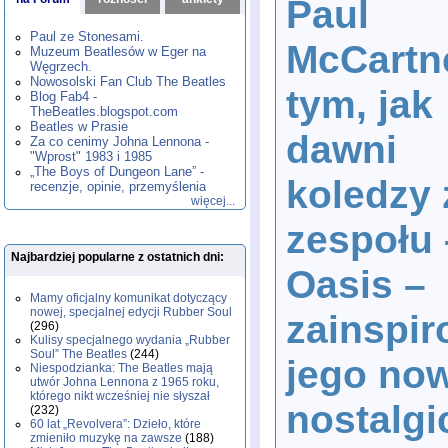
Paul
1980
1981
1982
1983
1984
,
,
,
,
,
1985
1986
1987
1988
1989
,
,
,
,
,
Paul ze Stonesami.
McCartn
1990
1991
1992
1993
1994
,
,
,
,
,
Muzeum Beatlesów w Eger na
1995
1996
1997
1998
1999
,
,
,
,
,
Węgrzech.
2000
2001
2002
2003
2004
,
,
,
,
,
Nowosolski Fan Club The Beatles
tym, jak
2005
2006
2007
2008
2009
,
,
,
,
,
Blog Fab4 -
2010
2011
2012
2013
2014
TheBeatles.blogspot.com
,
,
,
,
,
2015
Beatles w Prasie
2016
2017
2018
2019
,
,
,
,
,
dawni
Za co cenimy Johna Lennona -
2020
2021
2022
2023
2024
,
,
,
,
,
"Wprost" 1983 i 1985
2025
2026
,
,
„The Boys of Dungeon Lane” -
koledzy 
recenzje, opinie, przemyślenia
więcej...
zespołu 
Najbardziej popularne z ostatnich dni:
Oasis –
Mamy oficjalny komunikat dotyczący
nowej, specjalnej edycji Rubber Soul
zainspir
(296)
Kulisy specjalnego wydania „Rubber
Soul” The Beatles
(244)
jego now
Niespodzianka: The Beatles mają
utwór Johna Lennona z 1965 roku,
którego nikt wcześniej nie słyszał
nostalg
(232)
60 lat „Revolvera”: Dzieło, które
zmieniło muzykę na zawsze
(188)