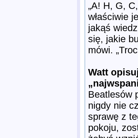
„A! H, G, C
właściwie j
jakąś wied
się, jakie 
mówi. „Troc
Watt opisu
„najwspani
Beatlesów p
nigdy nie c
sprawę z te
pokoju, zos