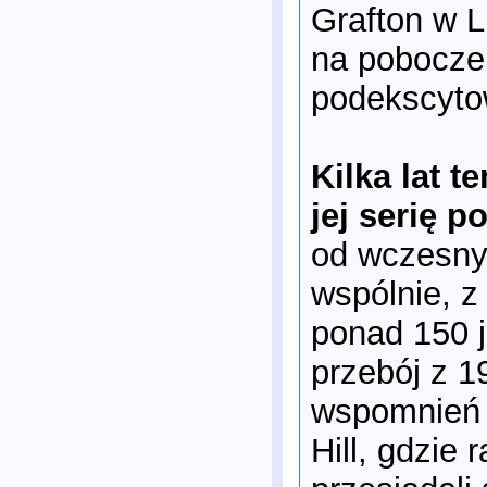
Grafton w L
na pobocze.
podekscytow
Kilka lat 
jej serię 
od wczesnyc
wspólnie, z
ponad 150 j
przebój z 1
wspomnień o
Hill, gdzi