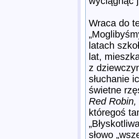
wyciągnąć j
Wraca do te
„Moglibyśmy
latach szko
lat, mieszk
z dziewczy
słuchanie i
świetne rzę
Red Robin, 
któregoś ta
„Błyskotliw
słowo „wsz