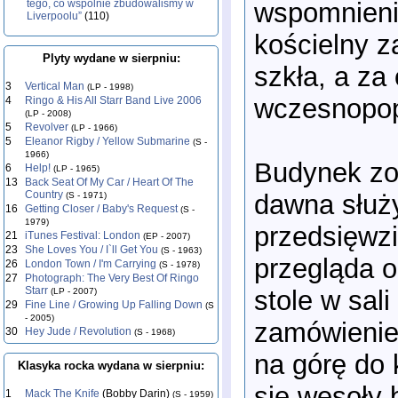
wspomnienio
tego, co wspólnie zbudowaliśmy w
Liverpoolu”
(110)
kościelny z
Plyty wydane w sierpniu:
szkła, a z
3
Vertical Man
(LP - 1998)
wczesnopop
4
Ringo & His All Starr Band Live 2006
(LP - 2008)
5
Revolver
(LP - 1966)
5
Eleanor Rigby / Yellow Submarine
(S -
1966)
Budynek zo
6
Help!
(LP - 1965)
13
Back Seat Of My Car / Heart Of The
Country
dawna służy
(S - 1971)
16
Getting Closer / Baby's Request
(S -
1979)
przedsięwzi
21
iTunes Festival: London
(EP - 2007)
23
She Loves You / I`ll Get You
(S - 1963)
przegląda o
26
London Town / I'm Carrying
(S - 1978)
27
Photograph: The Very Best Of Ringo
Starr
stole w sal
(LP - 2007)
29
Fine Line / Growing Up Falling Down
(S
- 2005)
zamówienie 
30
Hey Jude / Revolution
(S - 1968)
na górę do 
Klasyka rocka wydana w sierpniu:
się wesoły b
1
Mack The Knife
(Bobby Darin)
(S - 1959)