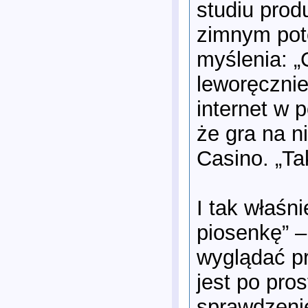
studiu prod
zimnym pot
myślenia: „
leworęczni
internet w 
że gra na n
Casino. „Ta
I tak właśn
piosenkę” 
wyglądać pr
jest po pro
sprawdzenie