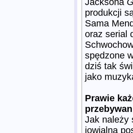
Jacksona
G
produkcji s
Sama Mende
oraz seria
Schwochowa
spędzone w 
dziś tak św
jako muzyka
Prawie każ
przebywani
Jak należy 
jowialna po