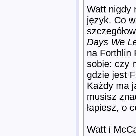
Watt nigdy 
język. Co w
szczegółowo
Days We Le
na Forthlin
sobie: czy
gdzie jest 
Każdy ma ja
musisz znać
łapiesz, o 
Watt i McCa