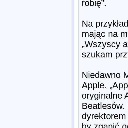
robię”.
Na przykład
mając na my
„Wszyscy ak
szukam prz
Niedawno Mc
Apple. „App
oryginalne 
Beatlesów.
dyrektorem
by zganić g