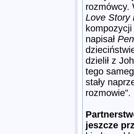
rozmówcy. 
Love Story 
kompozycj
napisał
Pen
dzieciństwi
dzielił z J
tego samego
stały naprz
rozmowie”.
Partnerstw
jeszcze pr