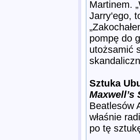
Martinem. „
Jarry'ego, 
„Zakochałem
pompę do gó
utożsamić s
skandaliczn
Sztuka Ubu
Maxwell’s 
Beatlesów 
właśnie rad
po tę sztukę