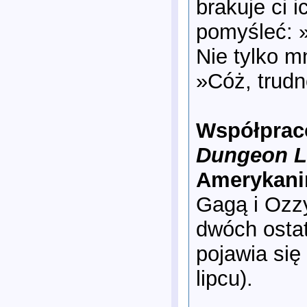
brakuje ci 
pomyśleć: »
Nie tylko mn
»Cóż, trudn
Współprac
Dungeon L
Amerykani
Gagą i Ozz
dwóch osta
pojawia się
lipcu).