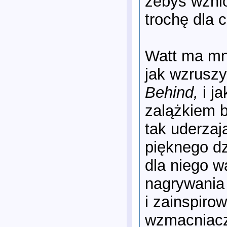
żebyś wznió
trochę dla c
Watt ma mn
jak wzruszy
Behind,
i j
zalążkiem b
tak uderzaj
pięknego dz
dla niego w
nagrywania 
i zainspiro
wzmacniacz