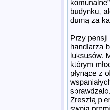
komunalne”
budynku, al
dumą za każ
Przy pensji
handlarza b
luksusów. M
którym młod
płynące z o
wspaniałych
sprawdzało
Zresztą pie
swoją premi