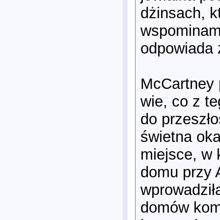
dżinsach, k
wspominam,
odpowiada z
McCartney p
wie, co z t
do przeszło
świetna oka
miejsce, w 
domu przy 
wprowadziła
domów komu