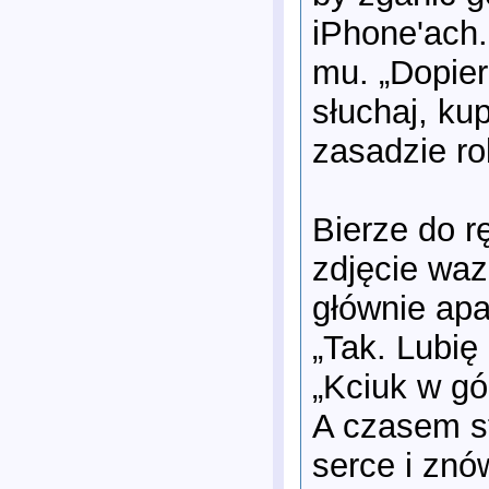
iPhone'ach.
mu. „Dopier
słuchaj, ku
zasadzie rob
Bierze do r
zdjęcie wa
głównie apa
„Tak. Lubię
„Kciuk w gó
A czasem st
serce i znó