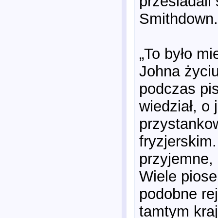
przesiadali
Smithdown.
„To było mi
Johna życiu
podczas pis
wiedział, o
przystankow
fryzjerskim
przyjemne, 
Wiele pios
podobne rej
tamtym kraj