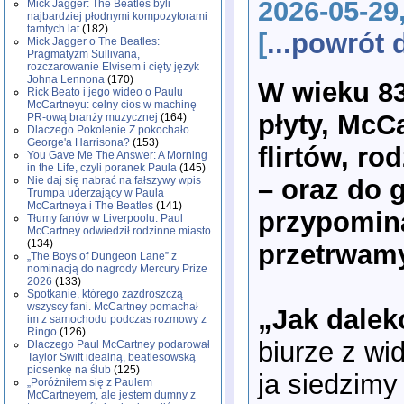
2026-05-29
Mick Jagger: The Beatles byli
najbardziej płodnymi kompozytorami
tamtych lat
(182)
[
...powrót
Mick Jagger o The Beatles:
Pragmatyzm Sullivana,
rozczarowanie Elvisem i cięty język
Johna Lennona
(170)
W wieku 83
Rick Beato i jego wideo o Paulu
McCartneyu: celny cios w machinę
płyty, McC
PR-ową branży muzycznej
(164)
Dlaczego Pokolenie Z pokochało
George'a Harrisona?
(153)
flirtów, r
You Gave Me The Answer: A Morning
in the Life, czyli poranek Paula
(145)
– oraz do 
Nie daj się nabrać na fałszywy wpis
Trumpa uderzający w Paula
McCartneya i The Beatles
(141)
przypomina
Tłumy fanów w Liverpoolu. Paul
McCartney odwiedził rodzinne miasto
(134)
przetrwam
„The Boys of Dungeon Lane” z
nominacją do nagrody Mercury Prize
2026
(133)
Spotkanie, którego zazdroszczą
wszyscy fani. McCartney pomachał
„Jak dalek
im z samochodu podczas rozmowy z
Ringo
(126)
biurze z wi
Dlaczego Paul McCartney podarował
Taylor Swift idealną, beatlesowską
piosenkę na ślub
(125)
ja siedzimy
„Poróżniłem się z Paulem
McCartneyem, ale jestem dumny z