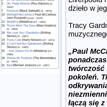
3
Oh, Pretty Woman
(Roy Orbison)
(S -
dzieło w je
1964)
7
Paranoid
(Black Sabbath)
(S - 1970)
10
Midnight McCartney
( Paul McCartney,
John Pizzarelli)
(cover - 2015)
12
Metallica
(Metallica)
(LP - 1991)
Tracy Gardn
16
Those Were The Days
(Mary Hopkins)
(S - 1968)
muzycznego
18
We Love You / Dandelion
(Rolling
Stones)
(S - 1967)
19
Pussy Cats
(Harry Nilsson)
(LP - 1974)
20
(I Can't Get No) Satisfaction
(Rolling
Stones)
(S - 1965)
„Paul McCa
25
...And Justice For All
(Metallica)
(LP -
1988)
ponadczaso
28
Please Mr. Postman
(The Marvelettes)
(S - 1951)
31
Bad
(Michael Jackson)
(LP - 1987)
twórczość 
pokoleń. T
odkrywani
niezmienni
łączą się 