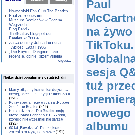
Paul
1980
1981
1982
1983
1984
,
,
,
,
,
1985
1986
1987
1988
1989
,
,
,
,
,
Nowosolski Fan Club The Beatles
McCartn
1990
1991
1992
1993
1994
,
,
,
,
,
Paul ze Stonesami.
1995
1996
1997
1998
1999
,
,
,
,
,
Muzeum Beatlesów w Eger na
2000
2001
2002
2003
2004
,
,
,
,
,
Węgrzech.
na żywo
2005
2006
2007
2008
2009
,
,
,
,
,
Blog Fab4 -
2010
2011
2012
2013
2014
TheBeatles.blogspot.com
,
,
,
,
,
2015
Beatles w Prasie
2016
2017
2018
2019
,
,
,
,
,
TikToku.
Za co cenimy Johna Lennona -
2020
2021
2022
2023
2024
,
,
,
,
,
"Wprost" 1983 i 1985
2025
2026
,
,
„The Boys of Dungeon Lane” -
Globaln
recenzje, opinie, przemyślenia
więcej...
sesja Q
Najbardziej popularne z ostatnich dni:
tuż prze
Mamy oficjalny komunikat dotyczący
nowej, specjalnej edycji Rubber Soul
premier
(298)
Kulisy specjalnego wydania „Rubber
Soul” The Beatles
(249)
nowego
Niespodzianka: The Beatles mają
utwór Johna Lennona z 1965 roku,
którego nikt wcześniej nie słyszał
albumu
(232)
60 lat „Revolvera”: Dzieło, które
zmieniło muzykę na zawsze
(191)