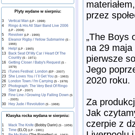
materiałem,
Plyty wydane w sierpniu:
przez społe
3
Vertical Man
(LP - 1998)
4
Ringo & His All Starr Band Live 2006
(LP - 2008)
„The Boys 
5
Revolver
(LP - 1966)
5
Eleanor Rigby / Yellow Submarine
(S -
1966)
na 29 maja 
6
Help!
(LP - 1965)
13
Back Seat Of My Car / Heart Of The
pierwsze s
Country
(S - 1971)
16
Getting Closer / Baby's Request
(S -
Jego poprze
1979)
21
iTunes Festival: London
(EP - 2007)
23
She Loves You / I`ll Get You
(S - 1963)
2020 roku.
26
London Town / I'm Carrying
(S - 1978)
27
Photograph: The Very Best Of Ringo
Starr
(LP - 2007)
29
Fine Line / Growing Up Falling Down
(S
Za produkc
- 2005)
30
Hey Jude / Revolution
(S - 1968)
Jak czytam
Klasyka rocka wydana w sierpniu:
czerpie z 
1
Mack The Knife
(Bobby Darin)
(S - 1959)
1
Time
(ELO)
(LP - 1981)
Liverpoolu 
2
Be My Baby
(The Ronettes)
(S - 1963)