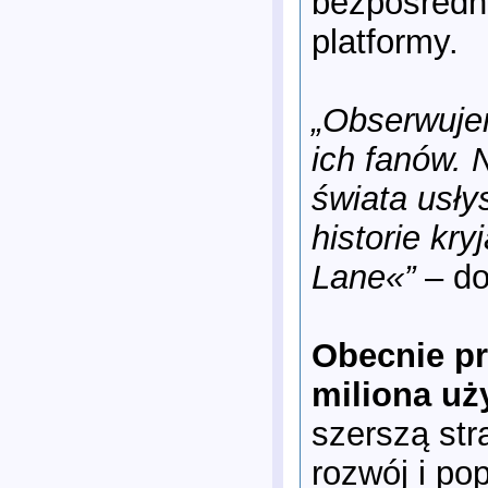
bezpośredn
platformy.
„Obserwujem
ich fanów. 
świata usł
historie kr
Lane«”
– do
Obecnie pr
miliona uż
szerszą str
rozwój i po