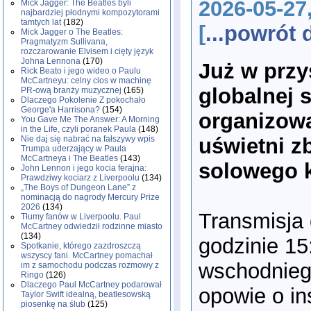
2026-05-27
Mick Jagger: The Beatles byli
najbardziej płodnymi kompozytorami
tamtych lat
(182)
[
...powrót
Mick Jagger o The Beatles:
Pragmatyzm Sullivana,
rozczarowanie Elvisem i cięty język
Johna Lennona
(170)
Już w przy
Rick Beato i jego wideo o Paulu
McCartneyu: celny cios w machinę
globalnej 
PR-ową branży muzycznej
(165)
Dlaczego Pokolenie Z pokochało
George'a Harrisona?
(154)
organizowa
You Gave Me The Answer: A Morning
in the Life, czyli poranek Paula
(148)
uświetni z
Nie daj się nabrać na fałszywy wpis
Trumpa uderzający w Paula
McCartneya i The Beatles
(143)
solowego k
John Lennon i jego kocia ferajna:
Prawdziwy kociarz z Liverpoolu
(134)
„The Boys of Dungeon Lane” z
nominacją do nagrody Mercury Prize
2026
(134)
Transmisja 
Tłumy fanów w Liverpoolu. Paul
McCartney odwiedził rodzinne miasto
(134)
godzinie 15
Spotkanie, którego zazdroszczą
wszyscy fani. McCartney pomachał
wschodniego
im z samochodu podczas rozmowy z
Ringo
(126)
Dlaczego Paul McCartney podarował
opowie o in
Taylor Swift idealną, beatlesowską
piosenkę na ślub
(125)