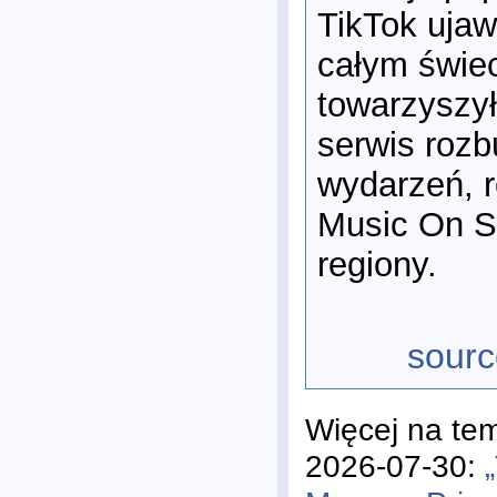
TikTok ujaw
całym świec
towarzyszy
serwis rozb
wydarzeń, r
Music On St
regiony.
sourc
Więcej na te
2026-07-30: