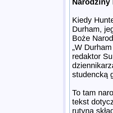
Narodziny 
Kiedy Hunte
Durham, jeg
Boże Narod
„W Durham 
redaktor Su
dziennikarz
studencką g
To tam naro
tekst dotyc
rutyna skła