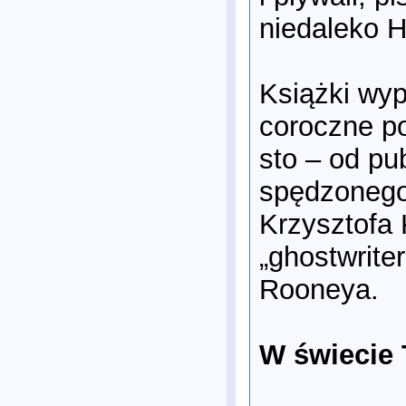
niedaleko H
Książki wyp
coroczne po
sto – od pub
spędzonego 
Krzysztofa 
„ghostwrit
Rooneya.
W świecie 