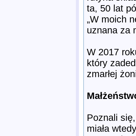
ta, 50 lat 
„W moich ne
uznana za m
W 2017 roku
który zaded
zmarłej żon
Małżeństwo
Poznali się
miała wtedy