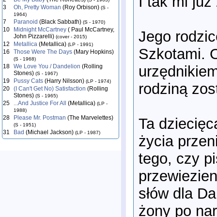
I tak mi już
3
Oh, Pretty Woman
(Roy Orbison)
(S -
1964)
7
Paranoid
(Black Sabbath)
(S - 1970)
10
Midnight McCartney
( Paul McCartney,
Jego rodzic
John Pizzarelli)
(cover - 2015)
12
Metallica
(Metallica)
(LP - 1991)
Szkotami. O
16
Those Were The Days
(Mary Hopkins)
(S - 1968)
urzędnikiem
18
We Love You / Dandelion
(Rolling
Stones)
(S - 1967)
19
Pussy Cats
(Harry Nilsson)
(LP - 1974)
rodziną zos
20
(I Can't Get No) Satisfaction
(Rolling
Stones)
(S - 1965)
25
...And Justice For All
(Metallica)
(LP -
1988)
28
Please Mr. Postman
(The Marvelettes)
Ta dziecięc
(S - 1951)
31
Bad
(Michael Jackson)
(LP - 1987)
życia przen
tego, czy p
przewiezien
słów dla Da
żony po na