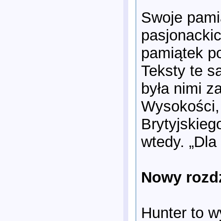
Swoje pamią
pasjonackic
pamiątek po
Teksty te 
była nimi z
Wysokości,
Brytyjskieg
wtedy. „Dla 
Nowy rozdz
Hunter to 