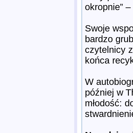
okropnie” 
Swoje wspo
bardzo grub
czytelnicy 
końca recyk
W autobiogr
później w T
młodość: d
stwardnieni