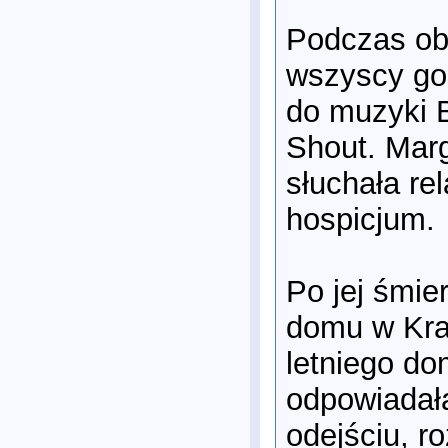
Podczas ob
wszyscy goś
do muzyki B
Shout. Marg
słuchała rel
hospicjum.
Po jej śmie
domu w Krai
letniego do
odpowiadała
odejściu, r