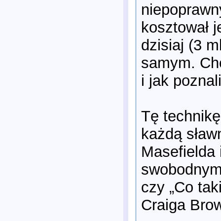
niepoprawny
kosztował j
dzisiaj (3 
samym. Chce
i jak pozna
Tę technik
każdą sław
Masefielda 
swobodnym s
czy „Co tak
Craiga Bro