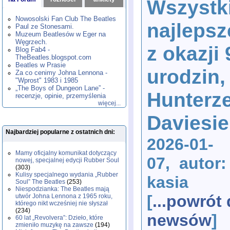
Wszystk
1980
1981
1982
1983
1984
,
,
,
,
,
1985
1986
1987
1988
1989
,
,
,
,
,
Nowosolski Fan Club The Beatles
najleps
1990
1991
1992
1993
1994
,
,
,
,
,
Paul ze Stonesami.
1995
1996
1997
1998
1999
,
,
,
,
,
Muzeum Beatlesów w Eger na
2000
2001
2002
2003
2004
,
,
,
,
,
Węgrzech.
z okazji 
2005
2006
2007
2008
2009
,
,
,
,
,
Blog Fab4 -
2010
2011
2012
2013
2014
TheBeatles.blogspot.com
,
,
,
,
,
2015
Beatles w Prasie
2016
2017
2018
2019
,
,
,
,
,
urodzin,
Za co cenimy Johna Lennona -
2020
2021
2022
2023
2024
,
,
,
,
,
"Wprost" 1983 i 1985
2025
2026
,
,
„The Boys of Dungeon Lane” -
Hunterz
recenzje, opinie, przemyślenia
więcej...
Daviesie
Najbardziej popularne z ostatnich dni:
2026-01-
Mamy oficjalny komunikat dotyczący
07, autor:
nowej, specjalnej edycji Rubber Soul
(303)
Kulisy specjalnego wydania „Rubber
kasia
Soul” The Beatles
(253)
Niespodzianka: The Beatles mają
[
...powrót
utwór Johna Lennona z 1965 roku,
którego nikt wcześniej nie słyszał
(234)
newsów
]
60 lat „Revolvera”: Dzieło, które
zmieniło muzykę na zawsze
(194)