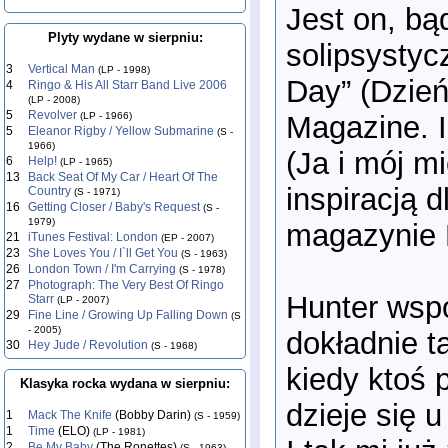
Jest on, bą
Plyty wydane w sierpniu:
solipsystyc
3
Vertical Man
(LP - 1998)
Day” (Dzień
4
Ringo & His All Starr Band Live 2006
(LP - 2008)
5
Revolver
Magazine. 
(LP - 1966)
5
Eleanor Rigby / Yellow Submarine
(S -
1966)
(Ja i mój m
6
Help!
(LP - 1965)
13
Back Seat Of My Car / Heart Of The
inspiracją
Country
(S - 1971)
16
Getting Closer / Baby's Request
(S -
1979)
magazynie 
21
iTunes Festival: London
(EP - 2007)
23
She Loves You / I`ll Get You
(S - 1963)
26
London Town / I'm Carrying
(S - 1978)
27
Photograph: The Very Best Of Ringo
Hunter wspo
Starr
(LP - 2007)
29
Fine Line / Growing Up Falling Down
(S
- 2005)
dokładnie t
30
Hey Jude / Revolution
(S - 1968)
kiedy ktoś 
Klasyka rocka wydana w sierpniu:
dzieje się 
1
Mack The Knife
(Bobby Darin)
(S - 1959)
1
Time
(ELO)
(LP - 1981)
2
Be My Baby
(The Ronettes)
(S - 1963)