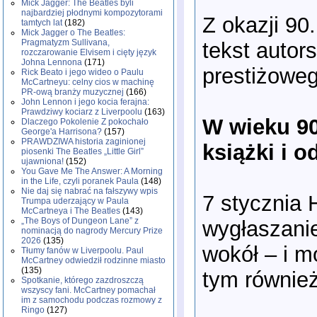
Mick Jagger: The Beatles byli
najbardziej płodnymi kompozytorami
Z okazji 90
tamtych lat
(182)
Mick Jagger o The Beatles:
Pragmatyzm Sullivana,
tekst autor
rozczarowanie Elvisem i cięty język
Johna Lennona
(171)
prestiżoweg
Rick Beato i jego wideo o Paulu
McCartneyu: celny cios w machinę
PR-ową branży muzycznej
(166)
John Lennon i jego kocia ferajna:
Prawdziwy kociarz z Liverpoolu
(163)
W wieku 90
Dlaczego Pokolenie Z pokochało
George'a Harrisona?
(157)
PRAWDZIWA historia zaginionej
książki i 
piosenki The Beatles „Little Girl”
ujawniona!
(152)
You Gave Me The Answer: A Morning
in the Life, czyli poranek Paula
(148)
Nie daj się nabrać na fałszywy wpis
7 stycznia 
Trumpa uderzający w Paula
McCartneya i The Beatles
(143)
„The Boys of Dungeon Lane” z
wygłaszanie
nominacją do nagrody Mercury Prize
2026
(135)
wokół – i 
Tłumy fanów w Liverpoolu. Paul
McCartney odwiedził rodzinne miasto
(135)
tym również
Spotkanie, którego zazdroszczą
wszyscy fani. McCartney pomachał
im z samochodu podczas rozmowy z
Ringo
(127)