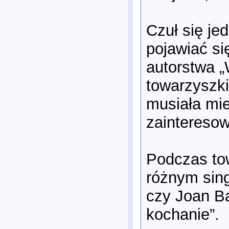
Czuł się j
pojawiać s
autorstwa „
towarzyszk
musiała mie
zainteresow
Podczas to
różnym sing
czy Joan Ba
kochanie”.