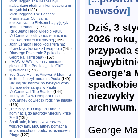
Mick Jagger: The Beatles byli
najbardziej płodnymi kompozytorami
newsów
]
tamtych lat
(183)
Mick Jagger o The Beatles:
Pragmatyzm Sullivana,
rozczarowanie Elvisem i cięty język
Dziś, 3 st
Johna Lennona
(172)
Rick Beato i jego wideo o Paulu
2026 roku,
McCartneyu: celny cios w machinę
PR-ową branży muzycznej
(166)
John Lennon i jego kocia ferajna:
przypada s
Prawdziwy kociarz z Liverpoolu
(165)
Dlaczego Pokolenie Z pokochało
George'a Harrisona?
(157)
najwybitni
PRAWDZIWA historia zaginionej
piosenki The Beatles „Little Girl”
George’a M
ujawniona!
(153)
You Gave Me The Answer: A Morning
in the Life, czyli poranek Paula
(149)
spadkobie
Nie daj się nabrać na fałszywy wpis
Trumpa uderzający w Paula
McCartneya i The Beatles
(144)
niezwykły 
Tłumy fanów w Liverpoolu. Paul
McCartney odwiedził rodzinne miasto
archiwum.
(136)
„The Boys of Dungeon Lane” z
nominacją do nagrody Mercury Prize
2026
(135)
Spotkanie, którego zazdroszczą
wszyscy fani. McCartney pomachał
George Mart
im z samochodu podczas rozmowy z
Ringo
(127)