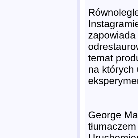
Równolegle 
Instagrami
zapowiada 
odrestauro
temat produ
na których
eksperymen
George Mar
tłumaczem 
Uruchomien