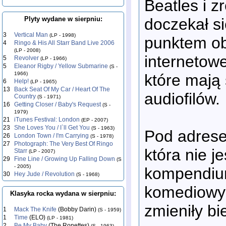
Beatles i z
doczekał s
Plyty wydane w sierpniu:
3
Vertical Man
(LP - 1998)
punktem ob
4
Ringo & His All Starr Band Live 2006
(LP - 2008)
internetow
5
Revolver
(LP - 1966)
5
Eleanor Rigby / Yellow Submarine
(S -
1966)
które mają 
6
Help!
(LP - 1965)
13
Back Seat Of My Car / Heart Of The
audiofilów.
Country
(S - 1971)
16
Getting Closer / Baby's Request
(S -
1979)
21
iTunes Festival: London
(EP - 2007)
23
She Loves You / I`ll Get You
(S - 1963)
Pod adre
26
London Town / I'm Carrying
(S - 1978)
27
Photograph: The Very Best Of Ringo
która nie j
Starr
(LP - 2007)
29
Fine Line / Growing Up Falling Down
(S
- 2005)
kompendium
30
Hey Jude / Revolution
(S - 1968)
komediowyc
Klasyka rocka wydana w sierpniu:
zmieniły bi
1
Mack The Knife
(Bobby Darin)
(S - 1959)
1
Time
(ELO)
(LP - 1981)
2
Be My Baby
(The Ronettes)
(S - 1963)