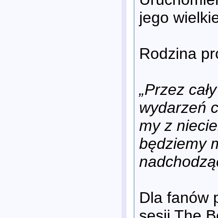
jego wielki
Rodzina pr
„Przez cały
wydarzeń c
my z nieci
będziemy m
nadchodząc
Dla fanów p
sesji The 