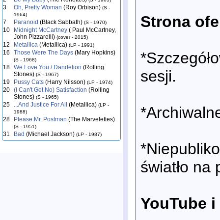
3
Oh, Pretty Woman
(Roy Orbison)
(S -
1964)
Strona ofe
7
Paranoid
(Black Sabbath)
(S - 1970)
10
Midnight McCartney
( Paul McCartney,
John Pizzarelli)
(cover - 2015)
12
Metallica
(Metallica)
(LP - 1991)
*Szczegóło
16
Those Were The Days
(Mary Hopkins)
(S - 1968)
18
We Love You / Dandelion
(Rolling
sesji.
Stones)
(S - 1967)
19
Pussy Cats
(Harry Nilsson)
(LP - 1974)
20
(I Can't Get No) Satisfaction
(Rolling
Stones)
(S - 1965)
25
...And Justice For All
(Metallica)
(LP -
*Archiwalne
1988)
28
Please Mr. Postman
(The Marvelettes)
(S - 1951)
31
Bad
(Michael Jackson)
(LP - 1987)
*Niepublik
światło na 
YouTube i