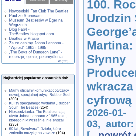
100. Roc
1980
1981
1982
1983
1984
,
,
,
,
,
1985
1986
1987
1988
1989
,
,
,
,
,
Nowosolski Fan Club The Beatles
Urodzin 
1990
1991
1992
1993
1994
,
,
,
,
,
Paul ze Stonesami.
1995
1996
1997
1998
1999
,
,
,
,
,
Muzeum Beatlesów w Eger na
2000
2001
2002
2003
2004
,
,
,
,
,
Węgrzech.
George’
2005
2006
2007
2008
2009
,
,
,
,
,
Blog Fab4 -
2010
2011
2012
2013
2014
TheBeatles.blogspot.com
,
,
,
,
,
2015
Beatles w Prasie
2016
2017
2018
2019
,
,
,
,
,
Martina:
Za co cenimy Johna Lennona -
2020
2021
2022
2023
2024
,
,
,
,
,
"Wprost" 1983 i 1985
2025
2026
,
,
„The Boys of Dungeon Lane” -
Słynny
recenzje, opinie, przemyślenia
więcej...
Produce
Najbardziej popularne z ostatnich dni:
wkracza
Mamy oficjalny komunikat dotyczący
nowej, specjalnej edycji Rubber Soul
cyfrową
(303)
Kulisy specjalnego wydania „Rubber
Soul” The Beatles
(254)
2026-01-
Niespodzianka: The Beatles mają
utwór Johna Lennona z 1965 roku,
którego nikt wcześniej nie słyszał
03, autor
(235)
60 lat „Revolvera”: Dzieło, które
[
...powrót
zmieniło muzykę na zawsze
(194)