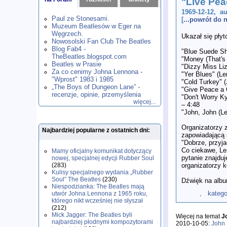
"Live Pea
1980
1981
1982
1983
1984
,
,
,
,
,
1969-12-12, a
1985
1986
1987
1988
1989
,
,
,
,
,
Paul ze Stonesami.
[
...powrót do
1990
1991
1992
1993
1994
,
,
,
,
,
Muzeum Beatlesów w Eger na
1995
1996
1997
1998
1999
,
,
,
,
,
Węgrzech.
Ukazał się płyt
2000
2001
2002
2003
2004
,
,
,
,
,
Nowosolski Fan Club The Beatles
2005
2006
2007
2008
2009
,
,
,
,
,
Blog Fab4 -
"Blue Suede Sh
2010
2011
2012
2013
2014
TheBeatles.blogspot.com
,
,
,
,
,
"Money (That's 
2015
Beatles w Prasie
2016
2017
2018
2019
,
,
,
,
,
"Dizzy Miss Liz
Za co cenimy Johna Lennona -
2020
2021
2022
2023
2024
,
,
,
,
,
"Yer Blues" (L
"Wprost" 1983 i 1985
2025
2026
,
,
"Cold Turkey" 
„The Boys of Dungeon Lane” -
"Give Peace a 
recenzje, opinie, przemyślenia
"Don't Worry K
więcej...
– 4:48
"John, John (Le
Organizatorzy z
Najbardziej popularne z ostatnich dni:
zapowiadającą s
"Dobrze, przyja
Co ciekawe, Le
Mamy oficjalny komunikat dotyczący
pytanie znajduj
nowej, specjalnej edycji Rubber Soul
organizatorzy k
(283)
Kulisy specjalnego wydania „Rubber
Soul” The Beatles
(230)
Dźwięk na albu
Niespodzianka: The Beatles mają
, kategoria:
utwór Johna Lennona z 1965 roku,
którego nikt wcześniej nie słyszał
(212)
Mick Jagger: The Beatles byli
Więcej na temat
J
najbardziej płodnymi kompozytorami
2010-10-05:
John 