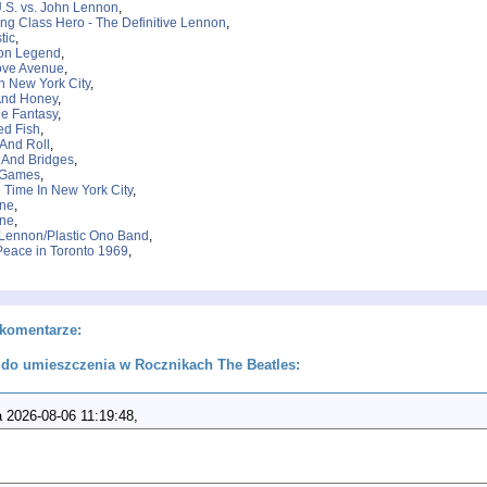
.S. vs. John Lennon
,
ng Class Hero - The Definitive Lennon
,
tic
,
on Legend
,
ove Avenue
,
In New York City
,
And Honey
,
e Fantasy
,
d Fish
,
And Roll
,
 And Bridges
,
 Games
,
Time In New York City
,
ine
,
ine
,
Lennon/Plastic Ono Band
,
Peace in Toronto 1969
,
komentarze:
do umieszczenia w Rocznikach The Beatles:
 2026-08-06 11:19:48,