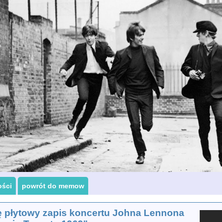
ości
powrót do memow
ę płytowy zapis koncertu Johna Lennona