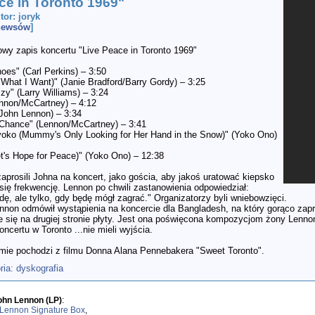
ce in Toronto 1969"
utor: joryk
 newsów
]
owy zapis koncertu "Live Peace in Toronto 1969"
oes" (Carl Perkins) – 3:50
What I Want)" (Janie Bradford/Barry Gordy) – 3:25
zy" (Larry Williams) – 3:24
ennon/McCartney) – 4:12
(John Lennon) – 3:34
Chance" (Lennon/McCartney) – 3:41
yoko (Mummy's Only Looking for Her Hand in the Snow)" (Yoko Ono)
t's Hope for Peace)" (Yoko Ono) – 12:38
aprosili Johna na koncert, jako gościa, aby jakoś uratować kiepsko
ię frekwencję. Lennon po chwili zastanowienia odpowiedział:
dę, ale tylko, gdy będę mógł zagrać." Organizatorzy byli wniebowzięci.
nnon odmówił wystąpienia na koncercie dla Bangladesh, na który gorąco zap
e się na drugiej stronie płyty. Jest ona poświęcona kompozycjom żony Lenno
oncertu w Toronto ...nie mieli wyjścia.
mie pochodzi z filmu Donna Alana Pennebakera "Sweet Toronto".
 dyskografia
ohn Lennon (LP)
:
Lennon Signature Box
,