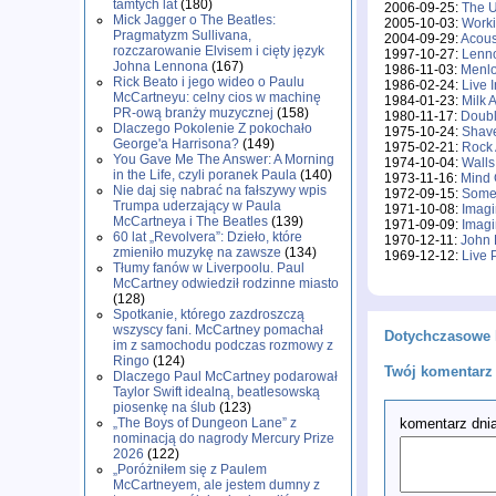
tamtych lat
(180)
2006-09-25:
The U
Mick Jagger o The Beatles:
2005-10-03:
Worki
Pragmatyzm Sullivana,
2004-09-29:
Acous
rozczarowanie Elvisem i cięty język
1997-10-27:
Lenn
Johna Lennona
(167)
1986-11-03:
Menl
Rick Beato i jego wideo o Paulu
1986-02-24:
Live 
McCartneyu: celny cios w machinę
1984-01-23:
Milk 
PR-ową branży muzycznej
(158)
1980-11-17:
Doubl
Dlaczego Pokolenie Z pokochało
1975-10-24:
Shave
George'a Harrisona?
(149)
1975-02-21:
Rock 
You Gave Me The Answer: A Morning
1974-10-04:
Walls
in the Life, czyli poranek Paula
(140)
1973-11-16:
Mind
Nie daj się nabrać na fałszywy wpis
1972-09-15:
Some 
Trumpa uderzający w Paula
1971-10-08:
Imag
McCartneya i The Beatles
(139)
1971-09-09:
Imag
60 lat „Revolvera”: Dzieło, które
1970-12-11:
John 
zmieniło muzykę na zawsze
(134)
1969-12-12:
Live 
Tłumy fanów w Liverpoolu. Paul
McCartney odwiedził rodzinne miasto
(128)
Spotkanie, którego zazdroszczą
wszyscy fani. McCartney pomachał
Dotychczasowe 
im z samochodu podczas rozmowy z
Ringo
(124)
Twój komentarz 
Dlaczego Paul McCartney podarował
Taylor Swift idealną, beatlesowską
piosenkę na ślub
(123)
„The Boys of Dungeon Lane” z
komentarz dnia
nominacją do nagrody Mercury Prize
2026
(122)
„Poróżniłem się z Paulem
McCartneyem, ale jestem dumny z