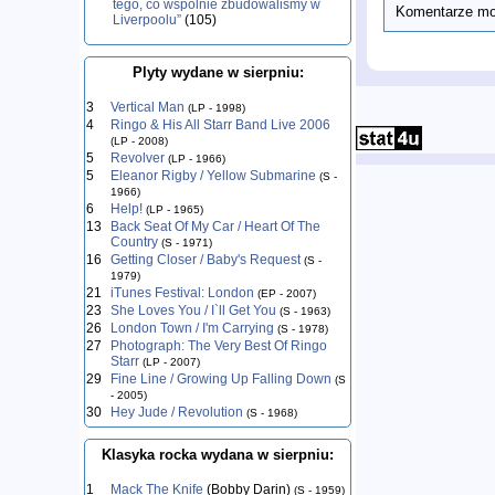
tego, co wspólnie zbudowaliśmy w
Komentarze mog
Liverpoolu”
(105)
Plyty wydane w sierpniu:
3
Vertical Man
(LP - 1998)
4
Ringo & His All Starr Band Live 2006
(LP - 2008)
5
Revolver
(LP - 1966)
5
Eleanor Rigby / Yellow Submarine
(S -
1966)
6
Help!
(LP - 1965)
13
Back Seat Of My Car / Heart Of The
Country
(S - 1971)
16
Getting Closer / Baby's Request
(S -
1979)
21
iTunes Festival: London
(EP - 2007)
23
She Loves You / I`ll Get You
(S - 1963)
26
London Town / I'm Carrying
(S - 1978)
27
Photograph: The Very Best Of Ringo
Starr
(LP - 2007)
29
Fine Line / Growing Up Falling Down
(S
- 2005)
30
Hey Jude / Revolution
(S - 1968)
Klasyka rocka wydana w sierpniu:
1
Mack The Knife
(Bobby Darin)
(S - 1959)