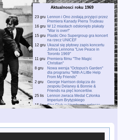
Aktualnosci roku 1969
23 gru
Lennon i Ono zostają przyjęci przez
Premiera Kanady Pierra Trudeau
16 gru
W 12 miastach odsłonięto plakaty
"War is over!"
15 gru
Plastic Ono Supergroup gra koncert
na rzecz UNICEF
12 gru
Ukazał się płytowy zapis koncertu
Johna Lennona "Live Peace in
Toronto 1969"
11 gru
Premiera filmu "The Magic
Christian"
8 gru
Nowa wersja "Octopus's Garden"
dla programu "With A Little Help
From My Friends"
2 gru
George Harrison dołącza do
zespołu Delaney & Bonnie &
Friends na pięć koncertów.
25 lis
Lennon zwraca Medal Członka
Imperium Brytyjskiego
15 lis
Star Club w Hamburgu ogłasza
zakończenie działalności.
14 lis
Sesja nagraniowa piosenki "Dream"
7 lis
Paul McCartney wciąż upiera się, że
nie umarł.
31 paĽ
W Anglii ukazuje się singiel
Something / Come Together
24 paĽ
Ukazuje się drugi solowy singiel