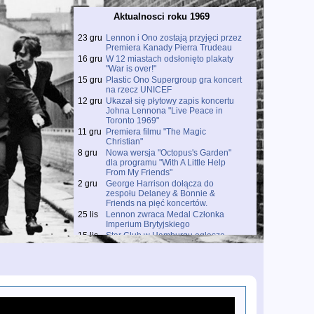
Aktualnosci roku 1969
23 gru
Lennon i Ono zostają przyjęci przez
Premiera Kanady Pierra Trudeau
16 gru
W 12 miastach odsłonięto plakaty
"War is over!"
15 gru
Plastic Ono Supergroup gra koncert
na rzecz UNICEF
12 gru
Ukazał się płytowy zapis koncertu
Johna Lennona "Live Peace in
Toronto 1969"
11 gru
Premiera filmu "The Magic
Christian"
8 gru
Nowa wersja "Octopus's Garden"
dla programu "With A Little Help
From My Friends"
2 gru
George Harrison dołącza do
zespołu Delaney & Bonnie &
Friends na pięć koncertów.
25 lis
Lennon zwraca Medal Członka
Imperium Brytyjskiego
15 lis
Star Club w Hamburgu ogłasza
zakończenie działalności.
14 lis
Sesja nagraniowa piosenki "Dream"
7 lis
Paul McCartney wciąż upiera się, że
nie umarł.
31 paĽ
W Anglii ukazuje się singiel
Something / Come Together
24 paĽ
Ukazuje się drugi solowy singiel