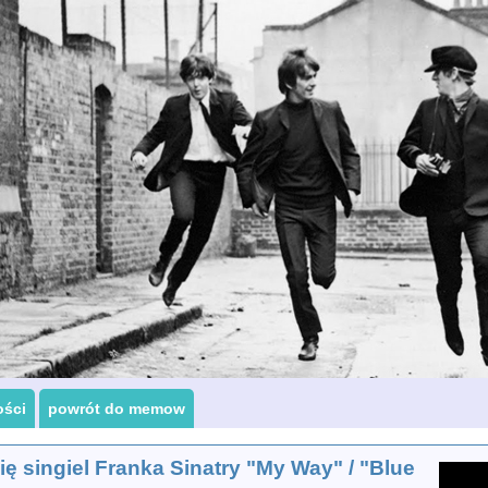
ości
powrót do memow
ię singiel Franka Sinatry "My Way" / "Blue