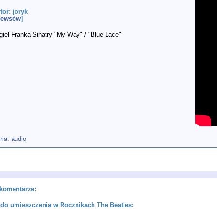
utor: joryk
 newsów
]
giel Franka Sinatry "My Way" / "Blue Lace"
: audio
komentarze:
do umieszczenia w Rocznikach The Beatles: