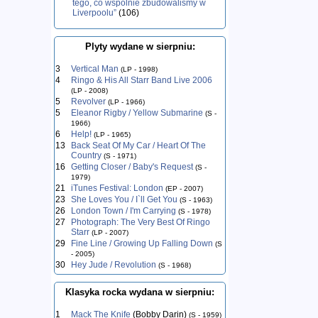
tego, co wspólnie zbudowaliśmy w
Liverpoolu”
(106)
Plyty wydane w sierpniu:
3
Vertical Man
(LP - 1998)
4
Ringo & His All Starr Band Live 2006
(LP - 2008)
5
Revolver
(LP - 1966)
5
Eleanor Rigby / Yellow Submarine
(S -
1966)
6
Help!
(LP - 1965)
13
Back Seat Of My Car / Heart Of The
Country
(S - 1971)
16
Getting Closer / Baby's Request
(S -
1979)
21
iTunes Festival: London
(EP - 2007)
23
She Loves You / I`ll Get You
(S - 1963)
26
London Town / I'm Carrying
(S - 1978)
27
Photograph: The Very Best Of Ringo
Starr
(LP - 2007)
29
Fine Line / Growing Up Falling Down
(S
- 2005)
30
Hey Jude / Revolution
(S - 1968)
Klasyka rocka wydana w sierpniu:
1
Mack The Knife
(Bobby Darin)
(S - 1959)