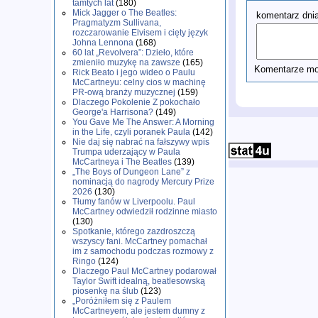
tamtych lat
(180)
Mick Jagger o The Beatles:
komentarz dnia
Pragmatyzm Sullivana,
rozczarowanie Elvisem i cięty język
Johna Lennona
(168)
60 lat „Revolvera”: Dzieło, które
zmieniło muzykę na zawsze
(165)
Komentarze mog
Rick Beato i jego wideo o Paulu
McCartneyu: celny cios w machinę
PR-ową branży muzycznej
(159)
Dlaczego Pokolenie Z pokochało
George'a Harrisona?
(149)
You Gave Me The Answer: A Morning
in the Life, czyli poranek Paula
(142)
Nie daj się nabrać na fałszywy wpis
Trumpa uderzający w Paula
McCartneya i The Beatles
(139)
„The Boys of Dungeon Lane” z
nominacją do nagrody Mercury Prize
2026
(130)
Tłumy fanów w Liverpoolu. Paul
McCartney odwiedził rodzinne miasto
(130)
Spotkanie, którego zazdroszczą
wszyscy fani. McCartney pomachał
im z samochodu podczas rozmowy z
Ringo
(124)
Dlaczego Paul McCartney podarował
Taylor Swift idealną, beatlesowską
piosenkę na ślub
(123)
„Poróżniłem się z Paulem
McCartneyem, ale jestem dumny z