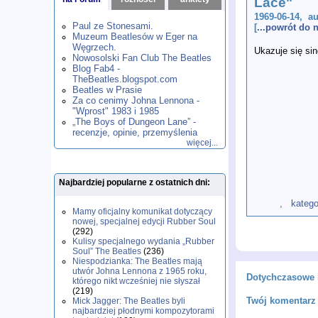
Lace"
1980
1981
1982
1983
1984
,
,
,
,
,
1969-06-14, a
1985
1986
1987
1988
1989
,
,
,
,
,
Paul ze Stonesami.
[
...powrót do
1990
1991
1992
1993
1994
,
,
,
,
,
Muzeum Beatlesów w Eger na
1995
1996
1997
1998
1999
,
,
,
,
,
Węgrzech.
Ukazuje się sin
2000
2001
2002
2003
2004
,
,
,
,
,
Nowosolski Fan Club The Beatles
2005
2006
2007
2008
2009
,
,
,
,
,
Blog Fab4 -
2010
2011
2012
2013
2014
TheBeatles.blogspot.com
,
,
,
,
,
2015
Beatles w Prasie
2016
2017
2018
2019
,
,
,
,
,
Za co cenimy Johna Lennona -
2020
2021
2022
2023
2024
,
,
,
,
,
"Wprost" 1983 i 1985
2025
2026
,
,
„The Boys of Dungeon Lane” -
recenzje, opinie, przemyślenia
więcej...
Najbardziej popularne z ostatnich dni:
, kategoria
Mamy oficjalny komunikat dotyczący
nowej, specjalnej edycji Rubber Soul
(292)
Kulisy specjalnego wydania „Rubber
Soul” The Beatles
(236)
Niespodzianka: The Beatles mają
utwór Johna Lennona z 1965 roku,
Dotychczasowe 
którego nikt wcześniej nie słyszał
(219)
Twój komentarz 
Mick Jagger: The Beatles byli
najbardziej płodnymi kompozytorami