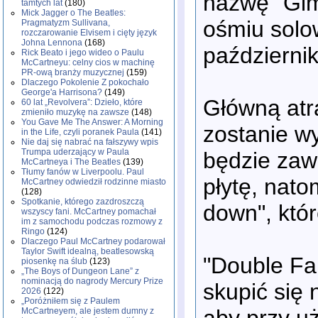
nazwę “Gim
tamtych lat
(180)
Mick Jagger o The Beatles:
ośmiu solo
Pragmatyzm Sullivana,
rozczarowanie Elvisem i cięty język
Johna Lennona
(168)
październi
Rick Beato i jego wideo o Paulu
McCartneyu: celny cios w machinę
PR-ową branży muzycznej
(159)
Dlaczego Pokolenie Z pokochało
George'a Harrisona?
(149)
Główną atr
60 lat „Revolvera”: Dzieło, które
zmieniło muzykę na zawsze
(148)
You Gave Me The Answer: A Morning
zostanie w
in the Life, czyli poranek Paula
(141)
Nie daj się nabrać na fałszywy wpis
Trumpa uderzający w Paula
będzie zaw
McCartneya i The Beatles
(139)
Tłumy fanów w Liverpoolu. Paul
płytę, nato
McCartney odwiedził rodzinne miasto
(128)
Spotkanie, którego zazdroszczą
down", któ
wszyscy fani. McCartney pomachał
im z samochodu podczas rozmowy z
Ringo
(124)
Dlaczego Paul McCartney podarował
Taylor Swift idealną, beatlesowską
"Double Fa
piosenkę na ślub
(123)
„The Boys of Dungeon Lane” z
nominacją do nagrody Mercury Prize
skupić się
2026
(122)
„Poróżniłem się z Paulem
aby przy u
McCartneyem, ale jestem dumny z