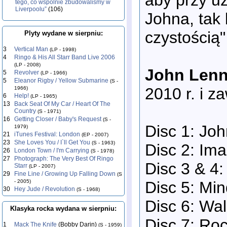
tego, co wspólnie zbudowaliśmy w
Liverpoolu”
(106)
Johna, tak
czystością
Plyty wydane w sierpniu:
3
Vertical Man
(LP - 1998)
4
Ringo & His All Starr Band Live 2006
(LP - 2008)
John Lenn
5
Revolver
(LP - 1966)
5
Eleanor Rigby / Yellow Submarine
(S -
2010 r. i z
1966)
6
Help!
(LP - 1965)
13
Back Seat Of My Car / Heart Of The
Country
(S - 1971)
16
Getting Closer / Baby's Request
(S -
Disc 1: Jo
1979)
21
iTunes Festival: London
(EP - 2007)
23
She Loves You / I`ll Get You
(S - 1963)
Disc 2: Im
26
London Town / I'm Carrying
(S - 1978)
27
Photograph: The Very Best Of Ringo
Disc 3 & 4
Starr
(LP - 2007)
29
Fine Line / Growing Up Falling Down
(S
Disc 5: Mi
- 2005)
30
Hey Jude / Revolution
(S - 1968)
Disc 6: Wal
Klasyka rocka wydana w sierpniu:
Disc 7: Roc
1
Mack The Knife
(Bobby Darin)
(S - 1959)