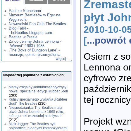
Zremast
1980
1981
1982
1983
1984
,
,
,
,
,
1985
1986
1987
1988
1989
,
,
,
,
,
Paul ze Stonesami.
płyt Jo
1990
1991
1992
1993
1994
,
,
,
,
,
Muzeum Beatlesów w Eger na
1995
1996
1997
1998
1999
,
,
,
,
,
Węgrzech.
2000
2001
2002
2003
2004
,
,
,
,
,
Nowosolski Fan Club The Beatles
2010-10-0
2005
2006
2007
2008
2009
,
,
,
,
,
Blog Fab4 -
2010
2011
2012
2013
2014
TheBeatles.blogspot.com
,
,
,
,
,
2015
Beatles w Prasie
2016
2017
2018
2019
,
,
,
,
,
[
...powró
Za co cenimy Johna Lennona -
2020
2021
2022
2023
2024
,
,
,
,
,
"Wprost" 1983 i 1985
2025
2026
,
,
„The Boys of Dungeon Lane” -
Osiem z s
recenzje, opinie, przemyślenia
więcej...
Lennona or
cyfrowo zr
Najbardziej popularne z ostatnich dni:
październik
Mamy oficjalny komunikat dotyczący
nowej, specjalnej edycji Rubber Soul
(283)
tej rocznic
Kulisy specjalnego wydania „Rubber
Soul” The Beatles
(230)
Niespodzianka: The Beatles mają
utwór Johna Lennona z 1965 roku,
którego nikt wcześniej nie słyszał
Projekt wz
(212)
Mick Jagger: The Beatles byli
najbardziej płodnymi kompozytorami