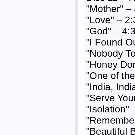
"Mother" –
"Love" – 2:
"God" – 4:
"I Found Ou
"Nobody To
"Honey Don
"One of the
"India, Indi
"Serve Your
"Isolation" 
"Remember
"Beautiful 