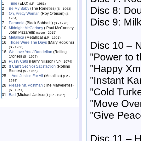
1
Time
(ELO)
(LP - 1981)
Disc 8: Do
2
Be My Baby
(The Ronettes)
(S - 1963)
3
Oh, Pretty Woman
(Roy Orbison)
(S -
Disc 9: Mi
1964)
7
Paranoid
(Black Sabbath)
(S - 1970)
10
Midnight McCartney
( Paul McCartney,
John Pizzarelli)
(cover - 2015)
12
Metallica
(Metallica)
(LP - 1991)
Disc 10 – 
16
Those Were The Days
(Mary Hopkins)
(S - 1968)
18
We Love You / Dandelion
(Rolling
"Power to t
Stones)
(S - 1967)
19
Pussy Cats
(Harry Nilsson)
(LP - 1974)
"Happy Xma
20
(I Can't Get No) Satisfaction
(Rolling
Stones)
(S - 1965)
25
...And Justice For All
(Metallica)
(LP -
"Instant Ka
1988)
28
Please Mr. Postman
(The Marvelettes)
"Cold Turke
(S - 1951)
31
Bad
(Michael Jackson)
(LP - 1987)
"Move Over
"Give Peac
Disc 11 – 