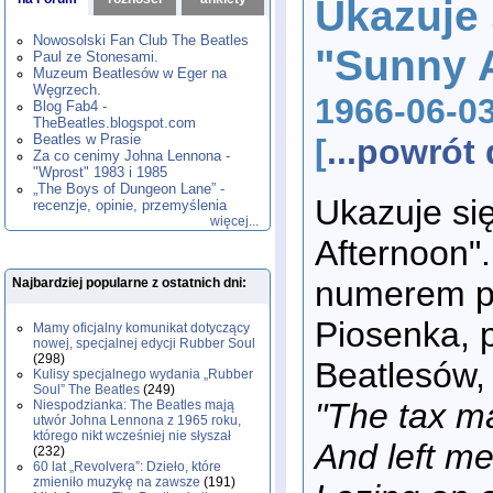
Ukazuje 
1980
1981
1982
1983
1984
,
,
,
,
,
1985
1986
1987
1988
1989
,
,
,
,
,
Nowosolski Fan Club The Beatles
"Sunny 
1990
1991
1992
1993
1994
,
,
,
,
,
Paul ze Stonesami.
1995
1996
1997
1998
1999
,
,
,
,
,
Muzeum Beatlesów w Eger na
2000
2001
2002
2003
2004
,
,
,
,
,
Węgrzech.
1966-06-0
2005
2006
2007
2008
2009
,
,
,
,
,
Blog Fab4 -
2010
2011
2012
2013
2014
TheBeatles.blogspot.com
,
,
,
,
,
2015
Beatles w Prasie
2016
2017
2018
2019
,
,
,
,
,
[
...powró
Za co cenimy Johna Lennona -
2020
2021
2022
2023
2024
,
,
,
,
,
"Wprost" 1983 i 1985
2025
2026
,
,
„The Boys of Dungeon Lane” -
Ukazuje się
recenzje, opinie, przemyślenia
więcej...
Afternoon".
numerem p
Najbardziej popularne z ostatnich dni:
Piosenka, 
Mamy oficjalny komunikat dotyczący
nowej, specjalnej edycji Rubber Soul
(298)
Beatlesów,
Kulisy specjalnego wydania „Rubber
Soul” The Beatles
(249)
"The tax m
Niespodzianka: The Beatles mają
utwór Johna Lennona z 1965 roku,
którego nikt wcześniej nie słyszał
And left me
(232)
60 lat „Revolvera”: Dzieło, które
zmieniło muzykę na zawsze
(191)