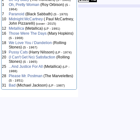
3
Oh, Pretty Woman
(Roy Orbison)
(S -
1964)
7
Paranoid
(Black Sabbath)
(S - 1970)
10
Midnight McCartney
( Paul McCartney,
John Pizzarelli)
(cover - 2015)
12
Metallica
(Metallica)
(LP - 1991)
16
Those Were The Days
(Mary Hopkins)
(S - 1968)
18
We Love You / Dandelion
(Rolling
Stones)
(S - 1967)
19
Pussy Cats
(Harry Nilsson)
(LP - 1974)
20
(I Can't Get No) Satisfaction
(Rolling
Stones)
(S - 1965)
25
...And Justice For All
(Metallica)
(LP -
1988)
28
Please Mr. Postman
(The Marvelettes)
(S - 1951)
31
Bad
(Michael Jackson)
(LP - 1987)