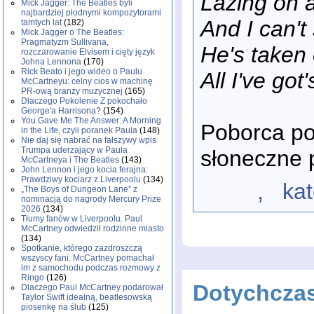
Lazing on 
Mick Jagger: The Beatles byli
najbardziej płodnymi kompozytorami
And I can't
tamtych lat
(182)
Mick Jagger o The Beatles:
Pragmatyzm Sullivana,
He's taken 
rozczarowanie Elvisem i cięty język
Johna Lennona
(170)
Rick Beato i jego wideo o Paulu
All I've got
McCartneyu: celny cios w machinę
PR-ową branży muzycznej
(165)
Dlaczego Pokolenie Z pokochało
George'a Harrisona?
(154)
You Gave Me The Answer: A Morning
Poborca po
in the Life, czyli poranek Paula
(148)
Nie daj się nabrać na fałszywy wpis
Trumpa uderzający w Paula
słoneczne 
McCartneya i The Beatles
(143)
John Lennon i jego kocia ferajna:
Prawdziwy kociarz z Liverpoolu
(134)
, katego
„The Boys of Dungeon Lane” z
nominacją do nagrody Mercury Prize
2026
(134)
Tłumy fanów w Liverpoolu. Paul
McCartney odwiedził rodzinne miasto
(134)
Spotkanie, którego zazdroszczą
wszyscy fani. McCartney pomachał
im z samochodu podczas rozmowy z
Ringo
(126)
Dotychcza
Dlaczego Paul McCartney podarował
Taylor Swift idealną, beatlesowską
piosenkę na ślub
(125)