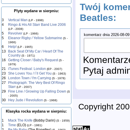
Twój komen
Plyty wydane w sierpniu:
Beatles:
3
Vertical Man
(LP - 1998)
4
Ringo & His All Starr Band Live 2006
(LP - 2008)
5
Revolver
(LP - 1966)
komentarz dnia 2026-08-09
5
Eleanor Rigby / Yellow Submarine
(S -
1966)
6
Help!
(LP - 1965)
13
Back Seat Of My Car / Heart Of The
Country
(S - 1971)
Komentarze
16
Getting Closer / Baby's Request
(S -
1979)
Pytaj admi
21
iTunes Festival: London
(EP - 2007)
23
She Loves You / I`ll Get You
(S - 1963)
26
London Town / I'm Carrying
(S - 1978)
27
Photograph: The Very Best Of Ringo
Starr
(LP - 2007)
29
Fine Line / Growing Up Falling Down
(S
- 2005)
30
Hey Jude / Revolution
(S - 1968)
Copyright 200
Klasyka rocka wydana w sierpniu:
1
Mack The Knife
(Bobby Darin)
(S - 1959)
1
Time
(ELO)
(LP - 1981)
2
Be My Baby
(The Ronettes)
(S - 1963)