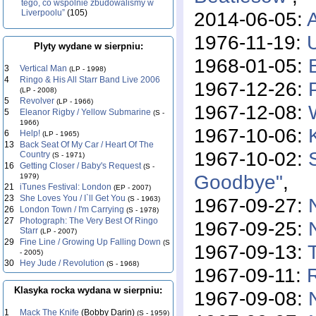
tego, co wspólnie zbudowaliśmy w
2014-06-05:
Liverpoolu”
(105)
1976-11-19:
U
Plyty wydane w sierpniu:
1968-01-05:
3
Vertical Man
(LP - 1998)
4
Ringo & His All Starr Band Live 2006
1967-12-26:
(LP - 2008)
5
Revolver
(LP - 1966)
1967-12-08:
5
Eleanor Rigby / Yellow Submarine
(S -
1966)
1967-10-06:
6
Help!
(LP - 1965)
13
Back Seat Of My Car / Heart Of The
1967-10-02:
Country
(S - 1971)
16
Getting Closer / Baby's Request
(S -
Goodbye"
,
1979)
21
iTunes Festival: London
(EP - 2007)
23
She Loves You / I`ll Get You
1967-09-27:
(S - 1963)
26
London Town / I'm Carrying
(S - 1978)
27
Photograph: The Very Best Of Ringo
1967-09-25:
Starr
(LP - 2007)
29
Fine Line / Growing Up Falling Down
(S
1967-09-13:
- 2005)
30
Hey Jude / Revolution
(S - 1968)
1967-09-11:
Klasyka rocka wydana w sierpniu:
1967-09-08:
1
Mack The Knife
(Bobby Darin)
(S - 1959)