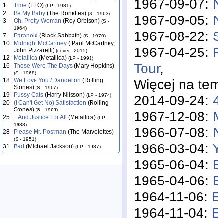
1967-09-07:
1
Time
(ELO)
(LP - 1981)
2
Be My Baby
(The Ronettes)
(S - 1963)
1967-09-05:
3
Oh, Pretty Woman
(Roy Orbison)
(S -
1964)
1967-08-22:
7
Paranoid
(Black Sabbath)
(S - 1970)
10
Midnight McCartney
( Paul McCartney,
1967-04-25:
John Pizzarelli)
(cover - 2015)
12
Metallica
(Metallica)
(LP - 1991)
Tour
,
16
Those Were The Days
(Mary Hopkins)
(S - 1968)
Więcej na te
18
We Love You / Dandelion
(Rolling
Stones)
(S - 1967)
19
Pussy Cats
(Harry Nilsson)
2014-09-24:
(LP - 1974)
20
(I Can't Get No) Satisfaction
(Rolling
Stones)
(S - 1965)
1967-12-08:
25
...And Justice For All
(Metallica)
(LP -
1988)
1966-07-08:
28
Please Mr. Postman
(The Marvelettes)
(S - 1951)
1966-03-04:
31
Bad
(Michael Jackson)
(LP - 1987)
1965-06-04:
1965-04-06:
1964-11-06:
1964-11-04:
E