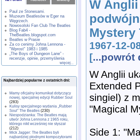
W Anglii
1980
1981
1982
1983
1984
,
,
,
,
,
1985
1986
1987
1988
1989
,
,
,
,
,
Paul ze Stonesami.
podwójn
1990
1991
1992
1993
1994
,
,
,
,
,
Muzeum Beatlesów w Eger na
1995
1996
1997
1998
1999
,
,
,
,
,
Węgrzech.
2000
2001
2002
2003
2004
,
,
,
,
,
Nowosolski Fan Club The Beatles
Mystery 
2005
2006
2007
2008
2009
,
,
,
,
,
Blog Fab4 -
2010
2011
2012
2013
2014
TheBeatles.blogspot.com
,
,
,
,
,
2015
Beatles w Prasie
2016
2017
2018
2019
,
,
,
,
,
1967-12-0
Za co cenimy Johna Lennona -
2020
2021
2022
2023
2024
,
,
,
,
,
"Wprost" 1983 i 1985
2025
2026
,
,
„The Boys of Dungeon Lane” -
[
...powró
recenzje, opinie, przemyślenia
więcej...
W Anglii u
Najbardziej popularne z ostatnich dni:
Extended P
Mamy oficjalny komunikat dotyczący
singiel) z 
nowej, specjalnej edycji Rubber Soul
(283)
"Magical My
Kulisy specjalnego wydania „Rubber
Soul” The Beatles
(230)
Niespodzianka: The Beatles mają
utwór Johna Lennona z 1965 roku,
którego nikt wcześniej nie słyszał
(212)
Side 1: "Ma
Mick Jagger: The Beatles byli
najbardziej płodnymi kompozytorami