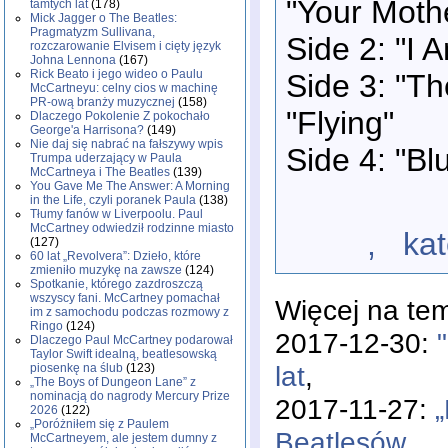
"Your Moth
tamtych lat
(178)
Mick Jagger o The Beatles:
Pragmatyzm Sullivana,
Side 2: "I 
rozczarowanie Elvisem i cięty język
Johna Lennona
(167)
Rick Beato i jego wideo o Paulu
Side 3: "Th
McCartneyu: celny cios w machinę
PR-ową branży muzycznej
(158)
"Flying"
Dlaczego Pokolenie Z pokochało
George'a Harrisona?
(149)
Nie daj się nabrać na fałszywy wpis
Side 4: "B
Trumpa uderzający w Paula
McCartneya i The Beatles
(139)
You Gave Me The Answer: A Morning
in the Life, czyli poranek Paula
(138)
Tłumy fanów w Liverpoolu. Paul
McCartney odwiedził rodzinne miasto
, katego
(127)
60 lat „Revolvera”: Dzieło, które
zmieniło muzykę na zawsze
(124)
Spotkanie, którego zazdroszczą
wszyscy fani. McCartney pomachał
Więcej na te
im z samochodu podczas rozmowy z
Ringo
(124)
2017-12-30:
Dlaczego Paul McCartney podarował
Taylor Swift idealną, beatlesowską
lat
,
piosenkę na ślub
(123)
„The Boys of Dungeon Lane” z
nominacją do nagrody Mercury Prize
2017-11-27:
2026
(122)
„Poróżniłem się z Paulem
Beatlesów
,
McCartneyem, ale jestem dumny z