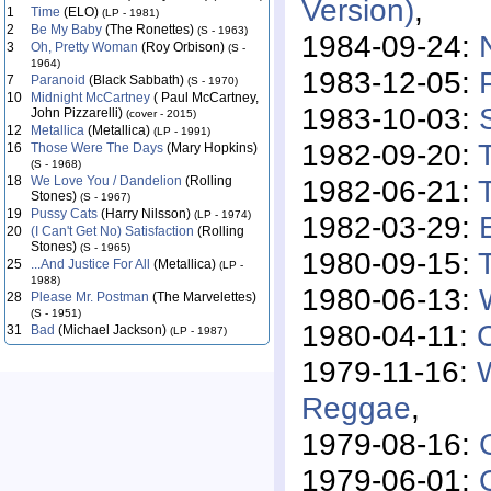
Version)
,
1
Time
(ELO)
(LP - 1981)
2
Be My Baby
(The Ronettes)
(S - 1963)
1984-09-24:
3
Oh, Pretty Woman
(Roy Orbison)
(S -
1964)
1983-12-05:
7
Paranoid
(Black Sabbath)
(S - 1970)
10
Midnight McCartney
( Paul McCartney,
1983-10-03:
John Pizzarelli)
(cover - 2015)
12
Metallica
(Metallica)
(LP - 1991)
1982-09-20:
16
Those Were The Days
(Mary Hopkins)
(S - 1968)
1982-06-21:
T
18
We Love You / Dandelion
(Rolling
Stones)
(S - 1967)
19
Pussy Cats
(Harry Nilsson)
(LP - 1974)
1982-03-29:
20
(I Can't Get No) Satisfaction
(Rolling
Stones)
(S - 1965)
1980-09-15:
25
...And Justice For All
(Metallica)
(LP -
1988)
1980-06-13:
28
Please Mr. Postman
(The Marvelettes)
(S - 1951)
1980-04-11:
31
Bad
(Michael Jackson)
(LP - 1987)
1979-11-16:
Reggae
,
1979-08-16:
1979-06-01: