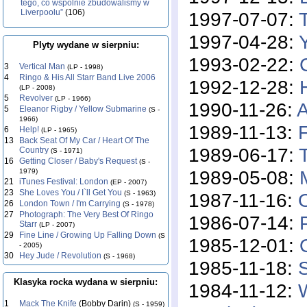
tego, co wspólnie zbudowaliśmy w
Liverpoolu”
(106)
1997-07-07:
1997-04-28:
Plyty wydane w sierpniu:
1993-02-22:
3
Vertical Man
(LP - 1998)
4
Ringo & His All Starr Band Live 2006
1992-12-28:
(LP - 2008)
5
Revolver
(LP - 1966)
1990-11-26:
A
5
Eleanor Rigby / Yellow Submarine
(S -
1966)
1989-11-13:
F
6
Help!
(LP - 1965)
13
Back Seat Of My Car / Heart Of The
1989-06-17:
Country
(S - 1971)
16
Getting Closer / Baby's Request
(S -
1989-05-08:
1979)
21
iTunes Festival: London
(EP - 2007)
23
She Loves You / I`ll Get You
1987-11-16:
(S - 1963)
26
London Town / I'm Carrying
(S - 1978)
27
Photograph: The Very Best Of Ringo
1986-07-14:
Starr
(LP - 2007)
29
Fine Line / Growing Up Falling Down
(S
1985-12-01:
- 2005)
30
Hey Jude / Revolution
(S - 1968)
1985-11-18:
S
Klasyka rocka wydana w sierpniu:
1984-11-12:
1
Mack The Knife
(Bobby Darin)
(S - 1959)