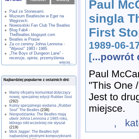
Paul Mc
1980
1981
1982
1983
1984
,
,
,
,
,
1985
1986
1987
1988
1989
,
,
,
,
,
Paul ze Stonesami.
singla T
1990
1991
1992
1993
1994
,
,
,
,
,
Muzeum Beatlesów w Eger na
1995
1996
1997
1998
1999
,
,
,
,
,
Węgrzech.
2000
2001
2002
2003
2004
,
,
,
,
,
Nowosolski Fan Club The Beatles
First St
2005
2006
2007
2008
2009
,
,
,
,
,
Blog Fab4 -
2010
2011
2012
2013
2014
TheBeatles.blogspot.com
,
,
,
,
,
2015
Beatles w Prasie
2016
2017
2018
2019
,
,
,
,
,
1989-06-1
Za co cenimy Johna Lennona -
2020
2021
2022
2023
2024
,
,
,
,
,
"Wprost" 1983 i 1985
2025
2026
,
,
„The Boys of Dungeon Lane” -
[
...powró
recenzje, opinie, przemyślenia
więcej...
Paul McCar
Najbardziej popularne z ostatnich dni:
"This One /
Mamy oficjalny komunikat dotyczący
Jest to dru
nowej, specjalnej edycji Rubber Soul
(292)
miejsce.
Kulisy specjalnego wydania „Rubber
Soul” The Beatles
(238)
Niespodzianka: The Beatles mają
utwór Johna Lennona z 1965 roku,
, katego
którego nikt wcześniej nie słyszał
(219)
Mick Jagger: The Beatles byli
najbardziej płodnymi kompozytorami