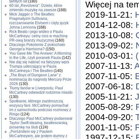
tamtych lat
(180)
Więcej na te
60 lat „Revolvera”: Dzieło, które
zmieniło muzykę na zawsze
(168)
2019-11-21:
H
Mick Jagger o The Beatles:
Pragmatyzm Sullivana,
2014-12-08:
rozczarowanie Elvisem i cięty język
Johna Lennona
(168)
Rick Beato i jego wideo o Paulu
2013-10-08:
McCartneyu: celny cios w machinę
PR-ową branży muzycznej
(160)
2013-09-02:
Dlaczego Pokolenie Z pokochało
George'a Harrisona?
(150)
2010-03-01:
You Gave Me The Answer: A Morning
in the Life, czyli poranek Paula
(142)
Nie daj się nabrać na fałszywy wpis
2007-11-13:
A
Trumpa uderzający w Paula
McCartneya i The Beatles
(140)
2007-11-05:
„The Boys of Dungeon Lane” z
nominacją do nagrody Mercury Prize
2007-06-18:
2026
(130)
Tłumy fanów w Liverpoolu. Paul
McCartney odwiedził rodzinne miasto
2005-11-21:
(130)
Spotkanie, którego zazdroszczą
2005-08-29:
wszyscy fani. McCartney pomachał
im z samochodu podczas rozmowy z
2004-09-20:
Ringo
(124)
Dlaczego Paul McCartney podarował
Taylor Swift idealną, beatlesowską
2001-11-05:
piosenkę na ślub
(124)
„Poróżniłem się z Paulem
1997-12-15:
McCartneyem, ale jestem dumny z