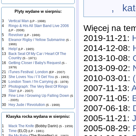
, katego
Plyty wydane w sierpniu:
3
Vertical Man
(LP - 1998)
Więcej na te
4
Ringo & His All Starr Band Live 2006
(LP - 2008)
5
Revolver
2019-11-21:
H
(LP - 1966)
5
Eleanor Rigby / Yellow Submarine
(S -
1966)
2014-12-08:
6
Help!
(LP - 1965)
13
Back Seat Of My Car / Heart Of The
2013-10-08:
Country
(S - 1971)
16
Getting Closer / Baby's Request
(S -
2013-09-02:
1979)
21
iTunes Festival: London
(EP - 2007)
2010-03-01:
23
She Loves You / I`ll Get You
(S - 1963)
26
London Town / I'm Carrying
(S - 1978)
2007-11-13:
A
27
Photograph: The Very Best Of Ringo
Starr
(LP - 2007)
2007-11-05:
29
Fine Line / Growing Up Falling Down
(S
- 2005)
30
Hey Jude / Revolution
2007-06-18:
(S - 1968)
2005-11-21:
Klasyka rocka wydana w sierpniu:
2005-08-29:
1
Mack The Knife
(Bobby Darin)
(S - 1959)
1
Time
(ELO)
(LP - 1981)
2
Be My Baby
(The Ronettes)
(S - 1963)