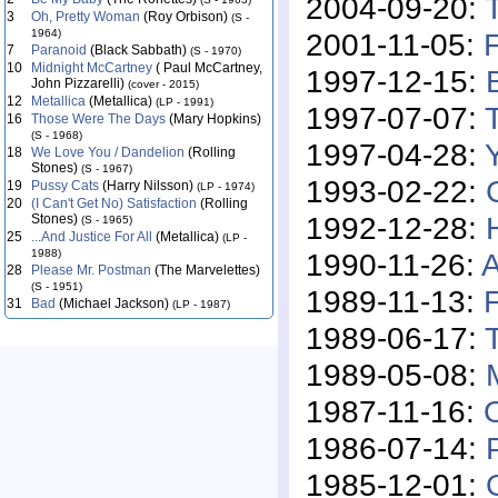
2004-09-20:
3
Oh, Pretty Woman
(Roy Orbison)
(S -
2001-11-05:
1964)
7
Paranoid
(Black Sabbath)
(S - 1970)
10
Midnight McCartney
( Paul McCartney,
1997-12-15:
John Pizzarelli)
(cover - 2015)
12
Metallica
(Metallica)
(LP - 1991)
1997-07-07:
16
Those Were The Days
(Mary Hopkins)
(S - 1968)
1997-04-28:
18
We Love You / Dandelion
(Rolling
Stones)
(S - 1967)
1993-02-22:
19
Pussy Cats
(Harry Nilsson)
(LP - 1974)
20
(I Can't Get No) Satisfaction
(Rolling
1992-12-28:
Stones)
(S - 1965)
25
...And Justice For All
(Metallica)
(LP -
1990-11-26:
A
1988)
28
Please Mr. Postman
(The Marvelettes)
(S - 1951)
1989-11-13:
F
31
Bad
(Michael Jackson)
(LP - 1987)
1989-06-17:
1989-05-08:
1987-11-16:
1986-07-14:
1985-12-01: