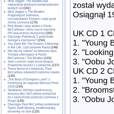
Mick Jagger: The Beatles byli
został wyd
najbardziej płodnymi kompozytorami
tamtych lat
(182)
Osiągnął 1
Mick Jagger o The Beatles:
Pragmatyzm Sullivana,
rozczarowanie Elvisem i cięty język
Johna Lennona
(170)
Rick Beato i jego wideo o Paulu
McCartneyu: celny cios w machinę
UK CD 1 
PR-ową branży muzycznej
(165)
Dlaczego Pokolenie Z pokochało
1. "Young B
George'a Harrisona?
(154)
You Gave Me The Answer: A Morning
in the Life, czyli poranek Paula
(148)
2. "Looking
Nie daj się nabrać na fałszywy wpis
Trumpa uderzający w Paula
McCartneya i The Beatles
(143)
3. "Oobu Jo
John Lennon i jego kocia ferajna:
Prawdziwy kociarz z Liverpoolu
(137)
UK CD 2 
Tłumy fanów w Liverpoolu. Paul
McCartney odwiedził rodzinne miasto
(135)
1. "Young B
„The Boys of Dungeon Lane” z
nominacją do nagrody Mercury Prize
2026
(134)
2. "Broomst
Spotkanie, którego zazdroszczą
wszyscy fani. McCartney pomachał
3. "Oobu Jo
im z samochodu podczas rozmowy z
Ringo
(126)
Dlaczego Paul McCartney podarował
Taylor Swift idealną, beatlesowską
piosenkę na ślub
(125)