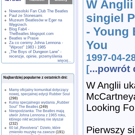
W Anglii
1980
1981
1982
1983
1984
,
,
,
,
,
1985
1986
1987
1988
1989
,
,
,
,
,
Nowosolski Fan Club The Beatles
singiel 
1990
1991
1992
1993
1994
,
,
,
,
,
Paul ze Stonesami.
1995
1996
1997
1998
1999
,
,
,
,
,
Muzeum Beatlesów w Eger na
2000
2001
2002
2003
2004
,
,
,
,
,
Węgrzech.
- Young 
2005
2006
2007
2008
2009
,
,
,
,
,
Blog Fab4 -
2010
2011
2012
2013
2014
TheBeatles.blogspot.com
,
,
,
,
,
2015
Beatles w Prasie
2016
2017
2018
2019
,
,
,
,
,
You
Za co cenimy Johna Lennona -
2020
2021
2022
2023
2024
,
,
,
,
,
"Wprost" 1983 i 1985
2025
2026
,
,
„The Boys of Dungeon Lane” -
1997-04-2
recenzje, opinie, przemyślenia
więcej...
[
...powró
Najbardziej popularne z ostatnich dni:
W Anglii uk
Mamy oficjalny komunikat dotyczący
McCartneya
nowej, specjalnej edycji Rubber Soul
(298)
Kulisy specjalnego wydania „Rubber
Looking Fo
Soul” The Beatles
(249)
Niespodzianka: The Beatles mają
utwór Johna Lennona z 1965 roku,
którego nikt wcześniej nie słyszał
(232)
Pierwszy si
60 lat „Revolvera”: Dzieło, które
zmieniło muzykę na zawsze
(191)