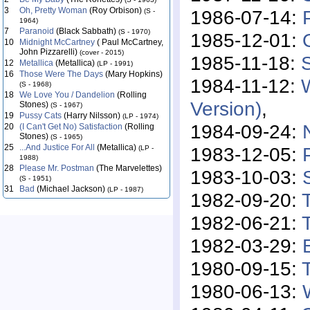
3
Oh, Pretty Woman
(Roy Orbison)
1986-07-14:
(S -
1964)
7
Paranoid
(Black Sabbath)
(S - 1970)
1985-12-01:
10
Midnight McCartney
( Paul McCartney,
John Pizzarelli)
(cover - 2015)
1985-11-18:
S
12
Metallica
(Metallica)
(LP - 1991)
16
Those Were The Days
(Mary Hopkins)
1984-11-12:
(S - 1968)
18
We Love You / Dandelion
(Rolling
Version)
,
Stones)
(S - 1967)
19
Pussy Cats
(Harry Nilsson)
(LP - 1974)
1984-09-24:
20
(I Can't Get No) Satisfaction
(Rolling
Stones)
(S - 1965)
25
...And Justice For All
(Metallica)
1983-12-05:
(LP -
1988)
28
Please Mr. Postman
(The Marvelettes)
1983-10-03:
(S - 1951)
31
Bad
(Michael Jackson)
(LP - 1987)
1982-09-20:
1982-06-21:
T
1982-03-29:
1980-09-15:
1980-06-13: