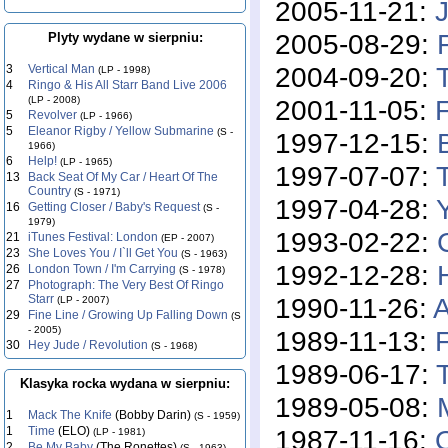
2005-11-21:
2005-08-29:
Plyty wydane w sierpniu:
2004-09-20:
3
Vertical Man
(LP - 1998)
4
Ringo & His All Starr Band Live 2006
2001-11-05:
(LP - 2008)
5
Revolver
(LP - 1966)
5
Eleanor Rigby / Yellow Submarine
(S -
1997-12-15:
1966)
6
Help!
(LP - 1965)
1997-07-07:
13
Back Seat Of My Car / Heart Of The
Country
(S - 1971)
1997-04-28:
16
Getting Closer / Baby's Request
(S -
1979)
1993-02-22:
21
iTunes Festival: London
(EP - 2007)
23
She Loves You / I`ll Get You
(S - 1963)
1992-12-28:
26
London Town / I'm Carrying
(S - 1978)
27
Photograph: The Very Best Of Ringo
1990-11-26:
A
Starr
(LP - 2007)
29
Fine Line / Growing Up Falling Down
(S
- 2005)
1989-11-13:
F
30
Hey Jude / Revolution
(S - 1968)
1989-06-17:
Klasyka rocka wydana w sierpniu:
1989-05-08:
1
Mack The Knife
(Bobby Darin)
(S - 1959)
1987-11-16:
1
Time
(ELO)
(LP - 1981)
2
Be My Baby
(The Ronettes)
(S - 1963)