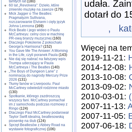
udała. Zain
tamtych lat
(180)
60 lat „Revolvera”: Dzieło, które
zmieniło muzykę na zawsze
(179)
dotarł do 1
Mick Jagger o The Beatles:
Pragmatyzm Sullivana,
rozczarowanie Elvisem i cięty język
, katego
Johna Lennona
(169)
Rick Beato i jego wideo o Paulu
McCartneyu: celny cios w machinę
PR-ową branży muzycznej
(160)
Dlaczego Pokolenie Z pokochało
Więcej na te
George'a Harrisona?
(152)
You Gave Me The Answer: A Morning
2019-11-21:
H
in the Life, czyli poranek Paula
(143)
Nie daj się nabrać na fałszywy wpis
Trumpa uderzający w Paula
2014-12-08:
McCartneya i The Beatles
(140)
„The Boys of Dungeon Lane” z
2013-10-08:
nominacją do nagrody Mercury Prize
2026
(131)
Tłumy fanów w Liverpoolu. Paul
2013-09-02:
McCartney odwiedził rodzinne miasto
(130)
2010-03-01:
Spotkanie, którego zazdroszczą
wszyscy fani. McCartney pomachał
2007-11-13:
A
im z samochodu podczas rozmowy z
Ringo
(124)
Dlaczego Paul McCartney podarował
2007-11-05:
Taylor Swift idealną, beatlesowską
piosenkę na ślub
(124)
2007-06-18:
Sprzęt Beatlesów z Abbey Road na
wystawie fotograficznej
(106)