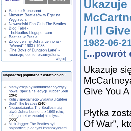
Ukazuje 
1980
1981
1982
1983
1984
,
,
,
,
,
1985
1986
1987
1988
1989
,
,
,
,
,
Paul ze Stonesami.
McCartne
1990
1991
1992
1993
1994
,
,
,
,
,
Muzeum Beatlesów w Eger na
1995
1996
1997
1998
1999
,
,
,
,
,
Węgrzech.
2000
2001
2002
2003
2004
,
,
,
,
,
Nowosolski Fan Club The Beatles
/ I'll Gi
2005
2006
2007
2008
2009
,
,
,
,
,
Blog Fab4 -
2010
2011
2012
2013
2014
TheBeatles.blogspot.com
,
,
,
,
,
2015
Beatles w Prasie
2016
2017
2018
2019
,
,
,
,
,
1982-06-2
Za co cenimy Johna Lennona -
2020
2021
2022
2023
2024
,
,
,
,
,
"Wprost" 1983 i 1985
2025
2026
,
,
„The Boys of Dungeon Lane” -
[
...powró
recenzje, opinie, przemyślenia
więcej...
Ukazuje się
Najbardziej popularne z ostatnich dni:
McCartneya 
Mamy oficjalny komunikat dotyczący
Give You A
nowej, specjalnej edycji Rubber Soul
(294)
Kulisy specjalnego wydania „Rubber
Soul” The Beatles
(240)
Niespodzianka: The Beatles mają
Płytka zos
utwór Johna Lennona z 1965 roku,
którego nikt wcześniej nie słyszał
(223)
Of War", kt
Mick Jagger: The Beatles byli
najbardziej płodnymi kompozytorami