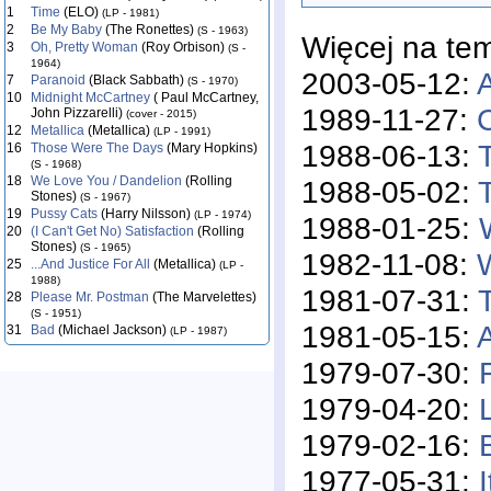
1
Time
(ELO)
(LP - 1981)
2
Be My Baby
(The Ronettes)
(S - 1963)
Więcej na te
3
Oh, Pretty Woman
(Roy Orbison)
(S -
1964)
2003-05-12:
7
Paranoid
(Black Sabbath)
(S - 1970)
10
Midnight McCartney
( Paul McCartney,
1989-11-27:
C
John Pizzarelli)
(cover - 2015)
12
Metallica
(Metallica)
(LP - 1991)
1988-06-13:
16
Those Were The Days
(Mary Hopkins)
(S - 1968)
18
We Love You / Dandelion
(Rolling
1988-05-02:
Stones)
(S - 1967)
19
Pussy Cats
(Harry Nilsson)
(LP - 1974)
1988-01-25:
20
(I Can't Get No) Satisfaction
(Rolling
Stones)
(S - 1965)
1982-11-08:
25
...And Justice For All
(Metallica)
(LP -
1988)
1981-07-31:
28
Please Mr. Postman
(The Marvelettes)
(S - 1951)
1981-05-15:
A
31
Bad
(Michael Jackson)
(LP - 1987)
1979-07-30:
1979-04-20:
1979-02-16:
1977-05-31: