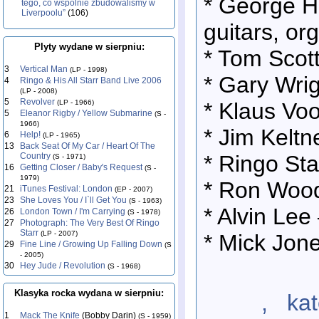
* George Ha
tego, co wspólnie zbudowaliśmy w
Liverpoolu”
(106)
guitars, or
Plyty wydane w sierpniu:
* Tom Scot
3
Vertical Man
(LP - 1998)
* Gary Wrig
4
Ringo & His All Starr Band Live 2006
(LP - 2008)
5
Revolver
* Klaus Vo
(LP - 1966)
5
Eleanor Rigby / Yellow Submarine
(S -
1966)
* Jim Keltn
6
Help!
(LP - 1965)
13
Back Seat Of My Car / Heart Of The
* Ringo St
Country
(S - 1971)
16
Getting Closer / Baby's Request
(S -
1979)
* Ron Wood 
21
iTunes Festival: London
(EP - 2007)
23
She Loves You / I`ll Get You
(S - 1963)
* Alvin Lee 
26
London Town / I'm Carrying
(S - 1978)
27
Photograph: The Very Best Of Ringo
Starr
(LP - 2007)
* Mick Jone
29
Fine Line / Growing Up Falling Down
(S
- 2005)
30
Hey Jude / Revolution
(S - 1968)
Klasyka rocka wydana w sierpniu:
, katego
1
Mack The Knife
(Bobby Darin)
(S - 1959)