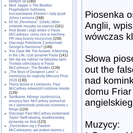
tamtych lat
(180)
Mick Jagger o The Beatles:
Pragmatyzm Sullivana,
Piosenka o
rozczarowanie Elvisem i cięty język
Johna Lennona
(168)
60 lat „Revolvera”: Dzieło, które
Anglii, wpi
zmieniło muzykę na zawsze
(161)
Rick Beato i jego wideo o Paulu
wówczas kl
McCartneyu: celny cios w machinę
PR-ową branży muzycznej
(159)
Dlaczego Pokolenie Z pokochało
George'a Harrisona?
(149)
You Gave Me The Answer: A Morning
Słowa piose
in the Life, czyli poranek Paula
(141)
Nie daj się nabrać na fałszywy wpis
Trumpa uderzający w Paula
out the fal
McCartneya i The Beatles
(139)
„The Boys of Dungeon Lane” z
nominacją do nagrody Mercury Prize
nad komink
2026
(130)
Tłumy fanów w Liverpoolu. Paul
domu Friar
McCartney odwiedził rodzinne miasto
(129)
Spotkanie, którego zazdroszczą
angielskie
wszyscy fani. McCartney pomachał
im z samochodu podczas rozmowy z
Ringo
(124)
Dlaczego Paul McCartney podarował
Taylor Swift idealną, beatlesowską
Muzycy:
piosenkę na ślub
(123)
„Poróżniłem się z Paulem
McCartneyem, ale jestem dumny z