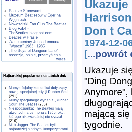
Ukazuje 
1980
1981
1982
1983
1984
,
,
,
,
,
1985
1986
1987
1988
1989
,
,
,
,
,
Paul ze Stonesami.
Harrison
1990
1991
1992
1993
1994
,
,
,
,
,
Muzeum Beatlesów w Eger na
1995
1996
1997
1998
1999
,
,
,
,
,
Węgrzech.
2000
2001
2002
2003
2004
,
,
,
,
,
Nowosolski Fan Club The Beatles
Don t C
2005
2006
2007
2008
2009
,
,
,
,
,
Blog Fab4 -
2010
2011
2012
2013
2014
TheBeatles.blogspot.com
,
,
,
,
,
2015
Beatles w Prasie
2016
2017
2018
2019
,
,
,
,
,
1974-12-0
Za co cenimy Johna Lennona -
2020
2021
2022
2023
2024
,
,
,
,
,
"Wprost" 1983 i 1985
2025
2026
,
,
„The Boys of Dungeon Lane” -
[
...powró
recenzje, opinie, przemyślenia
więcej...
Ukazuje się
Najbardziej popularne z ostatnich dni:
"Ding Dong 
Mamy oficjalny komunikat dotyczący
Anymore", 
nowej, specjalnej edycji Rubber Soul
(291)
długograją
Kulisy specjalnego wydania „Rubber
Soul” The Beatles
(236)
Niespodzianka: The Beatles mają
mającą się
utwór Johna Lennona z 1965 roku,
którego nikt wcześniej nie słyszał
(219)
tygodnie.
Mick Jagger: The Beatles byli
najbardziej płodnymi kompozytorami